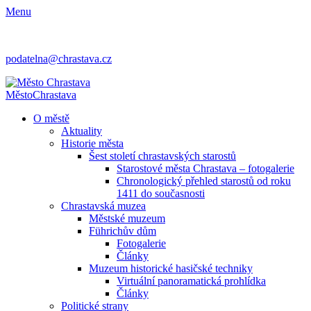
Menu
podatelna@chrastava.cz
Město
Chrastava
O městě
Aktuality
Historie města
Šest století chrastavských starostů
Starostové města Chrastava – fotogalerie
Chronologický přehled starostů od roku
1411 do současnosti
Chrastavská muzea
Městské muzeum
Führichův dům
Fotogalerie
Články
Muzeum historické hasičské techniky
Virtuální panoramatická prohlídka
Články
Politické strany