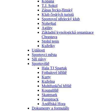
Kopaná
T.J. Sokol
Zápas řecko-římský
Klub českých turistů
Sportovní střelecký klub
Nohejbal
Agility
Základní kynologická organizace
Chrastava
Stolní tenis
Kuželky
Události
Sportovci města
Síň slávy
Sportoviště
Hala TJ Spartak
Fotbalové hřiště
Kurty
Kuželna
Multifunkční hřiště
Koupaliště
Skatepark
Pumptrack
Andělská Hora
Dokumenty a formuláře