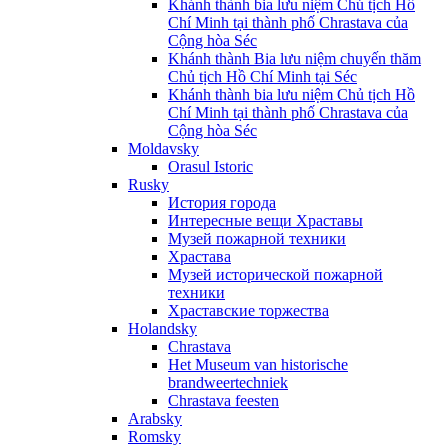
Khánh thành bia lưu niệm Chủ tịch Hồ
Chí Minh tại thành phố Chrastava của
Cộng hòa Séc
Khánh thành Bia lưu niệm chuyến thăm
Chủ tịch Hồ Chí Minh tại Séc
Khánh thành bia lưu niệm Chủ tịch Hồ
Chí Minh tại thành phố Chrastava của
Cộng hòa Séc
Moldavsky
Orasul Istoric
Rusky
История города
Интересные вещи Храставы
Музей пожарной техники
Храстава
Музей исторической пожарной
техники
Храставские торжества
Holandsky
Chrastava
Het Museum van historische
brandweertechniek
Chrastava feesten
Arabsky
Romsky