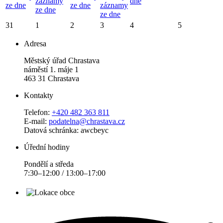
záznamy
dne
ze dne
ze dne
záznamy
ze dne
ze dne
31
1
2
3
4
5
Adresa
Městský úřad Chrastava
náměstí 1. máje 1
463 31 Chrastava
Kontakty
Telefon:
+420 482 363 811
E-mail:
podatelna@chrastava.cz
Datová schránka: awcbeyc
Úřední hodiny
Pondělí a středa
7:30–12:00 / 13:00–17:00