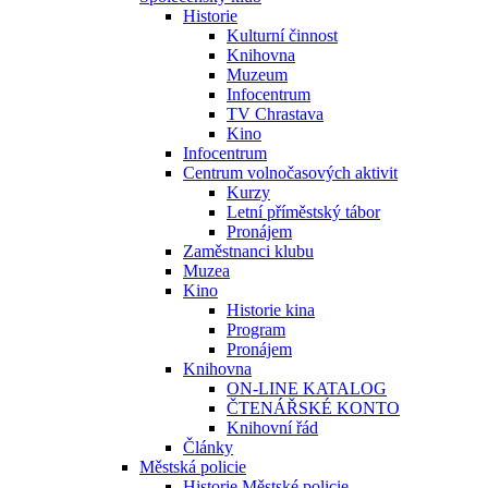
Historie
Kulturní činnost
Knihovna
Muzeum
Infocentrum
TV Chrastava
Kino
Infocentrum
Centrum volnočasových aktivit
Kurzy
Letní příměstský tábor
Pronájem
Zaměstnanci klubu
Muzea
Kino
Historie kina
Program
Pronájem
Knihovna
ON-LINE KATALOG
ČTENÁŘSKÉ KONTO
Knihovní řád
Články
Městská policie
Historie Městské policie