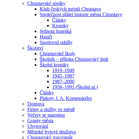
Chrastavské spolky
Klub českých turistů Chrastava
Společnost přátel historie města Chrastavy
Články
Kroniky
Jednota bratrská
Hasiči
Sportovní oddíly
Školství
Chrastavské školy
Školník – příloha Chrastavský listů
Školní kroniky
1919–1949
1945–1987
1987–2000
1958–1991 (Školní ul.)
Články
Plakety J. A. Komenského
Doprava
Firmy a služby ve městě
Večery se starostou
Granty města
Ubytování
Městské bytové družstvo
Chrastavský rozcestník