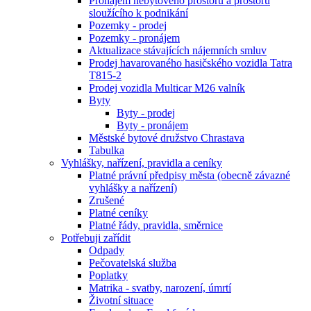
Pronájem nebytového prostoru a prostoru
sloužícího k podnikání
Pozemky - prodej
Pozemky - pronájem
Aktualizace stávajících nájemních smluv
Prodej havarovaného hasičského vozidla Tatra
T815-2
Prodej vozidla Multicar M26 valník
Byty
Byty - prodej
Byty - pronájem
Městské bytové družstvo Chrastava
Tabulka
Vyhlášky, nařízení, pravidla a ceníky
Platné právní předpisy města (obecně závazné
vyhlášky a nařízení)
Zrušené
Platné ceníky
Platné řády, pravidla, směrnice
Potřebuji zařídit
Odpady
Pečovatelská služba
Poplatky
Matrika - svatby, narození, úmrtí
Životní situace