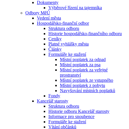
Dokumenty
Výběrové řízení na tajemníka
Odbory MěÚ
Vedení města
Hospodářsko-finanční odbor
Struktura odboru
Historie hospodářsko-finančního odboru
Ceníky
Platné vyhlášky města
Články
Formuláře ke stažení
Místní poplatek za odpad
Místní poplatek za psa
Místní poplatek za veřejné
prostranství
Místní poplatek ze vstupného
Místní poplatek z pobytu
Navyšování místních poplatků
Fondy
Kancelář starosty
Struktura odboru
Historie odboru Kancelář starosty
Informace pro snoubence
Formuláře ke stažení
Vítání občánků