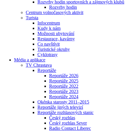
Rozvrhy hodin sportovních a zájmových klubů
Rozvrhy hodin
Centrum volnočasových aktivit
Turista
Infocentrum
Kudy k nám
Možnosti ubytování
Restaurace, kavárny
Co navštívit
Turistické okruhy
Cyklotrasy
Média a aplikace
TV Chrastava
Reportáže
Reportáže 2026
Reportáže 2025
Reportáže 2022
Reportáže 2023
Reportáže 2024
Okénka starosty 2011–2015
Reportáže jiných televizí
Reportáže rozhlasových stanic
Český rozhlas
Český rozhlas Sever
Radio Contact Liberec