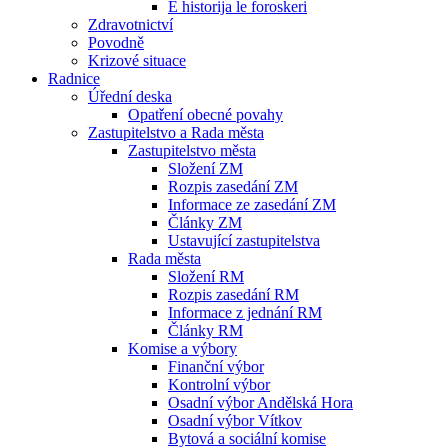
E historija le foroskeri
Zdravotnictví
Povodně
Krizové situace
Radnice
Úřední deska
Opatření obecné povahy
Zastupitelstvo a Rada města
Zastupitelstvo města
Složení ZM
Rozpis zasedání ZM
Informace ze zasedání ZM
Články ZM
Ustavující zastupitelstva
Rada města
Složení RM
Rozpis zasedání RM
Informace z jednání RM
Články RM
Komise a výbory
Finanční výbor
Kontrolní výbor
Osadní výbor Andělská Hora
Osadní výbor Vítkov
Bytová a sociální komise