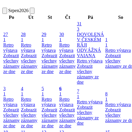
Srpen
2026
Po
Út
St
Čt
Pá
So
31
3
27
28
29
30
DOVOLENÁ
1
1
1
1
V ČESKÉM
1
Retro
Retro
Retro
Retro
RÁJI
1
výstava
výstava
výstava
výstava
ODVÁŽNÁ
Retro výstava
Zobrazit
Zobrazit
Zobrazit
Zobrazit
VAIANA
Zobrazit
všechny
všechny
všechny
všechny
Retro výstava
všechny
záznamy
záznamy
záznamy
záznamy
Zobrazit
záznamy ze d
ze dne
ze dne
ze dne
ze dne
všechny
záznamy ze
dne
3
4
5
6
7
1
1
1
1
8
1
Retro
Retro
Retro
Retro
1
Retro výstava
výstava
výstava
výstava
výstava
Retro výstava
Zobrazit
Zobrazit
Zobrazit
Zobrazit
Zobrazit
Zobrazit
všechny
všechny
všechny
všechny
všechny
všechny
záznamy ze
záznamy
záznamy
záznamy
záznamy
záznamy ze d
dne
ze dne
ze dne
ze dne
ze dne