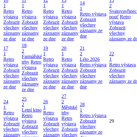
10
11
12
13
15
14
1
1
1
1
2
1
Retro
Retro
Retro
Retro
Svatovavřinec
Retro výstava
výstava
výstava
výstava
výstava
pouť
Retro
Zobrazit
Zobrazit
Zobrazit
Zobrazit
Zobrazit
výstava
všechny
všechny
všechny
všechny
všechny
Zobrazit
záznamy ze
záznamy
záznamy
záznamy
záznamy
všechny
dne
ze dne
ze dne
ze dne
ze dne
záznamy ze d
18
17
19
20
21
2
1
1
1
2
22
Farmářské
Retro
Retro
Retro
Léto 2026
1
trhy
Retro
výstava
výstava
výstava
Retro výstava
Retro výstava
výstava
Zobrazit
Zobrazit
Zobrazit
Zobrazit
Zobrazit
Zobrazit
všechny
všechny
všechny
všechny
všechny
všechny
záznamy
záznamy
záznamy
záznamy ze
záznamy ze d
záznamy
ze dne
ze dne
ze dne
dne
ze dne
27
25
24
26
2
2
28
1
1
Městské
Letní kino
1
Retro
Retro
trhy
Retro
Retro výstava
výstava
výstava
Retro
výstava
Zobrazit
29
Zobrazit
Zobrazit
výstava
Zobrazit
všechny
všechny
všechny
Zobrazit
všechny
záznamy ze
záznamy
záznamy
všechny