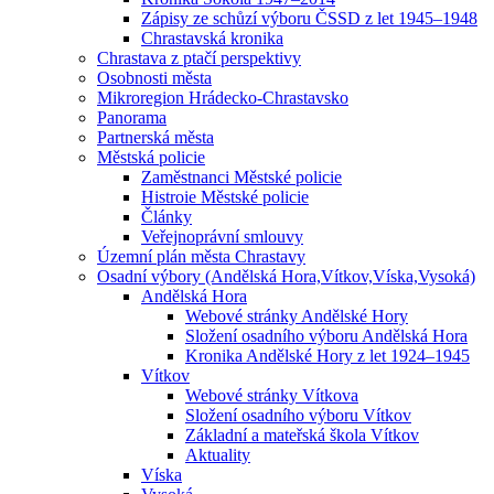
Zápisy ze schůzí výboru ČSSD z let 1945–1948
Chrastavská kronika
Chrastava z ptačí perspektivy
Osobnosti města
Mikroregion Hrádecko-Chrastavsko
Panorama
Partnerská města
Městská policie
Zaměstnanci Městské policie
Histroie Městské policie
Články
Veřejnoprávní smlouvy
Územní plán města Chrastavy
Osadní výbory (Andělská Hora,Vítkov,Víska,Vysoká)
Andělská Hora
Webové stránky Andělské Hory
Složení osadního výboru Andělská Hora
Kronika Andělské Hory z let 1924–1945
Vítkov
Webové stránky Vítkova
Složení osadního výboru Vítkov
Základní a mateřská škola Vítkov
Aktuality
Víska