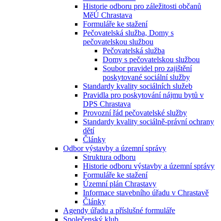
Historie odboru pro záležitosti občanů
MěÚ Chrastava
Formuláře ke stažení
Pečovatelská služba, Domy s
pečovatelskou službou
Pečovatelská služba
Domy s pečovatelskou službou
Soubor pravidel pro zajištění
poskytované sociální služby
Standardy kvality sociálních služeb
Pravidla pro poskytování nájmu bytů v
DPS Chrastava
Provozní řád pečovatelské služby
Standardy kvality sociálně-právní ochrany
dětí
Články
Odbor výstavby a územní správy
Struktura odboru
Historie odboru výstavby a územní správy
Formuláře ke stažení
Územní plán Chrastavy
Informace stavebního úřadu v Chrastavě
Články
Agendy úřadu a příslušné formuláře
Společenský klub