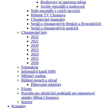
Rozhovory se starostou města
Archiv reportáží a rozhovorů
Naše reportáže v cizích jazycích
Historie TV Chrastava
Chrastavské magazíny
Seriál o chrastavských firmách a živnostnících
Seriál o chrastavských spolcích
Chrastavské listy
2022
2021
2020
2023
2024
2025
2026
Fotogalerie
Informační kanál SMS
Městský rozhlas
Hlášení poruch a závad
Plánované odstávky
Fórum
Pravidla pro předávání podkladů pro internetové
stránky Města Chrastava
Inzerce
Kontakty