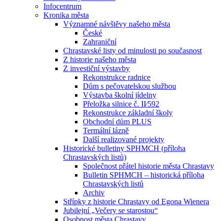
Infocentrum
Kronika města
Významné návštěvy našeho města
České
Zahraniční
Chrastavské listy od minulosti po současnost
Z historie našeho města
Z investiční výstavby
Rekonstrukce radnice
Dům s pečovatelskou službou
Výstavba školní jídelny
Přeložka silnice č. II⁄592
Rekonstrukce základní školy
Obchodní dům PLUS
Termální lázně
Další realizované projekty
Historické bulletiny SPHMCH (příloha
Chrastavských listů)
Společnost přátel historie města Chrastavy
Bulletin SPHMCH – historická příloha
Chrastavských listů
Archiv
Střípky z historie Chrastavy od Egona Wienera
Jubilejní „Večery se starostou“
Osobnost města Chrastavy