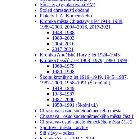
Síň slávy (vyhlašovaná ZM)
Století chrastavští občané
Plakety J. A. Komenského
Kronika města Chrastavy z let 1948–1988,
1989–2003, 2004–2016, 2017-2021
1948–1988
1989–2003
2004–2016
2017-2021
Kronika Andělské Hory z let 1924–1945
Kronika hasičů z let 1968–1979, 1980–1998
1968–1979
1980–1998
Školní kroniky z let 1919–1949, 1945–1987,
1987–2000, 1958–1991 (Školní ul.)
1919–1949
1945–1987
1987–2000
1958–1991 (Školní ul.)
Chrastava - osud sudetoněmeckého města
Chrastava - osud sudetoněmeckého města část 1
Chrastava- osud sudetoněmeckého města část 2
Sportovci města – archiv
Síň slávy – odkaz
Kronika Sokola 1947–2014