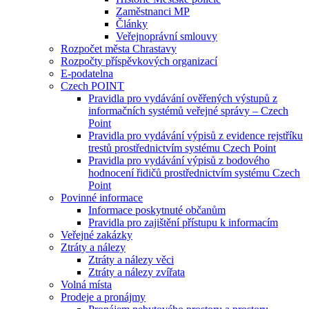
Zaměstnanci MP
Články
Veřejnoprávní smlouvy
Rozpočet města Chrastavy
Rozpočty příspěvkových organizací
E-podatelna
Czech POINT
Pravidla pro vydávání ověřených výstupů z
informačních systémů veřejné správy – Czech
Point
Pravidla pro vydávání výpisů z evidence rejstříku
trestů prostřednictvím systému Czech Point
Pravidla pro vydávání výpisů z bodového
hodnocení řidičů prostřednictvím systému Czech
Point
Povinné informace
Informace poskytnuté občanům
Pravidla pro zajištění přístupu k informacím
Veřejné zakázky
Ztráty a nálezy
Ztráty a nálezy věci
Ztráty a nálezy zvířata
Volná místa
Prodeje a pronájmy