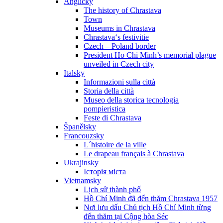
Anglicky
The history of Chrastava
Town
Museums in Chrastava
Chrastava‘s festivitie
Czech – Poland border
President Ho Chi Minh’s memorial plague
unveiled in Czech city
Italsky
Informazioni sulla città
Storia della città
Museo della storica tecnologia
pompieristica
Feste di Chrastava
Španělsky
Francouzsky
L´histoire de la ville
Le drapeau français à Chrastava
Ukrajinsky
Історія міста
Vietnamsky
Lịch sử thành phố
Hồ Chí Minh đã đến thăm Chrastava 1957
Nơi lưu dấu Chủ tịch Hồ Chí Minh từng
đến thăm tại Cộng hòa Séc