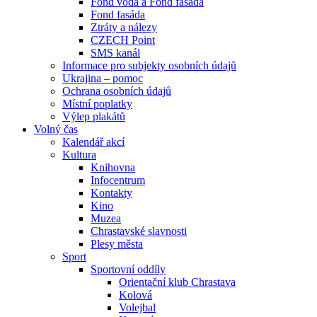
Fond voda a Fond fasáda
Fond fasáda
Ztráty a nálezy
CZECH Point
SMS kanál
Informace pro subjekty osobních údajů
Ukrajina – pomoc
Ochrana osobních údajů
Místní poplatky
Výlep plakátů
Volný čas
Kalendář akcí
Kultura
Knihovna
Infocentrum
Kontakty
Kino
Muzea
Chrastavské slavnosti
Plesy města
Sport
Sportovní oddíly
Orientační klub Chrastava
Kolová
Volejbal