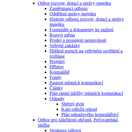
Odbor rozvoje, dotací a správy majetku
Zaměstnanci odboru
Oddělení správy majetku
Historie odboru rozvoje, dotací a správy
majetku
Formuláře a dokumenty ke stažení
Rozvoj města
Prodej a pronájem nemovitostí
Veřejné zakázky
Hlášení poruch na veřejném osvětlení a
rozhlase
Projekty
Hřbitov
Koupaliště
Fondy
Pasport místních komunikací
Články
Plán zimní údržby místních komunikací
Odpady
Sběrný dvůr
Kam odložit odpad
Plán odpadového hospodářství
Odbor pro záležitosti občanů, Pečovatelská
služba
Struktura odboru