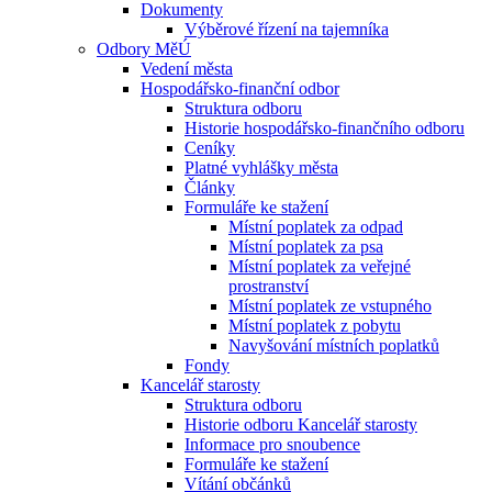
Dokumenty
Výběrové řízení na tajemníka
Odbory MěÚ
Vedení města
Hospodářsko-finanční odbor
Struktura odboru
Historie hospodářsko-finančního odboru
Ceníky
Platné vyhlášky města
Články
Formuláře ke stažení
Místní poplatek za odpad
Místní poplatek za psa
Místní poplatek za veřejné
prostranství
Místní poplatek ze vstupného
Místní poplatek z pobytu
Navyšování místních poplatků
Fondy
Kancelář starosty
Struktura odboru
Historie odboru Kancelář starosty
Informace pro snoubence
Formuláře ke stažení
Vítání občánků