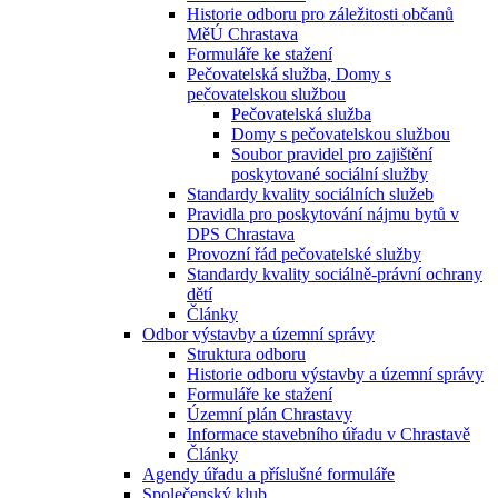
Historie odboru pro záležitosti občanů
MěÚ Chrastava
Formuláře ke stažení
Pečovatelská služba, Domy s
pečovatelskou službou
Pečovatelská služba
Domy s pečovatelskou službou
Soubor pravidel pro zajištění
poskytované sociální služby
Standardy kvality sociálních služeb
Pravidla pro poskytování nájmu bytů v
DPS Chrastava
Provozní řád pečovatelské služby
Standardy kvality sociálně-právní ochrany
dětí
Články
Odbor výstavby a územní správy
Struktura odboru
Historie odboru výstavby a územní správy
Formuláře ke stažení
Územní plán Chrastavy
Informace stavebního úřadu v Chrastavě
Články
Agendy úřadu a příslušné formuláře
Společenský klub