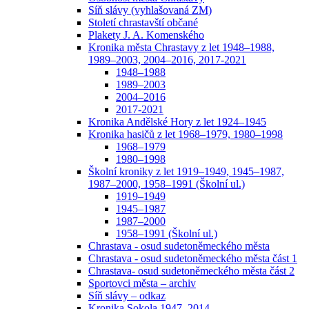
Síň slávy (vyhlašovaná ZM)
Století chrastavští občané
Plakety J. A. Komenského
Kronika města Chrastavy z let 1948–1988,
1989–2003, 2004–2016, 2017-2021
1948–1988
1989–2003
2004–2016
2017-2021
Kronika Andělské Hory z let 1924–1945
Kronika hasičů z let 1968–1979, 1980–1998
1968–1979
1980–1998
Školní kroniky z let 1919–1949, 1945–1987,
1987–2000, 1958–1991 (Školní ul.)
1919–1949
1945–1987
1987–2000
1958–1991 (Školní ul.)
Chrastava - osud sudetoněmeckého města
Chrastava - osud sudetoněmeckého města část 1
Chrastava- osud sudetoněmeckého města část 2
Sportovci města – archiv
Síň slávy – odkaz
Kronika Sokola 1947–2014