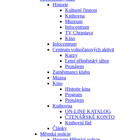
Historie
Kulturní činnost
Knihovna
Muzeum
Infocentrum
TV Chrastava
Kino
Infocentrum
Centrum volnočasových aktivit
Kurzy
Letní příměstský tábor
Pronájem
Zaměstnanci klubu
Muzea
Kino
Historie kina
Program
Pronájem
Knihovna
ON-LINE KATALOG
ČTENÁŘSKÉ KONTO
Knihovní řád
Články
Městská policie
Historie Městské policie