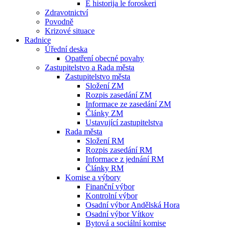
E historija le foroskeri
Zdravotnictví
Povodně
Krizové situace
Radnice
Úřední deska
Opatření obecné povahy
Zastupitelstvo a Rada města
Zastupitelstvo města
Složení ZM
Rozpis zasedání ZM
Informace ze zasedání ZM
Články ZM
Ustavující zastupitelstva
Rada města
Složení RM
Rozpis zasedání RM
Informace z jednání RM
Články RM
Komise a výbory
Finanční výbor
Kontrolní výbor
Osadní výbor Andělská Hora
Osadní výbor Vítkov
Bytová a sociální komise