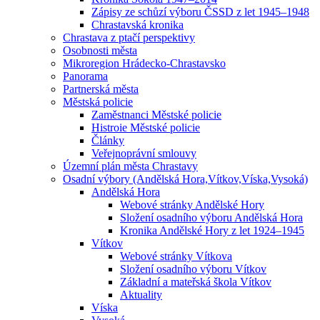
Zápisy ze schůzí výboru ČSSD z let 1945–1948
Chrastavská kronika
Chrastava z ptačí perspektivy
Osobnosti města
Mikroregion Hrádecko-Chrastavsko
Panorama
Partnerská města
Městská policie
Zaměstnanci Městské policie
Histroie Městské policie
Články
Veřejnoprávní smlouvy
Územní plán města Chrastavy
Osadní výbory (Andělská Hora,Vítkov,Víska,Vysoká)
Andělská Hora
Webové stránky Andělské Hory
Složení osadního výboru Andělská Hora
Kronika Andělské Hory z let 1924–1945
Vítkov
Webové stránky Vítkova
Složení osadního výboru Vítkov
Základní a mateřská škola Vítkov
Aktuality
Víska