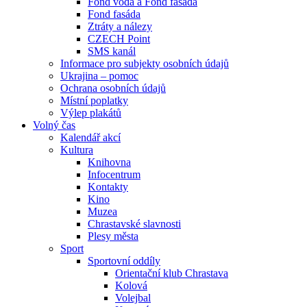
Fond voda a Fond fasáda
Fond fasáda
Ztráty a nálezy
CZECH Point
SMS kanál
Informace pro subjekty osobních údajů
Ukrajina – pomoc
Ochrana osobních údajů
Místní poplatky
Výlep plakátů
Volný čas
Kalendář akcí
Kultura
Knihovna
Infocentrum
Kontakty
Kino
Muzea
Chrastavské slavnosti
Plesy města
Sport
Sportovní oddíly
Orientační klub Chrastava
Kolová
Volejbal