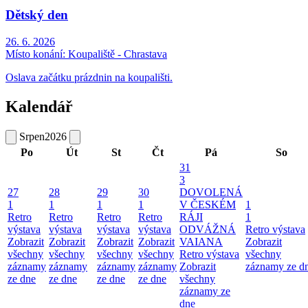
Dětský den
26. 6. 2026
Místo konání:
Koupaliště - Chrastava
Oslava začátku prázdnin na koupališti.
Kalendář
Srpen
2026
Po
Út
St
Čt
Pá
So
31
3
27
28
29
30
DOVOLENÁ
1
1
1
1
V ČESKÉM
1
Retro
Retro
Retro
Retro
RÁJI
1
výstava
výstava
výstava
výstava
ODVÁŽNÁ
Retro výstava
Zobrazit
Zobrazit
Zobrazit
Zobrazit
VAIANA
Zobrazit
všechny
všechny
všechny
všechny
Retro výstava
všechny
záznamy
záznamy
záznamy
záznamy
Zobrazit
záznamy ze d
ze dne
ze dne
ze dne
ze dne
všechny
záznamy ze
dne