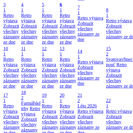
3
4
5
6
7
1
1
1
1
8
1
Retro
Retro
Retro
Retro
1
Retro výstava
výstava
výstava
výstava
výstava
Retro výstava
Zobrazit
Zobrazit
Zobrazit
Zobrazit
Zobrazit
Zobrazit
všechny
všechny
všechny
všechny
všechny
všechny
záznamy ze
záznamy
záznamy
záznamy
záznamy
záznamy ze d
dne
ze dne
ze dne
ze dne
ze dne
10
11
12
13
15
14
1
1
1
1
2
1
Retro
Retro
Retro
Retro
Svatovavřinec
Retro výstava
výstava
výstava
výstava
výstava
pouť
Retro
Zobrazit
Zobrazit
Zobrazit
Zobrazit
Zobrazit
výstava
všechny
všechny
všechny
všechny
všechny
Zobrazit
záznamy ze
záznamy
záznamy
záznamy
záznamy
všechny
dne
ze dne
ze dne
ze dne
ze dne
záznamy ze d
18
17
19
20
21
2
1
1
1
2
22
Farmářské
Retro
Retro
Retro
Léto 2026
1
trhy
Retro
výstava
výstava
výstava
Retro výstava
Retro výstava
výstava
Zobrazit
Zobrazit
Zobrazit
Zobrazit
Zobrazit
Zobrazit
všechny
všechny
všechny
všechny
všechny
všechny
záznamy
záznamy
záznamy
záznamy ze
záznamy ze d
záznamy
ze dne
ze dne
ze dne
dne