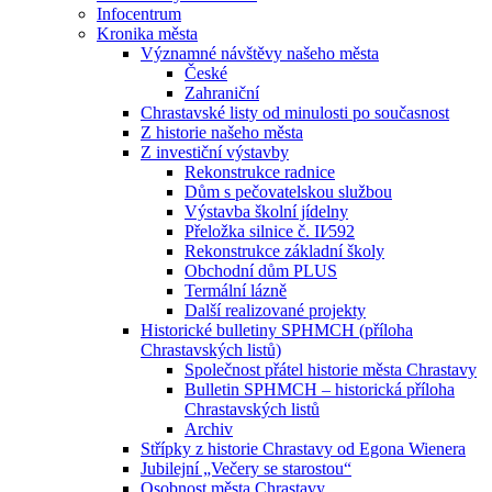
Infocentrum
Kronika města
Významné návštěvy našeho města
České
Zahraniční
Chrastavské listy od minulosti po současnost
Z historie našeho města
Z investiční výstavby
Rekonstrukce radnice
Dům s pečovatelskou službou
Výstavba školní jídelny
Přeložka silnice č. II⁄592
Rekonstrukce základní školy
Obchodní dům PLUS
Termální lázně
Další realizované projekty
Historické bulletiny SPHMCH (příloha
Chrastavských listů)
Společnost přátel historie města Chrastavy
Bulletin SPHMCH – historická příloha
Chrastavských listů
Archiv
Střípky z historie Chrastavy od Egona Wienera
Jubilejní „Večery se starostou“
Osobnost města Chrastavy