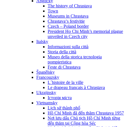
Anglicky
The history of Chrastava
Town
Museums in Chrastava
Chrastava‘s festivitie
Czech – Poland border
President Ho Chi Minh’s memorial plague
unveiled in Czech city
Italsky
Informazioni sulla città
Storia della città
Museo della storica tecnologia
pompieristica
Feste di Chrastava
Španělsky
Francouzsky
L´histoire de la ville
Le drapeau français à Chrastava
Ukrajinsky
Історія міста
Vietnamsky
Lịch sử thành phố
Hồ Chí Minh đã đến thăm Chrastava 1957
Nơi lưu dấu Chủ tịch Hồ Chí Minh từng
đến thăm tại Cộng hòa Séc