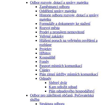
Odbor rozvoje, dotací a správy majetku
Zaměstnanci odboru
Oddělení správy majetku
Historie odboru rozvoje, dotací a správy
majetku
Formuláře a dokumenty ke stažení
Rozvoj města
Prodej a pronájem nemovitostí
Veřejné zakázky
Hlášení poruch na veřejném osvětlení a
rozhlase
Projekty
Hřbitov
Koupaliště
Fondy
Pasport místních komunikací
Články
Plán zimní údržby místních komunikací
Odpady
Sběrný dvůr
Kam odložit odpad
Plán odpadového hospodářství
Odbor pro záležitosti občanů, Pečovatelská
služba
Struktura odboru