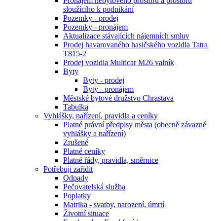
Pronájem nebytového prostoru a prostoru
sloužícího k podnikání
Pozemky - prodej
Pozemky - pronájem
Aktualizace stávajících nájemních smluv
Prodej havarovaného hasičského vozidla Tatra
T815-2
Prodej vozidla Multicar M26 valník
Byty
Byty - prodej
Byty - pronájem
Městské bytové družstvo Chrastava
Tabulka
Vyhlášky, nařízení, pravidla a ceníky
Platné právní předpisy města (obecně závazné
vyhlášky a nařízení)
Zrušené
Platné ceníky
Platné řády, pravidla, směrnice
Potřebuji zařídit
Odpady
Pečovatelská služba
Poplatky
Matrika - svatby, narození, úmrtí
Životní situace