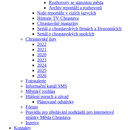
Rozhovory se starostou města
Archiv reportáží a rozhovorů
Naše reportáže v cizích jazycích
Historie TV Chrastava
Chrastavské magazíny
Seriál o chrastavských firmách a živnostnících
Seriál o chrastavských spolcích
Chrastavské listy
2022
2021
2020
2023
2024
2025
2026
Fotogalerie
Informační kanál SMS
Městský rozhlas
Hlášení poruch a závad
Plánované odstávky
Fórum
Pravidla pro předávání podkladů pro internetové
stránky Města Chrastava
Inzerce
Kontakty