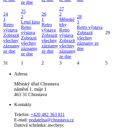
ze dne
27
25
24
26
2
2
28
1
1
Městské
Letní kino
1
Retro
Retro
trhy
Retro
Retro výstava
výstava
výstava
Retro
výstava
Zobrazit
29
Zobrazit
Zobrazit
výstava
Zobrazit
všechny
všechny
všechny
Zobrazit
všechny
záznamy ze
záznamy
záznamy
všechny
záznamy
dne
ze dne
ze dne
záznamy
ze dne
ze dne
31
1
2
3
4
5
Adresa
Městský úřad Chrastava
náměstí 1. máje 1
463 31 Chrastava
Kontakty
Telefon:
+420 482 363 811
E-mail:
podatelna@chrastava.cz
Datová schránka: awcbeyc