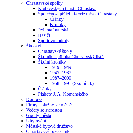
Chrastavské spolky
Klub českých turistů Chrastava
Společnost přátel historie města Chrastavy
Články
Kroniky
Jednota bratrská
Hasiči
Sportovní oddíly
Školství
Chrastavské školy
Školník – příloha Chrastavský listů
Školní kroniky
1919–1949
1945–1987
1987–2000
1958–1991 (Školní ul.)
Články
Plakety J. A. Komenského
Doprava
Firmy a služby ve městě
Večery se starostou
Granty města
Ubytování
Městské bytové družstvo
Chrastavský rozcestník