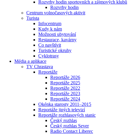
Rozvrhy hodin sportovních a zájmových klubů
Rozvrhy hodin
Centrum volnočasových aktivit
Turista
Infocentrum
Kudy k nám
Možnosti ubytování
Restaurace, kavárny
Co navštívit
Turistické okruhy
Cyklotrasy
Média a aplikace
TV Chrastava
Reportáže
Reportáže 2026
Reportáže 2025
Reportáže 2022
Reportáže 2023
Reportáže 2024
Okénka starosty 2011–2015
Reportáže jiných televizí
Reportáže rozhlasových stanic
Český rozhlas
Český rozhlas Sever
Radio Contact Liberec