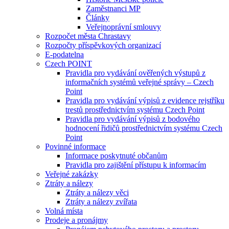
Zaměstnanci MP
Články
Veřejnoprávní smlouvy
Rozpočet města Chrastavy
Rozpočty příspěvkových organizací
E-podatelna
Czech POINT
Pravidla pro vydávání ověřených výstupů z
informačních systémů veřejné správy – Czech
Point
Pravidla pro vydávání výpisů z evidence rejstříku
trestů prostřednictvím systému Czech Point
Pravidla pro vydávání výpisů z bodového
hodnocení řidičů prostřednictvím systému Czech
Point
Povinné informace
Informace poskytnuté občanům
Pravidla pro zajištění přístupu k informacím
Veřejné zakázky
Ztráty a nálezy
Ztráty a nálezy věci
Ztráty a nálezy zvířata
Volná místa
Prodeje a pronájmy