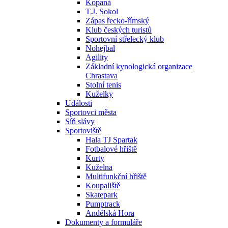
Kopaná
T.J. Sokol
Zápas řecko-římský
Klub českých turistů
Sportovní střelecký klub
Nohejbal
Agility
Základní kynologická organizace
Chrastava
Stolní tenis
Kuželky
Události
Sportovci města
Síň slávy
Sportoviště
Hala TJ Spartak
Fotbalové hřiště
Kurty
Kuželna
Multifunkční hřiště
Koupaliště
Skatepark
Pumptrack
Andělská Hora
Dokumenty a formuláře