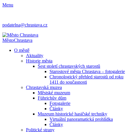
Menu
podatelna@chrastava.cz
Město
Chrastava
O městě
Aktuality
Historie města
Šest století chrastavských starostů
Starostové města Chrastava – fotogalerie
Chronologický přehled starostů od roku
1411 do současnosti
Chrastavská muzea
Městské muzeum
Führichův dům
Fotogalerie
Články
Muzeum historické hasičské techniky
Virtuální panoramatická prohlídka
Články
Politické strany