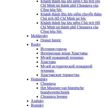
Khánh thành bia lưu niệm Chủ tịch Hồ
Chí Minh tại thành phố Chrastava của
Cộng hòa Séc
Khánh thành Bia lưu niệm chuyến thăm
Chủ tịch Hồ Chí Minh tại Séc
Khánh thành bia lưu niệm Chủ tịch Hồ
Chí Minh tại thành phố Chrastava của
Cộng hòa Séc
Moldavsky
Orasul Istoric
Rusky
История города
Интересные вещи Храставы
Музей пожарной техники
Храстава
Музей исторической пожарной
техники
Храставские торжества
Holandsky
Chrastava
Het Museum van historische
brandweertechniek
Chrastava feesten
Arabsky
Romsky