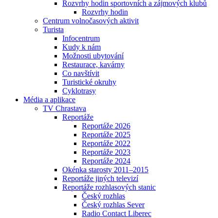
Rozvrhy hodin sportovních a zájmových klubů
Rozvrhy hodin
Centrum volnočasových aktivit
Turista
Infocentrum
Kudy k nám
Možnosti ubytování
Restaurace, kavárny
Co navštívit
Turistické okruhy
Cyklotrasy
Média a aplikace
TV Chrastava
Reportáže
Reportáže 2026
Reportáže 2025
Reportáže 2022
Reportáže 2023
Reportáže 2024
Okénka starosty 2011–2015
Reportáže jiných televizí
Reportáže rozhlasových stanic
Český rozhlas
Český rozhlas Sever
Radio Contact Liberec