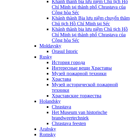
Khánh thành bia lưu niệm Chủ tịch Hồ
Chí Minh tại thành phố Chrastava của
Cộng hòa Séc
Khánh thành Bia lưu niệm chuyến thăm
Chủ tịch Hồ Chí Minh tại Séc
Khánh thành bia lưu niệm Chủ tịch Hồ
Chí Minh tại thành phố Chrastava của
Cộng hòa Séc
Moldavsky
Orasul Istoric
Rusky
История города
Интересные вещи Храставы
Музей пожарной техники
Храстава
Музей исторической пожарной
техники
Храставские торжества
Holandsky
Chrastava
Het Museum van historische
brandweertechniek
Chrastava feesten
Arabsky
Romsky