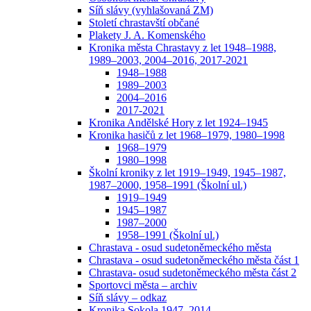
Síň slávy (vyhlašovaná ZM)
Století chrastavští občané
Plakety J. A. Komenského
Kronika města Chrastavy z let 1948–1988,
1989–2003, 2004–2016, 2017-2021
1948–1988
1989–2003
2004–2016
2017-2021
Kronika Andělské Hory z let 1924–1945
Kronika hasičů z let 1968–1979, 1980–1998
1968–1979
1980–1998
Školní kroniky z let 1919–1949, 1945–1987,
1987–2000, 1958–1991 (Školní ul.)
1919–1949
1945–1987
1987–2000
1958–1991 (Školní ul.)
Chrastava - osud sudetoněmeckého města
Chrastava - osud sudetoněmeckého města část 1
Chrastava- osud sudetoněmeckého města část 2
Sportovci města – archiv
Síň slávy – odkaz
Kronika Sokola 1947–2014