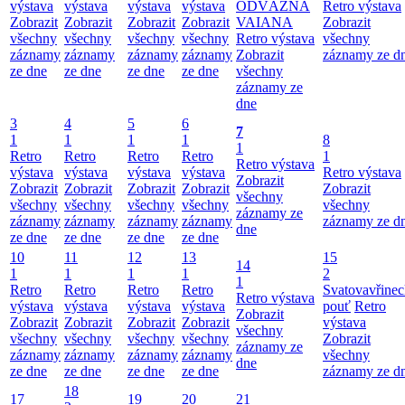
výstava
výstava
výstava
výstava
ODVÁŽNÁ
Retro výstava
Zobrazit
Zobrazit
Zobrazit
Zobrazit
VAIANA
Zobrazit
všechny
všechny
všechny
všechny
Retro výstava
všechny
záznamy
záznamy
záznamy
záznamy
Zobrazit
záznamy ze d
ze dne
ze dne
ze dne
ze dne
všechny
záznamy ze
dne
3
4
5
6
7
1
1
1
1
8
1
Retro
Retro
Retro
Retro
1
Retro výstava
výstava
výstava
výstava
výstava
Retro výstava
Zobrazit
Zobrazit
Zobrazit
Zobrazit
Zobrazit
Zobrazit
všechny
všechny
všechny
všechny
všechny
všechny
záznamy ze
záznamy
záznamy
záznamy
záznamy
záznamy ze d
dne
ze dne
ze dne
ze dne
ze dne
10
11
12
13
15
14
1
1
1
1
2
1
Retro
Retro
Retro
Retro
Svatovavřinec
Retro výstava
výstava
výstava
výstava
výstava
pouť
Retro
Zobrazit
Zobrazit
Zobrazit
Zobrazit
Zobrazit
výstava
všechny
všechny
všechny
všechny
všechny
Zobrazit
záznamy ze
záznamy
záznamy
záznamy
záznamy
všechny
dne
ze dne
ze dne
ze dne
ze dne
záznamy ze d
18
17
19
20
21