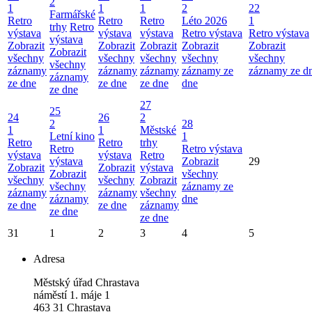
2
1
1
1
2
22
Farmářské
Retro
Retro
Retro
Léto 2026
1
trhy
Retro
výstava
výstava
výstava
Retro výstava
Retro výstava
výstava
Zobrazit
Zobrazit
Zobrazit
Zobrazit
Zobrazit
Zobrazit
všechny
všechny
všechny
všechny
všechny
všechny
záznamy
záznamy
záznamy
záznamy ze
záznamy ze d
záznamy
ze dne
ze dne
ze dne
dne
ze dne
27
25
24
26
2
2
28
1
1
Městské
Letní kino
1
Retro
Retro
trhy
Retro
Retro výstava
výstava
výstava
Retro
výstava
Zobrazit
29
Zobrazit
Zobrazit
výstava
Zobrazit
všechny
všechny
všechny
Zobrazit
všechny
záznamy ze
záznamy
záznamy
všechny
záznamy
dne
ze dne
ze dne
záznamy
ze dne
ze dne
31
1
2
3
4
5
Adresa
Městský úřad Chrastava
náměstí 1. máje 1
463 31 Chrastava