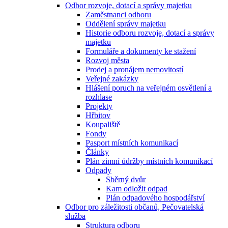
Odbor rozvoje, dotací a správy majetku
Zaměstnanci odboru
Oddělení správy majetku
Historie odboru rozvoje, dotací a správy
majetku
Formuláře a dokumenty ke stažení
Rozvoj města
Prodej a pronájem nemovitostí
Veřejné zakázky
Hlášení poruch na veřejném osvětlení a
rozhlase
Projekty
Hřbitov
Koupaliště
Fondy
Pasport místních komunikací
Články
Plán zimní údržby místních komunikací
Odpady
Sběrný dvůr
Kam odložit odpad
Plán odpadového hospodářství
Odbor pro záležitosti občanů, Pečovatelská
služba
Struktura odboru