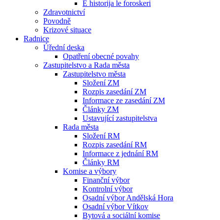
E historija le foroskeri
Zdravotnictví
Povodně
Krizové situace
Radnice
Úřední deska
Opatření obecné povahy
Zastupitelstvo a Rada města
Zastupitelstvo města
Složení ZM
Rozpis zasedání ZM
Informace ze zasedání ZM
Články ZM
Ustavující zastupitelstva
Rada města
Složení RM
Rozpis zasedání RM
Informace z jednání RM
Články RM
Komise a výbory
Finanční výbor
Kontrolní výbor
Osadní výbor Andělská Hora
Osadní výbor Vítkov
Bytová a sociální komise