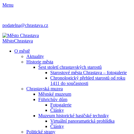
Menu
podatelna@chrastava.cz
Město
Chrastava
O městě
Aktuality
Historie města
Šest století chrastavských starostů
Starostové města Chrastava – fotogalerie
Chronologický přehled starostů od roku
1411 do současnosti
Chrastavská muzea
Městské muzeum
Führichův dům
Fotogalerie
Články
Muzeum historické hasičské techniky
Virtuální panoramatická prohlídka
Články
Politické strany