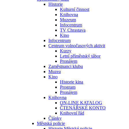
Historie
Kulturní činnost
Knihovna
Muzeum
Infocentrum
TV Chrastava
Kino
Infocentrum
Centrum volnočasových aktivit
Kurzy
Letní příměstský tábor
Pronájem
Zaměstnanci klubu
Muzea
Kino
Historie kina
Program
Pronájem
Knihovna
ON-LINE KATALOG
ČTENÁŘSKÉ KONTO
Knihovní řád
Články
Městská policie
Historie Městské policie