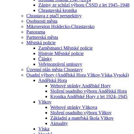
Zápisy ze schůzí výboru ČSSD z let 1945–1948
Chrastavská kronika
Chrastava z ptačí perspektivy
Osobnosti města
Mikroregion Hrádecko-Chrastavsko
Panorama
Partnerská města
Městská policie
Zaměstnanci Městské policie
Histroie Městské policie
Články
Veřejnoprávní smlouvy
Územní plán města Chrastavy
Osadní výbory (Andělská Hora,Vítkov,Víska,Vysoká)
Andělská Hora
Webové stránky Andělské Hory
Složení osadního výboru Andělská Hora
Kronika Andělské Hory z let 1924–1945
Vítkov
Webové stránky Vítkova
Složení osadního výboru Vítkov
Základní a mateřská škola Vítkov
Aktuality
Víska