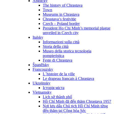
Anglicky
The history of Chrastava
Town
Museums in Chrastava
Chrastava‘s festivitie
Czech – Poland border
President Ho Chi Minh’s memorial plague
unveiled in Czech city
Italsky
Informazioni sulla città
Storia della città
Museo della storica tecnologia
pompieristica
Feste di Chrastava
Španělsky
Francouzsky
L´histoire de la ville
Le drapeau français à Chrastava
Ukrajinsky
Історія міста
Vietnamsky
Lịch sử thành phố
Hồ Chí Minh đã đến thăm Chrastava 1957
Nơi lưu dấu Chủ tịch Hồ Chí Minh từng
đến thăm tại Cộng hòa Séc