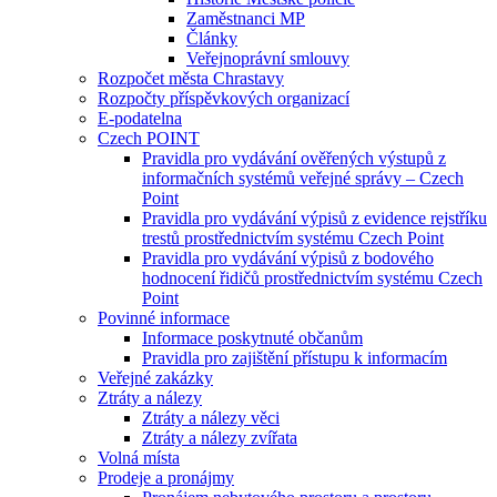
Zaměstnanci MP
Články
Veřejnoprávní smlouvy
Rozpočet města Chrastavy
Rozpočty příspěvkových organizací
E-podatelna
Czech POINT
Pravidla pro vydávání ověřených výstupů z
informačních systémů veřejné správy – Czech
Point
Pravidla pro vydávání výpisů z evidence rejstříku
trestů prostřednictvím systému Czech Point
Pravidla pro vydávání výpisů z bodového
hodnocení řidičů prostřednictvím systému Czech
Point
Povinné informace
Informace poskytnuté občanům
Pravidla pro zajištění přístupu k informacím
Veřejné zakázky
Ztráty a nálezy
Ztráty a nálezy věci
Ztráty a nálezy zvířata
Volná místa
Prodeje a pronájmy