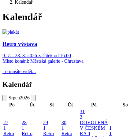
Kalendář
Kalendář
Retro výstava
9. 7. - 28. 8. 2026 začátek od 16:00
Místo konání:
Městská galerie - Chrastava
To musíte vidět...
Kalendář
Srpen
2026
Po
Út
St
Čt
Pá
So
31
3
27
28
29
30
DOVOLENÁ
1
1
1
1
V ČESKÉM
1
Retro
Retro
Retro
Retro
RÁJI
1