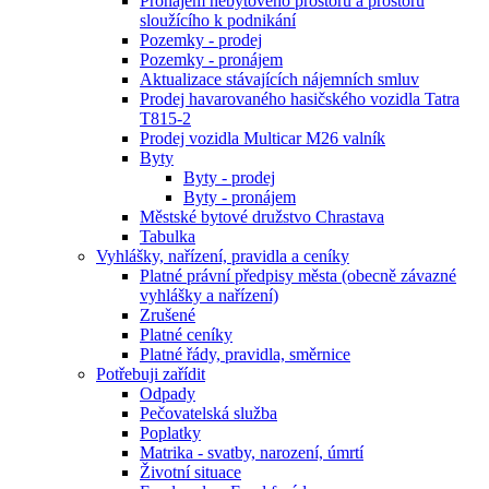
Pronájem nebytového prostoru a prostoru
sloužícího k podnikání
Pozemky - prodej
Pozemky - pronájem
Aktualizace stávajících nájemních smluv
Prodej havarovaného hasičského vozidla Tatra
T815-2
Prodej vozidla Multicar M26 valník
Byty
Byty - prodej
Byty - pronájem
Městské bytové družstvo Chrastava
Tabulka
Vyhlášky, nařízení, pravidla a ceníky
Platné právní předpisy města (obecně závazné
vyhlášky a nařízení)
Zrušené
Platné ceníky
Platné řády, pravidla, směrnice
Potřebuji zařídit
Odpady
Pečovatelská služba
Poplatky
Matrika - svatby, narození, úmrtí
Životní situace