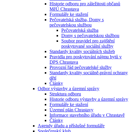
Historie odboru pro záležitosti občanů
MěÚ Chrastava
Formuláře ke stažení
Pečovatelská služba, Domy s
pečovatelskou službou
Pečovatelská služba
Domy s pečovatelskou službou
Soubor pravidel pro zajištění
poskytované sociální služby
Standardy kvality sociálních služeb
Pravidla pro poskytování nájmu bytů v
DPS Chrastava
Provozní řád pečovatelské služby
Standardy kvality sociálně-právní ochrany
dětí
Články
Odbor výstavby a územní správy
Struktura odboru
Historie odboru výstavby a územní správy
Formuláře ke stažení
Územní plán Chrastavy
Informace stavebního úřadu v Chrastavě
Články
Agendy úřadu a příslušné formuláře
Společenský klub