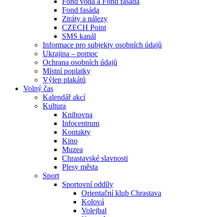
Fond voda a Fond fasáda
Fond fasáda
Ztráty a nálezy
CZECH Point
SMS kanál
Informace pro subjekty osobních údajů
Ukrajina – pomoc
Ochrana osobních údajů
Místní poplatky
Výlep plakátů
Volný čas
Kalendář akcí
Kultura
Knihovna
Infocentrum
Kontakty
Kino
Muzea
Chrastavské slavnosti
Plesy města
Sport
Sportovní oddíly
Orientační klub Chrastava
Kolová
Volejbal