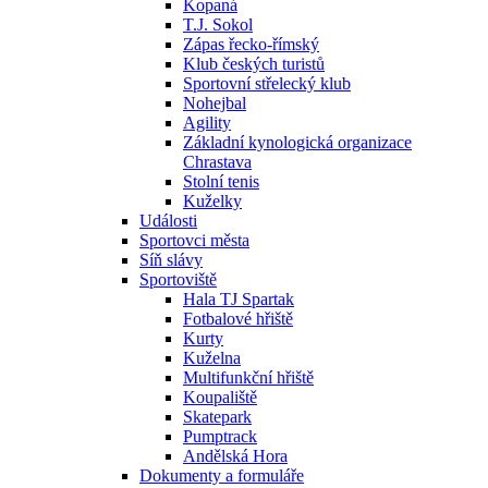
Kopaná
T.J. Sokol
Zápas řecko-římský
Klub českých turistů
Sportovní střelecký klub
Nohejbal
Agility
Základní kynologická organizace
Chrastava
Stolní tenis
Kuželky
Události
Sportovci města
Síň slávy
Sportoviště
Hala TJ Spartak
Fotbalové hřiště
Kurty
Kuželna
Multifunkční hřiště
Koupaliště
Skatepark
Pumptrack
Andělská Hora
Dokumenty a formuláře