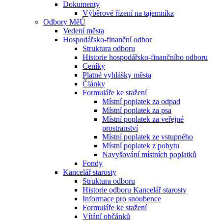
Dokumenty
Výběrové řízení na tajemníka
Odbory MěÚ
Vedení města
Hospodářsko-finanční odbor
Struktura odboru
Historie hospodářsko-finančního odboru
Ceníky
Platné vyhlášky města
Články
Formuláře ke stažení
Místní poplatek za odpad
Místní poplatek za psa
Místní poplatek za veřejné
prostranství
Místní poplatek ze vstupného
Místní poplatek z pobytu
Navyšování místních poplatků
Fondy
Kancelář starosty
Struktura odboru
Historie odboru Kancelář starosty
Informace pro snoubence
Formuláře ke stažení
Vítání občánků