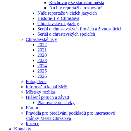
Rozhovory se starostou města
Archiv reportáží a rozhovorů
Naše reportáže v cizích jazycích
Historie TV Chrastava
Chrastavské magazíny
Seriál o chrastavských firmách a živnostnících
Seriál o chrastavských spolcích
Chrastavské listy
2022
2021
2020
2023
2024
2025
2026
Fotogalerie
Informační kanál SMS
Městský rozhlas
Hlášení poruch a závad
Plánované odstávky
Fórum
Pravidla pro předávání podkladů pro internetové
stránky Města Chrastava
Inzerce
Kontakty