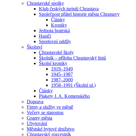
Chrastavské spolky
Klub českých turistů Chrastava
Společnost přátel historie města Chrastavy
Články
Kroniky
Jednota bratrská
Hasiči
Sportovní oddíly
Školství
Chrastavské školy
Školník – příloha Chrastavský listů
Školní kroniky
1919–1949
1945–1987
1987–2000
1958–1991 (Školní ul.)
Články
Plakety J. A. Komenského
Doprava
Firmy a služby ve městě
Večery se starostou
Granty města
Ubytování
Městské bytové družstvo
Chrastavský rozcestník