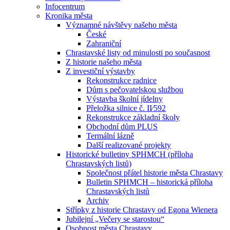
Infocentrum
Kronika města
Významné návštěvy našeho města
České
Zahraniční
Chrastavské listy od minulosti po současnost
Z historie našeho města
Z investiční výstavby
Rekonstrukce radnice
Dům s pečovatelskou službou
Výstavba školní jídelny
Přeložka silnice č. II⁄592
Rekonstrukce základní školy
Obchodní dům PLUS
Termální lázně
Další realizované projekty
Historické bulletiny SPHMCH (příloha
Chrastavských listů)
Společnost přátel historie města Chrastavy
Bulletin SPHMCH – historická příloha
Chrastavských listů
Archiv
Střípky z historie Chrastavy od Egona Wienera
Jubilejní „Večery se starostou“
Osobnost města Chrastavy