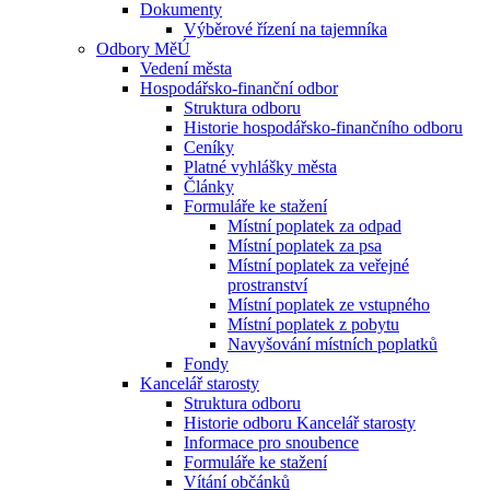
Dokumenty
Výběrové řízení na tajemníka
Odbory MěÚ
Vedení města
Hospodářsko-finanční odbor
Struktura odboru
Historie hospodářsko-finančního odboru
Ceníky
Platné vyhlášky města
Články
Formuláře ke stažení
Místní poplatek za odpad
Místní poplatek za psa
Místní poplatek za veřejné
prostranství
Místní poplatek ze vstupného
Místní poplatek z pobytu
Navyšování místních poplatků
Fondy
Kancelář starosty
Struktura odboru
Historie odboru Kancelář starosty
Informace pro snoubence
Formuláře ke stažení
Vítání občánků