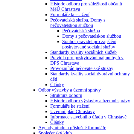
Historie odboru pro záležitosti občanů
MěÚ Chrastava
Formuláře ke stažení
Pečovatelská služba, Domy s
pečovatelskou službou
Pečovatelská služba
Domy s pečovatelskou službou
Soubor pravidel pro zajištění
poskytované sociální služby
Standardy kvality sociálních služeb
Pravidla pro poskytování nájmu bytů v
DPS Chrastava
Provozní řád pečovatelské služby
Standardy kvality sociálně-právní ochrany
dětí
Články
Odbor výstavby a územní správy
Struktura odboru
Historie odboru výstavby a územní správy
Formuláře ke stažení
Územní plán Chrastavy
Informace stavebního úřadu v Chrastavě
Články
Agendy úřadu a příslušné formuláře
Společenský klub