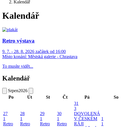
Kalendář
Kalendář
Retro výstava
9. 7. - 28. 8. 2026 začátek od 16:00
Místo konání:
Městská galerie - Chrastava
To musíte vidět...
Kalendář
Srpen
2026
Po
Út
St
Čt
Pá
So
31
3
27
28
29
30
DOVOLENÁ
1
1
1
1
V ČESKÉM
1
Retro
Retro
Retro
Retro
RÁJI
1