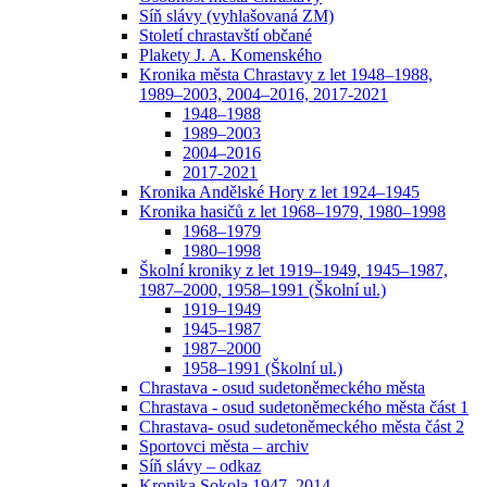
Síň slávy (vyhlašovaná ZM)
Století chrastavští občané
Plakety J. A. Komenského
Kronika města Chrastavy z let 1948–1988,
1989–2003, 2004–2016, 2017-2021
1948–1988
1989–2003
2004–2016
2017-2021
Kronika Andělské Hory z let 1924–1945
Kronika hasičů z let 1968–1979, 1980–1998
1968–1979
1980–1998
Školní kroniky z let 1919–1949, 1945–1987,
1987–2000, 1958–1991 (Školní ul.)
1919–1949
1945–1987
1987–2000
1958–1991 (Školní ul.)
Chrastava - osud sudetoněmeckého města
Chrastava - osud sudetoněmeckého města část 1
Chrastava- osud sudetoněmeckého města část 2
Sportovci města – archiv
Síň slávy – odkaz
Kronika Sokola 1947–2014