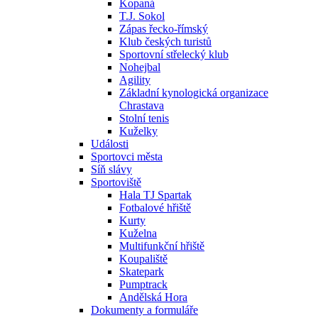
Kopaná
T.J. Sokol
Zápas řecko-římský
Klub českých turistů
Sportovní střelecký klub
Nohejbal
Agility
Základní kynologická organizace
Chrastava
Stolní tenis
Kuželky
Události
Sportovci města
Síň slávy
Sportoviště
Hala TJ Spartak
Fotbalové hřiště
Kurty
Kuželna
Multifunkční hřiště
Koupaliště
Skatepark
Pumptrack
Andělská Hora
Dokumenty a formuláře