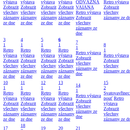
výstava
výstava
výstava
výstava
ODVÁŽNÁ
Retro výstava
Zobrazit
Zobrazit
Zobrazit
Zobrazit
VAIANA
Zobrazit
všechny
všechny
všechny
všechny
Retro výstava
všechny
záznamy
záznamy
záznamy
záznamy
Zobrazit
záznamy ze d
ze dne
ze dne
ze dne
ze dne
všechny
záznamy ze
dne
3
4
5
6
7
1
1
1
1
8
1
Retro
Retro
Retro
Retro
1
Retro výstava
výstava
výstava
výstava
výstava
Retro výstava
Zobrazit
Zobrazit
Zobrazit
Zobrazit
Zobrazit
Zobrazit
všechny
všechny
všechny
všechny
všechny
všechny
záznamy ze
záznamy
záznamy
záznamy
záznamy
záznamy ze d
dne
ze dne
ze dne
ze dne
ze dne
10
11
12
13
15
14
1
1
1
1
2
1
Retro
Retro
Retro
Retro
Svatovavřinec
Retro výstava
výstava
výstava
výstava
výstava
pouť
Retro
Zobrazit
Zobrazit
Zobrazit
Zobrazit
Zobrazit
výstava
všechny
všechny
všechny
všechny
všechny
Zobrazit
záznamy ze
záznamy
záznamy
záznamy
záznamy
všechny
dne
ze dne
ze dne
ze dne
ze dne
záznamy ze d
18
17
19
20
21