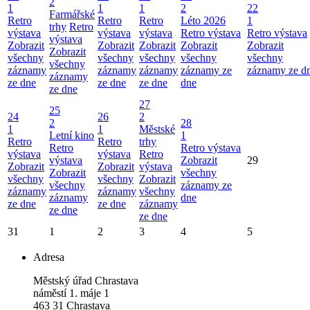
2
1
1
1
2
22
Farmářské
Retro
Retro
Retro
Léto 2026
1
trhy
Retro
výstava
výstava
výstava
Retro výstava
Retro výstava
výstava
Zobrazit
Zobrazit
Zobrazit
Zobrazit
Zobrazit
Zobrazit
všechny
všechny
všechny
všechny
všechny
všechny
záznamy
záznamy
záznamy
záznamy ze
záznamy ze d
záznamy
ze dne
ze dne
ze dne
dne
ze dne
27
25
24
26
2
2
28
1
1
Městské
Letní kino
1
Retro
Retro
trhy
Retro
Retro výstava
výstava
výstava
Retro
výstava
Zobrazit
29
Zobrazit
Zobrazit
výstava
Zobrazit
všechny
všechny
všechny
Zobrazit
všechny
záznamy ze
záznamy
záznamy
všechny
záznamy
dne
ze dne
ze dne
záznamy
ze dne
ze dne
31
1
2
3
4
5
Adresa
Městský úřad Chrastava
náměstí 1. máje 1
463 31 Chrastava