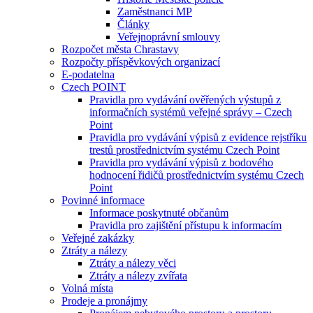
Zaměstnanci MP
Články
Veřejnoprávní smlouvy
Rozpočet města Chrastavy
Rozpočty příspěvkových organizací
E-podatelna
Czech POINT
Pravidla pro vydávání ověřených výstupů z
informačních systémů veřejné správy – Czech
Point
Pravidla pro vydávání výpisů z evidence rejstříku
trestů prostřednictvím systému Czech Point
Pravidla pro vydávání výpisů z bodového
hodnocení řidičů prostřednictvím systému Czech
Point
Povinné informace
Informace poskytnuté občanům
Pravidla pro zajištění přístupu k informacím
Veřejné zakázky
Ztráty a nálezy
Ztráty a nálezy věci
Ztráty a nálezy zvířata
Volná místa
Prodeje a pronájmy