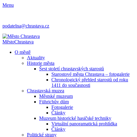
Menu
podatelna@chrastava.cz
Město
Chrastava
O městě
Aktuality
Historie města
Šest století chrastavských starostů
Starostové města Chrastava – fotogalerie
Chronologický přehled starostů od roku
1411 do současnosti
Chrastavská muzea
Městské muzeum
Führichův dům
Fotogalerie
Články
Muzeum historické hasičské techniky
Virtuální panoramatická prohlídka
Články
Politické strany