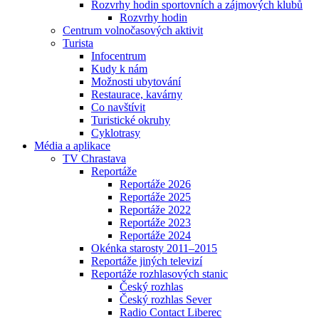
Rozvrhy hodin sportovních a zájmových klubů
Rozvrhy hodin
Centrum volnočasových aktivit
Turista
Infocentrum
Kudy k nám
Možnosti ubytování
Restaurace, kavárny
Co navštívit
Turistické okruhy
Cyklotrasy
Média a aplikace
TV Chrastava
Reportáže
Reportáže 2026
Reportáže 2025
Reportáže 2022
Reportáže 2023
Reportáže 2024
Okénka starosty 2011–2015
Reportáže jiných televizí
Reportáže rozhlasových stanic
Český rozhlas
Český rozhlas Sever
Radio Contact Liberec