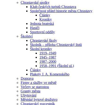
Chrastavské spolky
Klub českých turistů Chrastava
Společnost přátel historie města Chrastavy
Články
Kroniky
Jednota bratrská
Hasiči
Sportovní oddíly
Školství
Chrastavské školy
Školník – příloha Chrastavský listů
Školní kroniky
1919–1949
1945–1987
1987–2000
1958–1991 (Školní ul.)
Články
Plakety J. A. Komenského
Doprava
Firmy a služby ve městě
Večery se starostou
Granty města
Ubytování
Městské bytové družstvo
Chrastavský rozcestník