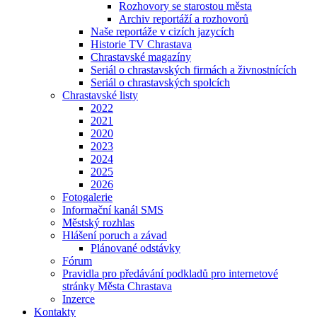
Rozhovory se starostou města
Archiv reportáží a rozhovorů
Naše reportáže v cizích jazycích
Historie TV Chrastava
Chrastavské magazíny
Seriál o chrastavských firmách a živnostnících
Seriál o chrastavských spolcích
Chrastavské listy
2022
2021
2020
2023
2024
2025
2026
Fotogalerie
Informační kanál SMS
Městský rozhlas
Hlášení poruch a závad
Plánované odstávky
Fórum
Pravidla pro předávání podkladů pro internetové
stránky Města Chrastava
Inzerce
Kontakty