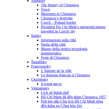
Anglicky
The history of Chrastava
Town
Museums in Chrastava
Chrastava‘s festivitie
Czech – Poland border
President Ho Chi Minh’s memorial plague
unveiled in Czech city
Italsky
Informazioni sulla città
Storia della città
Museo della storica tecnologia
pompieristica
Feste di Chrastava
Španělsky
Francouzsky
L´histoire de la ville
Le drapeau français à Chrastava
Ukrajinsky
Історія міста
Vietnamsky
Lịch sử thành phố
Hồ Chí Minh đã đến thăm Chrastava 1957
Nơi lưu dấu Chủ tịch Hồ Chí Minh từng
đến thăm tại Cộng hòa Séc