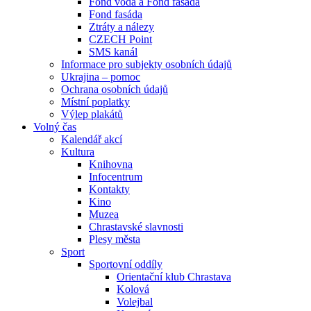
Fond voda a Fond fasáda
Fond fasáda
Ztráty a nálezy
CZECH Point
SMS kanál
Informace pro subjekty osobních údajů
Ukrajina – pomoc
Ochrana osobních údajů
Místní poplatky
Výlep plakátů
Volný čas
Kalendář akcí
Kultura
Knihovna
Infocentrum
Kontakty
Kino
Muzea
Chrastavské slavnosti
Plesy města
Sport
Sportovní oddíly
Orientační klub Chrastava
Kolová
Volejbal