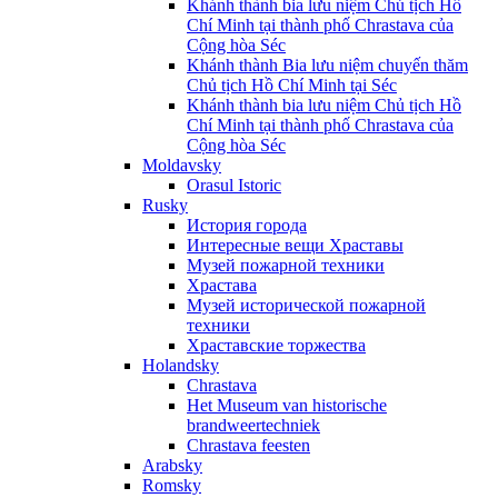
Khánh thành bia lưu niệm Chủ tịch Hồ
Chí Minh tại thành phố Chrastava của
Cộng hòa Séc
Khánh thành Bia lưu niệm chuyến thăm
Chủ tịch Hồ Chí Minh tại Séc
Khánh thành bia lưu niệm Chủ tịch Hồ
Chí Minh tại thành phố Chrastava của
Cộng hòa Séc
Moldavsky
Orasul Istoric
Rusky
История города
Интересные вещи Храставы
Музей пожарной техники
Храстава
Музей исторической пожарной
техники
Храставские торжества
Holandsky
Chrastava
Het Museum van historische
brandweertechniek
Chrastava feesten
Arabsky
Romsky