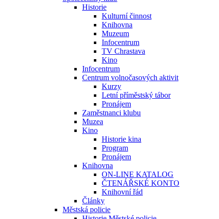
Historie
Kulturní činnost
Knihovna
Muzeum
Infocentrum
TV Chrastava
Kino
Infocentrum
Centrum volnočasových aktivit
Kurzy
Letní příměstský tábor
Pronájem
Zaměstnanci klubu
Muzea
Kino
Historie kina
Program
Pronájem
Knihovna
ON-LINE KATALOG
ČTENÁŘSKÉ KONTO
Knihovní řád
Články
Městská policie
Historie Městské policie