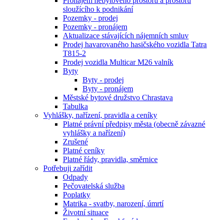
Pronájem nebytového prostoru a prostoru
sloužícího k podnikání
Pozemky - prodej
Pozemky - pronájem
Aktualizace stávajících nájemních smluv
Prodej havarovaného hasičského vozidla Tatra
T815-2
Prodej vozidla Multicar M26 valník
Byty
Byty - prodej
Byty - pronájem
Městské bytové družstvo Chrastava
Tabulka
Vyhlášky, nařízení, pravidla a ceníky
Platné právní předpisy města (obecně závazné
vyhlášky a nařízení)
Zrušené
Platné ceníky
Platné řády, pravidla, směrnice
Potřebuji zařídit
Odpady
Pečovatelská služba
Poplatky
Matrika - svatby, narození, úmrtí
Životní situace