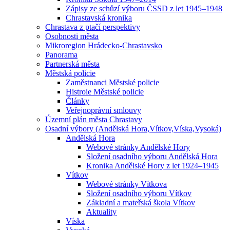
Zápisy ze schůzí výboru ČSSD z let 1945–1948
Chrastavská kronika
Chrastava z ptačí perspektivy
Osobnosti města
Mikroregion Hrádecko-Chrastavsko
Panorama
Partnerská města
Městská policie
Zaměstnanci Městské policie
Histroie Městské policie
Články
Veřejnoprávní smlouvy
Územní plán města Chrastavy
Osadní výbory (Andělská Hora,Vítkov,Víska,Vysoká)
Andělská Hora
Webové stránky Andělské Hory
Složení osadního výboru Andělská Hora
Kronika Andělské Hory z let 1924–1945
Vítkov
Webové stránky Vítkova
Složení osadního výboru Vítkov
Základní a mateřská škola Vítkov
Aktuality
Víska