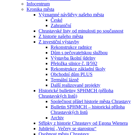
Infocentrum
Kronika města
Významné návštěvy našeho města
České
Zahraniční
Chrastavské listy od minulosti po současnost
Z historie našeho města
Z investiční výstavby
Rekonstrukce radnice
Dům s pečovatelskou službou
Výstavba školní jídelny
Přeložka silnice č. II⁄592
Rekonstrukce základní školy
Obchodní dům PLUS
Termální lázně
Další realizované projekty
Historické bulletiny SPHMCH (příloha
Chrastavských listů)
Společnost přátel historie města Chrastavy
Bulletin SPHMCH – historická příloha
Chrastavských listů
Archiv
Střípky z historie Chrastavy od Egona Wienera
Jubilejní „Večery se starostou“
Osobnost města Chrastavy