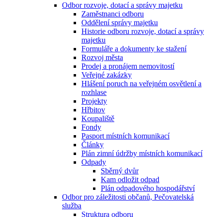
Odbor rozvoje, dotací a správy majetku
Zaměstnanci odboru
Oddělení správy majetku
Historie odboru rozvoje, dotací a správy
majetku
Formuláře a dokumenty ke stažení
Rozvoj města
Prodej a pronájem nemovitostí
Veřejné zakázky
Hlášení poruch na veřejném osvětlení a
rozhlase
Projekty
Hřbitov
Koupaliště
Fondy
Pasport místních komunikací
Články
Plán zimní údržby místních komunikací
Odpady
Sběrný dvůr
Kam odložit odpad
Plán odpadového hospodářství
Odbor pro záležitosti občanů, Pečovatelská
služba
Struktura odboru