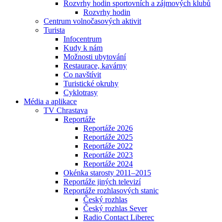
Rozvrhy hodin sportovních a zájmových klubů
Rozvrhy hodin
Centrum volnočasových aktivit
Turista
Infocentrum
Kudy k nám
Možnosti ubytování
Restaurace, kavárny
Co navštívit
Turistické okruhy
Cyklotrasy
Média a aplikace
TV Chrastava
Reportáže
Reportáže 2026
Reportáže 2025
Reportáže 2022
Reportáže 2023
Reportáže 2024
Okénka starosty 2011–2015
Reportáže jiných televizí
Reportáže rozhlasových stanic
Český rozhlas
Český rozhlas Sever
Radio Contact Liberec