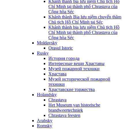
Khánh thành bia lưu niệm Chủ tịch Hồ
Chí Minh tại thành phố Chrastava của
Cộng hòa Séc
Khánh thành Bia lưu niệm chuyến thăm
Chủ tịch Hồ Chí Minh tại Séc
Khánh thành bia lưu niệm Chủ tịch Hồ
Chí Minh tại thành phố Chrastava của
Cộng hòa Séc
Moldavsky
Orasul Istoric
Rusky
История города
Интересные вещи Храставы
Музей пожарной техники
Храстава
Музей исторической пожарной
техники
Храставские торжества
Holandsky
Chrastava
Het Museum van historische
brandweertechniek
Chrastava feesten
Arabsky
Romsky