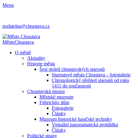
Menu
podatelna@chrastava.cz
Město
Chrastava
O městě
Aktuality
Historie města
Šest století chrastavských starostů
Starostové města Chrastava – fotogalerie
Chronologický přehled starostů od roku
1411 do současnosti
Chrastavská muzea
Městské muzeum
Führichův dům
Fotogalerie
Články
Muzeum historické hasičské techniky
Virtuální panoramatická prohlídka
Články
Politické strany