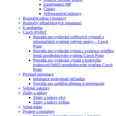
Zaměstnanci MP
Články
Veřejnoprávní smlouvy
Rozpočet města Chrastavy
Rozpočty příspěvkových organizací
E-podatelna
Czech POINT
Pravidla pro vydávání ověřených výstupů z
informačních systémů veřejné správy – Czech
Point
Pravidla pro vydávání výpisů z evidence rejstříku
trestů prostřednictvím systému Czech Point
Pravidla pro vydávání výpisů z bodového
hodnocení řidičů prostřednictvím systému Czech
Point
Povinné informace
Informace poskytnuté občanům
Pravidla pro zajištění přístupu k informacím
Veřejné zakázky
Ztráty a nálezy
Ztráty a nálezy věci
Ztráty a nálezy zvířata
Volná místa
Prodeje a pronájmy