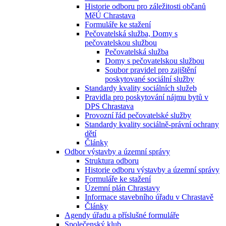
Historie odboru pro záležitosti občanů
MěÚ Chrastava
Formuláře ke stažení
Pečovatelská služba, Domy s
pečovatelskou službou
Pečovatelská služba
Domy s pečovatelskou službou
Soubor pravidel pro zajištění
poskytované sociální služby
Standardy kvality sociálních služeb
Pravidla pro poskytování nájmu bytů v
DPS Chrastava
Provozní řád pečovatelské služby
Standardy kvality sociálně-právní ochrany
dětí
Články
Odbor výstavby a územní správy
Struktura odboru
Historie odboru výstavby a územní správy
Formuláře ke stažení
Územní plán Chrastavy
Informace stavebního úřadu v Chrastavě
Články
Agendy úřadu a příslušné formuláře
Společenský klub