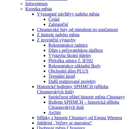
Infocentrum
Kronika města
Významné návštěvy našeho města
České
Zahraniční
Chrastavské listy od minulosti po současnost
Z historie našeho města
Z investiční výstavby
Rekonstrukce radnice
Dům s pečovatelskou službou
Výstavba školní jídelny
Přeložka silnice č. II⁄592
Rekonstrukce základní školy
Obchodní dům PLUS
Termální lázně
Další realizované projekty
Historické bulletiny SPHMCH (příloha
Chrastavských listů)
Společnost přátel historie města Chrastavy
Bulletin SPHMCH – historická příloha
Chrastavských listů
Archiv
Střípky z historie Chrastavy od Egona Wienera
Jubilejní „Večery se starostou“
Osobnost města Chrastavy