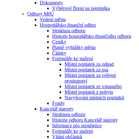
Dokumenty
Výběrové řízení na tajemníka
Odbory MěÚ
Vedení města
Hospodářsko-finanční odbor
Struktura odboru
Historie hospodářsko-finančního odboru
Ceníky
Platné vyhlášky města
Články
Formuláře ke stažení
Místní poplatek za odpad
Místní poplatek za psa
Místní poplatek za veřejné
prostranství
Místní poplatek ze vstupného
Místní poplatek z pobytu
Navyšování místních poplatků
Fondy
Kancelář starosty
Struktura odboru
Historie odboru Kancelář starosty
Informace pro snoubence
Formuláře ke stažení
Vítání občánků