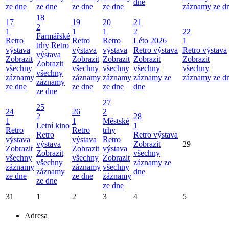
dne
ze dne
ze dne
ze dne
ze dne
záznamy ze d
18
17
19
20
21
2
1
1
1
2
22
Farmářské
Retro
Retro
Retro
Léto 2026
1
trhy
Retro
výstava
výstava
výstava
Retro výstava
Retro výstava
výstava
Zobrazit
Zobrazit
Zobrazit
Zobrazit
Zobrazit
Zobrazit
všechny
všechny
všechny
všechny
všechny
všechny
záznamy
záznamy
záznamy
záznamy ze
záznamy ze d
záznamy
ze dne
ze dne
ze dne
dne
ze dne
27
25
24
26
2
2
28
1
1
Městské
Letní kino
1
Retro
Retro
trhy
Retro
Retro výstava
výstava
výstava
Retro
výstava
Zobrazit
29
Zobrazit
Zobrazit
výstava
Zobrazit
všechny
všechny
všechny
Zobrazit
všechny
záznamy ze
záznamy
záznamy
všechny
záznamy
dne
ze dne
ze dne
záznamy
ze dne
ze dne
31
1
2
3
4
5
Adresa