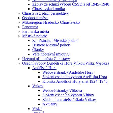
Zápisy ze schůzí výboru ČSSD z let 1945–1948
Chrastavská kronika
Chrastava z ptačí perspektivy
Osobnosti města
Mikroregion Hrádecko-Chrastavsko
Panorama
Partnerská města
Městská policie
Zaměstnanci Městské policie
Histroie Městské policie
Články
Veřejnoprávní smlouvy
Územní plán města Chrastavy
Osadní výbory (Andělská Hora,Vítkov,Víska,Vysoká)
Andělská Hora
Webové stránky Andělské Hory
Složení osadního výboru Andělská Hora
Kronika Andělské Hory z let 1924–1945
Vítkov
Webové stránky Vítkova
Složení osadního výboru Vítkov
Základní a mateřská škola Vítkov
Aktuality
Víska