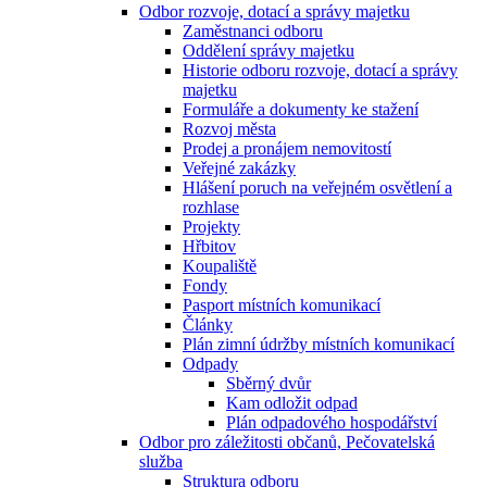
Odbor rozvoje, dotací a správy majetku
Zaměstnanci odboru
Oddělení správy majetku
Historie odboru rozvoje, dotací a správy
majetku
Formuláře a dokumenty ke stažení
Rozvoj města
Prodej a pronájem nemovitostí
Veřejné zakázky
Hlášení poruch na veřejném osvětlení a
rozhlase
Projekty
Hřbitov
Koupaliště
Fondy
Pasport místních komunikací
Články
Plán zimní údržby místních komunikací
Odpady
Sběrný dvůr
Kam odložit odpad
Plán odpadového hospodářství
Odbor pro záležitosti občanů, Pečovatelská
služba
Struktura odboru