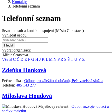
Kontakty
Telefonní seznam
Telefonní seznam
Seznam osob a kontaktní spojení (Město Chrastava)
Vyhledat osobu:
Hledat
Vybrat organizaci:
Vše
B
C
Č
D
E
F
G
H
J
K
L
M
N
P
R
S
Š
T
U
V
Z
Zdeňka Hanková
Pečovatelka -
Odbor pro záležitosti občanů, Pečovatelská služba
Telefon:
485 143 277
Miloslava Houdová
Majetkový referent -
Odbor rozvoje, dotací a
správy majetku