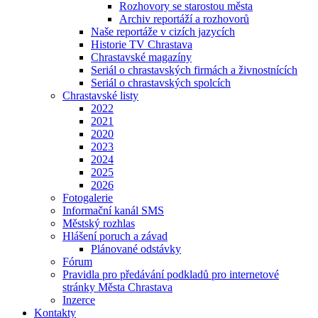
Rozhovory se starostou města
Archiv reportáží a rozhovorů
Naše reportáže v cizích jazycích
Historie TV Chrastava
Chrastavské magazíny
Seriál o chrastavských firmách a živnostnících
Seriál o chrastavských spolcích
Chrastavské listy
2022
2021
2020
2023
2024
2025
2026
Fotogalerie
Informační kanál SMS
Městský rozhlas
Hlášení poruch a závad
Plánované odstávky
Fórum
Pravidla pro předávání podkladů pro internetové
stránky Města Chrastava
Inzerce
Kontakty