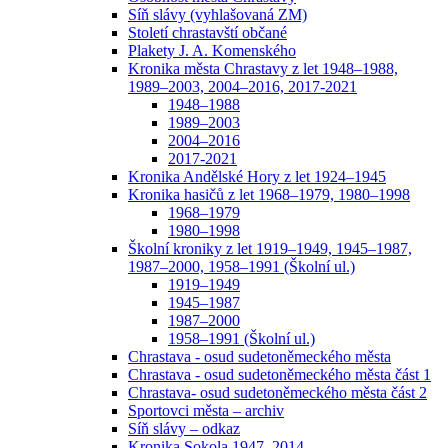
Síň slávy (vyhlašovaná ZM)
Století chrastavští občané
Plakety J. A. Komenského
Kronika města Chrastavy z let 1948–1988,
1989–2003, 2004–2016, 2017-2021
1948–1988
1989–2003
2004–2016
2017-2021
Kronika Andělské Hory z let 1924–1945
Kronika hasičů z let 1968–1979, 1980–1998
1968–1979
1980–1998
Školní kroniky z let 1919–1949, 1945–1987,
1987–2000, 1958–1991 (Školní ul.)
1919–1949
1945–1987
1987–2000
1958–1991 (Školní ul.)
Chrastava - osud sudetoněmeckého města
Chrastava - osud sudetoněmeckého města část 1
Chrastava- osud sudetoněmeckého města část 2
Sportovci města – archiv
Síň slávy – odkaz
Kronika Sokola 1947–2014