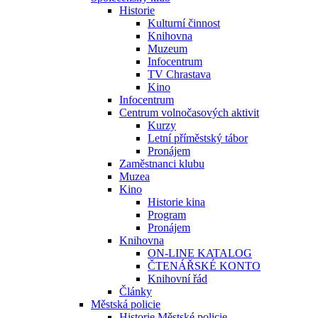
Historie
Kulturní činnost
Knihovna
Muzeum
Infocentrum
TV Chrastava
Kino
Infocentrum
Centrum volnočasových aktivit
Kurzy
Letní příměstský tábor
Pronájem
Zaměstnanci klubu
Muzea
Kino
Historie kina
Program
Pronájem
Knihovna
ON-LINE KATALOG
ČTENÁŘSKÉ KONTO
Knihovní řád
Články
Městská policie
Historie Městské policie