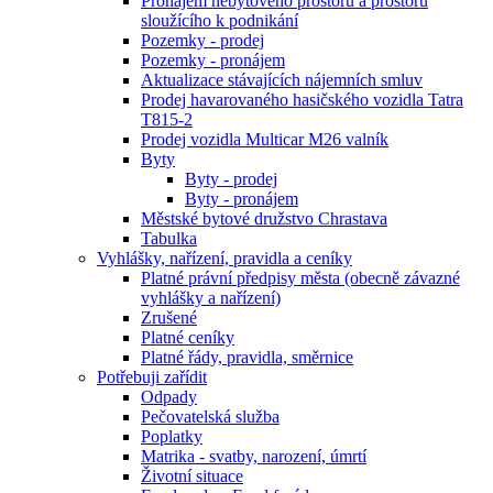
Pronájem nebytového prostoru a prostoru
sloužícího k podnikání
Pozemky - prodej
Pozemky - pronájem
Aktualizace stávajících nájemních smluv
Prodej havarovaného hasičského vozidla Tatra
T815-2
Prodej vozidla Multicar M26 valník
Byty
Byty - prodej
Byty - pronájem
Městské bytové družstvo Chrastava
Tabulka
Vyhlášky, nařízení, pravidla a ceníky
Platné právní předpisy města (obecně závazné
vyhlášky a nařízení)
Zrušené
Platné ceníky
Platné řády, pravidla, směrnice
Potřebuji zařídit
Odpady
Pečovatelská služba
Poplatky
Matrika - svatby, narození, úmrtí
Životní situace