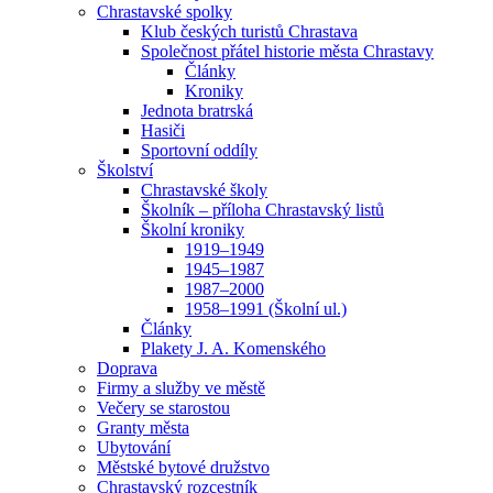
Chrastavské spolky
Klub českých turistů Chrastava
Společnost přátel historie města Chrastavy
Články
Kroniky
Jednota bratrská
Hasiči
Sportovní oddíly
Školství
Chrastavské školy
Školník – příloha Chrastavský listů
Školní kroniky
1919–1949
1945–1987
1987–2000
1958–1991 (Školní ul.)
Články
Plakety J. A. Komenského
Doprava
Firmy a služby ve městě
Večery se starostou
Granty města
Ubytování
Městské bytové družstvo
Chrastavský rozcestník