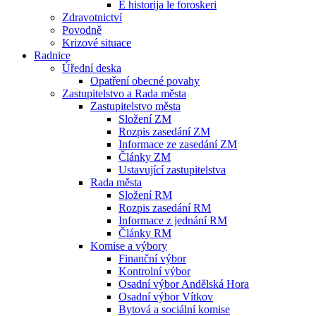
E historija le foroskeri
Zdravotnictví
Povodně
Krizové situace
Radnice
Úřední deska
Opatření obecné povahy
Zastupitelstvo a Rada města
Zastupitelstvo města
Složení ZM
Rozpis zasedání ZM
Informace ze zasedání ZM
Články ZM
Ustavující zastupitelstva
Rada města
Složení RM
Rozpis zasedání RM
Informace z jednání RM
Články RM
Komise a výbory
Finanční výbor
Kontrolní výbor
Osadní výbor Andělská Hora
Osadní výbor Vítkov
Bytová a sociální komise