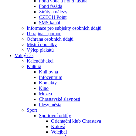
Fond voda a Fond fasáda
Fond fasáda
Ztráty a nálezy
CZECH Point
SMS kanál
Informace pro subjekty osobních údajů
Ukrajina – pomoc
Ochrana osobních údajů
Místní poplatky
Výlep plakátů
Volný čas
Kalendář akcí
Kultura
Knihovna
Infocentrum
Kontakty
Kino
Muzea
Chrastavské slavnosti
Plesy města
Sport
Sportovní oddíly
Orientační klub Chrastava
Kolová
Volejbal