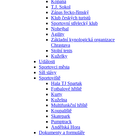
Kopaná
T.J. Sokol
Zápas řecko-římský
Klub českých turistů
Sportovní střelecký klub
Nohejbal
Agility
Základní kynologická organizace
Chrastava
Stolní tenis
Kuželky
Události
Sportovci města
Síň slávy
Sportoviště
Hala TJ Spartak
Fotbalové hřiště
Kurty
Kuželna
Multifunkční hřiště
Koupaliště
Skatepark
Pumptrack
Andělská Hora
Dokumenty a formuláře