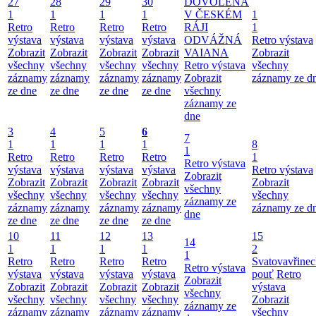
27
28
29
30
DOVOLENÁ
1
1
1
1
V ČESKÉM
1
Retro
Retro
Retro
Retro
RÁJI
1
výstava
výstava
výstava
výstava
ODVÁŽNÁ
Retro výstava
Zobrazit
Zobrazit
Zobrazit
Zobrazit
VAIANA
Zobrazit
všechny
všechny
všechny
všechny
Retro výstava
všechny
záznamy
záznamy
záznamy
záznamy
Zobrazit
záznamy ze d
ze dne
ze dne
ze dne
ze dne
všechny
záznamy ze
dne
3
4
5
6
7
1
1
1
1
8
1
Retro
Retro
Retro
Retro
1
Retro výstava
výstava
výstava
výstava
výstava
Retro výstava
Zobrazit
Zobrazit
Zobrazit
Zobrazit
Zobrazit
Zobrazit
všechny
všechny
všechny
všechny
všechny
všechny
záznamy ze
záznamy
záznamy
záznamy
záznamy
záznamy ze d
dne
ze dne
ze dne
ze dne
ze dne
10
11
12
13
15
14
1
1
1
1
2
1
Retro
Retro
Retro
Retro
Svatovavřinec
Retro výstava
výstava
výstava
výstava
výstava
pouť
Retro
Zobrazit
Zobrazit
Zobrazit
Zobrazit
Zobrazit
výstava
všechny
všechny
všechny
všechny
všechny
Zobrazit
záznamy ze
záznamy
záznamy
záznamy
záznamy
všechny