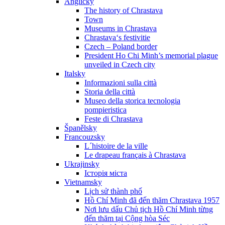
Anglicky
The history of Chrastava
Town
Museums in Chrastava
Chrastava‘s festivitie
Czech – Poland border
President Ho Chi Minh’s memorial plague
unveiled in Czech city
Italsky
Informazioni sulla città
Storia della città
Museo della storica tecnologia
pompieristica
Feste di Chrastava
Španělsky
Francouzsky
L´histoire de la ville
Le drapeau français à Chrastava
Ukrajinsky
Історія міста
Vietnamsky
Lịch sử thành phố
Hồ Chí Minh đã đến thăm Chrastava 1957
Nơi lưu dấu Chủ tịch Hồ Chí Minh từng
đến thăm tại Cộng hòa Séc