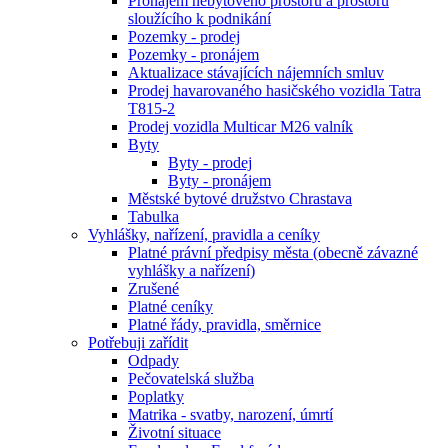
Pronájem nebytového prostoru a prostoru
sloužícího k podnikání
Pozemky - prodej
Pozemky - pronájem
Aktualizace stávajících nájemních smluv
Prodej havarovaného hasičského vozidla Tatra
T815-2
Prodej vozidla Multicar M26 valník
Byty
Byty - prodej
Byty - pronájem
Městské bytové družstvo Chrastava
Tabulka
Vyhlášky, nařízení, pravidla a ceníky
Platné právní předpisy města (obecně závazné
vyhlášky a nařízení)
Zrušené
Platné ceníky
Platné řády, pravidla, směrnice
Potřebuji zařídit
Odpady
Pečovatelská služba
Poplatky
Matrika - svatby, narození, úmrtí
Životní situace