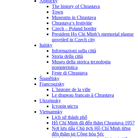
Anglicky
The history of Chrastava
Town
Museums in Chrastava
Chrastava‘s festivitie
Czech – Poland border
President Ho Chi Minh’s memorial plague
unveiled in Czech city
Italsky
Informazioni sulla città
Storia della città
Museo della storica tecnologia
pompieristica
Feste di Chrastava
Španělsky
Francouzsky
L´histoire de la ville
Le drapeau français à Chrastava
Ukrajinsky
Історія міста
Vietnamsky
Lịch sử thành phố
Hồ Chí Minh đã đến thăm Chrastava 1957
Nơi lưu dấu Chủ tịch Hồ Chí Minh từng
đến thăm tại Cộng hòa Séc