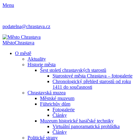
Menu
podatelna@chrastava.cz
Město
Chrastava
O městě
Aktuality
Historie města
Šest století chrastavských starostů
Starostové města Chrastava – fotogalerie
Chronologický přehled starostů od roku
1411 do současnosti
Chrastavská muzea
Městské muzeum
Führichův dům
Fotogalerie
Články
Muzeum historické hasičské techniky
Virtuální panoramatická prohlídka
Články
Politické strany