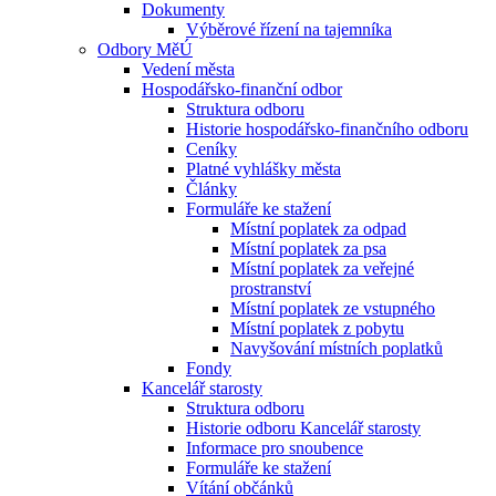
Dokumenty
Výběrové řízení na tajemníka
Odbory MěÚ
Vedení města
Hospodářsko-finanční odbor
Struktura odboru
Historie hospodářsko-finančního odboru
Ceníky
Platné vyhlášky města
Články
Formuláře ke stažení
Místní poplatek za odpad
Místní poplatek za psa
Místní poplatek za veřejné
prostranství
Místní poplatek ze vstupného
Místní poplatek z pobytu
Navyšování místních poplatků
Fondy
Kancelář starosty
Struktura odboru
Historie odboru Kancelář starosty
Informace pro snoubence
Formuláře ke stažení
Vítání občánků