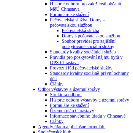
Historie odboru pro záležitosti občanů
MěÚ Chrastava
Formuláře ke stažení
Pečovatelská služba, Domy s
pečovatelskou službou
Pečovatelská služba
Domy s pečovatelskou službou
Soubor pravidel pro zajištění
poskytované sociální služby
Standardy kvality sociálních služeb
Pravidla pro poskytování nájmu bytů v
DPS Chrastava
Provozní řád pečovatelské služby
Standardy kvality sociálně-právní ochrany
dětí
Články
Odbor výstavby a územní správy
Struktura odboru
Historie odboru výstavby a územní správy
Formuláře ke stažení
Územní plán Chrastavy
Informace stavebního úřadu v Chrastavě
Články
Agendy úřadu a příslušné formuláře
Společenský klub