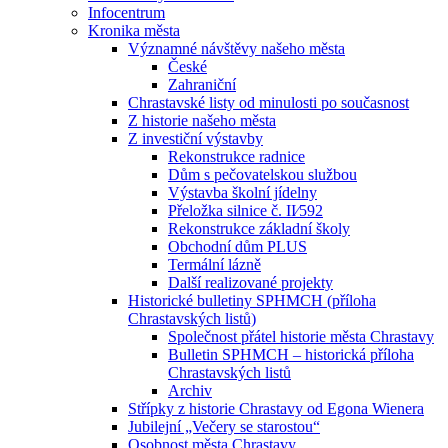
Infocentrum
Kronika města
Významné návštěvy našeho města
České
Zahraniční
Chrastavské listy od minulosti po současnost
Z historie našeho města
Z investiční výstavby
Rekonstrukce radnice
Dům s pečovatelskou službou
Výstavba školní jídelny
Přeložka silnice č. II⁄592
Rekonstrukce základní školy
Obchodní dům PLUS
Termální lázně
Další realizované projekty
Historické bulletiny SPHMCH (příloha
Chrastavských listů)
Společnost přátel historie města Chrastavy
Bulletin SPHMCH – historická příloha
Chrastavských listů
Archiv
Střípky z historie Chrastavy od Egona Wienera
Jubilejní „Večery se starostou“
Osobnost města Chrastavy