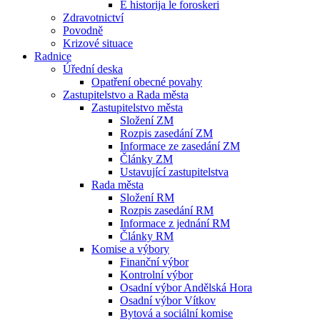
E historija le foroskeri
Zdravotnictví
Povodně
Krizové situace
Radnice
Úřední deska
Opatření obecné povahy
Zastupitelstvo a Rada města
Zastupitelstvo města
Složení ZM
Rozpis zasedání ZM
Informace ze zasedání ZM
Články ZM
Ustavující zastupitelstva
Rada města
Složení RM
Rozpis zasedání RM
Informace z jednání RM
Články RM
Komise a výbory
Finanční výbor
Kontrolní výbor
Osadní výbor Andělská Hora
Osadní výbor Vítkov
Bytová a sociální komise