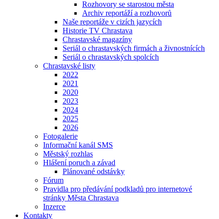
Rozhovory se starostou města
Archiv reportáží a rozhovorů
Naše reportáže v cizích jazycích
Historie TV Chrastava
Chrastavské magazíny
Seriál o chrastavských firmách a živnostnících
Seriál o chrastavských spolcích
Chrastavské listy
2022
2021
2020
2023
2024
2025
2026
Fotogalerie
Informační kanál SMS
Městský rozhlas
Hlášení poruch a závad
Plánované odstávky
Fórum
Pravidla pro předávání podkladů pro internetové
stránky Města Chrastava
Inzerce
Kontakty