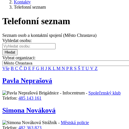
Kontakty
Telefonní seznam
Telefonní seznam
Seznam osob a kontaktní spojení (Město Chrastava)
Vyhledat osobu:
Hledat
Vybrat organizaci:
Vše
B
C
Č
D
E
F
G
H
J
K
L
M
N
P
R
S
Š
T
U
V
Z
Pavla Neprašová
Brigádnice - Infocentrum -
Společenský klub
Telefon:
485 143 161
Simona Nováková
Strážník -
Městská policie
Telefon:
482 363 823