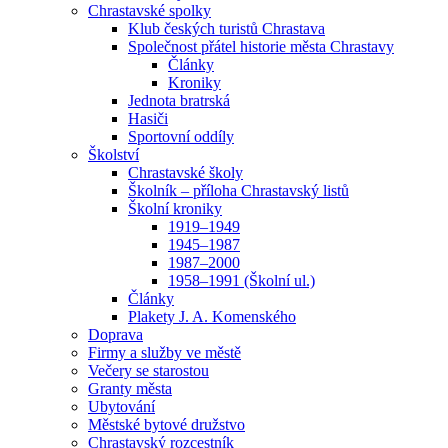
Chrastavské spolky
Klub českých turistů Chrastava
Společnost přátel historie města Chrastavy
Články
Kroniky
Jednota bratrská
Hasiči
Sportovní oddíly
Školství
Chrastavské školy
Školník – příloha Chrastavský listů
Školní kroniky
1919–1949
1945–1987
1987–2000
1958–1991 (Školní ul.)
Články
Plakety J. A. Komenského
Doprava
Firmy a služby ve městě
Večery se starostou
Granty města
Ubytování
Městské bytové družstvo
Chrastavský rozcestník