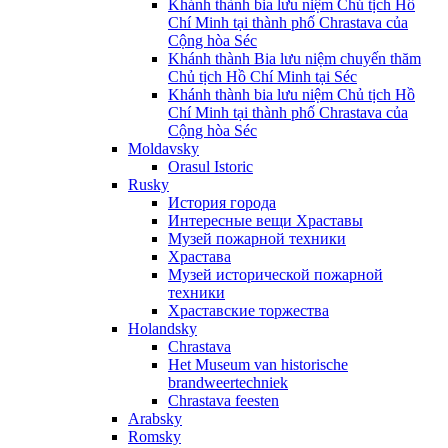
Khánh thành bia lưu niệm Chủ tịch Hồ
Chí Minh tại thành phố Chrastava của
Cộng hòa Séc
Khánh thành Bia lưu niệm chuyến thăm
Chủ tịch Hồ Chí Minh tại Séc
Khánh thành bia lưu niệm Chủ tịch Hồ
Chí Minh tại thành phố Chrastava của
Cộng hòa Séc
Moldavsky
Orasul Istoric
Rusky
История города
Интересные вещи Храставы
Музей пожарной техники
Храстава
Музей исторической пожарной
техники
Храставские торжества
Holandsky
Chrastava
Het Museum van historische
brandweertechniek
Chrastava feesten
Arabsky
Romsky