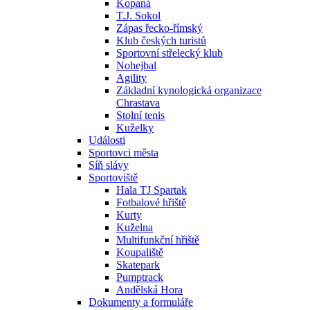
Kopaná
T.J. Sokol
Zápas řecko-římský
Klub českých turistů
Sportovní střelecký klub
Nohejbal
Agility
Základní kynologická organizace
Chrastava
Stolní tenis
Kuželky
Události
Sportovci města
Síň slávy
Sportoviště
Hala TJ Spartak
Fotbalové hřiště
Kurty
Kuželna
Multifunkční hřiště
Koupaliště
Skatepark
Pumptrack
Andělská Hora
Dokumenty a formuláře