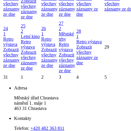
Zobrazit
všechny
všechny
všechny
všechny
všechny
všechny
záznamy
záznamy
záznamy
záznamy ze
záznamy ze d
záznamy
ze dne
ze dne
ze dne
dne
ze dne
27
25
24
26
2
2
28
1
1
Městské
Letní kino
1
Retro
Retro
trhy
Retro
Retro výstava
výstava
výstava
Retro
výstava
Zobrazit
29
Zobrazit
Zobrazit
výstava
Zobrazit
všechny
všechny
všechny
Zobrazit
všechny
záznamy ze
záznamy
záznamy
všechny
záznamy
dne
ze dne
ze dne
záznamy
ze dne
ze dne
31
1
2
3
4
5
Adresa
Městský úřad Chrastava
náměstí 1. máje 1
463 31 Chrastava
Kontakty
Telefon:
+420 482 363 811