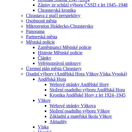
Zápisy ze schůzí výboru ČSSD z let 1945–1948
Chrastavská kronika
Chrastava z ptačí perspektivy
Osobnosti města
Mikroregion Hrádecko-Chrastavsko
Panorama
Partnerská města
Městská policie
Zaměstnanci Městské policie
Histroie Městské policie
Články
Veřejnoprávní smlouvy
Územní plán města Chrastavy
Osadní výbory (Andělská Hora,Vítkov,Víska,Vysoká)
Andělská Hora
Webové stránky Andělské Hory
Složení osadního výboru Andělská Hora
Kronika Andělské Hory z let 1924–1945
Vítkov
Webové stránky Vítkova
Složení osadního výboru Vítkov
Základní a mateřská škola Vítkov
Aktuality
Víska