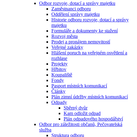
Odbor rozvoje, dotací a správy majetku
Zaměstnanci odboru
Oddělení správy majetku
Historie odboru rozvoje, dotací a správy
majetku
Formuláře a dokumenty ke stažení
Rozvoj města
Prodej a pronájem nemovitostí
Veřejné zakázky
Hlášení poruch na veřejném osvětlení a
rozhlase
Projekty
Hřbitov
Koupaliště
Fondy
Pasport místních komunikací
Články
Plán zimní údržby místních komunikací
Odpady
Sběrný dvůr
Kam odložit odpad
Plán odpadového hospodářství
Odbor pro záležitosti občanů, Pečovatelská
služba
Struktura odboru