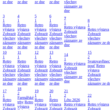
ze dne
ze dne
ze dne
ze dne
všechny
záznamy ze
dne
3
4
5
6
7
1
1
1
1
8
1
Retro
Retro
Retro
Retro
1
Retro výstava
výstava
výstava
výstava
výstava
Retro výstava
Zobrazit
Zobrazit
Zobrazit
Zobrazit
Zobrazit
Zobrazit
všechny
všechny
všechny
všechny
všechny
všechny
záznamy ze
záznamy
záznamy
záznamy
záznamy
záznamy ze d
dne
ze dne
ze dne
ze dne
ze dne
10
11
12
13
15
14
1
1
1
1
2
1
Retro
Retro
Retro
Retro
Svatovavřinec
Retro výstava
výstava
výstava
výstava
výstava
pouť
Retro
Zobrazit
Zobrazit
Zobrazit
Zobrazit
Zobrazit
výstava
všechny
všechny
všechny
všechny
všechny
Zobrazit
záznamy ze
záznamy
záznamy
záznamy
záznamy
všechny
dne
ze dne
ze dne
ze dne
ze dne
záznamy ze d
18
17
19
20
21
2
1
1
1
2
22
Farmářské
Retro
Retro
Retro
Léto 2026
1
trhy
Retro
výstava
výstava
výstava
Retro výstava
Retro výstava
výstava
Zobrazit
Zobrazit
Zobrazit
Zobrazit
Zobrazit