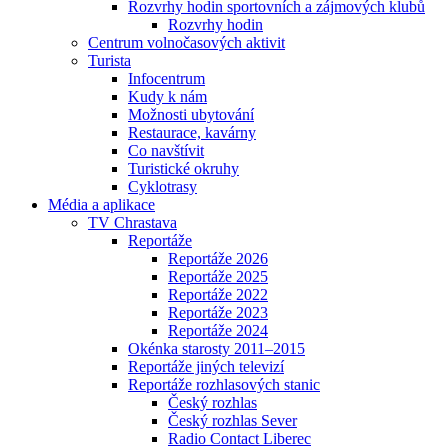
Rozvrhy hodin sportovních a zájmových klubů
Rozvrhy hodin
Centrum volnočasových aktivit
Turista
Infocentrum
Kudy k nám
Možnosti ubytování
Restaurace, kavárny
Co navštívit
Turistické okruhy
Cyklotrasy
Média a aplikace
TV Chrastava
Reportáže
Reportáže 2026
Reportáže 2025
Reportáže 2022
Reportáže 2023
Reportáže 2024
Okénka starosty 2011–2015
Reportáže jiných televizí
Reportáže rozhlasových stanic
Český rozhlas
Český rozhlas Sever
Radio Contact Liberec