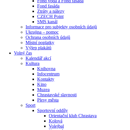
Fond voda a Fond fasáda
Fond fasáda
Ztráty a nálezy
CZECH Point
SMS kanál
Informace pro subjekty osobních údajů
Ukrajina – pomoc
Ochrana osobních údajů
Místní poplatky
Výlep plakátů
Volný čas
Kalendář akcí
Kultura
Knihovna
Infocentrum
Kontakty
Kino
Muzea
Chrastavské slavnosti
Plesy města
Sport
Sportovní oddíly
Orientační klub Chrastava
Kolová
Volejbal