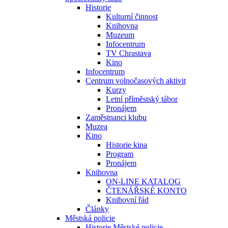
Historie
Kulturní činnost
Knihovna
Muzeum
Infocentrum
TV Chrastava
Kino
Infocentrum
Centrum volnočasových aktivit
Kurzy
Letní příměstský tábor
Pronájem
Zaměstnanci klubu
Muzea
Kino
Historie kina
Program
Pronájem
Knihovna
ON-LINE KATALOG
ČTENÁŘSKÉ KONTO
Knihovní řád
Články
Městská policie
Historie Městské policie