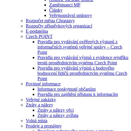
Zaměstnanci MP
Články
Veřejnoprávní smlouvy
Rozpočet města Chrastavy
Rozpočty příspěvkových organizací
E-podatelna
Czech POINT
Pravidla pro vydávání ověřených výstupů z
informačních systémů veřejné správy – Czech
Point
Pravidla pro vydávání výpisů z evidence rejstříku
trestů prostřednictvím systému Czech Point
Pravidla pro vydávání výpisů z bodového
hodnocení řidičů prostřednictvím systému Czech
Point
Povinné informace
Informace poskytnuté občanům
Pravidla pro zajištění přístupu k informacím
Veřejné zakázky
Ztráty a nálezy
Ztráty a nálezy věci
Ztráty a nálezy zvířata
Volná místa
Prodeje a pronájmy