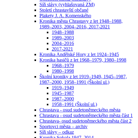
Síň slávy (vyhlašovaná ZM)
Století chrastavští občané
Plakety J. A. Komenského
Kronika města Chrastavy z let 1948–1988,
1989–2003, 2004–2016, 2017-2021
1948–1988
1989–2003
2004–2016
2017-2021
Kronika Andělské Hory z let 1924–1945
Kronika hasičů z let 1968–1979, 1980–1998
1968–1979
1980–1998
Školní kroniky z let 1919–1949, 1945–1987,
1987–2000, 1958–1991 (Školní ul.)
1919–1949
1945–1987
1987–2000
1958–1991 (Školní ul.)
Chrastava - osud sudetoněmeckého města
Chrastava - osud sudetoněmeckého města část 1
Chrastava- osud sudetoněmeckého města část 2
Sportovci města – archiv
Síň slávy – odkaz
Kronika Sokola 1947–2014