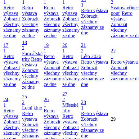
1
1
1
1
2
1
Retro
Retro
Retro
Retro
Svatovavřinec
Retro výstava
výstava
výstava
výstava
výstava
pouť
Retro
Zobrazit
Zobrazit
Zobrazit
Zobrazit
Zobrazit
výstava
všechny
všechny
všechny
všechny
všechny
Zobrazit
záznamy ze
záznamy
záznamy
záznamy
záznamy
všechny
dne
ze dne
ze dne
ze dne
ze dne
záznamy ze d
18
17
19
20
21
2
1
1
1
2
22
Farmářské
Retro
Retro
Retro
Léto 2026
1
trhy
Retro
výstava
výstava
výstava
Retro výstava
Retro výstava
výstava
Zobrazit
Zobrazit
Zobrazit
Zobrazit
Zobrazit
Zobrazit
všechny
všechny
všechny
všechny
všechny
všechny
záznamy
záznamy
záznamy
záznamy ze
záznamy ze d
záznamy
ze dne
ze dne
ze dne
dne
ze dne
27
25
24
26
2
2
28
1
1
Městské
Letní kino
1
Retro
Retro
trhy
Retro
Retro výstava
výstava
výstava
Retro
výstava
Zobrazit
29
Zobrazit
Zobrazit
výstava
Zobrazit
všechny
všechny
všechny
Zobrazit
všechny
záznamy ze
záznamy
záznamy
všechny
záznamy
dne
ze dne
ze dne
záznamy