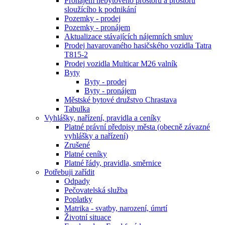
Pronájem nebytového prostoru a prostoru
sloužícího k podnikání
Pozemky - prodej
Pozemky - pronájem
Aktualizace stávajících nájemních smluv
Prodej havarovaného hasičského vozidla Tatra
T815-2
Prodej vozidla Multicar M26 valník
Byty
Byty - prodej
Byty - pronájem
Městské bytové družstvo Chrastava
Tabulka
Vyhlášky, nařízení, pravidla a ceníky
Platné právní předpisy města (obecně závazné
vyhlášky a nařízení)
Zrušené
Platné ceníky
Platné řády, pravidla, směrnice
Potřebuji zařídit
Odpady
Pečovatelská služba
Poplatky
Matrika - svatby, narození, úmrtí
Životní situace