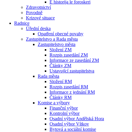
E historija le foroskeri
Zdravotnictví
Povodně
Krizové situace
Radnice
Úřední deska
Opatření obecné povahy
Zastupitelstvo a Rada města
Zastupitelstvo města
Složení ZM
Rozpis zasedání ZM
Informace ze zasedání ZM
Články ZM
Ustavující zastupitelstva
Rada města
Složení RM
Rozpis zasedání RM
Informace z jednání RM
Články RM
Komise a výbory
Finanční výbor
Kontrolní výbor
Osadní výbor Andělská Hora
Osadní výbor Vítkov
Bytová a sociální komise