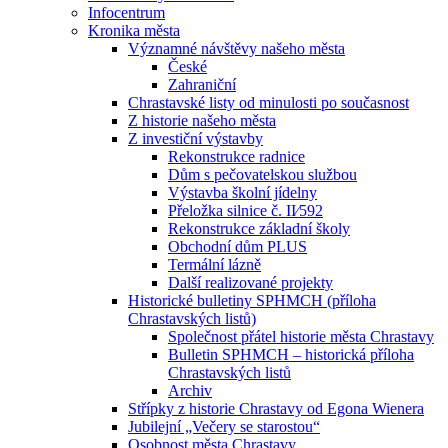
Infocentrum
Kronika města
Významné návštěvy našeho města
České
Zahraniční
Chrastavské listy od minulosti po současnost
Z historie našeho města
Z investiční výstavby
Rekonstrukce radnice
Dům s pečovatelskou službou
Výstavba školní jídelny
Přeložka silnice č. II⁄592
Rekonstrukce základní školy
Obchodní dům PLUS
Termální lázně
Další realizované projekty
Historické bulletiny SPHMCH (příloha
Chrastavských listů)
Společnost přátel historie města Chrastavy
Bulletin SPHMCH – historická příloha
Chrastavských listů
Archiv
Střípky z historie Chrastavy od Egona Wienera
Jubilejní „Večery se starostou“
Osobnost města Chrastavy