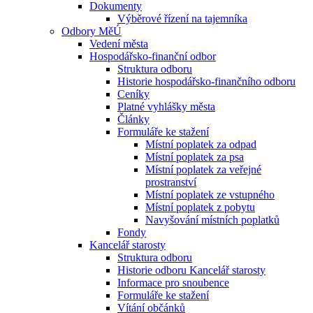
Dokumenty
Výběrové řízení na tajemníka
Odbory MěÚ
Vedení města
Hospodářsko-finanční odbor
Struktura odboru
Historie hospodářsko-finančního odboru
Ceníky
Platné vyhlášky města
Články
Formuláře ke stažení
Místní poplatek za odpad
Místní poplatek za psa
Místní poplatek za veřejné
prostranství
Místní poplatek ze vstupného
Místní poplatek z pobytu
Navyšování místních poplatků
Fondy
Kancelář starosty
Struktura odboru
Historie odboru Kancelář starosty
Informace pro snoubence
Formuláře ke stažení
Vítání občánků