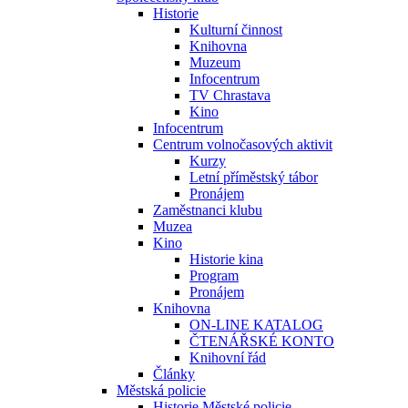
Historie
Kulturní činnost
Knihovna
Muzeum
Infocentrum
TV Chrastava
Kino
Infocentrum
Centrum volnočasových aktivit
Kurzy
Letní příměstský tábor
Pronájem
Zaměstnanci klubu
Muzea
Kino
Historie kina
Program
Pronájem
Knihovna
ON-LINE KATALOG
ČTENÁŘSKÉ KONTO
Knihovní řád
Články
Městská policie
Historie Městské policie