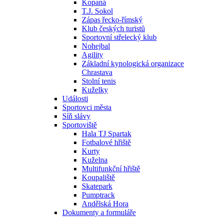
Kopaná
T.J. Sokol
Zápas řecko-římský
Klub českých turistů
Sportovní střelecký klub
Nohejbal
Agility
Základní kynologická organizace
Chrastava
Stolní tenis
Kuželky
Události
Sportovci města
Síň slávy
Sportoviště
Hala TJ Spartak
Fotbalové hřiště
Kurty
Kuželna
Multifunkční hřiště
Koupaliště
Skatepark
Pumptrack
Andělská Hora
Dokumenty a formuláře