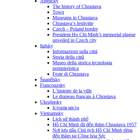
Anglicky
The history of Chrastava
Town
Museums in Chrastava
Chrastava‘s festivitie
Czech – Poland border
President Ho Chi Minh’s memorial plague
unveiled in Czech city
Italsky
Informazioni sulla città
Storia della città
Museo della storica tecnologia
pompieristica
Feste di Chrastava
Španělsky
Francouzsky
L´histoire de la ville
Le drapeau français à Chrastava
Ukrajinsky
Історія міста
Vietnamsky
Lịch sử thành phố
Hồ Chí Minh đã đến thăm Chrastava 1957
Nơi lưu dấu Chủ tịch Hồ Chí Minh từng
đến thăm tại Cộng hòa Séc