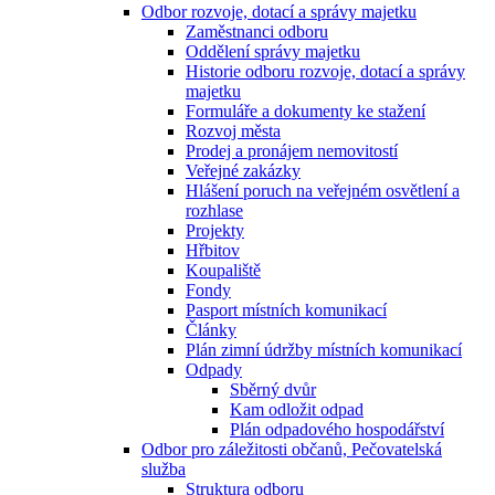
Odbor rozvoje, dotací a správy majetku
Zaměstnanci odboru
Oddělení správy majetku
Historie odboru rozvoje, dotací a správy
majetku
Formuláře a dokumenty ke stažení
Rozvoj města
Prodej a pronájem nemovitostí
Veřejné zakázky
Hlášení poruch na veřejném osvětlení a
rozhlase
Projekty
Hřbitov
Koupaliště
Fondy
Pasport místních komunikací
Články
Plán zimní údržby místních komunikací
Odpady
Sběrný dvůr
Kam odložit odpad
Plán odpadového hospodářství
Odbor pro záležitosti občanů, Pečovatelská
služba
Struktura odboru