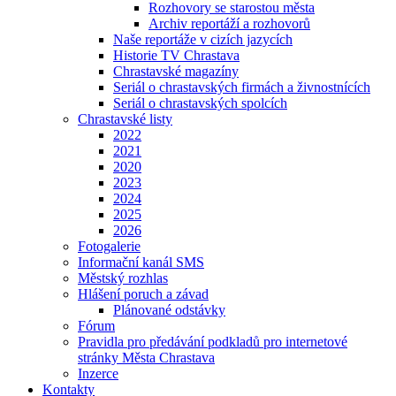
Rozhovory se starostou města
Archiv reportáží a rozhovorů
Naše reportáže v cizích jazycích
Historie TV Chrastava
Chrastavské magazíny
Seriál o chrastavských firmách a živnostnících
Seriál o chrastavských spolcích
Chrastavské listy
2022
2021
2020
2023
2024
2025
2026
Fotogalerie
Informační kanál SMS
Městský rozhlas
Hlášení poruch a závad
Plánované odstávky
Fórum
Pravidla pro předávání podkladů pro internetové
stránky Města Chrastava
Inzerce
Kontakty