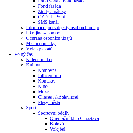
Fond voda a Fond fasáda
Fond fasáda
Ztráty a nálezy
CZECH Point
SMS kanál
Informace pro subjekty osobních údajů
Ukrajina – pomoc
Ochrana osobních údajů
Místní poplatky
Výlep plakátů
Volný čas
Kalendář akcí
Kultura
Knihovna
Infocentrum
Kontakty
Kino
Muzea
Chrastavské slavnosti
Plesy města
Sport
Sportovní oddíly
Orientační klub Chrastava
Kolová
Volejbal