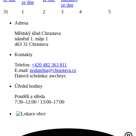
ze dne
ze dne
31
1
2
3
4
5
Adresa
Městský úřad Chrastava
náměstí 1. máje 1
463 31 Chrastava
Kontakty
Telefon:
+420 482 363 811
E-mail:
podatelna@chrastava.cz
Datová schránka: awcbeyc
Úřední hodiny
Pondělí a středa
7:30–12:00 / 13:00–17:00