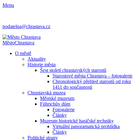
Menu
podatelna@chrastava.cz
Město
Chrastava
O městě
Aktuality
Historie města
Šest století chrastavských starostů
Starostové města Chrastava – fotogalerie
Chronologický přehled starostů od roku
1411 do současnosti
Chrastavská muzea
Městské muzeum
Führichův dům
Fotogalerie
Články
Muzeum historické hasičské techniky
Virtuální panoramatická prohlídka
Články
Politické strany