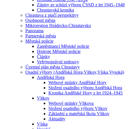
Zápisy ze schůzí výboru ČSSD z let 1945–1948
Chrastavská kronika
Chrastava z ptačí perspektivy
Osobnosti města
Mikroregion Hrádecko-Chrastavsko
Panorama
Partnerská města
Městská policie
Zaměstnanci Městské policie
Histroie Městské policie
Články
Veřejnoprávní smlouvy
Územní plán města Chrastavy
Osadní výbory (Andělská Hora,Vítkov,Víska,Vysoká)
Andělská Hora
Webové stránky Andělské Hory
Složení osadního výboru Andělská Hora
Kronika Andělské Hory z let 1924–1945
Vítkov
Webové stránky Vítkova
Složení osadního výboru Vítkov
Základní a mateřská škola Vítkov
Aktuality
Víska