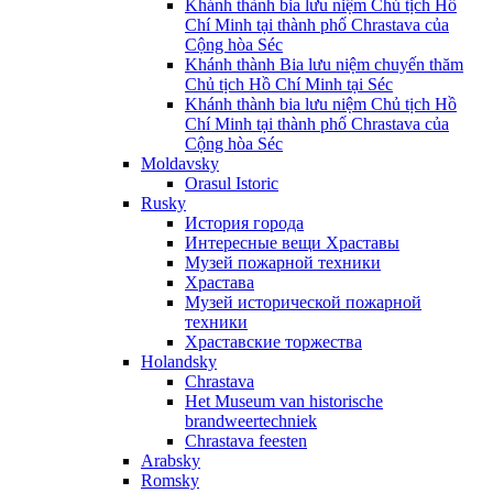
Khánh thành bia lưu niệm Chủ tịch Hồ
Chí Minh tại thành phố Chrastava của
Cộng hòa Séc
Khánh thành Bia lưu niệm chuyến thăm
Chủ tịch Hồ Chí Minh tại Séc
Khánh thành bia lưu niệm Chủ tịch Hồ
Chí Minh tại thành phố Chrastava của
Cộng hòa Séc
Moldavsky
Orasul Istoric
Rusky
История города
Интересные вещи Храставы
Музей пожарной техники
Храстава
Музей исторической пожарной
техники
Храставские торжества
Holandsky
Chrastava
Het Museum van historische
brandweertechniek
Chrastava feesten
Arabsky
Romsky