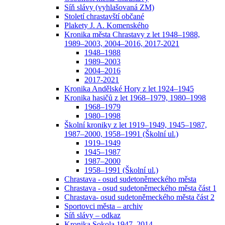
Síň slávy (vyhlašovaná ZM)
Století chrastavští občané
Plakety J. A. Komenského
Kronika města Chrastavy z let 1948–1988,
1989–2003, 2004–2016, 2017-2021
1948–1988
1989–2003
2004–2016
2017-2021
Kronika Andělské Hory z let 1924–1945
Kronika hasičů z let 1968–1979, 1980–1998
1968–1979
1980–1998
Školní kroniky z let 1919–1949, 1945–1987,
1987–2000, 1958–1991 (Školní ul.)
1919–1949
1945–1987
1987–2000
1958–1991 (Školní ul.)
Chrastava - osud sudetoněmeckého města
Chrastava - osud sudetoněmeckého města část 1
Chrastava- osud sudetoněmeckého města část 2
Sportovci města – archiv
Síň slávy – odkaz
Kronika Sokola 1947–2014