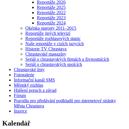
Reportáže 2026
Reportáže 2025
Reportáže 2022
Reportáže 2023
Reportáže 2024
Okénka starosty 2011–2015
Reportáže jiných televizí
Reportáže rozhlasových stanic
Naše reportáže v cizích jazycích
Historie TV Chrastava
Chrastavské magazíny
Seriál o chrastavských firmách a živnostnících
Seriál o chrastavských spolcích
Chrastavské listy
Fotogalerie
Informační kanál SMS
Městský rozhlas
Hlášení poruch a závad
Fórum
Pravidla pro předávání podkladů pro internetové stránky
Města Chrastava
Inzerce
Kalendář