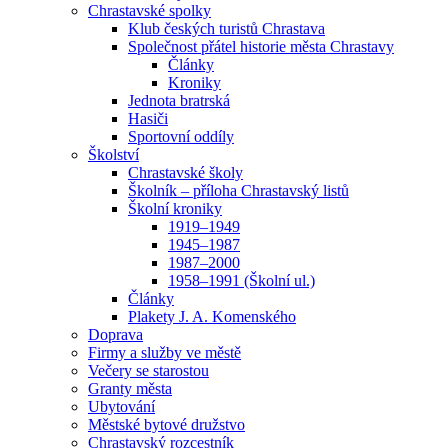
Chrastavské spolky
Klub českých turistů Chrastava
Společnost přátel historie města Chrastavy
Články
Kroniky
Jednota bratrská
Hasiči
Sportovní oddíly
Školství
Chrastavské školy
Školník – příloha Chrastavský listů
Školní kroniky
1919–1949
1945–1987
1987–2000
1958–1991 (Školní ul.)
Články
Plakety J. A. Komenského
Doprava
Firmy a služby ve městě
Večery se starostou
Granty města
Ubytování
Městské bytové družstvo
Chrastavský rozcestník