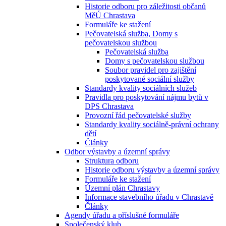
Historie odboru pro záležitosti občanů
MěÚ Chrastava
Formuláře ke stažení
Pečovatelská služba, Domy s
pečovatelskou službou
Pečovatelská služba
Domy s pečovatelskou službou
Soubor pravidel pro zajištění
poskytované sociální služby
Standardy kvality sociálních služeb
Pravidla pro poskytování nájmu bytů v
DPS Chrastava
Provozní řád pečovatelské služby
Standardy kvality sociálně-právní ochrany
dětí
Články
Odbor výstavby a územní správy
Struktura odboru
Historie odboru výstavby a územní správy
Formuláře ke stažení
Územní plán Chrastavy
Informace stavebního úřadu v Chrastavě
Články
Agendy úřadu a příslušné formuláře
Společenský klub