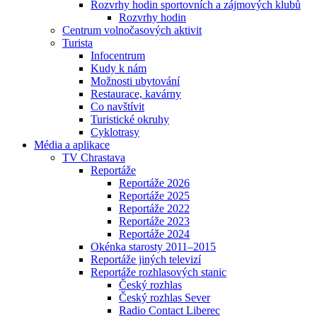
Rozvrhy hodin sportovních a zájmových klubů
Rozvrhy hodin
Centrum volnočasových aktivit
Turista
Infocentrum
Kudy k nám
Možnosti ubytování
Restaurace, kavárny
Co navštívit
Turistické okruhy
Cyklotrasy
Média a aplikace
TV Chrastava
Reportáže
Reportáže 2026
Reportáže 2025
Reportáže 2022
Reportáže 2023
Reportáže 2024
Okénka starosty 2011–2015
Reportáže jiných televizí
Reportáže rozhlasových stanic
Český rozhlas
Český rozhlas Sever
Radio Contact Liberec