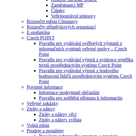
Zaměstnanci MP
Články
Veřejnoprávní smlouvy
Rozpočet města Chrastavy
Rozpočty příspěvkových organizací
E-podatelna
Czech POINT
Pravidla pro vydávání ověřených výstupů z
informačních systémů veřejné správy – Czech
Point
Pravidla pro vydávání výpisů z evidence rejstříku
trestů prostřednictvím systému Czech Point
Pravidla pro vydávání výpisů z bodového
hodnocení řidičů prostřednictvím systému Czech
Point
Povinné informace
Informace poskytnuté občanům
Pravidla pro zajištění přístupu k informacím
Veřejné zakázky
Ztráty a nálezy
Ztráty a nálezy věci
Ztráty a nálezy zvířata
Volná místa
Prodeje a pronájmy