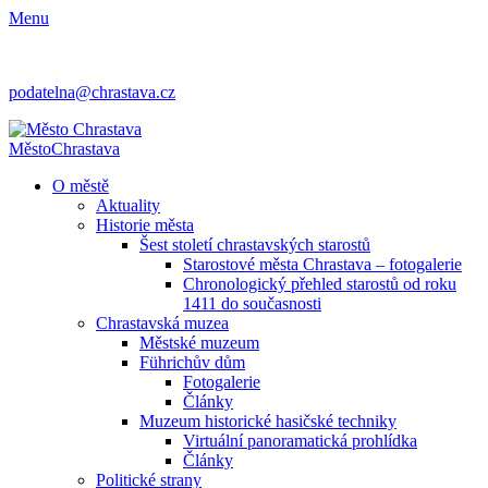
Menu
podatelna@chrastava.cz
Město
Chrastava
O městě
Aktuality
Historie města
Šest století chrastavských starostů
Starostové města Chrastava – fotogalerie
Chronologický přehled starostů od roku
1411 do současnosti
Chrastavská muzea
Městské muzeum
Führichův dům
Fotogalerie
Články
Muzeum historické hasičské techniky
Virtuální panoramatická prohlídka
Články
Politické strany