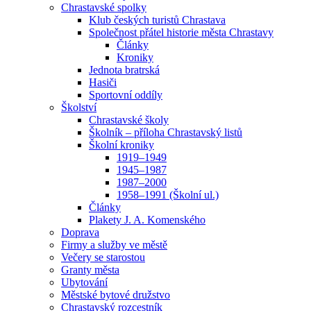
Chrastavské spolky
Klub českých turistů Chrastava
Společnost přátel historie města Chrastavy
Články
Kroniky
Jednota bratrská
Hasiči
Sportovní oddíly
Školství
Chrastavské školy
Školník – příloha Chrastavský listů
Školní kroniky
1919–1949
1945–1987
1987–2000
1958–1991 (Školní ul.)
Články
Plakety J. A. Komenského
Doprava
Firmy a služby ve městě
Večery se starostou
Granty města
Ubytování
Městské bytové družstvo
Chrastavský rozcestník