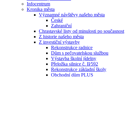
Infocentrum
Kronika města
Významné návštěvy našeho města
České
Zahraniční
Chrastavské listy od minulosti po současnost
Z historie našeho města
Z investiční výstavby
Rekonstrukce radnice
Dům s pečovatelskou službou
Výstavba školní jídelny
Přeložka silnice č. II⁄592
Rekonstrukce základní školy
Obchodní dům PLUS
Termální lázně
Další realizované projekty
Historické bulletiny SPHMCH (příloha
Chrastavských listů)
Společnost přátel historie města Chrastavy
Bulletin SPHMCH – historická příloha
Chrastavských listů
Archiv
Střípky z historie Chrastavy od Egona Wienera
Jubilejní „Večery se starostou“
Osobnost města Chrastavy