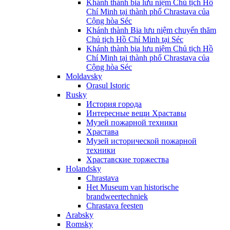
Khánh thành bia lưu niệm Chủ tịch Hồ
Chí Minh tại thành phố Chrastava của
Cộng hòa Séc
Khánh thành Bia lưu niệm chuyến thăm
Chủ tịch Hồ Chí Minh tại Séc
Khánh thành bia lưu niệm Chủ tịch Hồ
Chí Minh tại thành phố Chrastava của
Cộng hòa Séc
Moldavsky
Orasul Istoric
Rusky
История города
Интересные вещи Храставы
Музей пожарной техники
Храстава
Музей исторической пожарной
техники
Храставские торжества
Holandsky
Chrastava
Het Museum van historische
brandweertechniek
Chrastava feesten
Arabsky
Romsky