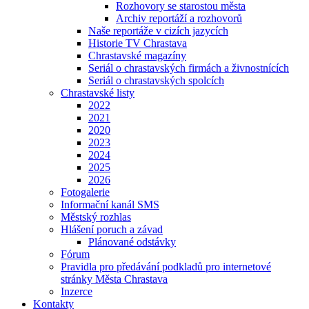
Rozhovory se starostou města
Archiv reportáží a rozhovorů
Naše reportáže v cizích jazycích
Historie TV Chrastava
Chrastavské magazíny
Seriál o chrastavských firmách a živnostnících
Seriál o chrastavských spolcích
Chrastavské listy
2022
2021
2020
2023
2024
2025
2026
Fotogalerie
Informační kanál SMS
Městský rozhlas
Hlášení poruch a závad
Plánované odstávky
Fórum
Pravidla pro předávání podkladů pro internetové
stránky Města Chrastava
Inzerce
Kontakty