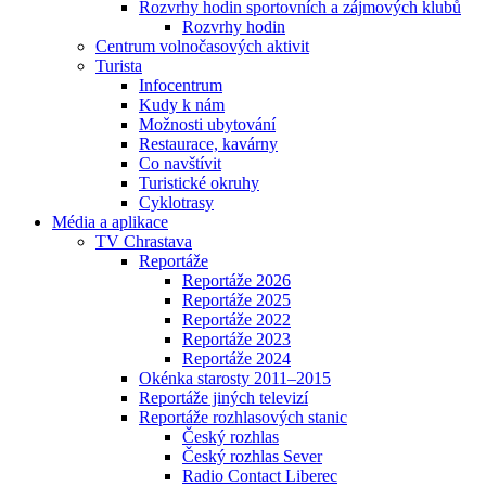
Rozvrhy hodin sportovních a zájmových klubů
Rozvrhy hodin
Centrum volnočasových aktivit
Turista
Infocentrum
Kudy k nám
Možnosti ubytování
Restaurace, kavárny
Co navštívit
Turistické okruhy
Cyklotrasy
Média a aplikace
TV Chrastava
Reportáže
Reportáže 2026
Reportáže 2025
Reportáže 2022
Reportáže 2023
Reportáže 2024
Okénka starosty 2011–2015
Reportáže jiných televizí
Reportáže rozhlasových stanic
Český rozhlas
Český rozhlas Sever
Radio Contact Liberec