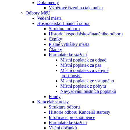
Dokumenty
Výběrové řízení na tajemníka
Odbory MěÚ
Vedení města
Hospodářsko-finanční odbor
Struktura odboru
Historie hospodářsko-finančního odboru
Ceníky
Platné vyhlášky města
Články
Formuláře ke stažení
Místní poplatek za odpad
Místní poplatek za psa
Místní poplatek za veřejné
prostranství
Místní poplatek ze vstupného
Místní poplatek z pobytu
Navyšování místních poplatků
Fondy
Kancelář starosty
Struktura odboru
Historie odboru Kancelář starosty
Informace pro snoubence
Formuláře ke stažení
Vítání občánků