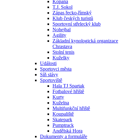
Kopaná
T.J. Sokol
Zápas řecko-římský
Klub českých turistů
Sportovní střelecký klub
Nohejbal
Agility
Základní kynologická organizace
Chrastava
Stolní tenis
Kuželky
Události
Sportovci města
Síň slávy
Sportoviště
Hala TJ Spartak
Fotbalové hřiště
Kurty
Kuželna
Multifunkční hřiště
Koupaliště
Skatepark
Pumptrack
Andělská Hora
Dokumenty a formuláře