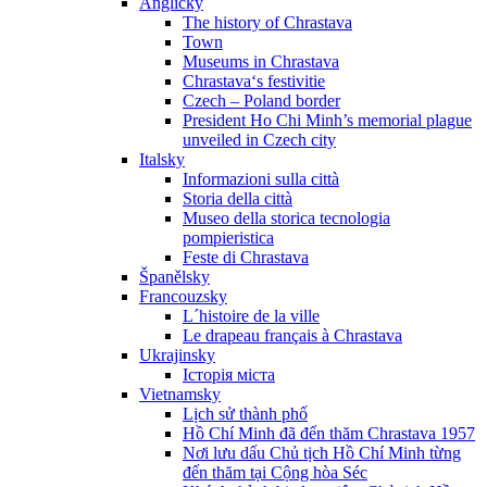
Anglicky
The history of Chrastava
Town
Museums in Chrastava
Chrastava‘s festivitie
Czech – Poland border
President Ho Chi Minh’s memorial plague
unveiled in Czech city
Italsky
Informazioni sulla città
Storia della città
Museo della storica tecnologia
pompieristica
Feste di Chrastava
Španělsky
Francouzsky
L´histoire de la ville
Le drapeau français à Chrastava
Ukrajinsky
Історія міста
Vietnamsky
Lịch sử thành phố
Hồ Chí Minh đã đến thăm Chrastava 1957
Nơi lưu dấu Chủ tịch Hồ Chí Minh từng
đến thăm tại Cộng hòa Séc