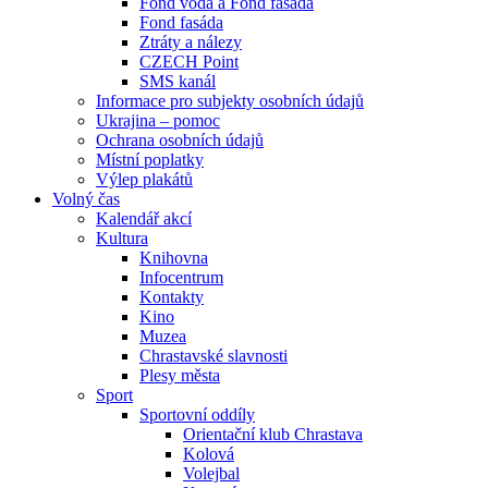
Fond voda a Fond fasáda
Fond fasáda
Ztráty a nálezy
CZECH Point
SMS kanál
Informace pro subjekty osobních údajů
Ukrajina – pomoc
Ochrana osobních údajů
Místní poplatky
Výlep plakátů
Volný čas
Kalendář akcí
Kultura
Knihovna
Infocentrum
Kontakty
Kino
Muzea
Chrastavské slavnosti
Plesy města
Sport
Sportovní oddíly
Orientační klub Chrastava
Kolová
Volejbal