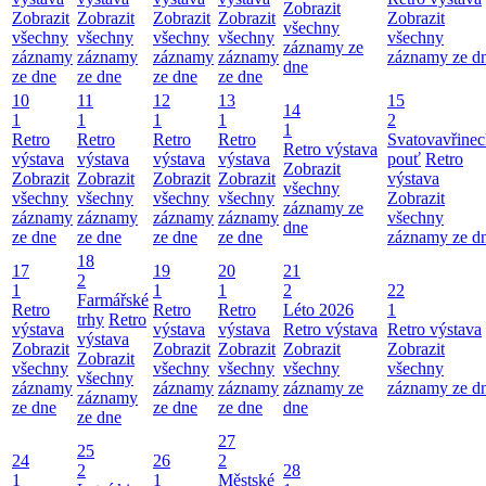
Zobrazit
Zobrazit
Zobrazit
Zobrazit
Zobrazit
Zobrazit
všechny
všechny
všechny
všechny
všechny
všechny
záznamy ze
záznamy
záznamy
záznamy
záznamy
záznamy ze d
dne
ze dne
ze dne
ze dne
ze dne
10
11
12
13
15
14
1
1
1
1
2
1
Retro
Retro
Retro
Retro
Svatovavřinec
Retro výstava
výstava
výstava
výstava
výstava
pouť
Retro
Zobrazit
Zobrazit
Zobrazit
Zobrazit
Zobrazit
výstava
všechny
všechny
všechny
všechny
všechny
Zobrazit
záznamy ze
záznamy
záznamy
záznamy
záznamy
všechny
dne
ze dne
ze dne
ze dne
ze dne
záznamy ze d
18
17
19
20
21
2
1
1
1
2
22
Farmářské
Retro
Retro
Retro
Léto 2026
1
trhy
Retro
výstava
výstava
výstava
Retro výstava
Retro výstava
výstava
Zobrazit
Zobrazit
Zobrazit
Zobrazit
Zobrazit
Zobrazit
všechny
všechny
všechny
všechny
všechny
všechny
záznamy
záznamy
záznamy
záznamy ze
záznamy ze d
záznamy
ze dne
ze dne
ze dne
dne
ze dne
27
25
24
26
2
2
28
1
1
Městské