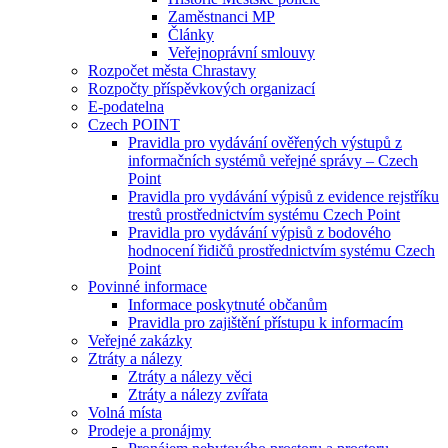
Zaměstnanci MP
Články
Veřejnoprávní smlouvy
Rozpočet města Chrastavy
Rozpočty příspěvkových organizací
E-podatelna
Czech POINT
Pravidla pro vydávání ověřených výstupů z
informačních systémů veřejné správy – Czech
Point
Pravidla pro vydávání výpisů z evidence rejstříku
trestů prostřednictvím systému Czech Point
Pravidla pro vydávání výpisů z bodového
hodnocení řidičů prostřednictvím systému Czech
Point
Povinné informace
Informace poskytnuté občanům
Pravidla pro zajištění přístupu k informacím
Veřejné zakázky
Ztráty a nálezy
Ztráty a nálezy věci
Ztráty a nálezy zvířata
Volná místa
Prodeje a pronájmy