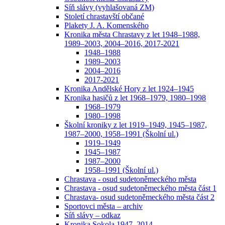
Síň slávy (vyhlašovaná ZM)
Století chrastavští občané
Plakety J. A. Komenského
Kronika města Chrastavy z let 1948–1988,
1989–2003, 2004–2016, 2017-2021
1948–1988
1989–2003
2004–2016
2017-2021
Kronika Andělské Hory z let 1924–1945
Kronika hasičů z let 1968–1979, 1980–1998
1968–1979
1980–1998
Školní kroniky z let 1919–1949, 1945–1987,
1987–2000, 1958–1991 (Školní ul.)
1919–1949
1945–1987
1987–2000
1958–1991 (Školní ul.)
Chrastava - osud sudetoněmeckého města
Chrastava - osud sudetoněmeckého města část 1
Chrastava- osud sudetoněmeckého města část 2
Sportovci města – archiv
Síň slávy – odkaz
Kronika Sokola 1947–2014