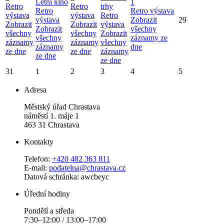
Letní kino
1
Retro
Retro
trhy
Retro
Retro výstava
výstava
výstava
Retro
výstava
Zobrazit
29
Zobrazit
Zobrazit
výstava
Zobrazit
všechny
všechny
všechny
Zobrazit
všechny
záznamy ze
záznamy
záznamy
všechny
záznamy
dne
ze dne
ze dne
záznamy
ze dne
ze dne
31
1
2
3
4
5
Adresa
Městský úřad Chrastava
náměstí 1. máje 1
463 31 Chrastava
Kontakty
Telefon:
+420 482 363 811
E-mail:
podatelna@chrastava.cz
Datová schránka: awcbeyc
Úřední hodiny
Pondělí a středa
7:30–12:00 / 13:00–17:00