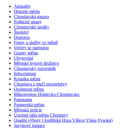
Aktuality
Historie města
Chrastavská muzea
Politické strany
Chrastavské spolky
Školství
Doprava
Firmy a služby ve městě
Večery se starostou
Granty města
Ubytování
Městské bytové družstvo
Chrastavský rozcestník
Infocentrum
Kronika města
Chrastava z ptačí perspektivy
Osobnosti města
Mikroregion Hrádecko-Chrastavsko
Panorama
Partnerská města
Městská policie
Územní plán města Chrastavy
Osadní výbory (Andělská Hora,Vítkov,Víska,Vysoká)
Jazykové mutace