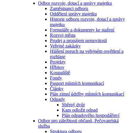
Odbor rozvoje, dotací a správy majetku
Zaměstnanci odboru
Oddělení správy majetku
Historie odboru rozvoje, dotací a správy
majetku
Formuláře a dokumenty ke stažení
Rozvoj města
Prodej a pronájem nemovitostí
Veřejné zakázky
Hlášení poruch na veřejném osvětlení a
rozhlase
Projekty
Hřbitov
Koupaliště
Fondy
Pasport místních komunikací
Články
Plán zimní údržby místních komunikací
Odpady
Sběrný dvůr
Kam odložit odpad
Plán odpadového hospodářství
Odbor pro záležitosti občanů, Pečovatelská
služba
Struktura odboru