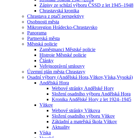
Zápisy ze schůzí výboru ČSSD z let 1945–1948
Chrastavská kronika
Chrastava z ptačí perspektivy
Osobnosti města
Mikroregion Hrádecko-Chrastavsko
Panorama
Partnerská města
Městská policie
Zaměstnanci Městské policie
Histroie Městské policie
Články
Veřejnoprávní smlouvy
Územní plán města Chrastavy
Osadní výbory (Andělská Hora,Vítkov,Víska,Vysoká)
Andělská Hora
Webové stránky Andělské Hory
Složení osadního výboru Andělská Hora
Kronika Andělské Hory z let 1924–1945
Vítkov
Webové stránky Vítkova
Složení osadního výboru Vítkov
Základní a mateřská škola Vítkov
Aktuality
Víska