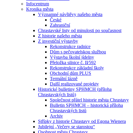
Infocentrum
Kronika města
Významné návštěvy našeho města
České
Zahraniční
Chrastavské listy od minulosti po současnost
Z historie našeho města
Z investiční výstavby
Rekonstrukce radnice
Dům s pečovatelskou službou
Výstavba školní jídelny
Přeložka silnice č. II⁄592
Rekonstrukce základní školy
Obchodní dům PLUS
Termální lázně
Další realizované projekty
Historické bulletiny SPHMCH (příloha
Chrastavských listů)
Společnost přátel historie města Chrastavy
Bulletin SPHMCH – historická příloha
Chrastavských listů
Archiv
Střípky z historie Chrastavy od Egona Wienera
Jubilejní „Večery se starostou“
Osobnost města Chrastavy