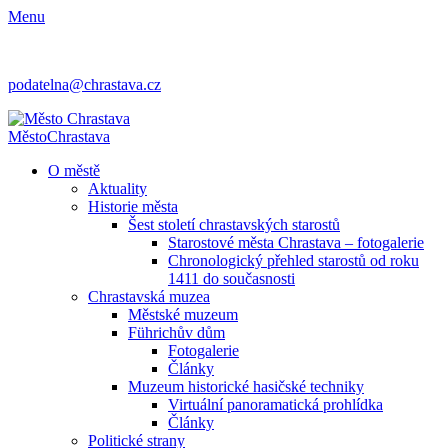
Menu
podatelna@chrastava.cz
Město
Chrastava
O městě
Aktuality
Historie města
Šest století chrastavských starostů
Starostové města Chrastava – fotogalerie
Chronologický přehled starostů od roku
1411 do současnosti
Chrastavská muzea
Městské muzeum
Führichův dům
Fotogalerie
Články
Muzeum historické hasičské techniky
Virtuální panoramatická prohlídka
Články
Politické strany