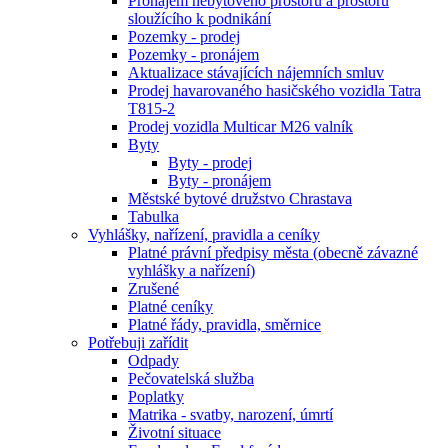
Pronájem nebytového prostoru a prostoru
sloužícího k podnikání
Pozemky - prodej
Pozemky - pronájem
Aktualizace stávajících nájemních smluv
Prodej havarovaného hasičského vozidla Tatra
T815-2
Prodej vozidla Multicar M26 valník
Byty
Byty - prodej
Byty - pronájem
Městské bytové družstvo Chrastava
Tabulka
Vyhlášky, nařízení, pravidla a ceníky
Platné právní předpisy města (obecně závazné
vyhlášky a nařízení)
Zrušené
Platné ceníky
Platné řády, pravidla, směrnice
Potřebuji zařídit
Odpady
Pečovatelská služba
Poplatky
Matrika - svatby, narození, úmrtí
Životní situace