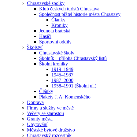
Chrastavské spolky
Klub českých turistů Chrastava
Společnost přátel historie města Chrastavy
Články
Kroniky
Jednota bratrská
Hasiči
Sportovní oddíly
Školství
Chrastavské školy
Školník – příloha Chrastavský listů
Školní kroniky
1919–1949
1945–1987
1987–2000
1958–1991 (Školní ul.)
Články
Plakety J. A. Komenského
Doprava
Firmy a služby ve městě
Večery se starostou
Granty města
Ubytování
Městské bytové družstvo
Chrastavský rozcestník