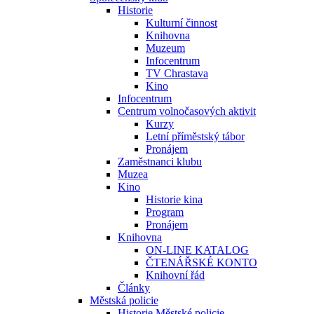
Historie
Kulturní činnost
Knihovna
Muzeum
Infocentrum
TV Chrastava
Kino
Infocentrum
Centrum volnočasových aktivit
Kurzy
Letní příměstský tábor
Pronájem
Zaměstnanci klubu
Muzea
Kino
Historie kina
Program
Pronájem
Knihovna
ON-LINE KATALOG
ČTENÁŘSKÉ KONTO
Knihovní řád
Články
Městská policie
Historie Městské policie