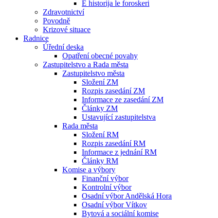
E historija le foroskeri
Zdravotnictví
Povodně
Krizové situace
Radnice
Úřední deska
Opatření obecné povahy
Zastupitelstvo a Rada města
Zastupitelstvo města
Složení ZM
Rozpis zasedání ZM
Informace ze zasedání ZM
Články ZM
Ustavující zastupitelstva
Rada města
Složení RM
Rozpis zasedání RM
Informace z jednání RM
Články RM
Komise a výbory
Finanční výbor
Kontrolní výbor
Osadní výbor Andělská Hora
Osadní výbor Vítkov
Bytová a sociální komise