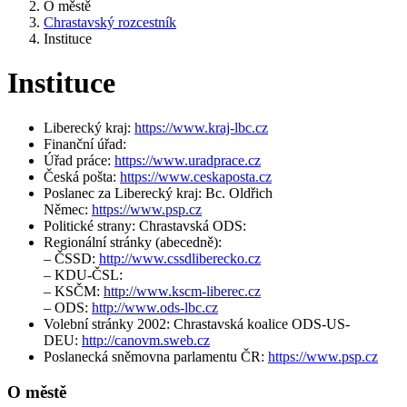
O městě
Chrastavský rozcestník
Instituce
Instituce
Liberecký kraj:
https://www.kraj-lbc.cz
Finanční úřad:
Úřad práce:
https://www.uradprace.cz
Česká pošta:
https://www.ceskaposta.cz
Poslanec za Liberecký kraj: Bc. Oldřich
Němec:
https://www.psp.cz
Politické strany: Chrastavská ODS:
Regionální stránky (abecedně):
– ČSSD:
http://www.cssdliberecko.cz
– KDU-ČSL:
– KSČM:
http://www.kscm-liberec.cz
– ODS:
http://www.ods-lbc.cz
Volební stránky 2002: Chrastavská koalice ODS-US-
DEU:
http://canovm.sweb.cz
Poslanecká sněmovna parlamentu ČR:
https://www.psp.cz
O městě