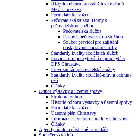
Historie odboru pro záležitosti občanů
MěÚ Chrastava
Formuláře ke stažení
Pečovatelská služba, Domy s
pečovatelskou službou
Pečovatelská služba
Domy s pečovatelskou službou
Soubor pravidel pro zajištění
poskytované sociální služby
Standardy kvality sociálních služeb
Pravidla pro poskytování nájmu bytů v
DPS Chrastava
Provozní řád pečovatelské služby
Standardy kvality sociálně-právní ochrany
dětí
Články
Odbor výstavby a územní správy
Struktura odboru
Historie odboru výstavby a územní správy
Formuláře ke stažení
Územní plán Chrastavy
Informace stavebního úřadu v Chrastavě
Články
Agendy úřadu a příslušné formuláře
Společenský klub