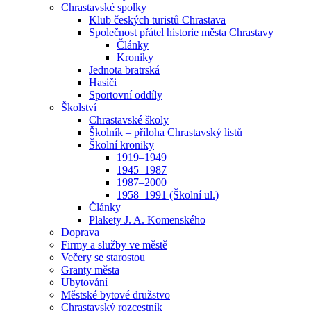
Chrastavské spolky
Klub českých turistů Chrastava
Společnost přátel historie města Chrastavy
Články
Kroniky
Jednota bratrská
Hasiči
Sportovní oddíly
Školství
Chrastavské školy
Školník – příloha Chrastavský listů
Školní kroniky
1919–1949
1945–1987
1987–2000
1958–1991 (Školní ul.)
Články
Plakety J. A. Komenského
Doprava
Firmy a služby ve městě
Večery se starostou
Granty města
Ubytování
Městské bytové družstvo
Chrastavský rozcestník