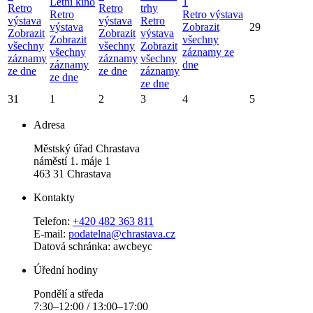
Letní kino
1
Retro
Retro
trhy
Retro
Retro výstava
výstava
výstava
Retro
výstava
Zobrazit
29
Zobrazit
Zobrazit
výstava
Zobrazit
všechny
všechny
všechny
Zobrazit
všechny
záznamy ze
záznamy
záznamy
všechny
záznamy
dne
ze dne
ze dne
záznamy
ze dne
ze dne
31
1
2
3
4
5
Adresa
Městský úřad Chrastava
náměstí 1. máje 1
463 31 Chrastava
Kontakty
Telefon:
+420 482 363 811
E-mail:
podatelna@chrastava.cz
Datová schránka: awcbeyc
Úřední hodiny
Pondělí a středa
7:30–12:00 / 13:00–17:00