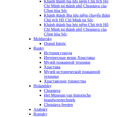
Khánh thành bia lưu niệm Chủ tịch Hồ
Chí Minh tại thành phố Chrastava của
Cộng hòa Séc
Khánh thành Bia lưu niệm chuyến thăm
Chủ tịch Hồ Chí Minh tại Séc
Khánh thành bia lưu niệm Chủ tịch Hồ
Chí Minh tại thành phố Chrastava của
Cộng hòa Séc
Moldavsky
Orasul Istoric
Rusky
История города
Интересные вещи Храставы
Музей пожарной техники
Храстава
Музей исторической пожарной
техники
Храставские торжества
Holandsky
Chrastava
Het Museum van historische
brandweertechniek
Chrastava feesten
Arabsky
Romsky