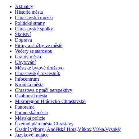
Aktuality
Historie města
Chrastavská muzea
Politické strany
Chrastavské spolky
Školství
Doprava
Firmy a služby ve městě
Večery se starostou
Granty města
Ubytování
Městské bytové družstvo
Chrastavský rozcestník
Infocentrum
Kronika města
Chrastava z ptačí perspektivy
Osobnosti města
Mikroregion Hrádecko-Chrastavsko
Panorama
Partnerská města
Městská policie
Územní plán města Chrastavy
Osadní výbory (Andělská Hora,Vítkov,Víska,Vysoká)
Jazykové mutace