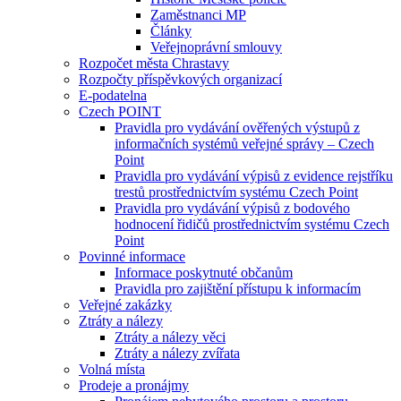
Zaměstnanci MP
Články
Veřejnoprávní smlouvy
Rozpočet města Chrastavy
Rozpočty příspěvkových organizací
E-podatelna
Czech POINT
Pravidla pro vydávání ověřených výstupů z
informačních systémů veřejné správy – Czech
Point
Pravidla pro vydávání výpisů z evidence rejstříku
trestů prostřednictvím systému Czech Point
Pravidla pro vydávání výpisů z bodového
hodnocení řidičů prostřednictvím systému Czech
Point
Povinné informace
Informace poskytnuté občanům
Pravidla pro zajištění přístupu k informacím
Veřejné zakázky
Ztráty a nálezy
Ztráty a nálezy věci
Ztráty a nálezy zvířata
Volná místa
Prodeje a pronájmy