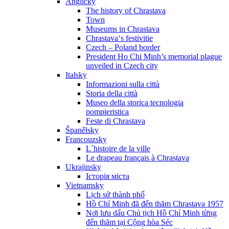
Anglicky
The history of Chrastava
Town
Museums in Chrastava
Chrastava‘s festivitie
Czech – Poland border
President Ho Chi Minh’s memorial plague
unveiled in Czech city
Italsky
Informazioni sulla città
Storia della città
Museo della storica tecnologia
pompieristica
Feste di Chrastava
Španělsky
Francouzsky
L´histoire de la ville
Le drapeau français à Chrastava
Ukrajinsky
Історія міста
Vietnamsky
Lịch sử thành phố
Hồ Chí Minh đã đến thăm Chrastava 1957
Nơi lưu dấu Chủ tịch Hồ Chí Minh từng
đến thăm tại Cộng hòa Séc