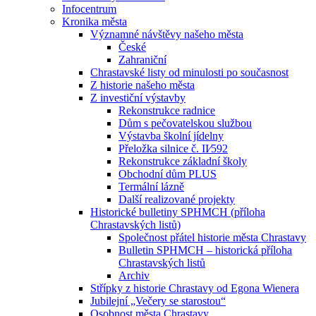
Infocentrum
Kronika města
Významné návštěvy našeho města
České
Zahraniční
Chrastavské listy od minulosti po současnost
Z historie našeho města
Z investiční výstavby
Rekonstrukce radnice
Dům s pečovatelskou službou
Výstavba školní jídelny
Přeložka silnice č. II⁄592
Rekonstrukce základní školy
Obchodní dům PLUS
Termální lázně
Další realizované projekty
Historické bulletiny SPHMCH (příloha
Chrastavských listů)
Společnost přátel historie města Chrastavy
Bulletin SPHMCH – historická příloha
Chrastavských listů
Archiv
Střípky z historie Chrastavy od Egona Wienera
Jubilejní „Večery se starostou“
Osobnost města Chrastavy