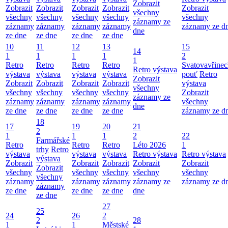
Zobrazit
Zobrazit
Zobrazit
Zobrazit
Zobrazit
Zobrazit
všechny
všechny
všechny
všechny
všechny
všechny
záznamy ze
záznamy
záznamy
záznamy
záznamy
záznamy ze d
dne
ze dne
ze dne
ze dne
ze dne
10
11
12
13
15
14
1
1
1
1
2
1
Retro
Retro
Retro
Retro
Svatovavřinec
Retro výstava
výstava
výstava
výstava
výstava
pouť
Retro
Zobrazit
Zobrazit
Zobrazit
Zobrazit
Zobrazit
výstava
všechny
všechny
všechny
všechny
všechny
Zobrazit
záznamy ze
záznamy
záznamy
záznamy
záznamy
všechny
dne
ze dne
ze dne
ze dne
ze dne
záznamy ze d
18
17
19
20
21
2
1
1
1
2
22
Farmářské
Retro
Retro
Retro
Léto 2026
1
trhy
Retro
výstava
výstava
výstava
Retro výstava
Retro výstava
výstava
Zobrazit
Zobrazit
Zobrazit
Zobrazit
Zobrazit
Zobrazit
všechny
všechny
všechny
všechny
všechny
všechny
záznamy
záznamy
záznamy
záznamy ze
záznamy ze d
záznamy
ze dne
ze dne
ze dne
dne
ze dne
27
25
24
26
2
2
28
1
1
Městské