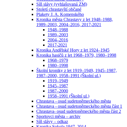
Síň slávy (vyhlašovaná ZM)
Století chrastavští občané
Plakety J. A. Komenského
Kronika města Chrastavy z let 1948–1988,
1989–2003, 2004–2016, 2017-2021
1948–1988
1989–2003
2004–2016
2017-2021
Kronika Andělské Hory z let 1924–1945
Kronika hasičů z let 1968–1979, 1980–1998
1968–1979
1980–1998
Školní kroniky z let 1919–1949, 1945–1987,
1987–2000, 1958–1991 (Školní ul.)
1919–1949
1945–1987
1987–2000
1958–1991 (Školní ul.)
Chrastava - osud sudetoněmeckého města
Chrastava - osud sudetoněmeckého města část 1
Chrastava- osud sudetoněmeckého města část 2
Sportovci města – archiv
Síň slávy – odkaz
Kronika Sokola 1947–2014