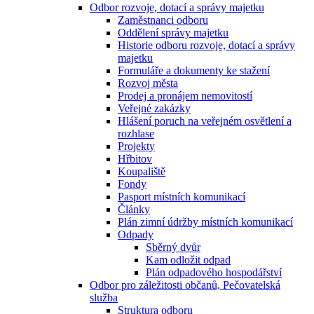
Odbor rozvoje, dotací a správy majetku
Zaměstnanci odboru
Oddělení správy majetku
Historie odboru rozvoje, dotací a správy
majetku
Formuláře a dokumenty ke stažení
Rozvoj města
Prodej a pronájem nemovitostí
Veřejné zakázky
Hlášení poruch na veřejném osvětlení a
rozhlase
Projekty
Hřbitov
Koupaliště
Fondy
Pasport místních komunikací
Články
Plán zimní údržby místních komunikací
Odpady
Sběrný dvůr
Kam odložit odpad
Plán odpadového hospodářství
Odbor pro záležitosti občanů, Pečovatelská
služba
Struktura odboru