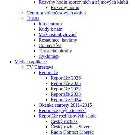
Rozvrhy hodin sportovních a zájmových klubů
Rozvrhy hodin
Centrum volnočasových aktivit
Turista
Infocentrum
Kudy k nám
Možnosti ubytování
Restaurace, kavárny
Co navštívit
Turistické okruhy
Cyklotrasy
Média a aplikace
TV Chrastava
Reportáže
Reportáže 2026
Reportáže 2025
Reportáže 2022
Reportáže 2023
Reportáže 2024
Okénka starosty 2011–2015
Reportáže jiných televizí
Reportáže rozhlasových stanic
Český rozhlas
Český rozhlas Sever
Radio Contact Liberec