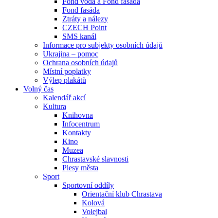
Fond voda a Fond fasáda
Fond fasáda
Ztráty a nálezy
CZECH Point
SMS kanál
Informace pro subjekty osobních údajů
Ukrajina – pomoc
Ochrana osobních údajů
Místní poplatky
Výlep plakátů
Volný čas
Kalendář akcí
Kultura
Knihovna
Infocentrum
Kontakty
Kino
Muzea
Chrastavské slavnosti
Plesy města
Sport
Sportovní oddíly
Orientační klub Chrastava
Kolová
Volejbal