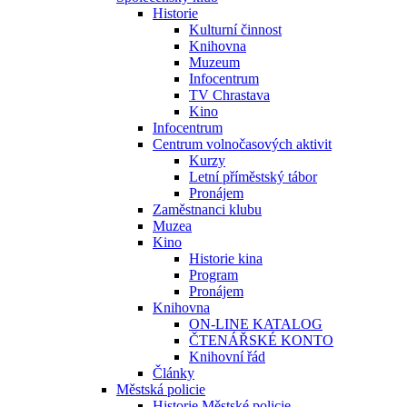
Historie
Kulturní činnost
Knihovna
Muzeum
Infocentrum
TV Chrastava
Kino
Infocentrum
Centrum volnočasových aktivit
Kurzy
Letní příměstský tábor
Pronájem
Zaměstnanci klubu
Muzea
Kino
Historie kina
Program
Pronájem
Knihovna
ON-LINE KATALOG
ČTENÁŘSKÉ KONTO
Knihovní řád
Články
Městská policie
Historie Městské policie