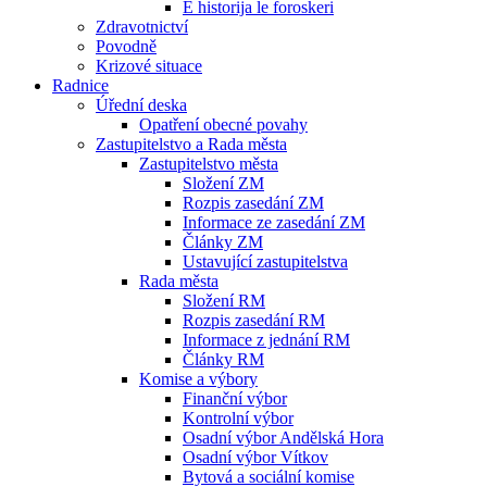
E historija le foroskeri
Zdravotnictví
Povodně
Krizové situace
Radnice
Úřední deska
Opatření obecné povahy
Zastupitelstvo a Rada města
Zastupitelstvo města
Složení ZM
Rozpis zasedání ZM
Informace ze zasedání ZM
Články ZM
Ustavující zastupitelstva
Rada města
Složení RM
Rozpis zasedání RM
Informace z jednání RM
Články RM
Komise a výbory
Finanční výbor
Kontrolní výbor
Osadní výbor Andělská Hora
Osadní výbor Vítkov
Bytová a sociální komise