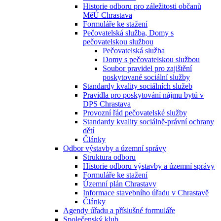
Historie odboru pro záležitosti občanů
MěÚ Chrastava
Formuláře ke stažení
Pečovatelská služba, Domy s
pečovatelskou službou
Pečovatelská služba
Domy s pečovatelskou službou
Soubor pravidel pro zajištění
poskytované sociální služby
Standardy kvality sociálních služeb
Pravidla pro poskytování nájmu bytů v
DPS Chrastava
Provozní řád pečovatelské služby
Standardy kvality sociálně-právní ochrany
dětí
Články
Odbor výstavby a územní správy
Struktura odboru
Historie odboru výstavby a územní správy
Formuláře ke stažení
Územní plán Chrastavy
Informace stavebního úřadu v Chrastavě
Články
Agendy úřadu a příslušné formuláře
Společenský klub