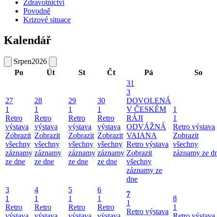
Zdravotnictví
Povodně
Krizové situace
Kalendář
Srpen
2026
Po
Út
St
Čt
Pá
So
31
3
27
28
29
30
DOVOLENÁ
1
1
1
1
V ČESKÉM
1
Retro
Retro
Retro
Retro
RÁJI
1
výstava
výstava
výstava
výstava
ODVÁŽNÁ
Retro výstava
Zobrazit
Zobrazit
Zobrazit
Zobrazit
VAIANA
Zobrazit
všechny
všechny
všechny
všechny
Retro výstava
všechny
záznamy
záznamy
záznamy
záznamy
Zobrazit
záznamy ze d
ze dne
ze dne
ze dne
ze dne
všechny
záznamy ze
dne
3
4
5
6
7
1
1
1
1
8
1
Retro
Retro
Retro
Retro
1
Retro výstava
výstava
výstava
výstava
výstava
Retro výstava