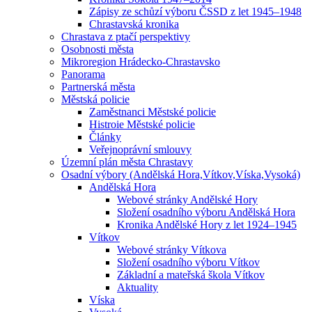
Zápisy ze schůzí výboru ČSSD z let 1945–1948
Chrastavská kronika
Chrastava z ptačí perspektivy
Osobnosti města
Mikroregion Hrádecko-Chrastavsko
Panorama
Partnerská města
Městská policie
Zaměstnanci Městské policie
Histroie Městské policie
Články
Veřejnoprávní smlouvy
Územní plán města Chrastavy
Osadní výbory (Andělská Hora,Vítkov,Víska,Vysoká)
Andělská Hora
Webové stránky Andělské Hory
Složení osadního výboru Andělská Hora
Kronika Andělské Hory z let 1924–1945
Vítkov
Webové stránky Vítkova
Složení osadního výboru Vítkov
Základní a mateřská škola Vítkov
Aktuality
Víska