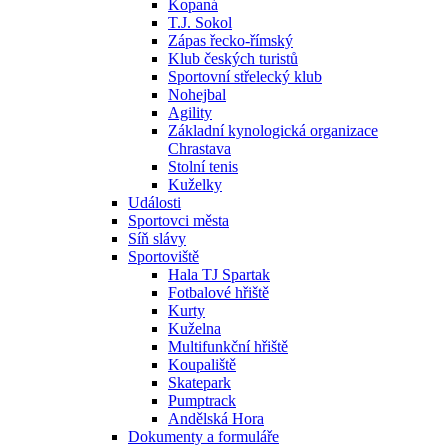
Kopaná
T.J. Sokol
Zápas řecko-římský
Klub českých turistů
Sportovní střelecký klub
Nohejbal
Agility
Základní kynologická organizace
Chrastava
Stolní tenis
Kuželky
Události
Sportovci města
Síň slávy
Sportoviště
Hala TJ Spartak
Fotbalové hřiště
Kurty
Kuželna
Multifunkční hřiště
Koupaliště
Skatepark
Pumptrack
Andělská Hora
Dokumenty a formuláře