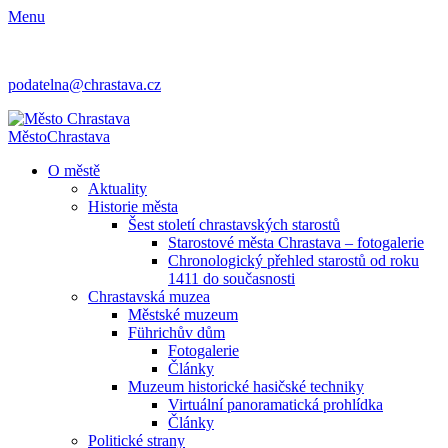
Menu
podatelna@chrastava.cz
Město
Chrastava
O městě
Aktuality
Historie města
Šest století chrastavských starostů
Starostové města Chrastava – fotogalerie
Chronologický přehled starostů od roku
1411 do současnosti
Chrastavská muzea
Městské muzeum
Führichův dům
Fotogalerie
Články
Muzeum historické hasičské techniky
Virtuální panoramatická prohlídka
Články
Politické strany