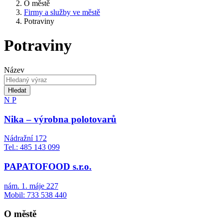
O městě
Firmy a služby ve městě
Potraviny
Potraviny
Název
Hledat
N
P
Nika – výrobna polotovarů
Nádražní 172
Tel.: 485 143 099
PAPATOFOOD s.r.o.
nám. 1. máje 227
Mobil: 733 538 440
O městě