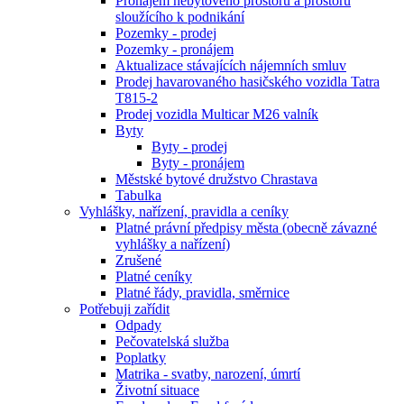
Pronájem nebytového prostoru a prostoru
sloužícího k podnikání
Pozemky - prodej
Pozemky - pronájem
Aktualizace stávajících nájemních smluv
Prodej havarovaného hasičského vozidla Tatra
T815-2
Prodej vozidla Multicar M26 valník
Byty
Byty - prodej
Byty - pronájem
Městské bytové družstvo Chrastava
Tabulka
Vyhlášky, nařízení, pravidla a ceníky
Platné právní předpisy města (obecně závazné
vyhlášky a nařízení)
Zrušené
Platné ceníky
Platné řády, pravidla, směrnice
Potřebuji zařídit
Odpady
Pečovatelská služba
Poplatky
Matrika - svatby, narození, úmrtí
Životní situace