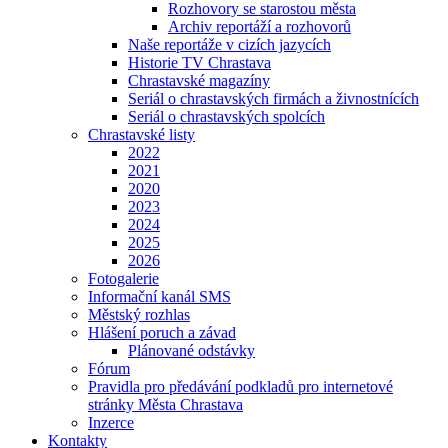
Rozhovory se starostou města
Archiv reportáží a rozhovorů
Naše reportáže v cizích jazycích
Historie TV Chrastava
Chrastavské magazíny
Seriál o chrastavských firmách a živnostnících
Seriál o chrastavských spolcích
Chrastavské listy
2022
2021
2020
2023
2024
2025
2026
Fotogalerie
Informační kanál SMS
Městský rozhlas
Hlášení poruch a závad
Plánované odstávky
Fórum
Pravidla pro předávání podkladů pro internetové
stránky Města Chrastava
Inzerce
Kontakty