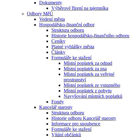
Dokumenty
Výběrové řízení na tajemníka
Odbory MěÚ
Vedení města
Hospodářsko-finanční odbor
Struktura odboru
Historie hospodářsko-finančního odboru
Ceníky
Platné vyhlášky města
Články
Formuláře ke stažení
Místní poplatek za odpad
Místní poplatek za psa
Místní poplatek za veřejné
prostranství
Místní poplatek ze vstupného
Místní poplatek z pobytu
Navyšování místních poplatků
Fondy
Kancelář starosty
Struktura odboru
Historie odboru Kancelář starosty
Informace pro snoubence
Formuláře ke stažení
Vítání občánků