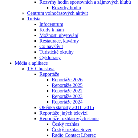
Rozvrhy hodin sportovních a zájmových klubů
Rozvrhy hodin
Centrum volnočasových aktivit
Turista
Infocentrum
Kudy k nám
Možnosti ubytování
Restaurace, kavárny
Co navštívit
Turistické okruhy
Cyklotrasy
Média a aplikace
TV Chrastava
Reportáže
Reportáže 2026
Reportáže 2025
Reportáže 2022
Reportáže 2023
Reportáže 2024
Okénka starosty 2011–2015
Reportáže jiných televizí
Reportáže rozhlasových stanic
Český rozhlas
Český rozhlas Sever
Radio Contact Liberec