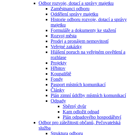
Odbor rozvoje, dotací a správy majetku
Zaměstnanci odboru
Oddělení správy majetku
Historie odboru rozvoje, dotací a správy
majetku
Formuláře a dokumenty ke stažení
Rozvoj města
Prodej a pronájem nemovitostí
Veřejné zakázky
Hlášení poruch na veřejném osvětlení a
rozhlase
Projekty
Hřbitov
Koupaliště
Fondy
Pasport místních komunikací
Články
Plán zimní údržby místních komunikací
Odpady
Sběrný dvůr
Kam odložit odpad
Plán odpadového hospodářství
Odbor pro záležitosti občanů, Pečovatelská
služba
Struktura odboru