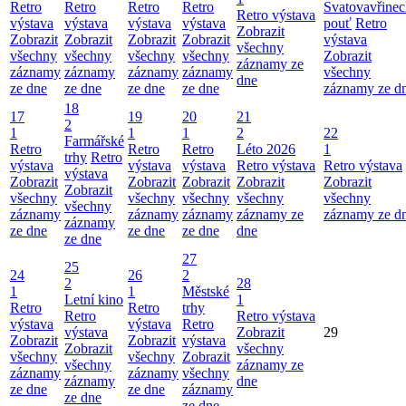
Retro
Retro
Retro
Retro
Svatovavřinec
Retro výstava
výstava
výstava
výstava
výstava
pouť
Retro
Zobrazit
Zobrazit
Zobrazit
Zobrazit
Zobrazit
výstava
všechny
všechny
všechny
všechny
všechny
Zobrazit
záznamy ze
záznamy
záznamy
záznamy
záznamy
všechny
dne
ze dne
ze dne
ze dne
ze dne
záznamy ze d
18
17
19
20
21
2
1
1
1
2
22
Farmářské
Retro
Retro
Retro
Léto 2026
1
trhy
Retro
výstava
výstava
výstava
Retro výstava
Retro výstava
výstava
Zobrazit
Zobrazit
Zobrazit
Zobrazit
Zobrazit
Zobrazit
všechny
všechny
všechny
všechny
všechny
všechny
záznamy
záznamy
záznamy
záznamy ze
záznamy ze d
záznamy
ze dne
ze dne
ze dne
dne
ze dne
27
25
24
26
2
2
28
1
1
Městské
Letní kino
1
Retro
Retro
trhy
Retro
Retro výstava
výstava
výstava
Retro
výstava
Zobrazit
29
Zobrazit
Zobrazit
výstava
Zobrazit
všechny
všechny
všechny
Zobrazit
všechny
záznamy ze
záznamy
záznamy
všechny
záznamy
dne
ze dne
ze dne
záznamy
ze dne
ze dne