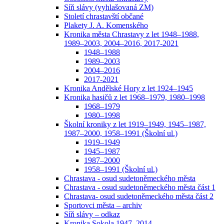
Síň slávy (vyhlašovaná ZM)
Století chrastavští občané
Plakety J. A. Komenského
Kronika města Chrastavy z let 1948–1988,
1989–2003, 2004–2016, 2017-2021
1948–1988
1989–2003
2004–2016
2017-2021
Kronika Andělské Hory z let 1924–1945
Kronika hasičů z let 1968–1979, 1980–1998
1968–1979
1980–1998
Školní kroniky z let 1919–1949, 1945–1987,
1987–2000, 1958–1991 (Školní ul.)
1919–1949
1945–1987
1987–2000
1958–1991 (Školní ul.)
Chrastava - osud sudetoněmeckého města
Chrastava - osud sudetoněmeckého města část 1
Chrastava- osud sudetoněmeckého města část 2
Sportovci města – archiv
Síň slávy – odkaz
Kronika Sokola 1947–2014