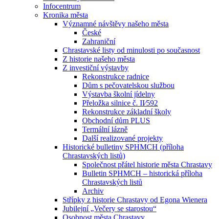
Infocentrum
Kronika města
Významné návštěvy našeho města
České
Zahraniční
Chrastavské listy od minulosti po současnost
Z historie našeho města
Z investiční výstavby
Rekonstrukce radnice
Dům s pečovatelskou službou
Výstavba školní jídelny
Přeložka silnice č. II⁄592
Rekonstrukce základní školy
Obchodní dům PLUS
Termální lázně
Další realizované projekty
Historické bulletiny SPHMCH (příloha
Chrastavských listů)
Společnost přátel historie města Chrastavy
Bulletin SPHMCH – historická příloha
Chrastavských listů
Archiv
Střípky z historie Chrastavy od Egona Wienera
Jubilejní „Večery se starostou“
Osobnost města Chrastavy