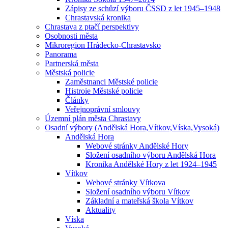
Zápisy ze schůzí výboru ČSSD z let 1945–1948
Chrastavská kronika
Chrastava z ptačí perspektivy
Osobnosti města
Mikroregion Hrádecko-Chrastavsko
Panorama
Partnerská města
Městská policie
Zaměstnanci Městské policie
Histroie Městské policie
Články
Veřejnoprávní smlouvy
Územní plán města Chrastavy
Osadní výbory (Andělská Hora,Vítkov,Víska,Vysoká)
Andělská Hora
Webové stránky Andělské Hory
Složení osadního výboru Andělská Hora
Kronika Andělské Hory z let 1924–1945
Vítkov
Webové stránky Vítkova
Složení osadního výboru Vítkov
Základní a mateřská škola Vítkov
Aktuality
Víska