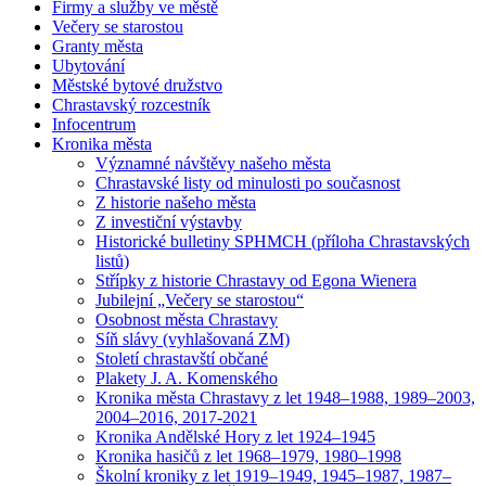
Firmy a služby ve městě
Večery se starostou
Granty města
Ubytování
Městské bytové družstvo
Chrastavský rozcestník
Infocentrum
Kronika města
Významné návštěvy našeho města
Chrastavské listy od minulosti po současnost
Z historie našeho města
Z investiční výstavby
Historické bulletiny SPHMCH (příloha Chrastavských
listů)
Střípky z historie Chrastavy od Egona Wienera
Jubilejní „Večery se starostou“
Osobnost města Chrastavy
Síň slávy (vyhlašovaná ZM)
Století chrastavští občané
Plakety J. A. Komenského
Kronika města Chrastavy z let 1948–1988, 1989–2003,
2004–2016, 2017-2021
Kronika Andělské Hory z let 1924–1945
Kronika hasičů z let 1968–1979, 1980–1998
Školní kroniky z let 1919–1949, 1945–1987, 1987–