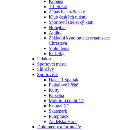
Kopaná
T.J. Sokol
Zápas řecko-římský
Klub českých turistů
Sportovní střelecký klub
Nohejbal
Agility
Základní kynologická organizace
Chrastava
Stolní tenis
Kuželky
Události
Sportovci města
Síň slávy
Sportoviště
Hala TJ Spartak
Fotbalové hřiště
Kurty
Kuželna
Multifunkční hřiště
Koupaliště
Skatepark
Pumptrack
Andělská Hora
Dokumenty a formuláře