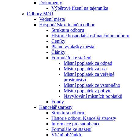
Dokumenty
Výběrové řízení na tajemníka
Odbory MěÚ
Vedení města
Hospodářsko-finanční odbor
Struktura odboru
Historie hospodářsko-finančního odboru
Ceníky
Platné vyhlášky města
Články
Formuláře ke stažení
Místní poplatek za odpad
Místní poplatek za psa
Místní poplatek za veřejné
prostranství
Místní poplatek ze vstupného
Místní poplatek z pobytu
Navyšování místních poplatků
Fondy
Kancelář starosty
Struktura odboru
Historie odboru Kancelář starosty
Informace pro snoubence
Formuláře ke stažení
Vítání občánků