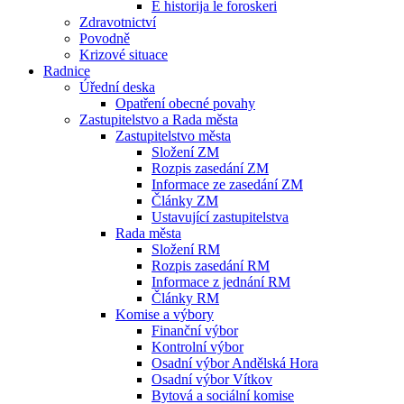
E historija le foroskeri
Zdravotnictví
Povodně
Krizové situace
Radnice
Úřední deska
Opatření obecné povahy
Zastupitelstvo a Rada města
Zastupitelstvo města
Složení ZM
Rozpis zasedání ZM
Informace ze zasedání ZM
Články ZM
Ustavující zastupitelstva
Rada města
Složení RM
Rozpis zasedání RM
Informace z jednání RM
Články RM
Komise a výbory
Finanční výbor
Kontrolní výbor
Osadní výbor Andělská Hora
Osadní výbor Vítkov
Bytová a sociální komise