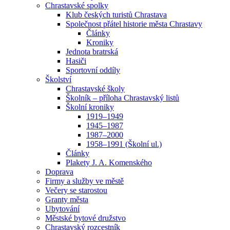
Chrastavské spolky
Klub českých turistů Chrastava
Společnost přátel historie města Chrastavy
Články
Kroniky
Jednota bratrská
Hasiči
Sportovní oddíly
Školství
Chrastavské školy
Školník – příloha Chrastavský listů
Školní kroniky
1919–1949
1945–1987
1987–2000
1958–1991 (Školní ul.)
Články
Plakety J. A. Komenského
Doprava
Firmy a služby ve městě
Večery se starostou
Granty města
Ubytování
Městské bytové družstvo
Chrastavský rozcestník