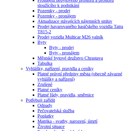
Pronájem nebytového prostoru a prostoru
sloužícího k podnikání
Pozemky - prodej
Pozemky - pronájem
Aktualizace stávajících nájemních smluv
Prodej havarovaného hasičského vozidla Tatra
T815-2
Prodej vozidla Multicar M26 valník
Byty
Byty - prodej
Byty - pronájem
Městské bytové družstvo Chrastava
Tabulka
Vyhlášky, nařízení, pravidla a ceníky
Platné právní předpisy města (obecně závazné
vyhlášky a nařízení)
Zrušené
Platné ceníky
Platné řády, pravidla, směrnice
Potřebuji zařídit
Odpady
Pečovatelská služba
Poplatky
Matrika - svatby, narození, úmrtí
Životní situace