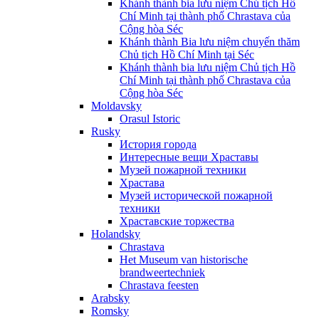
Khánh thành bia lưu niệm Chủ tịch Hồ
Chí Minh tại thành phố Chrastava của
Cộng hòa Séc
Khánh thành Bia lưu niệm chuyến thăm
Chủ tịch Hồ Chí Minh tại Séc
Khánh thành bia lưu niệm Chủ tịch Hồ
Chí Minh tại thành phố Chrastava của
Cộng hòa Séc
Moldavsky
Orasul Istoric
Rusky
История города
Интересные вещи Храставы
Музей пожарной техники
Храстава
Музей исторической пожарной
техники
Храставские торжества
Holandsky
Chrastava
Het Museum van historische
brandweertechniek
Chrastava feesten
Arabsky
Romsky