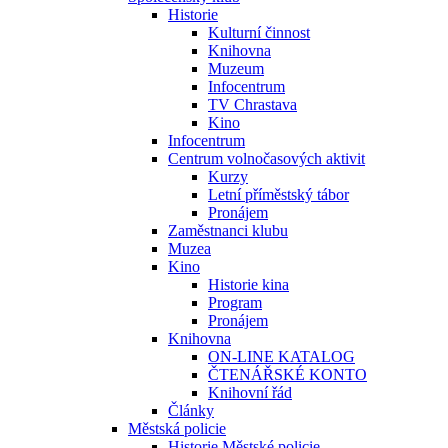
Historie
Kulturní činnost
Knihovna
Muzeum
Infocentrum
TV Chrastava
Kino
Infocentrum
Centrum volnočasových aktivit
Kurzy
Letní příměstský tábor
Pronájem
Zaměstnanci klubu
Muzea
Kino
Historie kina
Program
Pronájem
Knihovna
ON-LINE KATALOG
ČTENÁŘSKÉ KONTO
Knihovní řád
Články
Městská policie
Historie Městské policie