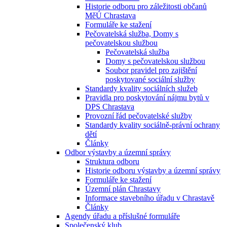
Historie odboru pro záležitosti občanů
MěÚ Chrastava
Formuláře ke stažení
Pečovatelská služba, Domy s
pečovatelskou službou
Pečovatelská služba
Domy s pečovatelskou službou
Soubor pravidel pro zajištění
poskytované sociální služby
Standardy kvality sociálních služeb
Pravidla pro poskytování nájmu bytů v
DPS Chrastava
Provozní řád pečovatelské služby
Standardy kvality sociálně-právní ochrany
dětí
Články
Odbor výstavby a územní správy
Struktura odboru
Historie odboru výstavby a územní správy
Formuláře ke stažení
Územní plán Chrastavy
Informace stavebního úřadu v Chrastavě
Články
Agendy úřadu a příslušné formuláře
Společenský klub