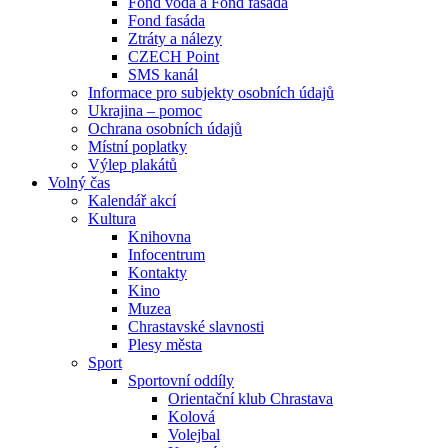
Fond voda a Fond fasáda
Fond fasáda
Ztráty a nálezy
CZECH Point
SMS kanál
Informace pro subjekty osobních údajů
Ukrajina – pomoc
Ochrana osobních údajů
Místní poplatky
Výlep plakátů
Volný čas
Kalendář akcí
Kultura
Knihovna
Infocentrum
Kontakty
Kino
Muzea
Chrastavské slavnosti
Plesy města
Sport
Sportovní oddíly
Orientační klub Chrastava
Kolová
Volejbal