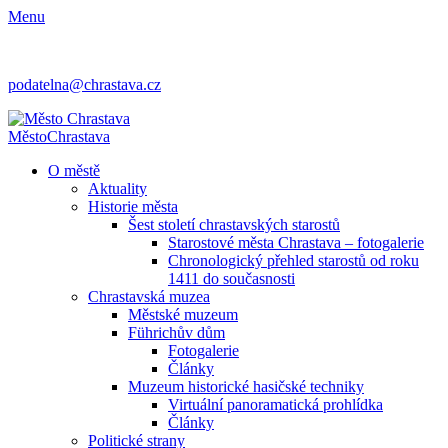
Menu
podatelna@chrastava.cz
Město
Chrastava
O městě
Aktuality
Historie města
Šest století chrastavských starostů
Starostové města Chrastava – fotogalerie
Chronologický přehled starostů od roku
1411 do současnosti
Chrastavská muzea
Městské muzeum
Führichův dům
Fotogalerie
Články
Muzeum historické hasičské techniky
Virtuální panoramatická prohlídka
Články
Politické strany