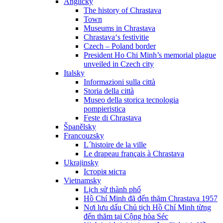
Anglicky
The history of Chrastava
Town
Museums in Chrastava
Chrastava‘s festivitie
Czech – Poland border
President Ho Chi Minh’s memorial plague
unveiled in Czech city
Italsky
Informazioni sulla città
Storia della città
Museo della storica tecnologia
pompieristica
Feste di Chrastava
Španělsky
Francouzsky
L´histoire de la ville
Le drapeau français à Chrastava
Ukrajinsky
Історія міста
Vietnamsky
Lịch sử thành phố
Hồ Chí Minh đã đến thăm Chrastava 1957
Nơi lưu dấu Chủ tịch Hồ Chí Minh từng
đến thăm tại Cộng hòa Séc