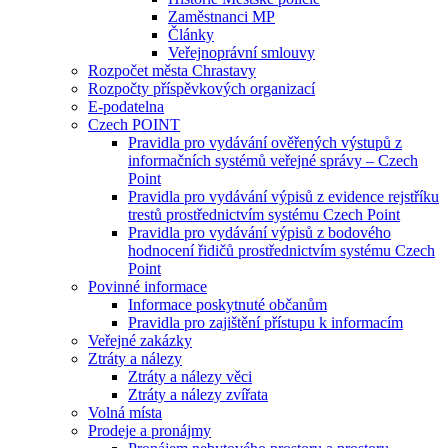
Zaměstnanci MP
Články
Veřejnoprávní smlouvy
Rozpočet města Chrastavy
Rozpočty příspěvkových organizací
E-podatelna
Czech POINT
Pravidla pro vydávání ověřených výstupů z
informačních systémů veřejné správy – Czech
Point
Pravidla pro vydávání výpisů z evidence rejstříku
trestů prostřednictvím systému Czech Point
Pravidla pro vydávání výpisů z bodového
hodnocení řidičů prostřednictvím systému Czech
Point
Povinné informace
Informace poskytnuté občanům
Pravidla pro zajištění přístupu k informacím
Veřejné zakázky
Ztráty a nálezy
Ztráty a nálezy věci
Ztráty a nálezy zvířata
Volná místa
Prodeje a pronájmy