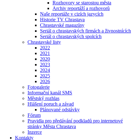
Rozhovory se starostou města
Archiv reportáží a rozhovorů
Naše reportáže v cizích jazycích
Historie TV Chrastava
Chrastavské magazíny
Seriál o chrastavských firmách a živnostnících
Seriál o chrastavských spolcích
Chrastavské listy
2022
2021
2020
2023
2024
2025
2026
Fotogalerie
Informační kanál SMS
Městský rozhlas
Hlášení poruch a závad
Plánované odstávky
Fórum
Pravidla pro předávání podkladů pro internetové
stránky Města Chrastava
Inzerce
Kontakty