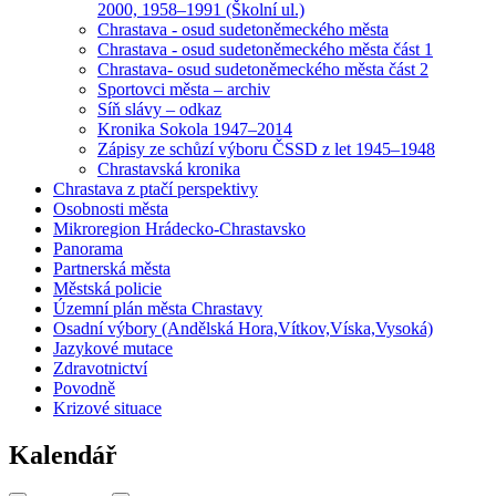
2000, 1958–1991 (Školní ul.)
Chrastava - osud sudetoněmeckého města
Chrastava - osud sudetoněmeckého města část 1
Chrastava- osud sudetoněmeckého města část 2
Sportovci města – archiv
Síň slávy – odkaz
Kronika Sokola 1947–2014
Zápisy ze schůzí výboru ČSSD z let 1945–1948
Chrastavská kronika
Chrastava z ptačí perspektivy
Osobnosti města
Mikroregion Hrádecko-Chrastavsko
Panorama
Partnerská města
Městská policie
Územní plán města Chrastavy
Osadní výbory (Andělská Hora,Vítkov,Víska,Vysoká)
Jazykové mutace
Zdravotnictví
Povodně
Krizové situace
Kalendář