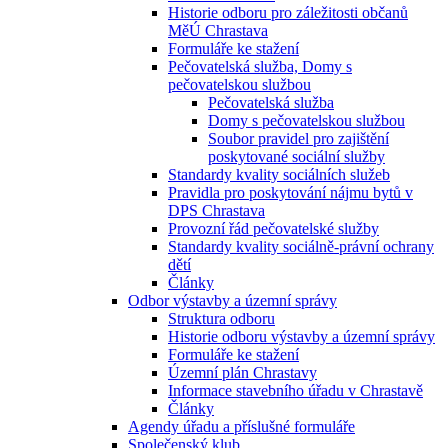
Historie odboru pro záležitosti občanů
MěÚ Chrastava
Formuláře ke stažení
Pečovatelská služba, Domy s
pečovatelskou službou
Pečovatelská služba
Domy s pečovatelskou službou
Soubor pravidel pro zajištění
poskytované sociální služby
Standardy kvality sociálních služeb
Pravidla pro poskytování nájmu bytů v
DPS Chrastava
Provozní řád pečovatelské služby
Standardy kvality sociálně-právní ochrany
dětí
Články
Odbor výstavby a územní správy
Struktura odboru
Historie odboru výstavby a územní správy
Formuláře ke stažení
Územní plán Chrastavy
Informace stavebního úřadu v Chrastavě
Články
Agendy úřadu a příslušné formuláře
Společenský klub