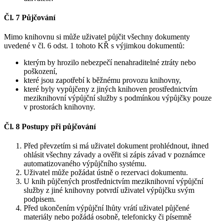
Čl. 7 Půjčování
Mimo knihovnu si může uživatel půjčit všechny dokumenty
uvedené v čl. 6 odst. 1 tohoto KŘ s výjimkou dokumentů:
kterým by hrozilo nebezpečí nenahraditelné ztráty nebo
poškození,
které jsou zapotřebí k běžnému provozu knihovny,
které byly vypůjčeny z jiných knihoven prostřednictvím
meziknihovní výpůjční služby s podmínkou výpůjčky pouze
v prostorách knihovny.
Čl. 8 Postupy při půjčování
Před převzetím si má uživatel dokument prohlédnout, ihned
ohlásit všechny závady a ověřit si zápis závad v poznámce
automatizovaného výpůjčního systému.
Uživatel může požádat ústně o rezervaci dokumentu.
U knih půjčených prostřednictvím meziknihovní výpůjční
služby z jiné knihovny potvrdí uživatel výpůjčku svým
podpisem.
Před ukončením výpůjční lhůty vrátí uživatel půjčené
materiály nebo požádá osobně, telefonicky či písemně