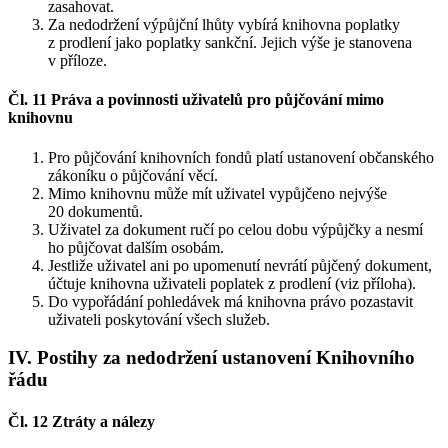
zasahovat.
Za nedodržení výpůjční lhůty vybírá knihovna poplatky
z prodlení jako poplatky sankční. Jejich výše je stanovena
v příloze.
Čl. 11 Práva a povinnosti uživatelů pro půjčování mimo
knihovnu
Pro půjčování knihovních fondů platí ustanovení občanského
zákoníku o půjčování věcí.
Mimo knihovnu může mít uživatel vypůjčeno nejvýše
20 dokumentů.
Uživatel za dokument ručí po celou dobu výpůjčky a nesmí
ho půjčovat dalším osobám.
Jestliže uživatel ani po upomenutí nevrátí půjčený dokument,
účtuje knihovna uživateli poplatek z prodlení (viz příloha).
Do vypořádání pohledávek má knihovna právo pozastavit
uživateli poskytování všech služeb.
IV. Postihy za nedodržení ustanovení Knihovního
řádu
Čl. 12 Ztráty a nálezy