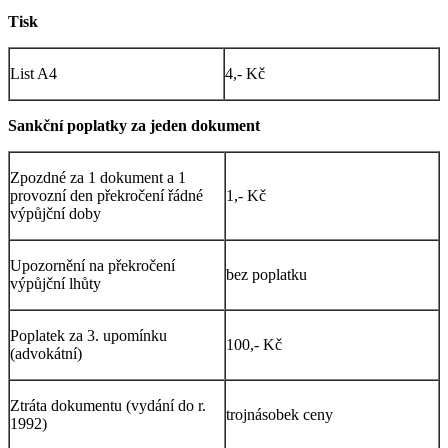
Tisk
List A4
4,- Kč
Sankční poplatky za jeden dokument
Zpozdné za 1 dokument a 1
provozní den překročení řádné
1,- Kč
výpůjční doby
Upozornění na překročení
bez poplatku
výpůjční lhůty
Poplatek za 3. upomínku
100,- Kč
(advokátní)
Ztráta dokumentu (vydání do r.
trojnásobek ceny
1992)