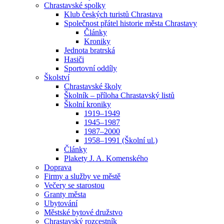
Chrastavské spolky
Klub českých turistů Chrastava
Společnost přátel historie města Chrastavy
Články
Kroniky
Jednota bratrská
Hasiči
Sportovní oddíly
Školství
Chrastavské školy
Školník – příloha Chrastavský listů
Školní kroniky
1919–1949
1945–1987
1987–2000
1958–1991 (Školní ul.)
Články
Plakety J. A. Komenského
Doprava
Firmy a služby ve městě
Večery se starostou
Granty města
Ubytování
Městské bytové družstvo
Chrastavský rozcestník