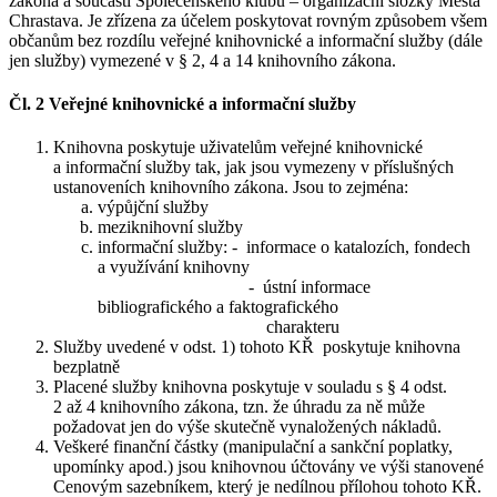
zákona a součástí Společenského klubu – organizační složky Města
Chrastava. Je zřízena za účelem poskytovat rovným způsobem všem
občanům bez rozdílu veřejné knihovnické a informační služby (dále
jen služby) vymezené v § 2, 4 a 14 knihovního zákona.
Čl. 2 Veřejné knihovnické a informační služby
Knihovna poskytuje uživatelům veřejné knihovnické
a informační služby tak, jak jsou vymezeny v příslušných
ustanoveních knihovního zákona. Jsou to zejména:
výpůjční služby
meziknihovní služby
informační služby: - informace o katalozích, fondech
a využívání knihovny
- ústní informace
bibliografického a faktografického
charakteru
Služby uvedené v odst. 1) tohoto KŘ poskytuje knihovna
bezplatně
Placené služby knihovna poskytuje v souladu s § 4 odst.
2 až 4 knihovního zákona, tzn. že úhradu za ně může
požadovat jen do výše skutečně vynaložených nákladů.
Veškeré finanční částky (manipulační a sankční poplatky,
upomínky apod.) jsou knihovnou účtovány ve výši stanovené
Cenovým sazebníkem, který je nedílnou přílohou tohoto KŘ.