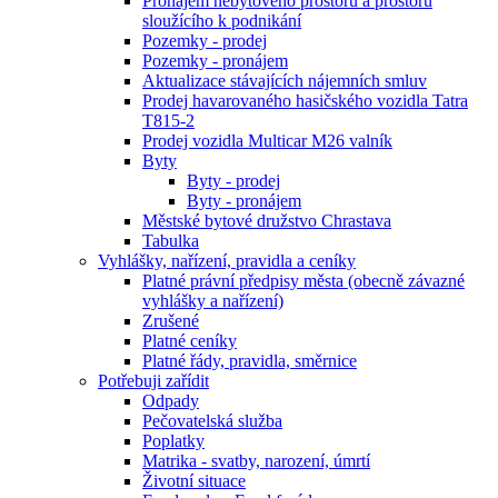
Pronájem nebytového prostoru a prostoru
sloužícího k podnikání
Pozemky - prodej
Pozemky - pronájem
Aktualizace stávajících nájemních smluv
Prodej havarovaného hasičského vozidla Tatra
T815-2
Prodej vozidla Multicar M26 valník
Byty
Byty - prodej
Byty - pronájem
Městské bytové družstvo Chrastava
Tabulka
Vyhlášky, nařízení, pravidla a ceníky
Platné právní předpisy města (obecně závazné
vyhlášky a nařízení)
Zrušené
Platné ceníky
Platné řády, pravidla, směrnice
Potřebuji zařídit
Odpady
Pečovatelská služba
Poplatky
Matrika - svatby, narození, úmrtí
Životní situace