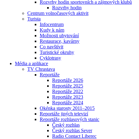
Rozvrhy hodin sportovních a zájmových klubů
Rozvrhy hodin
Centrum volnočasových aktivit
Turista
Infocentrum
Kudy k nám
Možnosti ubytování
Restaurace, kavárny
Co navštívit
Turistické okruhy
Cyklotrasy
Média a aplikace
TV Chrastava
Reportáže
Reportáže 2026
Reportáže 2025
Reportáže 2022
Reportáže 2023
Reportáže 2024
Okénka starosty 2011–2015
Reportáže jiných televizí
Reportáže rozhlasových stanic
Český rozhlas
Český rozhlas Sever
Radio Contact Liberec