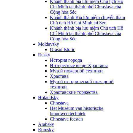
Khánh thành bia lưu niệm Chủ tịch Hồ
Chí Minh tại thành phố Chrastava của
Cộng hòa Séc
Khánh thành Bia lưu niệm chuyến thăm
Chủ tịch Hồ Chí Minh tại Séc
Khánh thành bia lưu niệm Chủ tịch Hồ
Chí Minh tại thành phố Chrastava của
Cộng hòa Séc
Moldavsky
Orasul Istoric
Rusky
История города
Интересные вещи Храставы
Музей пожарной техники
Храстава
Музей исторической пожарной
техники
Храставские торжества
Holandsky
Chrastava
Het Museum van historische
brandweertechniek
Chrastava feesten
Arabsky
Romsky