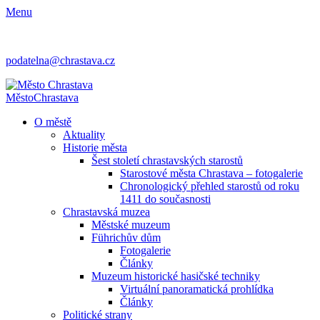
Menu
podatelna@chrastava.cz
Město
Chrastava
O městě
Aktuality
Historie města
Šest století chrastavských starostů
Starostové města Chrastava – fotogalerie
Chronologický přehled starostů od roku
1411 do současnosti
Chrastavská muzea
Městské muzeum
Führichův dům
Fotogalerie
Články
Muzeum historické hasičské techniky
Virtuální panoramatická prohlídka
Články
Politické strany