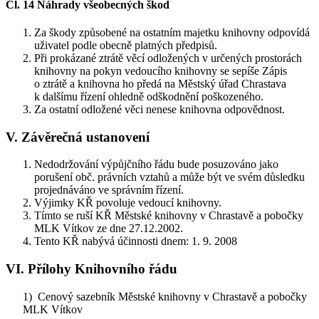
Čl. 14 Náhrady všeobecných škod
Za škody způsobené na ostatním majetku knihovny odpovídá
uživatel podle obecně platných předpisů.
Při prokázané ztrátě věcí odložených v určených prostorách
knihovny na pokyn vedoucího knihovny se sepíše Zápis
o ztrátě a knihovna ho předá na Městský úřad Chrastava
k dalšímu řízení ohledně odškodnění poškozeného.
Za ostatní odložené věci nenese knihovna odpovědnost.
V. Závěrečná ustanovení
Nedodržování výpůjčního řádu bude posuzováno jako
porušení obč. právních vztahů a může být ve svém důsledku
projednáváno ve správním řízení.
Výjimky KŘ povoluje vedoucí knihovny.
Tímto se ruší KŘ Městské knihovny v Chrastavě a pobočky
MLK Vítkov ze dne 27.12.2002.
Tento KŘ nabývá účinnosti dnem: 1. 9. 2008
VI. Přílohy Knihovního řádu
1) Cenový sazebník Městské knihovny v Chrastavě a pobočky
MLK Vítkov