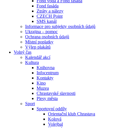
Fond voda a Fond fasáda
Fond fasáda
Ztráty a nálezy
CZECH Point
SMS kanál
Informace pro subjekty osobních údajů
Ukrajina – pomoc
Ochrana osobních údajů
Místní poplatky
Výlep plakátů
Volný čas
Kalendář akcí
Kultura
Knihovna
Infocentrum
Kontakty
Kino
Muzea
Chrastavské slavnosti
Plesy města
Sport
Sportovní oddíly
Orientační klub Chrastava
Kolová
Volejbal