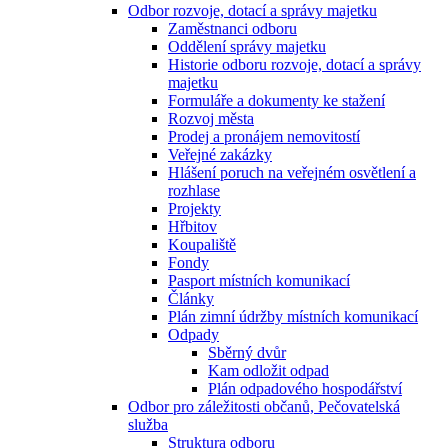
Odbor rozvoje, dotací a správy majetku
Zaměstnanci odboru
Oddělení správy majetku
Historie odboru rozvoje, dotací a správy
majetku
Formuláře a dokumenty ke stažení
Rozvoj města
Prodej a pronájem nemovitostí
Veřejné zakázky
Hlášení poruch na veřejném osvětlení a
rozhlase
Projekty
Hřbitov
Koupaliště
Fondy
Pasport místních komunikací
Články
Plán zimní údržby místních komunikací
Odpady
Sběrný dvůr
Kam odložit odpad
Plán odpadového hospodářství
Odbor pro záležitosti občanů, Pečovatelská
služba
Struktura odboru