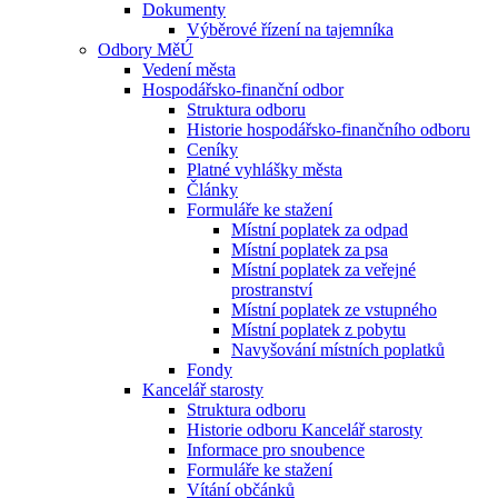
Dokumenty
Výběrové řízení na tajemníka
Odbory MěÚ
Vedení města
Hospodářsko-finanční odbor
Struktura odboru
Historie hospodářsko-finančního odboru
Ceníky
Platné vyhlášky města
Články
Formuláře ke stažení
Místní poplatek za odpad
Místní poplatek za psa
Místní poplatek za veřejné
prostranství
Místní poplatek ze vstupného
Místní poplatek z pobytu
Navyšování místních poplatků
Fondy
Kancelář starosty
Struktura odboru
Historie odboru Kancelář starosty
Informace pro snoubence
Formuláře ke stažení
Vítání občánků