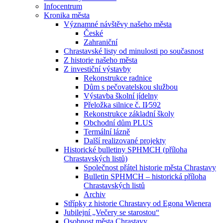
Infocentrum
Kronika města
Významné návštěvy našeho města
České
Zahraniční
Chrastavské listy od minulosti po současnost
Z historie našeho města
Z investiční výstavby
Rekonstrukce radnice
Dům s pečovatelskou službou
Výstavba školní jídelny
Přeložka silnice č. II⁄592
Rekonstrukce základní školy
Obchodní dům PLUS
Termální lázně
Další realizované projekty
Historické bulletiny SPHMCH (příloha
Chrastavských listů)
Společnost přátel historie města Chrastavy
Bulletin SPHMCH – historická příloha
Chrastavských listů
Archiv
Střípky z historie Chrastavy od Egona Wienera
Jubilejní „Večery se starostou“
Osobnost města Chrastavy