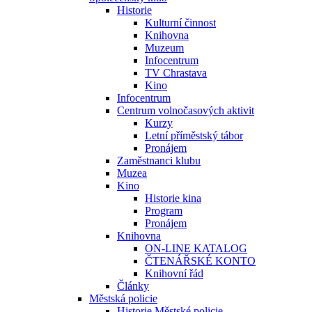
Historie
Kulturní činnost
Knihovna
Muzeum
Infocentrum
TV Chrastava
Kino
Infocentrum
Centrum volnočasových aktivit
Kurzy
Letní příměstský tábor
Pronájem
Zaměstnanci klubu
Muzea
Kino
Historie kina
Program
Pronájem
Knihovna
ON-LINE KATALOG
ČTENÁŘSKÉ KONTO
Knihovní řád
Články
Městská policie
Historie Městské policie