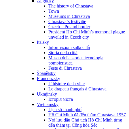
Anglicky
The history of Chrastava
Town
Museums in Chrastava
Chrastava‘s festivitie
Czech – Poland border
President Ho Chi Minh’s memorial plague
unveiled in Czech city
Italsky
Informazioni sulla città
Storia della città
Museo della storica tecnologia
pompieristica
Feste di Chrastava
Španělsky
Francouzsky
L´histoire de la ville
Le drapeau français à Chrastava
Ukrajinsky
Історія міста
Vietnamsky
Lịch sử thành phố
Hồ Chí Minh đã đến thăm Chrastava 1957
Nơi lưu dấu Chủ tịch Hồ Chí Minh từng
đến thăm tại Cộng hòa Séc