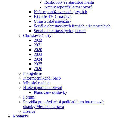
Rozhovory se starostou města
Archiv reportáží a rozhovorů
Naše reportáže v cizích jazycích
Historie TV Chrastava
Chrastavské magazíny
Seriál o chrastavských firmách a živnostnících
Seriál o chrastavských spolcích
Chrastavské listy
2022
2021
2020
2023
2024
2025
2026
Fotogalerie
Informační kanál SMS
Městský rozhlas
Hlášení poruch a závad
Plánované odstávky
Fórum
Pravidla pro předávání podkladů pro internetové
stránky Města Chrastava
Inzerce
Kontakty