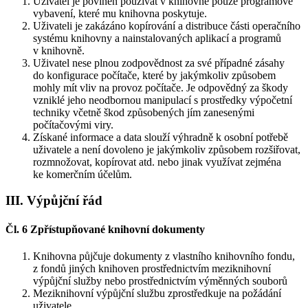
Uživatel je povinen používat v knihovně pouze programové
vybavení, které mu knihovna poskytuje.
Uživateli je zakázáno kopírování a distribuce části operačního
systému knihovny a nainstalovaných aplikací a programů
v knihovně.
Uživatel nese plnou zodpovědnost za své případné zásahy
do konfigurace počítače, které by jakýmkoliv způsobem
mohly mít vliv na provoz počítače. Je odpovědný za škody
vzniklé jeho neodbornou manipulací s prostředky výpočetní
techniky včetně škod způsobených jím zanesenými
počítačovými viry.
Získané informace a data slouží výhradně k osobní potřebě
uživatele a není dovoleno je jakýmkoliv způsobem rozšiřovat,
rozmnožovat, kopírovat atd. nebo jinak využívat zejména
ke komerčním účelům.
III. Výpůjční řád
Čl. 6 Zpřístupňované knihovní dokumenty
Knihovna půjčuje dokumenty z vlastního knihovního fondu,
z fondů jiných knihoven prostřednictvím meziknihovní
výpůjční služby nebo prostřednictvím výměnných souborů
Meziknihovní výpůjční službu zprostředkuje na požádání
uživatele.