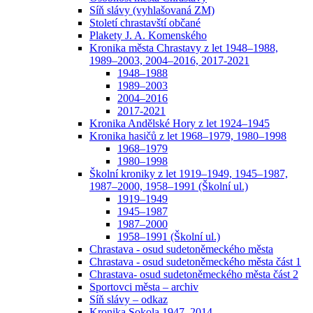
Síň slávy (vyhlašovaná ZM)
Století chrastavští občané
Plakety J. A. Komenského
Kronika města Chrastavy z let 1948–1988,
1989–2003, 2004–2016, 2017-2021
1948–1988
1989–2003
2004–2016
2017-2021
Kronika Andělské Hory z let 1924–1945
Kronika hasičů z let 1968–1979, 1980–1998
1968–1979
1980–1998
Školní kroniky z let 1919–1949, 1945–1987,
1987–2000, 1958–1991 (Školní ul.)
1919–1949
1945–1987
1987–2000
1958–1991 (Školní ul.)
Chrastava - osud sudetoněmeckého města
Chrastava - osud sudetoněmeckého města část 1
Chrastava- osud sudetoněmeckého města část 2
Sportovci města – archiv
Síň slávy – odkaz
Kronika Sokola 1947–2014