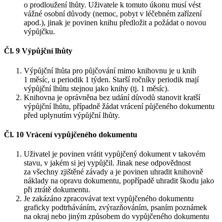
o prodloužení lhůty. Uživatele k tomuto úkonu musí vést
vážné osobní důvody (nemoc, pobyt v léčebném zařízení
apod.), jinak je povinen knihu předložit a požádat o novou
výpůjčku.
Čl. 9 Výpůjční lhůty
Výpůjční lhůta pro půjčování mimo knihovnu je u knih
1 měsíc, u periodik 1 týden. Starší ročníky periodik mají
výpůjční lhůtu stejnou jako knihy (tj. 1 měsíc).
Knihovna je oprávněna bez udání důvodů stanovit kratší
výpůjční lhůtu, případně žádat vrácení půjčeného dokumentu
před uplynutím výpůjční lhůty.
Čl. 10 Vrácení vypůjčeného dokumentu
Uživatel je povinen vrátit vypůjčený dokument v takovém
stavu, v jakém si jej vypůjčil. Jinak nese odpovědnost
za všechny zjištěné závady a je povinen uhradit knihovně
náklady na opravu dokumentu, popřípadě uhradit škodu jako
při ztrátě dokumentu.
Je zakázáno zpracovávat text vypůjčeného dokumentu
graficky podtrháváním, zvýrazňováním, psaním poznámek
na okraj nebo jiným způsobem do vypůjčeného dokumentu