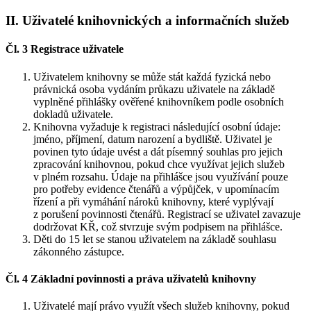
II. Uživatelé knihovnických a informačních služeb
Čl. 3 Registrace uživatele
Uživatelem knihovny se může stát každá fyzická nebo
právnická osoba vydáním průkazu uživatele na základě
vyplněné přihlášky ověřené knihovníkem podle osobních
dokladů uživatele.
Knihovna vyžaduje k registraci následující osobní údaje:
jméno, příjmení, datum narození a bydliště. Uživatel je
povinen tyto údaje uvést a dát písemný souhlas pro jejich
zpracování knihovnou, pokud chce využívat jejich služeb
v plném rozsahu. Údaje na přihlášce jsou využívání pouze
pro potřeby evidence čtenářů a výpůjček, v upomínacím
řízení a při vymáhání nároků knihovny, které vyplývají
z porušení povinnosti čtenářů. Registrací se uživatel zavazuje
dodržovat KŘ, což stvrzuje svým podpisem na přihlášce.
Děti do 15 let se stanou uživatelem na základě souhlasu
zákonného zástupce.
Čl. 4 Základní povinnosti a práva uživatelů knihovny
Uživatelé mají právo využít všech služeb knihovny, pokud