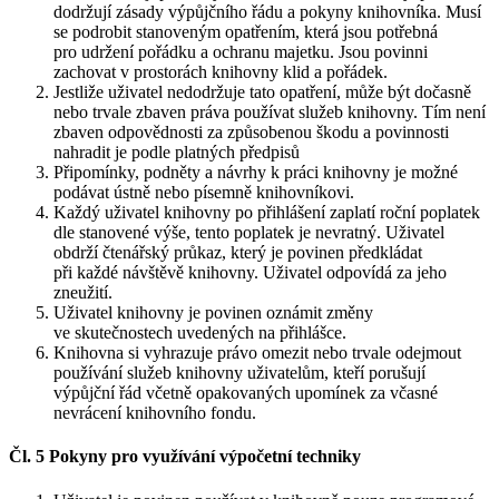
dodržují zásady výpůjčního řádu a pokyny knihovníka. Musí
se podrobit stanoveným opatřením, která jsou potřebná
pro udržení pořádku a ochranu majetku. Jsou povinni
zachovat v prostorách knihovny klid a pořádek.
Jestliže uživatel nedodržuje tato opatření, může být dočasně
nebo trvale zbaven práva používat služeb knihovny. Tím není
zbaven odpovědnosti za způsobenou škodu a povinnosti
nahradit je podle platných předpisů
Připomínky, podněty a návrhy k práci knihovny je možné
podávat ústně nebo písemně knihovníkovi.
Každý uživatel knihovny po přihlášení zaplatí roční poplatek
dle stanovené výše, tento poplatek je nevratný. Uživatel
obdrží čtenářský průkaz, který je povinen předkládat
při každé návštěvě knihovny. Uživatel odpovídá za jeho
zneužití.
Uživatel knihovny je povinen oznámit změny
ve skutečnostech uvedených na přihlášce.
Knihovna si vyhrazuje právo omezit nebo trvale odejmout
používání služeb knihovny uživatelům, kteří porušují
výpůjční řád včetně opakovaných upomínek za včasné
nevrácení knihovního fondu.
Čl. 5 Pokyny pro využívání výpočetní techniky