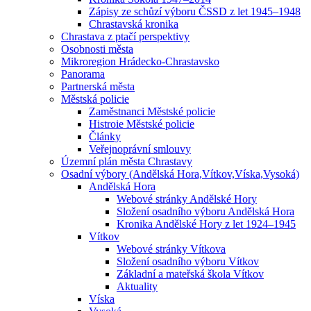
Zápisy ze schůzí výboru ČSSD z let 1945–1948
Chrastavská kronika
Chrastava z ptačí perspektivy
Osobnosti města
Mikroregion Hrádecko-Chrastavsko
Panorama
Partnerská města
Městská policie
Zaměstnanci Městské policie
Histroie Městské policie
Články
Veřejnoprávní smlouvy
Územní plán města Chrastavy
Osadní výbory (Andělská Hora,Vítkov,Víska,Vysoká)
Andělská Hora
Webové stránky Andělské Hory
Složení osadního výboru Andělská Hora
Kronika Andělské Hory z let 1924–1945
Vítkov
Webové stránky Vítkova
Složení osadního výboru Vítkov
Základní a mateřská škola Vítkov
Aktuality
Víska