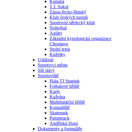
Kopaná
T.J. Sokol
Zápas řecko-římský
Klub českých turistů
Sportovní střelecký klub
Nohejbal
Agility
Základní kynologická organizace
Chrastava
Stolní tenis
Kuželky
Události
Sportovci města
Síň slávy
Sportoviště
Hala TJ Spartak
Fotbalové hřiště
Kurty
Kuželna
Multifunkční hřiště
Koupaliště
Skatepark
Pumptrack
Andělská Hora
Dokumenty a formuláře