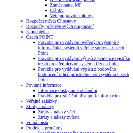
Zaměstnanci MP
Články
Veřejnoprávní smlouvy
Rozpočet města Chrastavy
Rozpočty příspěvkových organizací
E-podatelna
Czech POINT
Pravidla pro vydávání ověřených výstupů z
informačních systémů veřejné správy – Czech
Point
Pravidla pro vydávání výpisů z evidence rejstříku
trestů prostřednictvím systému Czech Point
Pravidla pro vydávání výpisů z bodového
hodnocení řidičů prostřednictvím systému Czech
Point
Povinné informace
Informace poskytnuté občanům
Pravidla pro zajištění přístupu k informacím
Veřejné zakázky
Ztráty a nálezy
Ztráty a nálezy věci
Ztráty a nálezy zvířata
Volná místa
Prodeje a pronájmy