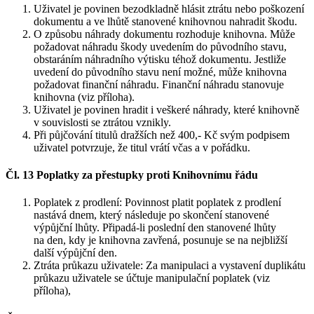
Uživatel je povinen bezodkladně hlásit ztrátu nebo poškození
dokumentu a ve lhůtě stanovené knihovnou nahradit škodu.
O způsobu náhrady dokumentu rozhoduje knihovna. Může
požadovat náhradu škody uvedením do původního stavu,
obstaráním náhradního výtisku téhož dokumentu. Jestliže
uvedení do původního stavu není možné, může knihovna
požadovat finanční náhradu. Finanční náhradu stanovuje
knihovna (viz příloha).
Uživatel je povinen hradit i veškeré náhrady, které knihovně
v souvislosti se ztrátou vznikly.
Při půjčování titulů dražších než 400,- Kč svým podpisem
uživatel potvrzuje, že titul vrátí včas a v pořádku.
Čl. 13 Poplatky za přestupky proti Knihovnímu řádu
Poplatek z prodlení: Povinnost platit poplatek z prodlení
nastává dnem, který následuje po skončení stanovené
výpůjční lhůty. Připadá-li poslední den stanovené lhůty
na den, kdy je knihovna zavřená, posunuje se na nejbližší
další výpůjční den.
Ztráta průkazu uživatele: Za manipulaci a vystavení duplikátu
průkazu uživatele se účtuje manipulační poplatek (viz
příloha),