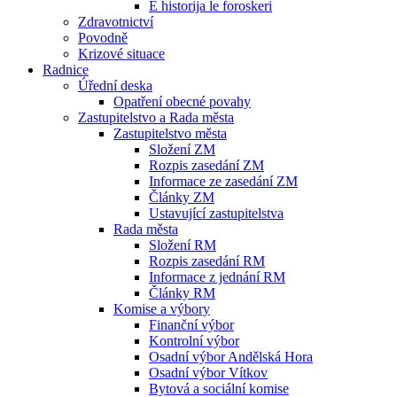
E historija le foroskeri
Zdravotnictví
Povodně
Krizové situace
Radnice
Úřední deska
Opatření obecné povahy
Zastupitelstvo a Rada města
Zastupitelstvo města
Složení ZM
Rozpis zasedání ZM
Informace ze zasedání ZM
Články ZM
Ustavující zastupitelstva
Rada města
Složení RM
Rozpis zasedání RM
Informace z jednání RM
Články RM
Komise a výbory
Finanční výbor
Kontrolní výbor
Osadní výbor Andělská Hora
Osadní výbor Vítkov
Bytová a sociální komise