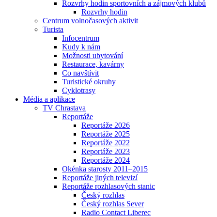
Rozvrhy hodin sportovních a zájmových klubů
Rozvrhy hodin
Centrum volnočasových aktivit
Turista
Infocentrum
Kudy k nám
Možnosti ubytování
Restaurace, kavárny
Co navštívit
Turistické okruhy
Cyklotrasy
Média a aplikace
TV Chrastava
Reportáže
Reportáže 2026
Reportáže 2025
Reportáže 2022
Reportáže 2023
Reportáže 2024
Okénka starosty 2011–2015
Reportáže jiných televizí
Reportáže rozhlasových stanic
Český rozhlas
Český rozhlas Sever
Radio Contact Liberec