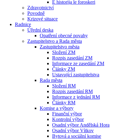
E historija le foroskeri
Zdravotnictví
Povodně
Krizové situace
Radnice
Úřední deska
Opatření obecné povahy
Zastupitelstvo a Rada města
Zastupitelstvo města
Složení ZM
Rozpis zasedání ZM
Informace ze zasedání ZM
Články ZM
Ustavující zastupitelstva
Rada města
Složení RM
Rozpis zasedání RM
Informace z jednání RM
Články RM
Komise a výbory
Finanční výbor
Kontrolní výbor
Osadní výbor Andělská Hora
Osadní výbor Vítkov
Bytová a sociální komise