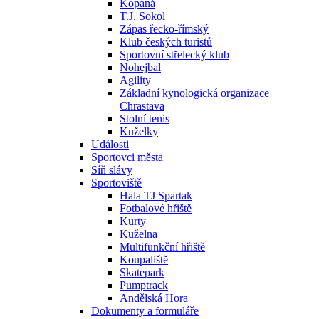
Kopaná
T.J. Sokol
Zápas řecko-římský
Klub českých turistů
Sportovní střelecký klub
Nohejbal
Agility
Základní kynologická organizace
Chrastava
Stolní tenis
Kuželky
Události
Sportovci města
Síň slávy
Sportoviště
Hala TJ Spartak
Fotbalové hřiště
Kurty
Kuželna
Multifunkční hřiště
Koupaliště
Skatepark
Pumptrack
Andělská Hora
Dokumenty a formuláře