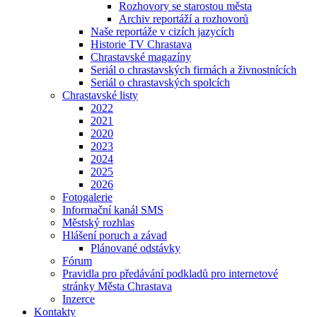
Rozhovory se starostou města
Archiv reportáží a rozhovorů
Naše reportáže v cizích jazycích
Historie TV Chrastava
Chrastavské magazíny
Seriál o chrastavských firmách a živnostnících
Seriál o chrastavských spolcích
Chrastavské listy
2022
2021
2020
2023
2024
2025
2026
Fotogalerie
Informační kanál SMS
Městský rozhlas
Hlášení poruch a závad
Plánované odstávky
Fórum
Pravidla pro předávání podkladů pro internetové
stránky Města Chrastava
Inzerce
Kontakty