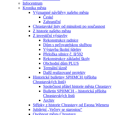
Infocentrum
Kronika města
Významné návštěvy našeho města
České
Zahraniční
Chrastavské listy od minulosti po současnost
Z historie našeho města
Z investiční výstavby
Rekonstrukce radnice
Dům s pečovatelskou službou
Výstavba školní jídelny
Přeložka silnice č. II⁄592
Rekonstrukce základní školy
Obchodní dům PLUS
Termální lázně
Další realizované projekty
Historické bulletiny SPHMCH (příloha
Chrastavských listů)
Společnost přátel historie města Chrastavy
Bulletin SPHMCH – historická příloha
Chrastavských listů
Archiv
Střípky z historie Chrastavy od Egona Wienera
Jubilejní „Večery se starostou“
Osobnost města Chrastavy