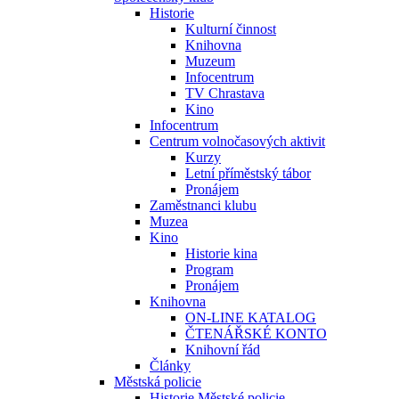
Historie
Kulturní činnost
Knihovna
Muzeum
Infocentrum
TV Chrastava
Kino
Infocentrum
Centrum volnočasových aktivit
Kurzy
Letní příměstský tábor
Pronájem
Zaměstnanci klubu
Muzea
Kino
Historie kina
Program
Pronájem
Knihovna
ON-LINE KATALOG
ČTENÁŘSKÉ KONTO
Knihovní řád
Články
Městská policie
Historie Městské policie