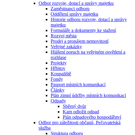
Odbor rozvoje, dotací a správy majetku
Zaměstnanci odboru
Oddělení správy majetku
Historie odboru rozvoje, dotací a správy
majetku
Formuláře a dokumenty ke stažení
Rozvoj města
Prodej a pronájem nemovitostí
Veřejné zakázky
Hlášení poruch na veřejném osvětlení a
rozhlase
Projekty
Hřbitov
Koupaliště
Fondy
Pasport místních komunikací
Články
Plán zimní údržby místních komunikací
Odpady
Sběrný dvůr
Kam odložit odpad
Plán odpadového hospodářství
Odbor pro záležitosti občanů, Pečovatelská
služba
Struktura odboru