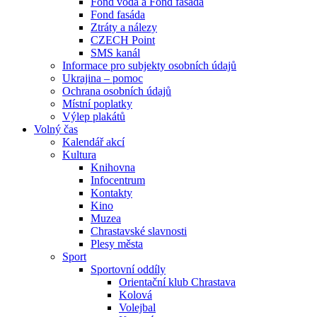
Fond voda a Fond fasáda
Fond fasáda
Ztráty a nálezy
CZECH Point
SMS kanál
Informace pro subjekty osobních údajů
Ukrajina – pomoc
Ochrana osobních údajů
Místní poplatky
Výlep plakátů
Volný čas
Kalendář akcí
Kultura
Knihovna
Infocentrum
Kontakty
Kino
Muzea
Chrastavské slavnosti
Plesy města
Sport
Sportovní oddíly
Orientační klub Chrastava
Kolová
Volejbal