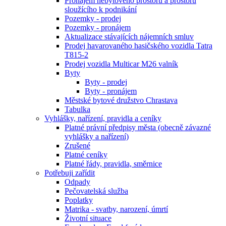
Pronájem nebytového prostoru a prostoru
sloužícího k podnikání
Pozemky - prodej
Pozemky - pronájem
Aktualizace stávajících nájemních smluv
Prodej havarovaného hasičského vozidla Tatra
T815-2
Prodej vozidla Multicar M26 valník
Byty
Byty - prodej
Byty - pronájem
Městské bytové družstvo Chrastava
Tabulka
Vyhlášky, nařízení, pravidla a ceníky
Platné právní předpisy města (obecně závazné
vyhlášky a nařízení)
Zrušené
Platné ceníky
Platné řády, pravidla, směrnice
Potřebuji zařídit
Odpady
Pečovatelská služba
Poplatky
Matrika - svatby, narození, úmrtí
Životní situace