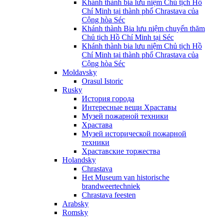
Khánh thành bia lưu niệm Chủ tịch Hồ
Chí Minh tại thành phố Chrastava của
Cộng hòa Séc
Khánh thành Bia lưu niệm chuyến thăm
Chủ tịch Hồ Chí Minh tại Séc
Khánh thành bia lưu niệm Chủ tịch Hồ
Chí Minh tại thành phố Chrastava của
Cộng hòa Séc
Moldavsky
Orasul Istoric
Rusky
История города
Интересные вещи Храставы
Музей пожарной техники
Храстава
Музей исторической пожарной
техники
Храставские торжества
Holandsky
Chrastava
Het Museum van historische
brandweertechniek
Chrastava feesten
Arabsky
Romsky