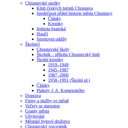
Chrastavské spolky
Klub českých turistů Chrastava
Společnost přátel historie města Chrastavy
Články
Kroniky
Jednota bratrská
Hasiči
Sportovní oddíly
Školství
Chrastavské školy
Školník – příloha Chrastavský listů
Školní kroniky
1919–1949
1945–1987
1987–2000
1958–1991 (Školní ul.)
Články
Plakety J. A. Komenského
Doprava
Firmy a služby ve městě
Večery se starostou
Granty města
Ubytování
Městské bytové družstvo
Chrastavský rozcestník