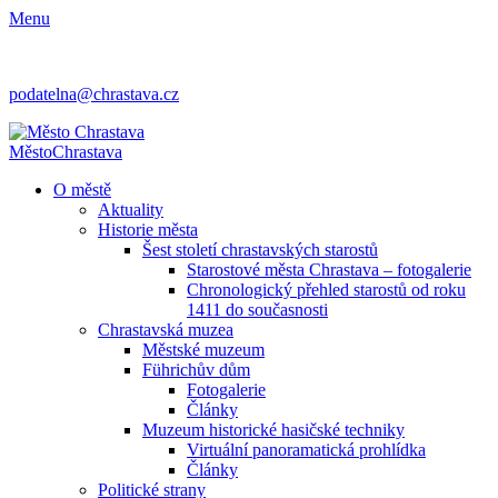
Menu
podatelna@chrastava.cz
Město
Chrastava
O městě
Aktuality
Historie města
Šest století chrastavských starostů
Starostové města Chrastava – fotogalerie
Chronologický přehled starostů od roku
1411 do současnosti
Chrastavská muzea
Městské muzeum
Führichův dům
Fotogalerie
Články
Muzeum historické hasičské techniky
Virtuální panoramatická prohlídka
Články
Politické strany