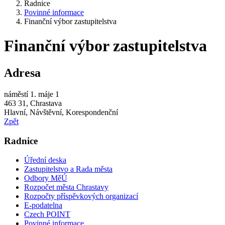
Radnice
Povinné informace
Finanční výbor zastupitelstva
Finanční výbor zastupitelstva
Adresa
náměstí 1. máje 1
463 31, Chrastava
Hlavní, Návštěvní, Korespondenční
Zpět
Radnice
Úřední deska
Zastupitelstvo a Rada města
Odbory MěÚ
Rozpočet města Chrastavy
Rozpočty příspěvkových organizací
E-podatelna
Czech POINT
Povinné informace