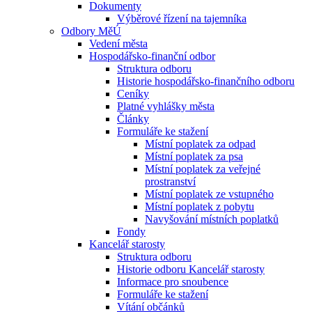
Dokumenty
Výběrové řízení na tajemníka
Odbory MěÚ
Vedení města
Hospodářsko-finanční odbor
Struktura odboru
Historie hospodářsko-finančního odboru
Ceníky
Platné vyhlášky města
Články
Formuláře ke stažení
Místní poplatek za odpad
Místní poplatek za psa
Místní poplatek za veřejné
prostranství
Místní poplatek ze vstupného
Místní poplatek z pobytu
Navyšování místních poplatků
Fondy
Kancelář starosty
Struktura odboru
Historie odboru Kancelář starosty
Informace pro snoubence
Formuláře ke stažení
Vítání občánků