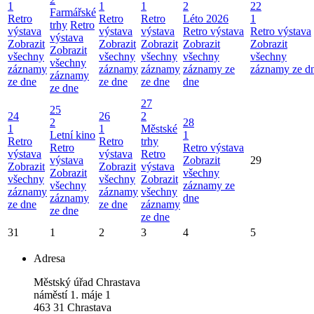
1
1
1
2
22
Farmářské
Retro
Retro
Retro
Léto 2026
1
trhy
Retro
výstava
výstava
výstava
Retro výstava
Retro výstava
výstava
Zobrazit
Zobrazit
Zobrazit
Zobrazit
Zobrazit
Zobrazit
všechny
všechny
všechny
všechny
všechny
všechny
záznamy
záznamy
záznamy
záznamy ze
záznamy ze d
záznamy
ze dne
ze dne
ze dne
dne
ze dne
27
25
24
26
2
2
28
1
1
Městské
Letní kino
1
Retro
Retro
trhy
Retro
Retro výstava
výstava
výstava
Retro
výstava
Zobrazit
29
Zobrazit
Zobrazit
výstava
Zobrazit
všechny
všechny
všechny
Zobrazit
všechny
záznamy ze
záznamy
záznamy
všechny
záznamy
dne
ze dne
ze dne
záznamy
ze dne
ze dne
31
1
2
3
4
5
Adresa
Městský úřad Chrastava
náměstí 1. máje 1
463 31 Chrastava