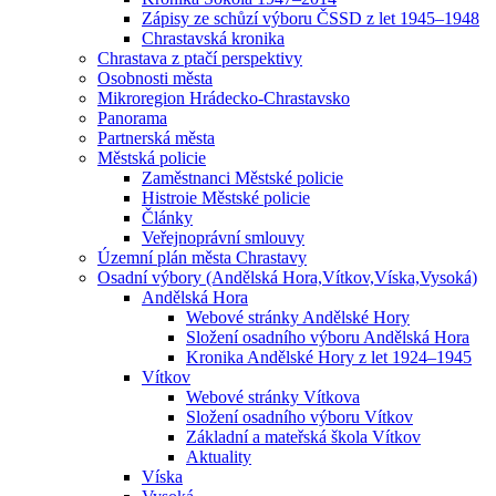
Zápisy ze schůzí výboru ČSSD z let 1945–1948
Chrastavská kronika
Chrastava z ptačí perspektivy
Osobnosti města
Mikroregion Hrádecko-Chrastavsko
Panorama
Partnerská města
Městská policie
Zaměstnanci Městské policie
Histroie Městské policie
Články
Veřejnoprávní smlouvy
Územní plán města Chrastavy
Osadní výbory (Andělská Hora,Vítkov,Víska,Vysoká)
Andělská Hora
Webové stránky Andělské Hory
Složení osadního výboru Andělská Hora
Kronika Andělské Hory z let 1924–1945
Vítkov
Webové stránky Vítkova
Složení osadního výboru Vítkov
Základní a mateřská škola Vítkov
Aktuality
Víska