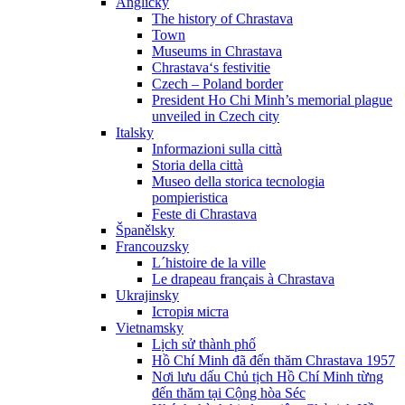
Anglicky
The history of Chrastava
Town
Museums in Chrastava
Chrastava‘s festivitie
Czech – Poland border
President Ho Chi Minh’s memorial plague
unveiled in Czech city
Italsky
Informazioni sulla città
Storia della città
Museo della storica tecnologia
pompieristica
Feste di Chrastava
Španělsky
Francouzsky
L´histoire de la ville
Le drapeau français à Chrastava
Ukrajinsky
Історія міста
Vietnamsky
Lịch sử thành phố
Hồ Chí Minh đã đến thăm Chrastava 1957
Nơi lưu dấu Chủ tịch Hồ Chí Minh từng
đến thăm tại Cộng hòa Séc