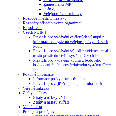
Zaměstnanci MP
Články
Veřejnoprávní smlouvy
Rozpočet města Chrastavy
Rozpočty příspěvkových organizací
E-podatelna
Czech POINT
Pravidla pro vydávání ověřených výstupů z
informačních systémů veřejné správy – Czech
Point
Pravidla pro vydávání výpisů z evidence rejstříku
trestů prostřednictvím systému Czech Point
Pravidla pro vydávání výpisů z bodového
hodnocení řidičů prostřednictvím systému Czech
Point
Povinné informace
Informace poskytnuté občanům
Pravidla pro zajištění přístupu k informacím
Veřejné zakázky
Ztráty a nálezy
Ztráty a nálezy věci
Ztráty a nálezy zvířata
Volná místa
Prodeje a pronájmy