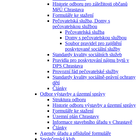
Historie odboru pro záležitosti občanů
MěÚ Chrastava
Formuláře ke stažení
Pečovatelská služba, Domy s
pečovatelskou službou
Pečovatelská služba
Domy s pečovatelskou službou
Soubor pravidel pro zajištění
poskytované sociální služby
Standardy kvality sociálních služeb
Pravidla pro poskytování nájmu bytů v
DPS Chrastava
Provozní řád pečovatelské služby
Standardy kvality sociálně-právní ochrany
dětí
Články
Odbor výstavby a územní správy
Struktura odboru
Historie odboru výstavby a územní správy
Formuláře ke stažení
Územní plán Chrastavy
Informace stavebního úřadu v Chrastavě
Články
Agendy úřadu a příslušné formuláře
Společenský klub