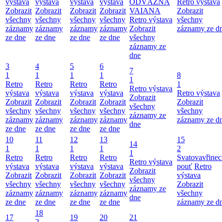
výstava
výstava
výstava
výstava
ODVÁŽNÁ
Retro výstava
Zobrazit
Zobrazit
Zobrazit
Zobrazit
VAIANA
Zobrazit
všechny
všechny
všechny
všechny
Retro výstava
všechny
záznamy
záznamy
záznamy
záznamy
Zobrazit
záznamy ze d
ze dne
ze dne
ze dne
ze dne
všechny
záznamy ze
dne
3
4
5
6
7
1
1
1
1
8
1
Retro
Retro
Retro
Retro
1
Retro výstava
výstava
výstava
výstava
výstava
Retro výstava
Zobrazit
Zobrazit
Zobrazit
Zobrazit
Zobrazit
Zobrazit
všechny
všechny
všechny
všechny
všechny
všechny
záznamy ze
záznamy
záznamy
záznamy
záznamy
záznamy ze d
dne
ze dne
ze dne
ze dne
ze dne
10
11
12
13
15
14
1
1
1
1
2
1
Retro
Retro
Retro
Retro
Svatovavřinec
Retro výstava
výstava
výstava
výstava
výstava
pouť
Retro
Zobrazit
Zobrazit
Zobrazit
Zobrazit
Zobrazit
výstava
všechny
všechny
všechny
všechny
všechny
Zobrazit
záznamy ze
záznamy
záznamy
záznamy
záznamy
všechny
dne
ze dne
ze dne
ze dne
ze dne
záznamy ze d
18
17
19
20
21
2