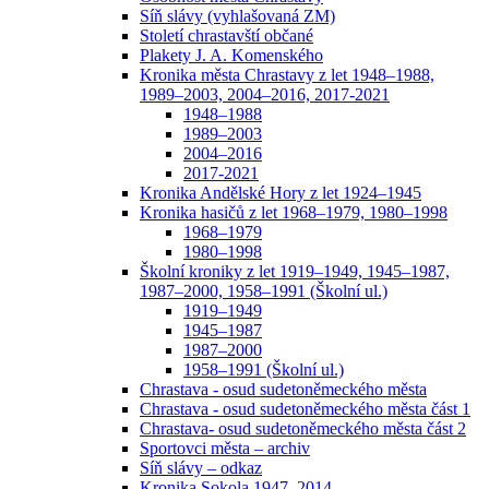
Síň slávy (vyhlašovaná ZM)
Století chrastavští občané
Plakety J. A. Komenského
Kronika města Chrastavy z let 1948–1988,
1989–2003, 2004–2016, 2017-2021
1948–1988
1989–2003
2004–2016
2017-2021
Kronika Andělské Hory z let 1924–1945
Kronika hasičů z let 1968–1979, 1980–1998
1968–1979
1980–1998
Školní kroniky z let 1919–1949, 1945–1987,
1987–2000, 1958–1991 (Školní ul.)
1919–1949
1945–1987
1987–2000
1958–1991 (Školní ul.)
Chrastava - osud sudetoněmeckého města
Chrastava - osud sudetoněmeckého města část 1
Chrastava- osud sudetoněmeckého města část 2
Sportovci města – archiv
Síň slávy – odkaz
Kronika Sokola 1947–2014