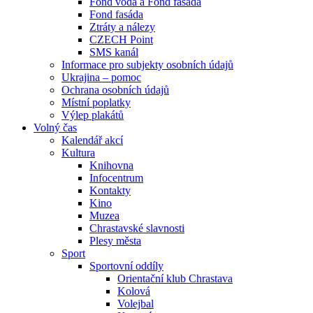
Fond voda a Fond fasáda
Fond fasáda
Ztráty a nálezy
CZECH Point
SMS kanál
Informace pro subjekty osobních údajů
Ukrajina – pomoc
Ochrana osobních údajů
Místní poplatky
Výlep plakátů
Volný čas
Kalendář akcí
Kultura
Knihovna
Infocentrum
Kontakty
Kino
Muzea
Chrastavské slavnosti
Plesy města
Sport
Sportovní oddíly
Orientační klub Chrastava
Kolová
Volejbal