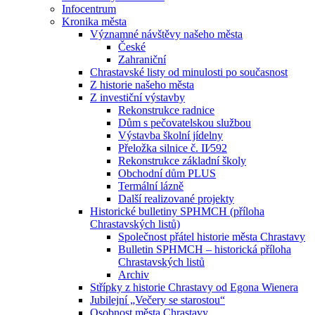
Infocentrum
Kronika města
Významné návštěvy našeho města
České
Zahraniční
Chrastavské listy od minulosti po současnost
Z historie našeho města
Z investiční výstavby
Rekonstrukce radnice
Dům s pečovatelskou službou
Výstavba školní jídelny
Přeložka silnice č. II⁄592
Rekonstrukce základní školy
Obchodní dům PLUS
Termální lázně
Další realizované projekty
Historické bulletiny SPHMCH (příloha
Chrastavských listů)
Společnost přátel historie města Chrastavy
Bulletin SPHMCH – historická příloha
Chrastavských listů
Archiv
Střípky z historie Chrastavy od Egona Wienera
Jubilejní „Večery se starostou“
Osobnost města Chrastavy