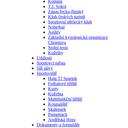
Kopaná
T.J. Sokol
Zápas řecko-římský
Klub českých turistů
Sportovní střelecký klub
Nohejbal
Agility
Základní kynologická organizace
Chrastava
Stolní tenis
Kuželky
Události
Sportovci města
Síň slávy
Sportoviště
Hala TJ Spartak
Fotbalové hřiště
Kurty
Kuželna
Multifunkční hřiště
Koupaliště
Skatepark
Pumptrack
Andělská Hora
Dokumenty a formuláře