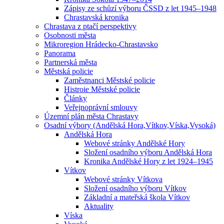
Zápisy ze schůzí výboru ČSSD z let 1945–1948
Chrastavská kronika
Chrastava z ptačí perspektivy
Osobnosti města
Mikroregion Hrádecko-Chrastavsko
Panorama
Partnerská města
Městská policie
Zaměstnanci Městské policie
Histroie Městské policie
Články
Veřejnoprávní smlouvy
Územní plán města Chrastavy
Osadní výbory (Andělská Hora,Vítkov,Víska,Vysoká)
Andělská Hora
Webové stránky Andělské Hory
Složení osadního výboru Andělská Hora
Kronika Andělské Hory z let 1924–1945
Vítkov
Webové stránky Vítkova
Složení osadního výboru Vítkov
Základní a mateřská škola Vítkov
Aktuality
Víska