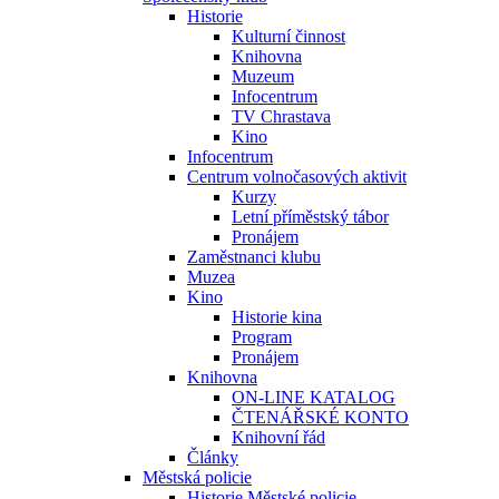
Historie
Kulturní činnost
Knihovna
Muzeum
Infocentrum
TV Chrastava
Kino
Infocentrum
Centrum volnočasových aktivit
Kurzy
Letní příměstský tábor
Pronájem
Zaměstnanci klubu
Muzea
Kino
Historie kina
Program
Pronájem
Knihovna
ON-LINE KATALOG
ČTENÁŘSKÉ KONTO
Knihovní řád
Články
Městská policie
Historie Městské policie