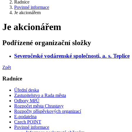
Radnice
Povinné informace
Je akcionářem
Je akcionářem
Podřízené organizační složky
Severočeské vodárenské společnosti, a. s. Teplice
Zpět
Radnice
Úřední deska
Zastupitelstvo a Rada města
Odbory MěÚ
Rozpočet města Chrastavy
Rozpočty příspěvkových organizací
E-podatelna
Czech POINT
Povinné informace