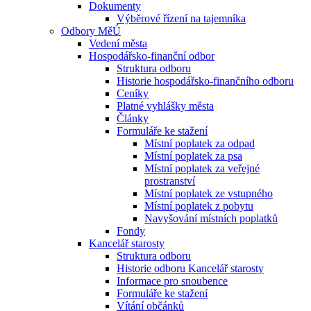
Dokumenty
Výběrové řízení na tajemníka
Odbory MěÚ
Vedení města
Hospodářsko-finanční odbor
Struktura odboru
Historie hospodářsko-finančního odboru
Ceníky
Platné vyhlášky města
Články
Formuláře ke stažení
Místní poplatek za odpad
Místní poplatek za psa
Místní poplatek za veřejné
prostranství
Místní poplatek ze vstupného
Místní poplatek z pobytu
Navyšování místních poplatků
Fondy
Kancelář starosty
Struktura odboru
Historie odboru Kancelář starosty
Informace pro snoubence
Formuláře ke stažení
Vítání občánků