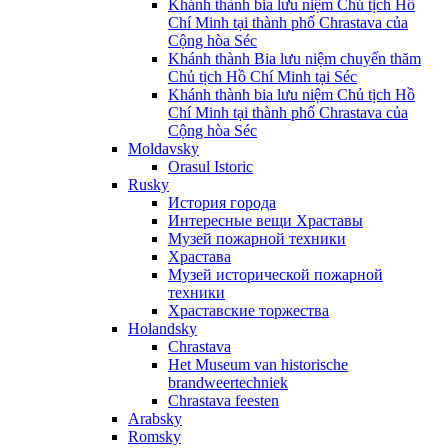
Khánh thành bia lưu niệm Chủ tịch Hồ
Chí Minh tại thành phố Chrastava của
Cộng hòa Séc
Khánh thành Bia lưu niệm chuyến thăm
Chủ tịch Hồ Chí Minh tại Séc
Khánh thành bia lưu niệm Chủ tịch Hồ
Chí Minh tại thành phố Chrastava của
Cộng hòa Séc
Moldavsky
Orasul Istoric
Rusky
История города
Интересные вещи Храставы
Музей пожарной техники
Храстава
Музей исторической пожарной
техники
Храставские торжества
Holandsky
Chrastava
Het Museum van historische
brandweertechniek
Chrastava feesten
Arabsky
Romsky