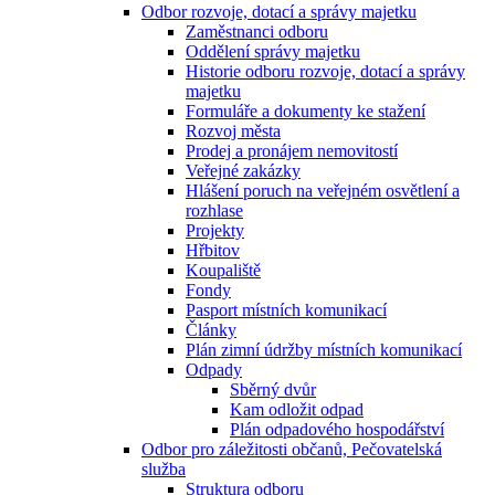
Odbor rozvoje, dotací a správy majetku
Zaměstnanci odboru
Oddělení správy majetku
Historie odboru rozvoje, dotací a správy
majetku
Formuláře a dokumenty ke stažení
Rozvoj města
Prodej a pronájem nemovitostí
Veřejné zakázky
Hlášení poruch na veřejném osvětlení a
rozhlase
Projekty
Hřbitov
Koupaliště
Fondy
Pasport místních komunikací
Články
Plán zimní údržby místních komunikací
Odpady
Sběrný dvůr
Kam odložit odpad
Plán odpadového hospodářství
Odbor pro záležitosti občanů, Pečovatelská
služba
Struktura odboru