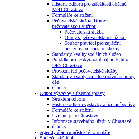
Historie odboru pro záležitosti občanů
MěÚ Chrastava
Formuláře ke stažení
Pečovatelská služba, Domy s
pečovatelskou službou
Pečovatelská služba
Domy s pečovatelskou službou
Soubor pravidel pro zajištění
poskytované sociální služby
Standardy kvality sociálních služeb
Pravidla pro poskytování nájmu bytů v
DPS Chrastava
Provozní řád pečovatelské služby
Standardy kvality sociálně-právní ochrany
dětí
Články
Odbor výstavby a územní správy
Struktura odboru
Historie odboru výstavby a územní správy
Formuláře ke stažení
Územní plán Chrastavy
Informace stavebního úřadu v Chrastavě
Články
Agendy úřadu a příslušné formuláře
Společenský klub