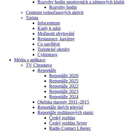
Rozvrhy hodin sportovních a zájmových klubů
Rozvrhy hodin
Centrum volnočasových aktivit
Turista
Infocentrum
Kudy k nám
Možnosti ubytování
Restaurace, kavárny
Co navštívit
Turistické okruhy
Cyklotrasy
Média a aplikace
TV Chrastava
Reportáže
Reportáže 2026
Reportáže 2025
Reportáže 2022
Reportáže 2023
Reportáže 2024
Okénka starosty 2011–2015
Reportáže jiných televizí
Reportáže rozhlasových stanic
Český rozhlas
Český rozhlas Sever
Radio Contact Liberec