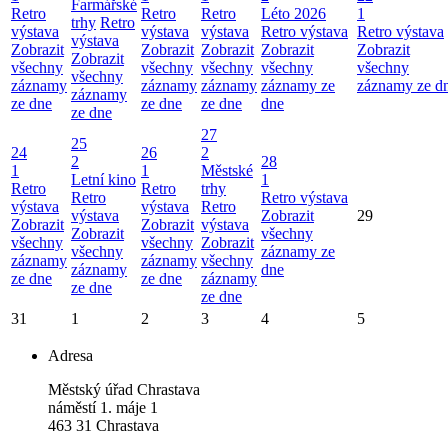
Farmářské
Retro
Retro
Retro
Léto 2026
1
trhy
Retro
výstava
výstava
výstava
Retro výstava
Retro výstava
výstava
Zobrazit
Zobrazit
Zobrazit
Zobrazit
Zobrazit
Zobrazit
všechny
všechny
všechny
všechny
všechny
všechny
záznamy
záznamy
záznamy
záznamy ze
záznamy ze d
záznamy
ze dne
ze dne
ze dne
dne
ze dne
27
25
24
26
2
2
28
1
1
Městské
Letní kino
1
Retro
Retro
trhy
Retro
Retro výstava
výstava
výstava
Retro
výstava
Zobrazit
29
Zobrazit
Zobrazit
výstava
Zobrazit
všechny
všechny
všechny
Zobrazit
všechny
záznamy ze
záznamy
záznamy
všechny
záznamy
dne
ze dne
ze dne
záznamy
ze dne
ze dne
31
1
2
3
4
5
Adresa
Městský úřad Chrastava
náměstí 1. máje 1
463 31 Chrastava