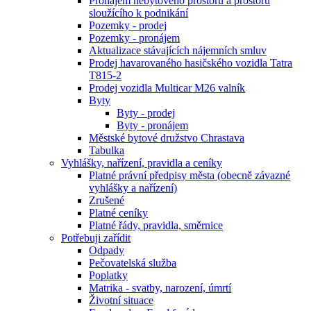
Pronájem nebytového prostoru a prostoru
sloužícího k podnikání
Pozemky - prodej
Pozemky - pronájem
Aktualizace stávajících nájemních smluv
Prodej havarovaného hasičského vozidla Tatra
T815-2
Prodej vozidla Multicar M26 valník
Byty
Byty - prodej
Byty - pronájem
Městské bytové družstvo Chrastava
Tabulka
Vyhlášky, nařízení, pravidla a ceníky
Platné právní předpisy města (obecně závazné
vyhlášky a nařízení)
Zrušené
Platné ceníky
Platné řády, pravidla, směrnice
Potřebuji zařídit
Odpady
Pečovatelská služba
Poplatky
Matrika - svatby, narození, úmrtí
Životní situace