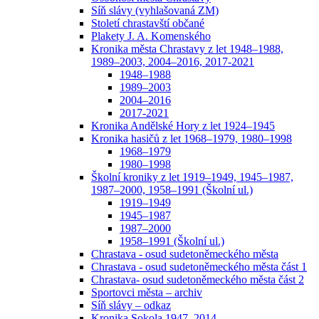
Síň slávy (vyhlašovaná ZM)
Století chrastavští občané
Plakety J. A. Komenského
Kronika města Chrastavy z let 1948–1988,
1989–2003, 2004–2016, 2017-2021
1948–1988
1989–2003
2004–2016
2017-2021
Kronika Andělské Hory z let 1924–1945
Kronika hasičů z let 1968–1979, 1980–1998
1968–1979
1980–1998
Školní kroniky z let 1919–1949, 1945–1987,
1987–2000, 1958–1991 (Školní ul.)
1919–1949
1945–1987
1987–2000
1958–1991 (Školní ul.)
Chrastava - osud sudetoněmeckého města
Chrastava - osud sudetoněmeckého města část 1
Chrastava- osud sudetoněmeckého města část 2
Sportovci města – archiv
Síň slávy – odkaz
Kronika Sokola 1947–2014