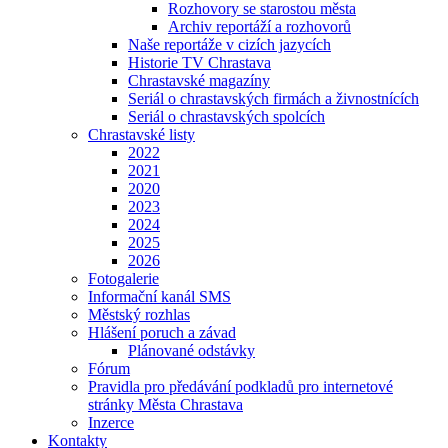
Rozhovory se starostou města
Archiv reportáží a rozhovorů
Naše reportáže v cizích jazycích
Historie TV Chrastava
Chrastavské magazíny
Seriál o chrastavských firmách a živnostnících
Seriál o chrastavských spolcích
Chrastavské listy
2022
2021
2020
2023
2024
2025
2026
Fotogalerie
Informační kanál SMS
Městský rozhlas
Hlášení poruch a závad
Plánované odstávky
Fórum
Pravidla pro předávání podkladů pro internetové
stránky Města Chrastava
Inzerce
Kontakty