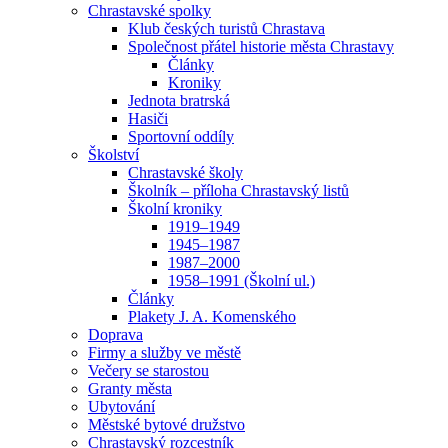
Chrastavské spolky
Klub českých turistů Chrastava
Společnost přátel historie města Chrastavy
Články
Kroniky
Jednota bratrská
Hasiči
Sportovní oddíly
Školství
Chrastavské školy
Školník – příloha Chrastavský listů
Školní kroniky
1919–1949
1945–1987
1987–2000
1958–1991 (Školní ul.)
Články
Plakety J. A. Komenského
Doprava
Firmy a služby ve městě
Večery se starostou
Granty města
Ubytování
Městské bytové družstvo
Chrastavský rozcestník