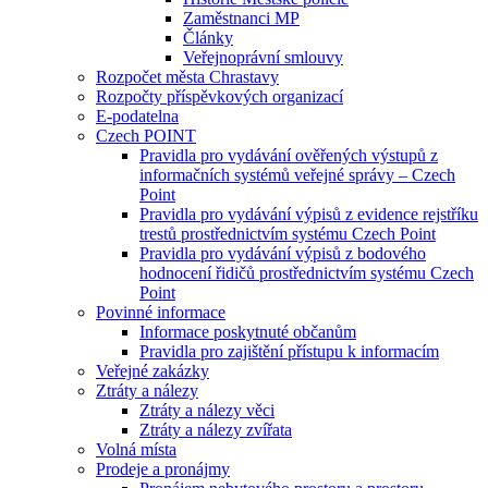
Zaměstnanci MP
Články
Veřejnoprávní smlouvy
Rozpočet města Chrastavy
Rozpočty příspěvkových organizací
E-podatelna
Czech POINT
Pravidla pro vydávání ověřených výstupů z
informačních systémů veřejné správy – Czech
Point
Pravidla pro vydávání výpisů z evidence rejstříku
trestů prostřednictvím systému Czech Point
Pravidla pro vydávání výpisů z bodového
hodnocení řidičů prostřednictvím systému Czech
Point
Povinné informace
Informace poskytnuté občanům
Pravidla pro zajištění přístupu k informacím
Veřejné zakázky
Ztráty a nálezy
Ztráty a nálezy věci
Ztráty a nálezy zvířata
Volná místa
Prodeje a pronájmy