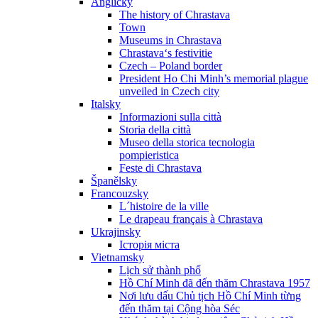
Anglicky
The history of Chrastava
Town
Museums in Chrastava
Chrastava‘s festivitie
Czech – Poland border
President Ho Chi Minh’s memorial plague
unveiled in Czech city
Italsky
Informazioni sulla città
Storia della città
Museo della storica tecnologia
pompieristica
Feste di Chrastava
Španělsky
Francouzsky
L´histoire de la ville
Le drapeau français à Chrastava
Ukrajinsky
Історія міста
Vietnamsky
Lịch sử thành phố
Hồ Chí Minh đã đến thăm Chrastava 1957
Nơi lưu dấu Chủ tịch Hồ Chí Minh từng
đến thăm tại Cộng hòa Séc