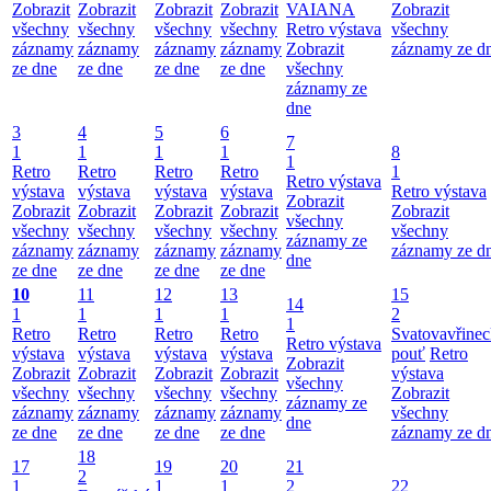
Zobrazit
Zobrazit
Zobrazit
Zobrazit
VAIANA
Zobrazit
všechny
všechny
všechny
všechny
Retro výstava
všechny
záznamy
záznamy
záznamy
záznamy
Zobrazit
záznamy ze d
ze dne
ze dne
ze dne
ze dne
všechny
záznamy ze
dne
3
4
5
6
7
1
1
1
1
8
1
Retro
Retro
Retro
Retro
1
Retro výstava
výstava
výstava
výstava
výstava
Retro výstava
Zobrazit
Zobrazit
Zobrazit
Zobrazit
Zobrazit
Zobrazit
všechny
všechny
všechny
všechny
všechny
všechny
záznamy ze
záznamy
záznamy
záznamy
záznamy
záznamy ze d
dne
ze dne
ze dne
ze dne
ze dne
10
11
12
13
15
14
1
1
1
1
2
1
Retro
Retro
Retro
Retro
Svatovavřinec
Retro výstava
výstava
výstava
výstava
výstava
pouť
Retro
Zobrazit
Zobrazit
Zobrazit
Zobrazit
Zobrazit
výstava
všechny
všechny
všechny
všechny
všechny
Zobrazit
záznamy ze
záznamy
záznamy
záznamy
záznamy
všechny
dne
ze dne
ze dne
ze dne
ze dne
záznamy ze d
18
17
19
20
21
2
1
1
1
2
22