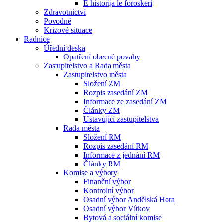
E historija le foroskeri
Zdravotnictví
Povodně
Krizové situace
Radnice
Úřední deska
Opatření obecné povahy
Zastupitelstvo a Rada města
Zastupitelstvo města
Složení ZM
Rozpis zasedání ZM
Informace ze zasedání ZM
Články ZM
Ustavující zastupitelstva
Rada města
Složení RM
Rozpis zasedání RM
Informace z jednání RM
Články RM
Komise a výbory
Finanční výbor
Kontrolní výbor
Osadní výbor Andělská Hora
Osadní výbor Vítkov
Bytová a sociální komise