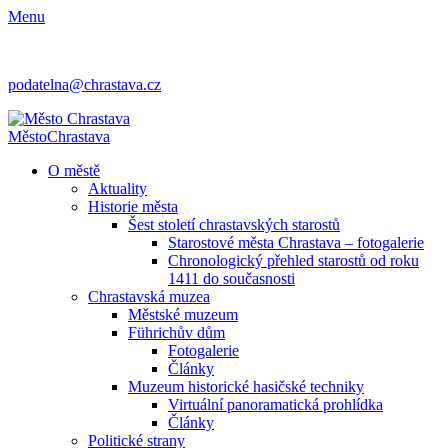
Menu
podatelna@chrastava.cz
Město
Chrastava
O městě
Aktuality
Historie města
Šest století chrastavských starostů
Starostové města Chrastava – fotogalerie
Chronologický přehled starostů od roku
1411 do současnosti
Chrastavská muzea
Městské muzeum
Führichův dům
Fotogalerie
Články
Muzeum historické hasičské techniky
Virtuální panoramatická prohlídka
Články
Politické strany