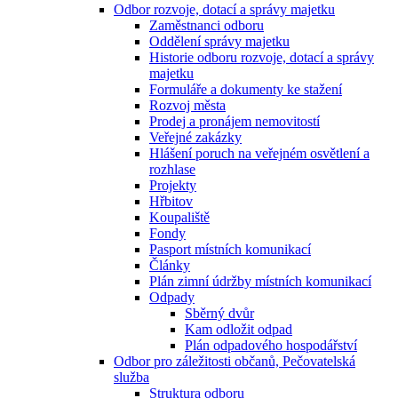
Odbor rozvoje, dotací a správy majetku
Zaměstnanci odboru
Oddělení správy majetku
Historie odboru rozvoje, dotací a správy
majetku
Formuláře a dokumenty ke stažení
Rozvoj města
Prodej a pronájem nemovitostí
Veřejné zakázky
Hlášení poruch na veřejném osvětlení a
rozhlase
Projekty
Hřbitov
Koupaliště
Fondy
Pasport místních komunikací
Články
Plán zimní údržby místních komunikací
Odpady
Sběrný dvůr
Kam odložit odpad
Plán odpadového hospodářství
Odbor pro záležitosti občanů, Pečovatelská
služba
Struktura odboru