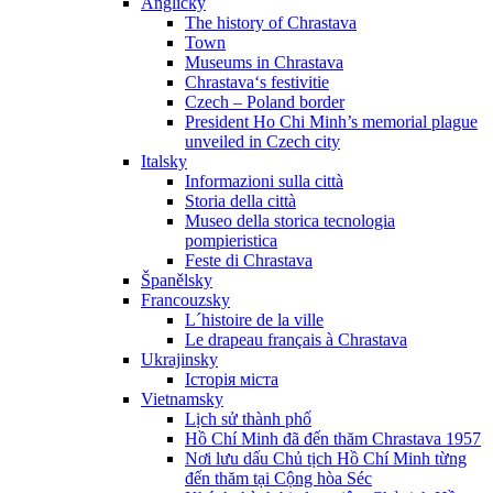
Anglicky
The history of Chrastava
Town
Museums in Chrastava
Chrastava‘s festivitie
Czech – Poland border
President Ho Chi Minh’s memorial plague
unveiled in Czech city
Italsky
Informazioni sulla città
Storia della città
Museo della storica tecnologia
pompieristica
Feste di Chrastava
Španělsky
Francouzsky
L´histoire de la ville
Le drapeau français à Chrastava
Ukrajinsky
Історія міста
Vietnamsky
Lịch sử thành phố
Hồ Chí Minh đã đến thăm Chrastava 1957
Nơi lưu dấu Chủ tịch Hồ Chí Minh từng
đến thăm tại Cộng hòa Séc