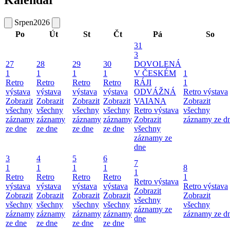
Srpen
2026
Po
Út
St
Čt
Pá
So
31
3
27
28
29
30
DOVOLENÁ
1
1
1
1
V ČESKÉM
1
Retro
Retro
Retro
Retro
RÁJI
1
výstava
výstava
výstava
výstava
ODVÁŽNÁ
Retro výstava
Zobrazit
Zobrazit
Zobrazit
Zobrazit
VAIANA
Zobrazit
všechny
všechny
všechny
všechny
Retro výstava
všechny
záznamy
záznamy
záznamy
záznamy
Zobrazit
záznamy ze d
ze dne
ze dne
ze dne
ze dne
všechny
záznamy ze
dne
3
4
5
6
7
1
1
1
1
8
1
Retro
Retro
Retro
Retro
1
Retro výstava
výstava
výstava
výstava
výstava
Retro výstava
Zobrazit
Zobrazit
Zobrazit
Zobrazit
Zobrazit
Zobrazit
všechny
všechny
všechny
všechny
všechny
všechny
záznamy ze
záznamy
záznamy
záznamy
záznamy
záznamy ze d
dne
ze dne
ze dne
ze dne
ze dne