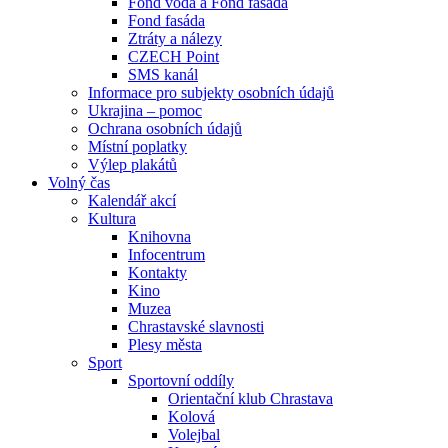
Fond voda a Fond fasáda
Fond fasáda
Ztráty a nálezy
CZECH Point
SMS kanál
Informace pro subjekty osobních údajů
Ukrajina – pomoc
Ochrana osobních údajů
Místní poplatky
Výlep plakátů
Volný čas
Kalendář akcí
Kultura
Knihovna
Infocentrum
Kontakty
Kino
Muzea
Chrastavské slavnosti
Plesy města
Sport
Sportovní oddíly
Orientační klub Chrastava
Kolová
Volejbal