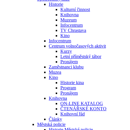
Historie
Kulturní činnost
Knihovna
Muzeum
Infocentrum
TV Chrastava
Kino
Infocentrum
Centrum volnočasových aktivit
Kurzy
Letní příměstský tábor
Pronájem
Zaměstnanci klubu
Muzea
Kino
Historie kina
Program
Pronájem
Knihovna
ON-LINE KATALOG
ČTENÁŘSKÉ KONTO
Knihovní řád
Články
Městská policie
Historie Městské policie