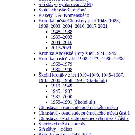
Síň slávy (vyhlašovaná ZM)
Století chrastavští občané
Plakety J. A. Komenského
Kronika města Chrastavy z let 1948–1988,
1989–2003, 2004–2016, 2017-2021
1948–1988
1989–2003
2004–2016
2017-2021
Kronika Andělské Hory z let 1924–1945
Kronika hasičů z let 1968–1979, 1980–1998
1968–1979
1980–1998
Školní kroniky z let 1919–1949, 1945–1987,
1987–2000, 1958–1991 (Školní ul.)
1919–1949
1945–1987
1987–2000
1958–1991 (Školní ul.)
Chrastava - osud sudetoněmeckého města
Chrastava - osud sudetoněmeckého města část 1
Chrastava- osud sudetoněmeckého města část 2
Sportovci města – archiv
Síň slávy – odkaz
Kronika Sokola 1947–2014