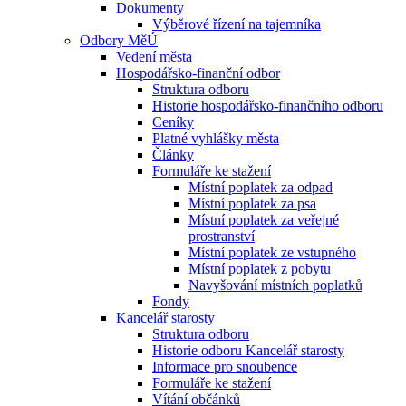
Dokumenty
Výběrové řízení na tajemníka
Odbory MěÚ
Vedení města
Hospodářsko-finanční odbor
Struktura odboru
Historie hospodářsko-finančního odboru
Ceníky
Platné vyhlášky města
Články
Formuláře ke stažení
Místní poplatek za odpad
Místní poplatek za psa
Místní poplatek za veřejné
prostranství
Místní poplatek ze vstupného
Místní poplatek z pobytu
Navyšování místních poplatků
Fondy
Kancelář starosty
Struktura odboru
Historie odboru Kancelář starosty
Informace pro snoubence
Formuláře ke stažení
Vítání občánků