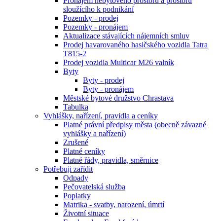
Pronájem nebytového prostoru a prostoru
sloužícího k podnikání
Pozemky - prodej
Pozemky - pronájem
Aktualizace stávajících nájemních smluv
Prodej havarovaného hasičského vozidla Tatra
T815-2
Prodej vozidla Multicar M26 valník
Byty
Byty - prodej
Byty - pronájem
Městské bytové družstvo Chrastava
Tabulka
Vyhlášky, nařízení, pravidla a ceníky
Platné právní předpisy města (obecně závazné
vyhlášky a nařízení)
Zrušené
Platné ceníky
Platné řády, pravidla, směrnice
Potřebuji zařídit
Odpady
Pečovatelská služba
Poplatky
Matrika - svatby, narození, úmrtí
Životní situace