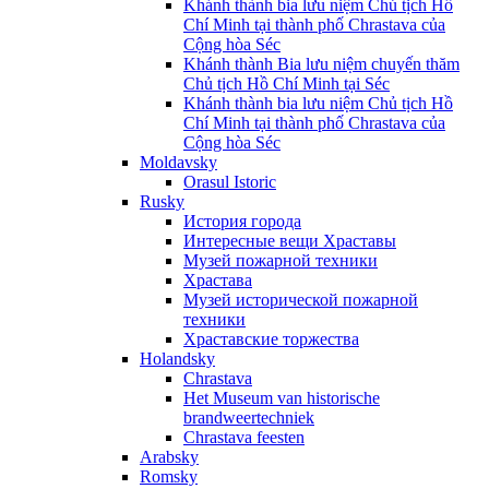
Khánh thành bia lưu niệm Chủ tịch Hồ
Chí Minh tại thành phố Chrastava của
Cộng hòa Séc
Khánh thành Bia lưu niệm chuyến thăm
Chủ tịch Hồ Chí Minh tại Séc
Khánh thành bia lưu niệm Chủ tịch Hồ
Chí Minh tại thành phố Chrastava của
Cộng hòa Séc
Moldavsky
Orasul Istoric
Rusky
История города
Интересные вещи Храставы
Музей пожарной техники
Храстава
Музей исторической пожарной
техники
Храставские торжества
Holandsky
Chrastava
Het Museum van historische
brandweertechniek
Chrastava feesten
Arabsky
Romsky