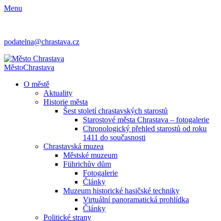
Menu
podatelna@chrastava.cz
Město
Chrastava
O městě
Aktuality
Historie města
Šest století chrastavských starostů
Starostové města Chrastava – fotogalerie
Chronologický přehled starostů od roku
1411 do současnosti
Chrastavská muzea
Městské muzeum
Führichův dům
Fotogalerie
Články
Muzeum historické hasičské techniky
Virtuální panoramatická prohlídka
Články
Politické strany