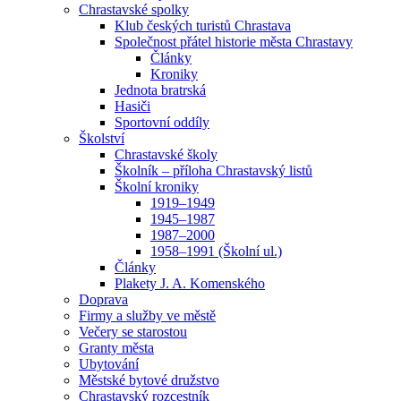
Chrastavské spolky
Klub českých turistů Chrastava
Společnost přátel historie města Chrastavy
Články
Kroniky
Jednota bratrská
Hasiči
Sportovní oddíly
Školství
Chrastavské školy
Školník – příloha Chrastavský listů
Školní kroniky
1919–1949
1945–1987
1987–2000
1958–1991 (Školní ul.)
Články
Plakety J. A. Komenského
Doprava
Firmy a služby ve městě
Večery se starostou
Granty města
Ubytování
Městské bytové družstvo
Chrastavský rozcestník