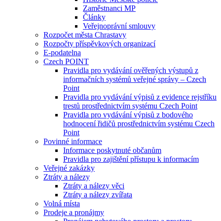
Zaměstnanci MP
Články
Veřejnoprávní smlouvy
Rozpočet města Chrastavy
Rozpočty příspěvkových organizací
E-podatelna
Czech POINT
Pravidla pro vydávání ověřených výstupů z
informačních systémů veřejné správy – Czech
Point
Pravidla pro vydávání výpisů z evidence rejstříku
trestů prostřednictvím systému Czech Point
Pravidla pro vydávání výpisů z bodového
hodnocení řidičů prostřednictvím systému Czech
Point
Povinné informace
Informace poskytnuté občanům
Pravidla pro zajištění přístupu k informacím
Veřejné zakázky
Ztráty a nálezy
Ztráty a nálezy věci
Ztráty a nálezy zvířata
Volná místa
Prodeje a pronájmy