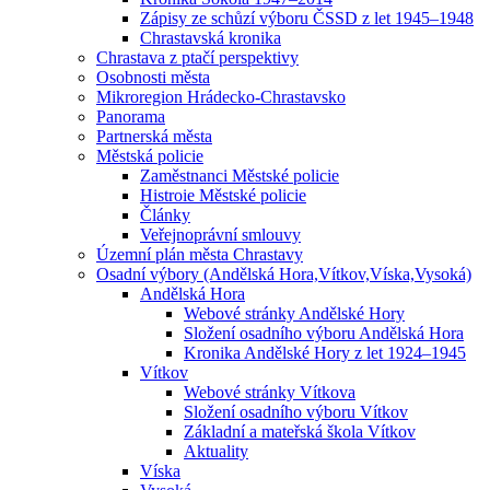
Zápisy ze schůzí výboru ČSSD z let 1945–1948
Chrastavská kronika
Chrastava z ptačí perspektivy
Osobnosti města
Mikroregion Hrádecko-Chrastavsko
Panorama
Partnerská města
Městská policie
Zaměstnanci Městské policie
Histroie Městské policie
Články
Veřejnoprávní smlouvy
Územní plán města Chrastavy
Osadní výbory (Andělská Hora,Vítkov,Víska,Vysoká)
Andělská Hora
Webové stránky Andělské Hory
Složení osadního výboru Andělská Hora
Kronika Andělské Hory z let 1924–1945
Vítkov
Webové stránky Vítkova
Složení osadního výboru Vítkov
Základní a mateřská škola Vítkov
Aktuality
Víska