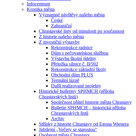
Infocentrum
Kronika města
Významné návštěvy našeho města
České
Zahraniční
Chrastavské listy od minulosti po současnost
Z historie našeho města
Z investiční výstavby
Rekonstrukce radnice
Dům s pečovatelskou službou
Výstavba školní jídelny
Přeložka silnice č. II⁄592
Rekonstrukce základní školy
Obchodní dům PLUS
Termální lázně
Další realizované projekty
Historické bulletiny SPHMCH (příloha
Chrastavských listů)
Společnost přátel historie města Chrastavy
Bulletin SPHMCH – historická příloha
Chrastavských listů
Archiv
Střípky z historie Chrastavy od Egona Wienera
Jubilejní „Večery se starostou“
Osobnost města Chrastavy