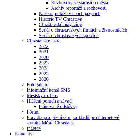
Rozhovory se starostou města
Archiv reportáží a rozhovorů
Naše reportáže v cizích jazycích
Historie TV Chrastava
Chrastavské magazíny
Seriál o chrastavských firmách a živnostnících
Seriál o chrastavských spolcích
Chrastavské listy
2022
2021
2020
2023
2024
2025
2026
Fotogalerie
Informační kanál SMS
Městský rozhlas
Hlášení poruch a závad
Plánované odstávky
Fórum
Pravidla pro předávání podkladů pro internetové
stránky Města Chrastava
Inzerce
Kontakty