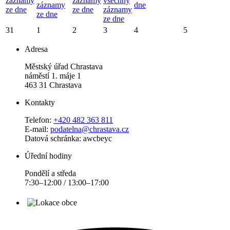
záznamy
záznamy
všechny
záznamy
dne
ze dne
ze dne
záznamy
ze dne
ze dne
31
1
2
3
4
5
Adresa
Městský úřad Chrastava
náměstí 1. máje 1
463 31 Chrastava
Kontakty
Telefon:
+420 482 363 811
E-mail:
podatelna@chrastava.cz
Datová schránka: awcbeyc
Úřední hodiny
Pondělí a středa
7:30–12:00 / 13:00–17:00