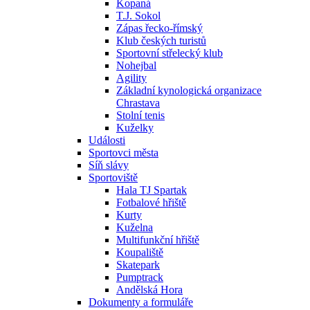
Kopaná
T.J. Sokol
Zápas řecko-římský
Klub českých turistů
Sportovní střelecký klub
Nohejbal
Agility
Základní kynologická organizace
Chrastava
Stolní tenis
Kuželky
Události
Sportovci města
Síň slávy
Sportoviště
Hala TJ Spartak
Fotbalové hřiště
Kurty
Kuželna
Multifunkční hřiště
Koupaliště
Skatepark
Pumptrack
Andělská Hora
Dokumenty a formuláře