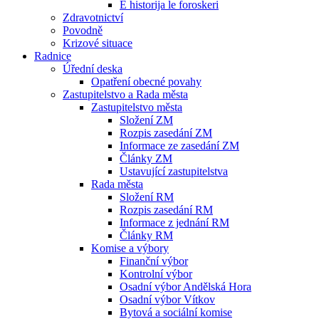
E historija le foroskeri
Zdravotnictví
Povodně
Krizové situace
Radnice
Úřední deska
Opatření obecné povahy
Zastupitelstvo a Rada města
Zastupitelstvo města
Složení ZM
Rozpis zasedání ZM
Informace ze zasedání ZM
Články ZM
Ustavující zastupitelstva
Rada města
Složení RM
Rozpis zasedání RM
Informace z jednání RM
Články RM
Komise a výbory
Finanční výbor
Kontrolní výbor
Osadní výbor Andělská Hora
Osadní výbor Vítkov
Bytová a sociální komise