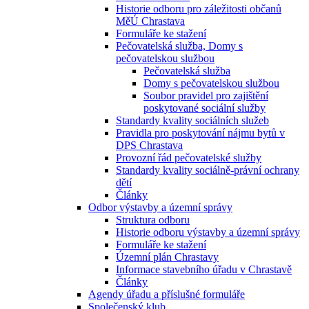
Historie odboru pro záležitosti občanů
MěÚ Chrastava
Formuláře ke stažení
Pečovatelská služba, Domy s
pečovatelskou službou
Pečovatelská služba
Domy s pečovatelskou službou
Soubor pravidel pro zajištění
poskytované sociální služby
Standardy kvality sociálních služeb
Pravidla pro poskytování nájmu bytů v
DPS Chrastava
Provozní řád pečovatelské služby
Standardy kvality sociálně-právní ochrany
dětí
Články
Odbor výstavby a územní správy
Struktura odboru
Historie odboru výstavby a územní správy
Formuláře ke stažení
Územní plán Chrastavy
Informace stavebního úřadu v Chrastavě
Články
Agendy úřadu a příslušné formuláře
Společenský klub