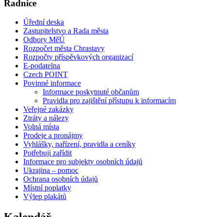
Radnice
Úřední deska
Zastupitelstvo a Rada města
Odbory MěÚ
Rozpočet města Chrastavy
Rozpočty příspěvkových organizací
E-podatelna
Czech POINT
Povinné informace
Informace poskytnuté občanům
Pravidla pro zajištění přístupu k informacím
Veřejné zakázky
Ztráty a nálezy
Volná místa
Prodeje a pronájmy
Vyhlášky, nařízení, pravidla a ceníky
Potřebuji zařídit
Informace pro subjekty osobních údajů
Ukrajina – pomoc
Ochrana osobních údajů
Místní poplatky
Výlep plakátů
Kalendář