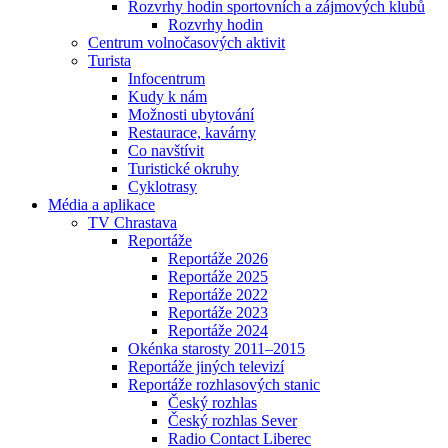
Rozvrhy hodin sportovních a zájmových klubů
Rozvrhy hodin
Centrum volnočasových aktivit
Turista
Infocentrum
Kudy k nám
Možnosti ubytování
Restaurace, kavárny
Co navštívit
Turistické okruhy
Cyklotrasy
Média a aplikace
TV Chrastava
Reportáže
Reportáže 2026
Reportáže 2025
Reportáže 2022
Reportáže 2023
Reportáže 2024
Okénka starosty 2011–2015
Reportáže jiných televizí
Reportáže rozhlasových stanic
Český rozhlas
Český rozhlas Sever
Radio Contact Liberec