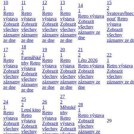
10
11
12
13
15
14
1
1
1
1
2
1
Retro
Retro
Retro
Retro
Svatovavřinec
Retro výstava
výstava
výstava
výstava
výstava
pouť
Retro
Zobrazit
Zobrazit
Zobrazit
Zobrazit
Zobrazit
výstava
všechny
všechny
všechny
všechny
všechny
Zobrazit
záznamy ze
záznamy
záznamy
záznamy
záznamy
všechny
dne
ze dne
ze dne
ze dne
ze dne
záznamy ze d
18
17
19
20
21
2
1
1
1
2
22
Farmářské
Retro
Retro
Retro
Léto 2026
1
trhy
Retro
výstava
výstava
výstava
Retro výstava
Retro výstava
výstava
Zobrazit
Zobrazit
Zobrazit
Zobrazit
Zobrazit
Zobrazit
všechny
všechny
všechny
všechny
všechny
všechny
záznamy
záznamy
záznamy
záznamy ze
záznamy ze d
záznamy
ze dne
ze dne
ze dne
dne
ze dne
27
25
24
26
2
2
28
1
1
Městské
Letní kino
1
Retro
Retro
trhy
Retro
Retro výstava
výstava
výstava
Retro
výstava
Zobrazit
29
Zobrazit
Zobrazit
výstava
Zobrazit
všechny
všechny
všechny
Zobrazit
všechny
záznamy ze