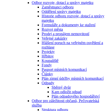
Odbor rozvoje, dotací a správy majetku
Zaměstnanci odboru
Oddělení správy majetku
Historie odboru rozvoje, dotací a správy
majetku
Formuláře a dokumenty ke stažení
Rozvoj města
Prodej a pronájem nemovitostí
Veřejné zakázky
Hlášení poruch na veřejném osvětlení a
rozhlase
Projekty
Hřbitov
Koupaliště
Fondy
Pasport místních komunikací
Články
Plán zimní údržby místních komunikací
Odpady
Sběrný dvůr
Kam odložit odpad
Plán odpadového hospodářství
Odbor pro záležitosti občanů, Pečovatelská
služba
Struktura odboru