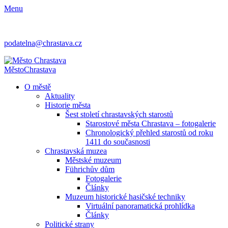
Menu
podatelna@chrastava.cz
Město
Chrastava
O městě
Aktuality
Historie města
Šest století chrastavských starostů
Starostové města Chrastava – fotogalerie
Chronologický přehled starostů od roku
1411 do současnosti
Chrastavská muzea
Městské muzeum
Führichův dům
Fotogalerie
Články
Muzeum historické hasičské techniky
Virtuální panoramatická prohlídka
Články
Politické strany