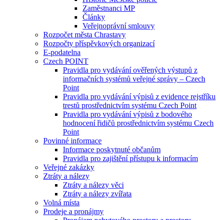
Zaměstnanci MP
Články
Veřejnoprávní smlouvy
Rozpočet města Chrastavy
Rozpočty příspěvkových organizací
E-podatelna
Czech POINT
Pravidla pro vydávání ověřených výstupů z
informačních systémů veřejné správy – Czech
Point
Pravidla pro vydávání výpisů z evidence rejstříku
trestů prostřednictvím systému Czech Point
Pravidla pro vydávání výpisů z bodového
hodnocení řidičů prostřednictvím systému Czech
Point
Povinné informace
Informace poskytnuté občanům
Pravidla pro zajištění přístupu k informacím
Veřejné zakázky
Ztráty a nálezy
Ztráty a nálezy věci
Ztráty a nálezy zvířata
Volná místa
Prodeje a pronájmy