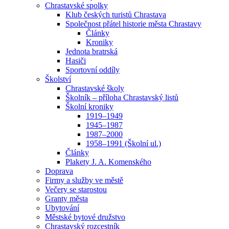
Chrastavské spolky
Klub českých turistů Chrastava
Společnost přátel historie města Chrastavy
Články
Kroniky
Jednota bratrská
Hasiči
Sportovní oddíly
Školství
Chrastavské školy
Školník – příloha Chrastavský listů
Školní kroniky
1919–1949
1945–1987
1987–2000
1958–1991 (Školní ul.)
Články
Plakety J. A. Komenského
Doprava
Firmy a služby ve městě
Večery se starostou
Granty města
Ubytování
Městské bytové družstvo
Chrastavský rozcestník