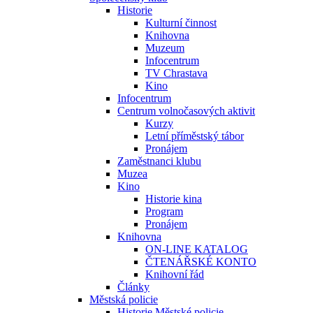
Historie
Kulturní činnost
Knihovna
Muzeum
Infocentrum
TV Chrastava
Kino
Infocentrum
Centrum volnočasových aktivit
Kurzy
Letní příměstský tábor
Pronájem
Zaměstnanci klubu
Muzea
Kino
Historie kina
Program
Pronájem
Knihovna
ON-LINE KATALOG
ČTENÁŘSKÉ KONTO
Knihovní řád
Články
Městská policie
Historie Městské policie