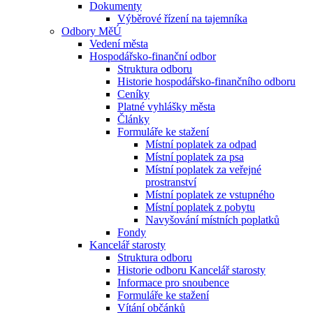
Dokumenty
Výběrové řízení na tajemníka
Odbory MěÚ
Vedení města
Hospodářsko-finanční odbor
Struktura odboru
Historie hospodářsko-finančního odboru
Ceníky
Platné vyhlášky města
Články
Formuláře ke stažení
Místní poplatek za odpad
Místní poplatek za psa
Místní poplatek za veřejné
prostranství
Místní poplatek ze vstupného
Místní poplatek z pobytu
Navyšování místních poplatků
Fondy
Kancelář starosty
Struktura odboru
Historie odboru Kancelář starosty
Informace pro snoubence
Formuláře ke stažení
Vítání občánků