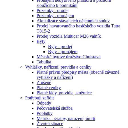
Pronájem nebytového prostoru a prostoru
sloužícího k podnikání
Pozemky - prodej
Pozemky - pronájem
Aktualizace stávajících nájemních smluv
Prodej havarovaného hasičského vozidla Tatra
T815-2
Prodej vozidla Multicar M26 valník
Byty
Byty - prodej
Byty - pronájem
Městské bytové družstvo Chrastava
Tabulka
Vyhlášky, nařízení, pravidla a ceníky
Platné právní předpisy města (obecně závazné
vyhlášky a nařízení)
Zrušené
Platné ceníky
Platné řády, pravidla, směrnice
Potřebuji zařídit
Odpady
Pečovatelská služba
Poplatky
Matrika - svatby, narození, úmrtí
Životní situace