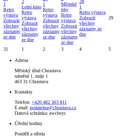
2
28
1
1
Městské
Letní kino
1
Retro
Retro
trhy
Retro
Retro výstava
výstava
výstava
Retro
výstava
Zobrazit
29
Zobrazit
Zobrazit
výstava
Zobrazit
všechny
všechny
všechny
Zobrazit
všechny
záznamy ze
záznamy
záznamy
všechny
záznamy
dne
ze dne
ze dne
záznamy
ze dne
ze dne
31
1
2
3
4
5
Adresa
Městský úřad Chrastava
náměstí 1. máje 1
463 31 Chrastava
Kontakty
Telefon:
+420 482 363 811
E-mail:
podatelna@chrastava.cz
Datová schránka: awcbeyc
Úřední hodiny
Pondělí a středa