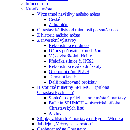
Infocentrum
Kronika města
Významné návštěvy našeho města
České
Zahraniční
Chrastavské listy od minulosti po současnost
Z historie našeho města
Z investiční výstavby
Rekonstrukce radnice
Dům s pečovatelskou službou
Výstavba školní jídelny
Přeložka silnice č. II⁄592
Rekonstrukce základní školy
Obchodní dům PLUS
Termální lázně
Další realizované projekty
Historické bulletiny SPHMCH (příloha
Chrastavských listů)
Společnost přátel historie města Chrastavy
Bulletin SPHMCH – historická příloha
Chrastavských listů
Archiv
Střípky z historie Chrastavy od Egona Wienera
Jubilejní „Večery se starostou“
Osobnost města Chrastavy