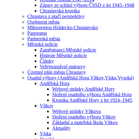
Zápisy ze schůzí výboru ČSSD z let 1945–1948
Chrastavská kronika
Chrastava z ptačí perspektivy
Osobnosti města
Mikroregion Hrádecko-Chrastavsko
Panorama
Partnerská města
Městská policie
Zaměstnanci Městské policie
Histroie Městské policie
Články
Veřejnoprávní smlouvy
Územní plán města Chrastavy
Osadní výbory (Andělská Hora,Vítkov,Víska,Vysoká)
Andělská Hora
Webové stránky Andělské Hory
Složení osadního výboru Andělská Hora
Kronika Andělské Hory z let 1924–1945
Vítkov
Webové stránky Vítkova
Složení osadního výboru Vítkov
Základní a mateřská škola Vítkov
Aktuality
Víska