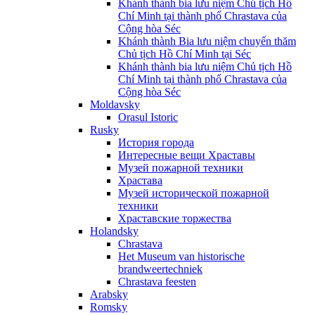
Khánh thành bia lưu niệm Chủ tịch Hồ
Chí Minh tại thành phố Chrastava của
Cộng hòa Séc
Khánh thành Bia lưu niệm chuyến thăm
Chủ tịch Hồ Chí Minh tại Séc
Khánh thành bia lưu niệm Chủ tịch Hồ
Chí Minh tại thành phố Chrastava của
Cộng hòa Séc
Moldavsky
Orasul Istoric
Rusky
История города
Интересные вещи Храставы
Музей пожарной техники
Храстава
Музей исторической пожарной
техники
Храставские торжества
Holandsky
Chrastava
Het Museum van historische
brandweertechniek
Chrastava feesten
Arabsky
Romsky