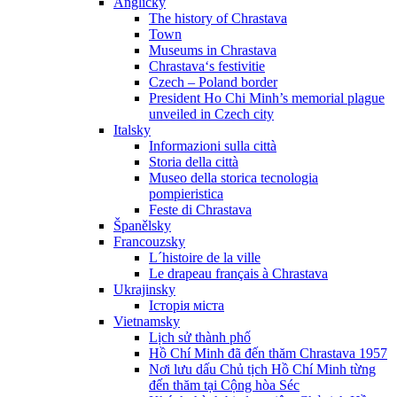
Anglicky
The history of Chrastava
Town
Museums in Chrastava
Chrastava‘s festivitie
Czech – Poland border
President Ho Chi Minh’s memorial plague
unveiled in Czech city
Italsky
Informazioni sulla città
Storia della città
Museo della storica tecnologia
pompieristica
Feste di Chrastava
Španělsky
Francouzsky
L´histoire de la ville
Le drapeau français à Chrastava
Ukrajinsky
Історія міста
Vietnamsky
Lịch sử thành phố
Hồ Chí Minh đã đến thăm Chrastava 1957
Nơi lưu dấu Chủ tịch Hồ Chí Minh từng
đến thăm tại Cộng hòa Séc