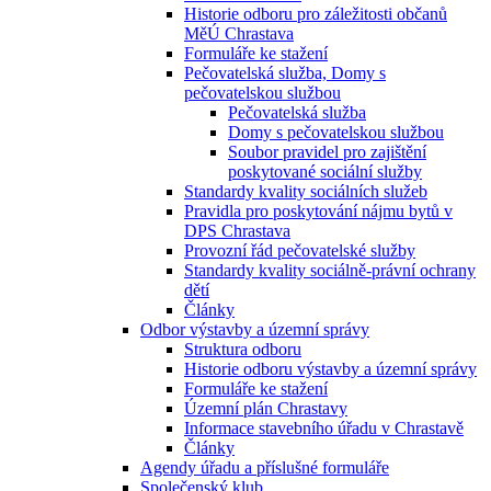
Historie odboru pro záležitosti občanů
MěÚ Chrastava
Formuláře ke stažení
Pečovatelská služba, Domy s
pečovatelskou službou
Pečovatelská služba
Domy s pečovatelskou službou
Soubor pravidel pro zajištění
poskytované sociální služby
Standardy kvality sociálních služeb
Pravidla pro poskytování nájmu bytů v
DPS Chrastava
Provozní řád pečovatelské služby
Standardy kvality sociálně-právní ochrany
dětí
Články
Odbor výstavby a územní správy
Struktura odboru
Historie odboru výstavby a územní správy
Formuláře ke stažení
Územní plán Chrastavy
Informace stavebního úřadu v Chrastavě
Články
Agendy úřadu a příslušné formuláře
Společenský klub