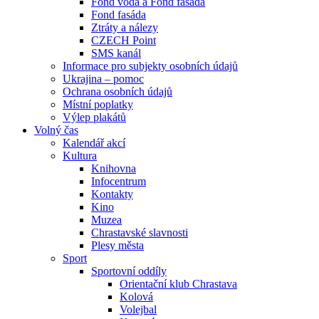
Fond voda a Fond fasáda
Fond fasáda
Ztráty a nálezy
CZECH Point
SMS kanál
Informace pro subjekty osobních údajů
Ukrajina – pomoc
Ochrana osobních údajů
Místní poplatky
Výlep plakátů
Volný čas
Kalendář akcí
Kultura
Knihovna
Infocentrum
Kontakty
Kino
Muzea
Chrastavské slavnosti
Plesy města
Sport
Sportovní oddíly
Orientační klub Chrastava
Kolová
Volejbal