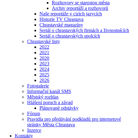
Rozhovory se starostou města
Archiv reportáží a rozhovorů
Naše reportáže v cizích jazycích
Historie TV Chrastava
Chrastavské magazíny
Seriál o chrastavských firmách a živnostnících
Seriál o chrastavských spolcích
Chrastavské listy
2022
2021
2020
2023
2024
2025
2026
Fotogalerie
Informační kanál SMS
Městský rozhlas
Hlášení poruch a závad
Plánované odstávky
Fórum
Pravidla pro předávání podkladů pro internetové
stránky Města Chrastava
Inzerce
Kontakty