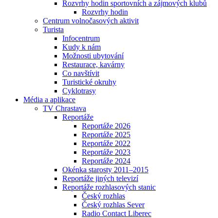
Rozvrhy hodin sportovních a zájmových klubů
Rozvrhy hodin
Centrum volnočasových aktivit
Turista
Infocentrum
Kudy k nám
Možnosti ubytování
Restaurace, kavárny
Co navštívit
Turistické okruhy
Cyklotrasy
Média a aplikace
TV Chrastava
Reportáže
Reportáže 2026
Reportáže 2025
Reportáže 2022
Reportáže 2023
Reportáže 2024
Okénka starosty 2011–2015
Reportáže jiných televizí
Reportáže rozhlasových stanic
Český rozhlas
Český rozhlas Sever
Radio Contact Liberec