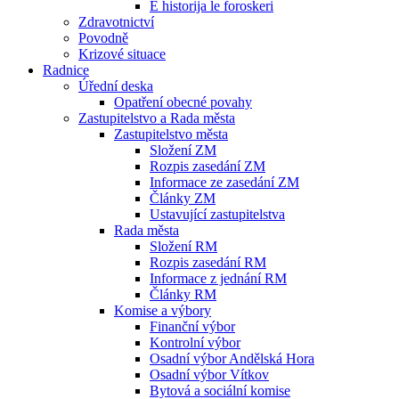
E historija le foroskeri
Zdravotnictví
Povodně
Krizové situace
Radnice
Úřední deska
Opatření obecné povahy
Zastupitelstvo a Rada města
Zastupitelstvo města
Složení ZM
Rozpis zasedání ZM
Informace ze zasedání ZM
Články ZM
Ustavující zastupitelstva
Rada města
Složení RM
Rozpis zasedání RM
Informace z jednání RM
Články RM
Komise a výbory
Finanční výbor
Kontrolní výbor
Osadní výbor Andělská Hora
Osadní výbor Vítkov
Bytová a sociální komise