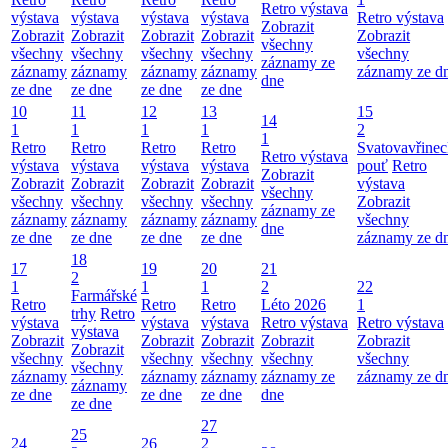
Retro výstava
výstava
výstava
výstava
výstava
Retro výstava
Zobrazit
Zobrazit
Zobrazit
Zobrazit
Zobrazit
Zobrazit
všechny
všechny
všechny
všechny
všechny
všechny
záznamy ze
záznamy
záznamy
záznamy
záznamy
záznamy ze d
dne
ze dne
ze dne
ze dne
ze dne
10
11
12
13
15
14
1
1
1
1
2
1
Retro
Retro
Retro
Retro
Svatovavřinec
Retro výstava
výstava
výstava
výstava
výstava
pouť
Retro
Zobrazit
Zobrazit
Zobrazit
Zobrazit
Zobrazit
výstava
všechny
všechny
všechny
všechny
všechny
Zobrazit
záznamy ze
záznamy
záznamy
záznamy
záznamy
všechny
dne
ze dne
ze dne
ze dne
ze dne
záznamy ze d
18
17
19
20
21
2
1
1
1
2
22
Farmářské
Retro
Retro
Retro
Léto 2026
1
trhy
Retro
výstava
výstava
výstava
Retro výstava
Retro výstava
výstava
Zobrazit
Zobrazit
Zobrazit
Zobrazit
Zobrazit
Zobrazit
všechny
všechny
všechny
všechny
všechny
všechny
záznamy
záznamy
záznamy
záznamy ze
záznamy ze d
záznamy
ze dne
ze dne
ze dne
dne
ze dne
27
25
24
26
2