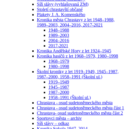
Síň slávy (vyhlašovaná ZM)
Století chrastavští občané
Plakety J. A. Komenského
Kronika města Chrastavy z let 1948–1988,
1989–2003, 2004–2016, 2017-2021
1948–1988
1989–2003
2004–2016
2017-2021
Kronika Andělské Hory z let 1924–1945
Kronika hasičů z let 1968–1979, 1980–1998
1968–1979
1980–1998
Školní kroniky z let 1919–1949, 1945–1987,
1987–2000, 1958–1991 (Školní ul.)
1919–1949
1945–1987
1987–2000
1958–1991 (Školní ul.)
Chrastava - osud sudetoněmeckého města
Chrastava - osud sudetoněmeckého města část 1
Chrastava- osud sudetoněmeckého města část 2
Sportovci města – archiv
Síň slávy – odkaz
Kronika Sokola 1947–2014