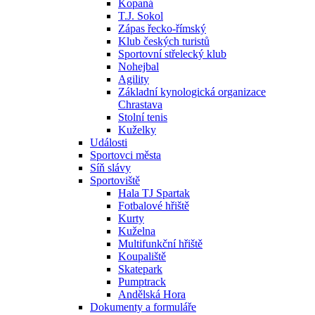
Kopaná
T.J. Sokol
Zápas řecko-římský
Klub českých turistů
Sportovní střelecký klub
Nohejbal
Agility
Základní kynologická organizace
Chrastava
Stolní tenis
Kuželky
Události
Sportovci města
Síň slávy
Sportoviště
Hala TJ Spartak
Fotbalové hřiště
Kurty
Kuželna
Multifunkční hřiště
Koupaliště
Skatepark
Pumptrack
Andělská Hora
Dokumenty a formuláře