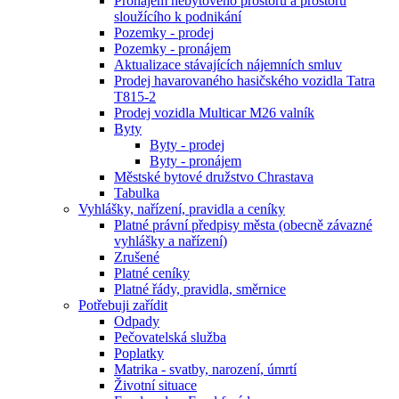
Pronájem nebytového prostoru a prostoru
sloužícího k podnikání
Pozemky - prodej
Pozemky - pronájem
Aktualizace stávajících nájemních smluv
Prodej havarovaného hasičského vozidla Tatra
T815-2
Prodej vozidla Multicar M26 valník
Byty
Byty - prodej
Byty - pronájem
Městské bytové družstvo Chrastava
Tabulka
Vyhlášky, nařízení, pravidla a ceníky
Platné právní předpisy města (obecně závazné
vyhlášky a nařízení)
Zrušené
Platné ceníky
Platné řády, pravidla, směrnice
Potřebuji zařídit
Odpady
Pečovatelská služba
Poplatky
Matrika - svatby, narození, úmrtí
Životní situace