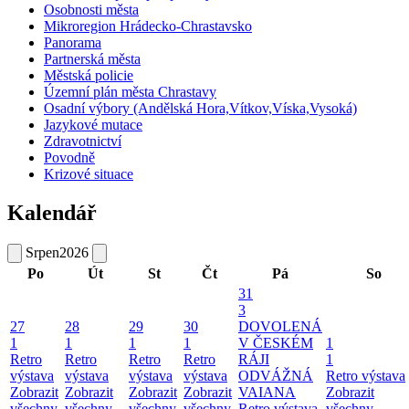
Osobnosti města
Mikroregion Hrádecko-Chrastavsko
Panorama
Partnerská města
Městská policie
Územní plán města Chrastavy
Osadní výbory (Andělská Hora,Vítkov,Víska,Vysoká)
Jazykové mutace
Zdravotnictví
Povodně
Krizové situace
Kalendář
Srpen
2026
Po
Út
St
Čt
Pá
So
31
3
27
28
29
30
DOVOLENÁ
1
1
1
1
V ČESKÉM
1
Retro
Retro
Retro
Retro
RÁJI
1
výstava
výstava
výstava
výstava
ODVÁŽNÁ
Retro výstava
Zobrazit
Zobrazit
Zobrazit
Zobrazit
VAIANA
Zobrazit
všechny
všechny
všechny
všechny
Retro výstava
všechny