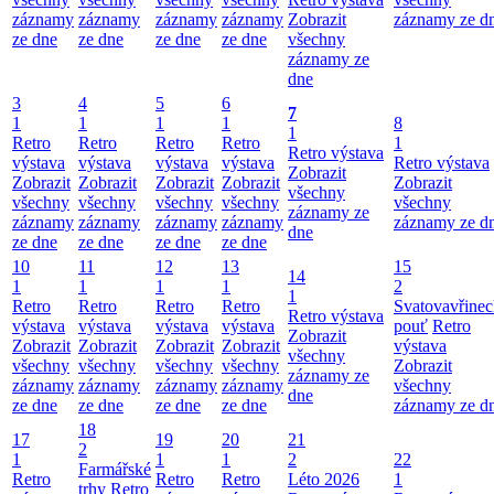
záznamy
záznamy
záznamy
záznamy
Zobrazit
záznamy ze d
ze dne
ze dne
ze dne
ze dne
všechny
záznamy ze
dne
3
4
5
6
7
1
1
1
1
8
1
Retro
Retro
Retro
Retro
1
Retro výstava
výstava
výstava
výstava
výstava
Retro výstava
Zobrazit
Zobrazit
Zobrazit
Zobrazit
Zobrazit
Zobrazit
všechny
všechny
všechny
všechny
všechny
všechny
záznamy ze
záznamy
záznamy
záznamy
záznamy
záznamy ze d
dne
ze dne
ze dne
ze dne
ze dne
10
11
12
13
15
14
1
1
1
1
2
1
Retro
Retro
Retro
Retro
Svatovavřinec
Retro výstava
výstava
výstava
výstava
výstava
pouť
Retro
Zobrazit
Zobrazit
Zobrazit
Zobrazit
Zobrazit
výstava
všechny
všechny
všechny
všechny
všechny
Zobrazit
záznamy ze
záznamy
záznamy
záznamy
záznamy
všechny
dne
ze dne
ze dne
ze dne
ze dne
záznamy ze d
18
17
19
20
21
2
1
1
1
2
22
Farmářské
Retro
Retro
Retro
Léto 2026
1
trhy
Retro