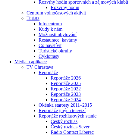
Rozvrhy hodin sportovních a zájmových klubů
Rozvrhy hodin
Centrum volnočasových aktivit
Turista
Infocentrum
Kudy k nám
Možnosti ubytování
Restaurace, kavárny
Co navštívit
Turistické okruhy
Cyklotrasy
Média a aplikace
TV Chrastava
Reportáže
Reportáže 2026
Reportáže 2025
Reportáže 2022
Reportáže 2023
Reportáže 2024
Okénka starosty 2011–2015
Reportáže jiných televizí
Reportáže rozhlasových stanic
Český rozhlas
Český rozhlas Sever
Radio Contact Liberec