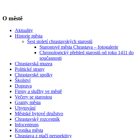
O městě
Aktuality
Historie města
Šest století chrastavských starostů
Starostové města Chrastava – fotogalerie
Chronologický přehled starostů od roku 1411 do
současnosti
Chrastavská muzea
Politické strany
Chrastavské spolky
Školství
Doprava
Firmy a služby ve městě
Večery se starostou
Granty města
Ubytování
Městské bytové družstvo
Chrastavský rozcestník
Infocentrum
Kronika města
Chrastava z ptačí perspektivy