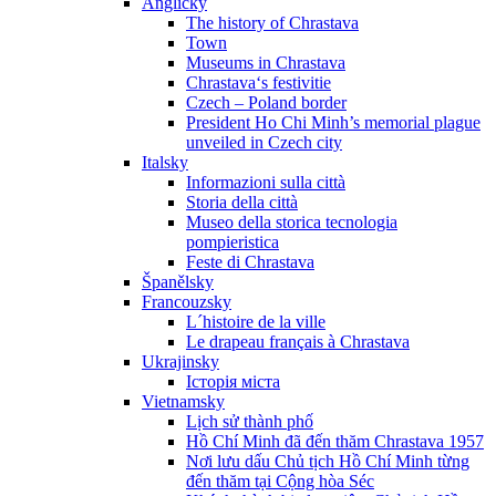
Anglicky
The history of Chrastava
Town
Museums in Chrastava
Chrastava‘s festivitie
Czech – Poland border
President Ho Chi Minh’s memorial plague
unveiled in Czech city
Italsky
Informazioni sulla città
Storia della città
Museo della storica tecnologia
pompieristica
Feste di Chrastava
Španělsky
Francouzsky
L´histoire de la ville
Le drapeau français à Chrastava
Ukrajinsky
Історія міста
Vietnamsky
Lịch sử thành phố
Hồ Chí Minh đã đến thăm Chrastava 1957
Nơi lưu dấu Chủ tịch Hồ Chí Minh từng
đến thăm tại Cộng hòa Séc