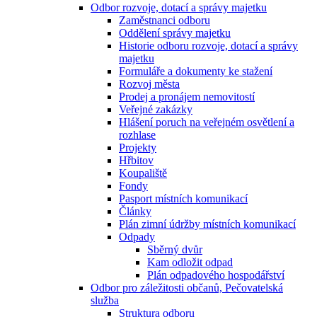
Odbor rozvoje, dotací a správy majetku
Zaměstnanci odboru
Oddělení správy majetku
Historie odboru rozvoje, dotací a správy
majetku
Formuláře a dokumenty ke stažení
Rozvoj města
Prodej a pronájem nemovitostí
Veřejné zakázky
Hlášení poruch na veřejném osvětlení a
rozhlase
Projekty
Hřbitov
Koupaliště
Fondy
Pasport místních komunikací
Články
Plán zimní údržby místních komunikací
Odpady
Sběrný dvůr
Kam odložit odpad
Plán odpadového hospodářství
Odbor pro záležitosti občanů, Pečovatelská
služba
Struktura odboru