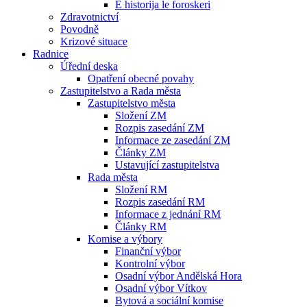
E historija le foroskeri
Zdravotnictví
Povodně
Krizové situace
Radnice
Úřední deska
Opatření obecné povahy
Zastupitelstvo a Rada města
Zastupitelstvo města
Složení ZM
Rozpis zasedání ZM
Informace ze zasedání ZM
Články ZM
Ustavující zastupitelstva
Rada města
Složení RM
Rozpis zasedání RM
Informace z jednání RM
Články RM
Komise a výbory
Finanční výbor
Kontrolní výbor
Osadní výbor Andělská Hora
Osadní výbor Vítkov
Bytová a sociální komise