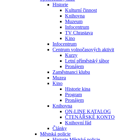
Historie
Kulturní činnost
Knihovna
Muzeum
Infocentrum
TV Chrastava
Kino
Infocentrum
Centrum volnočasových aktivit
Kurzy
Letní příměstský tábor
Pronájem
Zaměstnanci klubu
Muzea
Kino
Historie kina
Program
Pronájem
Knihovna
ON-LINE KATALOG
ČTENÁŘSKÉ KONTO
Knihovní řád
Články
Městská policie
Historie Městské policie