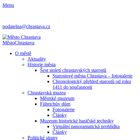
Menu
podatelna@chrastava.cz
Město
Chrastava
O městě
Aktuality
Historie města
Šest století chrastavských starostů
Starostové města Chrastava – fotogalerie
Chronologický přehled starostů od roku
1411 do současnosti
Chrastavská muzea
Městské muzeum
Führichův dům
Fotogalerie
Články
Muzeum historické hasičské techniky
Virtuální panoramatická prohlídka
Články
Politické strany