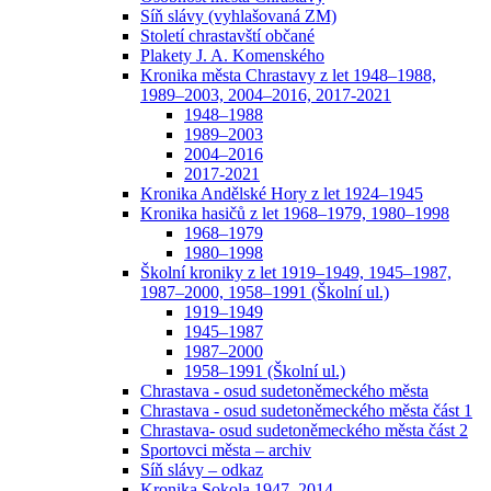
Síň slávy (vyhlašovaná ZM)
Století chrastavští občané
Plakety J. A. Komenského
Kronika města Chrastavy z let 1948–1988,
1989–2003, 2004–2016, 2017-2021
1948–1988
1989–2003
2004–2016
2017-2021
Kronika Andělské Hory z let 1924–1945
Kronika hasičů z let 1968–1979, 1980–1998
1968–1979
1980–1998
Školní kroniky z let 1919–1949, 1945–1987,
1987–2000, 1958–1991 (Školní ul.)
1919–1949
1945–1987
1987–2000
1958–1991 (Školní ul.)
Chrastava - osud sudetoněmeckého města
Chrastava - osud sudetoněmeckého města část 1
Chrastava- osud sudetoněmeckého města část 2
Sportovci města – archiv
Síň slávy – odkaz
Kronika Sokola 1947–2014