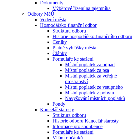
Dokumenty
Výběrové řízení na tajemníka
Odbory MěÚ
Vedení města
Hospodářsko-finanční odbor
Struktura odboru
Historie hospodářsko-finančního odboru
Ceníky
Platné vyhlášky města
Články
Formuláře ke stažení
Místní poplatek za odpad
Místní poplatek za psa
Místní poplatek za veřejné
prostranství
Místní poplatek ze vstupného
Místní poplatek z pobytu
Navyšování místních poplatků
Fondy
Kancelář starosty
Struktura odboru
Historie odboru Kancelář starosty
Informace pro snoubence
Formuláře ke stažení
Vítání občánků