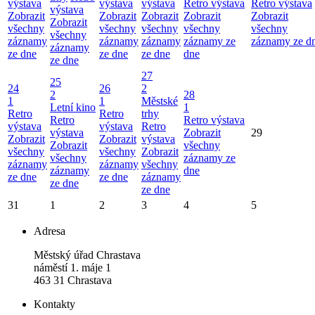
výstava
výstava
výstava
Retro výstava
Retro výstava
výstava
Zobrazit
Zobrazit
Zobrazit
Zobrazit
Zobrazit
Zobrazit
všechny
všechny
všechny
všechny
všechny
všechny
záznamy
záznamy
záznamy
záznamy ze
záznamy ze d
záznamy
ze dne
ze dne
ze dne
dne
ze dne
27
25
24
26
2
2
28
1
1
Městské
Letní kino
1
Retro
Retro
trhy
Retro
Retro výstava
výstava
výstava
Retro
výstava
Zobrazit
29
Zobrazit
Zobrazit
výstava
Zobrazit
všechny
všechny
všechny
Zobrazit
všechny
záznamy ze
záznamy
záznamy
všechny
záznamy
dne
ze dne
ze dne
záznamy
ze dne
ze dne
31
1
2
3
4
5
Adresa
Městský úřad Chrastava
náměstí 1. máje 1
463 31 Chrastava
Kontakty