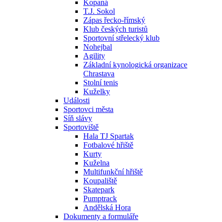
Kopaná
T.J. Sokol
Zápas řecko-římský
Klub českých turistů
Sportovní střelecký klub
Nohejbal
Agility
Základní kynologická organizace
Chrastava
Stolní tenis
Kuželky
Události
Sportovci města
Síň slávy
Sportoviště
Hala TJ Spartak
Fotbalové hřiště
Kurty
Kuželna
Multifunkční hřiště
Koupaliště
Skatepark
Pumptrack
Andělská Hora
Dokumenty a formuláře