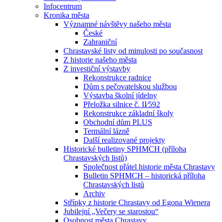
Infocentrum
Kronika města
Významné návštěvy našeho města
České
Zahraniční
Chrastavské listy od minulosti po současnost
Z historie našeho města
Z investiční výstavby
Rekonstrukce radnice
Dům s pečovatelskou službou
Výstavba školní jídelny
Přeložka silnice č. II⁄592
Rekonstrukce základní školy
Obchodní dům PLUS
Termální lázně
Další realizované projekty
Historické bulletiny SPHMCH (příloha
Chrastavských listů)
Společnost přátel historie města Chrastavy
Bulletin SPHMCH – historická příloha
Chrastavských listů
Archiv
Střípky z historie Chrastavy od Egona Wienera
Jubilejní „Večery se starostou“
Osobnost města Chrastavy