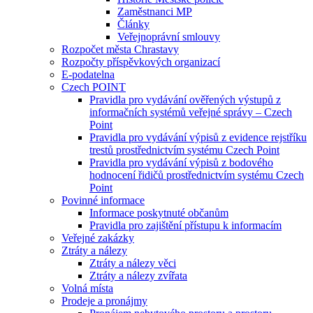
Zaměstnanci MP
Články
Veřejnoprávní smlouvy
Rozpočet města Chrastavy
Rozpočty příspěvkových organizací
E-podatelna
Czech POINT
Pravidla pro vydávání ověřených výstupů z
informačních systémů veřejné správy – Czech
Point
Pravidla pro vydávání výpisů z evidence rejstříku
trestů prostřednictvím systému Czech Point
Pravidla pro vydávání výpisů z bodového
hodnocení řidičů prostřednictvím systému Czech
Point
Povinné informace
Informace poskytnuté občanům
Pravidla pro zajištění přístupu k informacím
Veřejné zakázky
Ztráty a nálezy
Ztráty a nálezy věci
Ztráty a nálezy zvířata
Volná místa
Prodeje a pronájmy