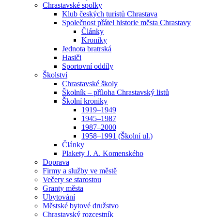
Chrastavské spolky
Klub českých turistů Chrastava
Společnost přátel historie města Chrastavy
Články
Kroniky
Jednota bratrská
Hasiči
Sportovní oddíly
Školství
Chrastavské školy
Školník – příloha Chrastavský listů
Školní kroniky
1919–1949
1945–1987
1987–2000
1958–1991 (Školní ul.)
Články
Plakety J. A. Komenského
Doprava
Firmy a služby ve městě
Večery se starostou
Granty města
Ubytování
Městské bytové družstvo
Chrastavský rozcestník