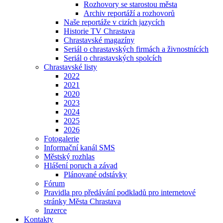
Rozhovory se starostou města
Archiv reportáží a rozhovorů
Naše reportáže v cizích jazycích
Historie TV Chrastava
Chrastavské magazíny
Seriál o chrastavských firmách a živnostnících
Seriál o chrastavských spolcích
Chrastavské listy
2022
2021
2020
2023
2024
2025
2026
Fotogalerie
Informační kanál SMS
Městský rozhlas
Hlášení poruch a závad
Plánované odstávky
Fórum
Pravidla pro předávání podkladů pro internetové
stránky Města Chrastava
Inzerce
Kontakty