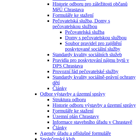
Historie odboru pro záležitosti občanů
MěÚ Chrastava
Formuláře ke stažení
Pečovatelská služba, Domy s
pečovatelskou službou
Pečovatelská služba
Domy s pečovatelskou službou
Soubor pravidel pro zajištění
poskytované sociální služby
Standardy kvality sociálních služeb
Pravidla pro poskytování nájmu bytů v
DPS Chrastava
Provozní řád pečovatelské služby
Standardy kvality sociálně-právní ochrany
dětí
Články
Odbor výstavby a územní správy
Struktura odboru
Historie odboru výstavby a územní správy
Formuláře ke stažení
Územní plán Chrastavy
Informace stavebního úřadu v Chrastavě
Články
Agendy úřadu a příslušné formuláře
Společenský klub