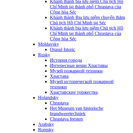
Khánh thành bia lưu niệm Chủ tịch Hồ
Chí Minh tại thành phố Chrastava của
Cộng hòa Séc
Khánh thành Bia lưu niệm chuyến thăm
Chủ tịch Hồ Chí Minh tại Séc
Khánh thành bia lưu niệm Chủ tịch Hồ
Chí Minh tại thành phố Chrastava của
Cộng hòa Séc
Moldavsky
Orasul Istoric
Rusky
История города
Интересные вещи Храставы
Музей пожарной техники
Храстава
Музей исторической пожарной
техники
Храставские торжества
Holandsky
Chrastava
Het Museum van historische
brandweertechniek
Chrastava feesten
Arabsky
Romsky