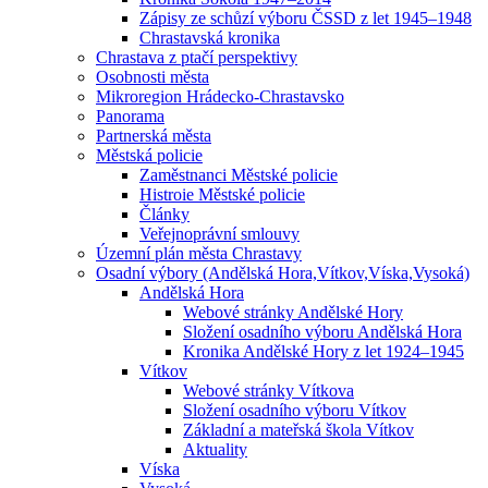
Zápisy ze schůzí výboru ČSSD z let 1945–1948
Chrastavská kronika
Chrastava z ptačí perspektivy
Osobnosti města
Mikroregion Hrádecko-Chrastavsko
Panorama
Partnerská města
Městská policie
Zaměstnanci Městské policie
Histroie Městské policie
Články
Veřejnoprávní smlouvy
Územní plán města Chrastavy
Osadní výbory (Andělská Hora,Vítkov,Víska,Vysoká)
Andělská Hora
Webové stránky Andělské Hory
Složení osadního výboru Andělská Hora
Kronika Andělské Hory z let 1924–1945
Vítkov
Webové stránky Vítkova
Složení osadního výboru Vítkov
Základní a mateřská škola Vítkov
Aktuality
Víska