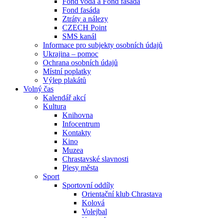
Fond voda a Fond fasáda
Fond fasáda
Ztráty a nálezy
CZECH Point
SMS kanál
Informace pro subjekty osobních údajů
Ukrajina – pomoc
Ochrana osobních údajů
Místní poplatky
Výlep plakátů
Volný čas
Kalendář akcí
Kultura
Knihovna
Infocentrum
Kontakty
Kino
Muzea
Chrastavské slavnosti
Plesy města
Sport
Sportovní oddíly
Orientační klub Chrastava
Kolová
Volejbal