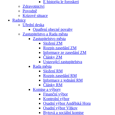
E historija le foroskeri
Zdravotnictví
Povodně
Krizové situace
Radnice
Úřední deska
Opatření obecné povahy
Zastupitelstvo a Rada města
Zastupitelstvo města
Složení ZM
Rozpis zasedání ZM
Informace ze zasedání ZM
Články ZM
Ustavující zastupitelstva
Rada města
Složení RM
Rozpis zasedání RM
Informace z jednání RM
Články RM
Komise a výbory
Finanční výbor
Kontrolní výbor
Osadní výbor Andělská Hora
Osadní výbor Vítkov
Bytová a sociální komise