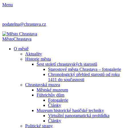
Menu
podatelna@chrastava.cz
Město
Chrastava
O městě
Aktuality
Historie města
Šest století chrastavských starostů
Starostové města Chrastava – fotogalerie
Chronologický přehled starostů od roku
1411 do současnosti
Chrastavská muzea
Městské muzeum
Führichův dům
Fotogalerie
Články
Muzeum historické hasičské techniky
Virtuální panoramatická prohlídka
Články
Politické strany