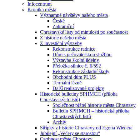
Infocentrum
Kronika města
Významné návštěvy našeho města
České
Zahraniční
Chrastavské listy od minulosti po současnost
Z historie našeho města
Z investiční výstavby
Rekonstrukce radnice
Dům s pečovatelskou službou
Výstavba školní jídelny
Přeložka silnice č. II⁄592
Rekonstrukce základní školy
Obchodní dům PLUS
Termální lázně
Další realizované projekty
Historické bulletiny SPHMCH (příloha
Chrastavských listů)
Společnost přátel historie města Chrastavy
Bulletin SPHMCH – historická příloha
Chrastavských listů
Archiv
Střípky z historie Chrastavy od Egona Wienera
Jubilejní „Večery se starostou“
Osobnost města Chrastavy