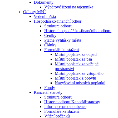
Dokumenty
Výběrové řízení na tajemníka
Odbory MěÚ
Vedení města
Hospodářsko-finanční odbor
Struktura odboru
Historie hospodářsko-finančního odboru
Ceníky
Platné vyhlášky města
Články
Formuláře ke stažení
Místní poplatek za odpad
Místní poplatek za psa
Místní poplatek za veřejné
prostranství
Místní poplatek ze vstupného
Místní poplatek z pobytu
Navyšování místních poplatků
Fondy
Kancelář starosty
Struktura odboru
Historie odboru Kancelář starosty
Informace pro snoubence
Formuláře ke stažení
Vítání občánků