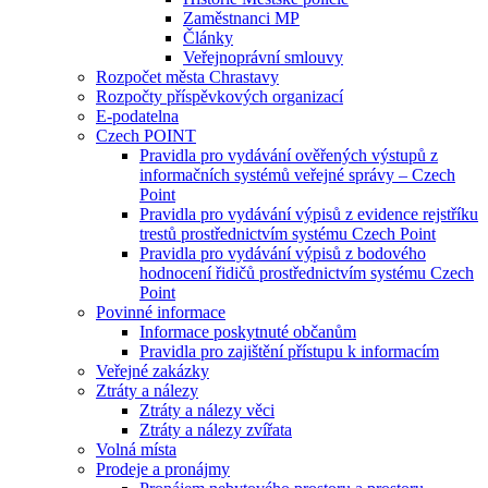
Zaměstnanci MP
Články
Veřejnoprávní smlouvy
Rozpočet města Chrastavy
Rozpočty příspěvkových organizací
E-podatelna
Czech POINT
Pravidla pro vydávání ověřených výstupů z
informačních systémů veřejné správy – Czech
Point
Pravidla pro vydávání výpisů z evidence rejstříku
trestů prostřednictvím systému Czech Point
Pravidla pro vydávání výpisů z bodového
hodnocení řidičů prostřednictvím systému Czech
Point
Povinné informace
Informace poskytnuté občanům
Pravidla pro zajištění přístupu k informacím
Veřejné zakázky
Ztráty a nálezy
Ztráty a nálezy věci
Ztráty a nálezy zvířata
Volná místa
Prodeje a pronájmy