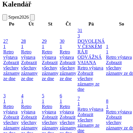
Kalendář
Srpen
2026
Po
Út
St
Čt
Pá
So
31
3
27
28
29
30
DOVOLENÁ
1
1
1
1
V ČESKÉM
1
Retro
Retro
Retro
Retro
RÁJI
1
výstava
výstava
výstava
výstava
ODVÁŽNÁ
Retro výstava
Zobrazit
Zobrazit
Zobrazit
Zobrazit
VAIANA
Zobrazit
všechny
všechny
všechny
všechny
Retro výstava
všechny
záznamy
záznamy
záznamy
záznamy
Zobrazit
záznamy ze d
ze dne
ze dne
ze dne
ze dne
všechny
záznamy ze
dne
3
4
5
6
7
1
1
1
1
8
1
Retro
Retro
Retro
Retro
1
Retro výstava
výstava
výstava
výstava
výstava
Retro výstava
Zobrazit
Zobrazit
Zobrazit
Zobrazit
Zobrazit
Zobrazit
všechny
všechny
všechny
všechny
všechny
všechny
záznamy ze
záznamy
záznamy
záznamy
záznamy
záznamy ze d
dne