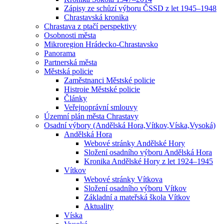
Zápisy ze schůzí výboru ČSSD z let 1945–1948
Chrastavská kronika
Chrastava z ptačí perspektivy
Osobnosti města
Mikroregion Hrádecko-Chrastavsko
Panorama
Partnerská města
Městská policie
Zaměstnanci Městské policie
Histroie Městské policie
Články
Veřejnoprávní smlouvy
Územní plán města Chrastavy
Osadní výbory (Andělská Hora,Vítkov,Víska,Vysoká)
Andělská Hora
Webové stránky Andělské Hory
Složení osadního výboru Andělská Hora
Kronika Andělské Hory z let 1924–1945
Vítkov
Webové stránky Vítkova
Složení osadního výboru Vítkov
Základní a mateřská škola Vítkov
Aktuality
Víska