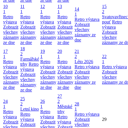
ze dne
ze dne
ze dne
ze dne
10
11
12
13
15
14
1
1
1
1
2
1
Retro
Retro
Retro
Retro
Svatovavřinec
Retro výstava
výstava
výstava
výstava
výstava
pouť
Retro
Zobrazit
Zobrazit
Zobrazit
Zobrazit
Zobrazit
výstava
všechny
všechny
všechny
všechny
všechny
Zobrazit
záznamy ze
záznamy
záznamy
záznamy
záznamy
všechny
dne
ze dne
ze dne
ze dne
ze dne
záznamy ze d
18
17
19
20
21
2
1
1
1
2
22
Farmářské
Retro
Retro
Retro
Léto 2026
1
trhy
Retro
výstava
výstava
výstava
Retro výstava
Retro výstava
výstava
Zobrazit
Zobrazit
Zobrazit
Zobrazit
Zobrazit
Zobrazit
všechny
všechny
všechny
všechny
všechny
všechny
záznamy
záznamy
záznamy
záznamy ze
záznamy ze d
záznamy
ze dne
ze dne
ze dne
dne
ze dne
27
25
24
26
2
2
28
1
1
Městské
Letní kino
1
Retro
Retro
trhy
Retro
Retro výstava
výstava
výstava
Retro
výstava
Zobrazit
29
Zobrazit
Zobrazit
výstava
Zobrazit
všechny
všechny
všechny
Zobrazit