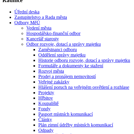
Radnice
Úřední deska
Zastupitelstvo a Rada města
Odbory MěÚ
Vedení města
Hospodářsko-finanční odbor
Kancelář starosty
Odbor rozvoje, dotací a správy majetku
Zaměstnanci odboru
Oddělení správy majetku
Historie odboru rozvoje, dotací a správy majetku
Formuláře a dokumenty ke stažení
Rozvoj města
Prodej a pronájem nemovitostí
Veřejné zakázky
Hlášení poruch na veřejném osvětlení a rozhlase
Projekty
Hřbitov
Koupaliště
Fondy
Pasport místních komunikací
Články
Plán zimní údržby místních komunikací
Odpady