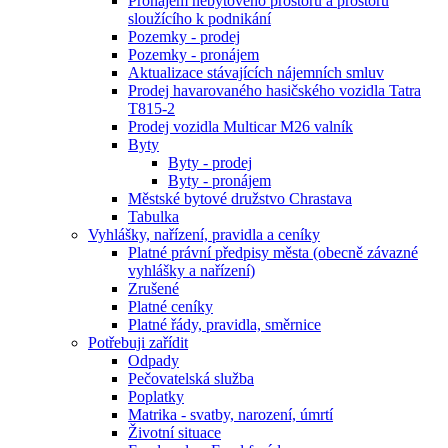
Pronájem nebytového prostoru a prostoru
sloužícího k podnikání
Pozemky - prodej
Pozemky - pronájem
Aktualizace stávajících nájemních smluv
Prodej havarovaného hasičského vozidla Tatra
T815-2
Prodej vozidla Multicar M26 valník
Byty
Byty - prodej
Byty - pronájem
Městské bytové družstvo Chrastava
Tabulka
Vyhlášky, nařízení, pravidla a ceníky
Platné právní předpisy města (obecně závazné
vyhlášky a nařízení)
Zrušené
Platné ceníky
Platné řády, pravidla, směrnice
Potřebuji zařídit
Odpady
Pečovatelská služba
Poplatky
Matrika - svatby, narození, úmrtí
Životní situace