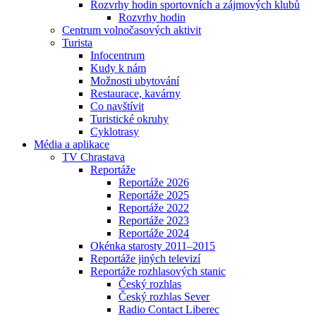
Rozvrhy hodin sportovních a zájmových klubů
Rozvrhy hodin
Centrum volnočasových aktivit
Turista
Infocentrum
Kudy k nám
Možnosti ubytování
Restaurace, kavárny
Co navštívit
Turistické okruhy
Cyklotrasy
Média a aplikace
TV Chrastava
Reportáže
Reportáže 2026
Reportáže 2025
Reportáže 2022
Reportáže 2023
Reportáže 2024
Okénka starosty 2011–2015
Reportáže jiných televizí
Reportáže rozhlasových stanic
Český rozhlas
Český rozhlas Sever
Radio Contact Liberec