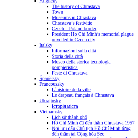
Anglicky
The history of Chrastava
Town
Museums in Chrastava
Chrastava‘s festivitie
Czech – Poland border
President Ho Chi Minh’s memorial plague
unveiled in Czech city
Italsky
Informazioni sulla città
Storia della città
Museo della storica tecnologia
pompieristica
Feste di Chrastava
Španělsky
Francouzsky
L´histoire de la ville
Le drapeau français à Chrastava
Ukrajinsky
Історія міста
Vietnamsky
Lịch sử thành phố
Hồ Chí Minh đã đến thăm Chrastava 1957
Nơi lưu dấu Chủ tịch Hồ Chí Minh từng
đến thăm tại Cộng hòa Séc