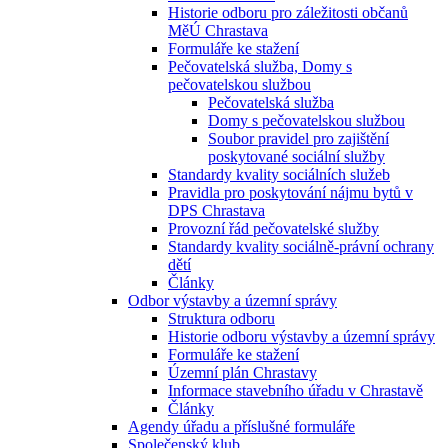
Historie odboru pro záležitosti občanů
MěÚ Chrastava
Formuláře ke stažení
Pečovatelská služba, Domy s
pečovatelskou službou
Pečovatelská služba
Domy s pečovatelskou službou
Soubor pravidel pro zajištění
poskytované sociální služby
Standardy kvality sociálních služeb
Pravidla pro poskytování nájmu bytů v
DPS Chrastava
Provozní řád pečovatelské služby
Standardy kvality sociálně-právní ochrany
dětí
Články
Odbor výstavby a územní správy
Struktura odboru
Historie odboru výstavby a územní správy
Formuláře ke stažení
Územní plán Chrastavy
Informace stavebního úřadu v Chrastavě
Články
Agendy úřadu a příslušné formuláře
Společenský klub