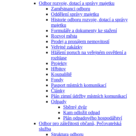
Odbor rozvoje, dotací a správy majetku
Zaměstnanci odboru
Oddělení správy majetku
Historie odboru rozvoje, dotací a správy
majetku
Formuláře a dokumenty ke stažení
Rozvoj města
Prodej a pronájem nemovitostí
Veřejné zakázky
Hlášení poruch na veřejném osvětlení a
rozhlase
Projekty
Hřbitov
Koupaliště
Fondy
Pasport místních komunikací
Články
Plán zimní údržby místních komunikací
Odpady
Sběrný dvůr
Kam odložit odpad
Plán odpadového hospodářství
Odbor pro záležitosti občanů, Pečovatelská
služba
Struktura odboru