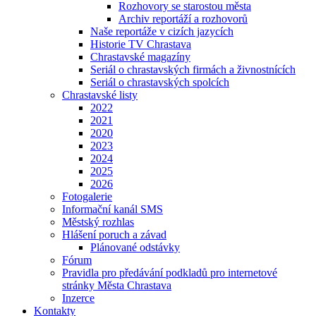
Rozhovory se starostou města
Archiv reportáží a rozhovorů
Naše reportáže v cizích jazycích
Historie TV Chrastava
Chrastavské magazíny
Seriál o chrastavských firmách a živnostnících
Seriál o chrastavských spolcích
Chrastavské listy
2022
2021
2020
2023
2024
2025
2026
Fotogalerie
Informační kanál SMS
Městský rozhlas
Hlášení poruch a závad
Plánované odstávky
Fórum
Pravidla pro předávání podkladů pro internetové
stránky Města Chrastava
Inzerce
Kontakty