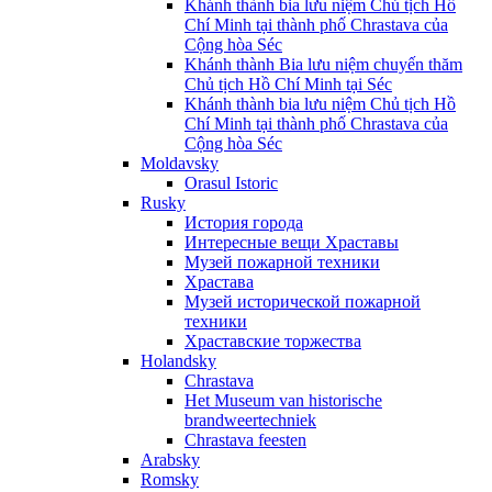
Khánh thành bia lưu niệm Chủ tịch Hồ
Chí Minh tại thành phố Chrastava của
Cộng hòa Séc
Khánh thành Bia lưu niệm chuyến thăm
Chủ tịch Hồ Chí Minh tại Séc
Khánh thành bia lưu niệm Chủ tịch Hồ
Chí Minh tại thành phố Chrastava của
Cộng hòa Séc
Moldavsky
Orasul Istoric
Rusky
История города
Интересные вещи Храставы
Музей пожарной техники
Храстава
Музей исторической пожарной
техники
Храставские торжества
Holandsky
Chrastava
Het Museum van historische
brandweertechniek
Chrastava feesten
Arabsky
Romsky