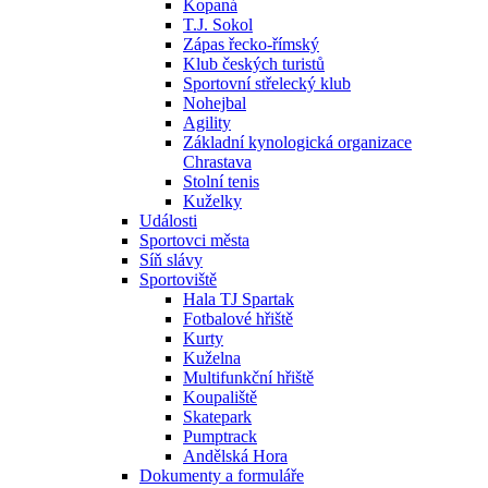
Kopaná
T.J. Sokol
Zápas řecko-římský
Klub českých turistů
Sportovní střelecký klub
Nohejbal
Agility
Základní kynologická organizace
Chrastava
Stolní tenis
Kuželky
Události
Sportovci města
Síň slávy
Sportoviště
Hala TJ Spartak
Fotbalové hřiště
Kurty
Kuželna
Multifunkční hřiště
Koupaliště
Skatepark
Pumptrack
Andělská Hora
Dokumenty a formuláře