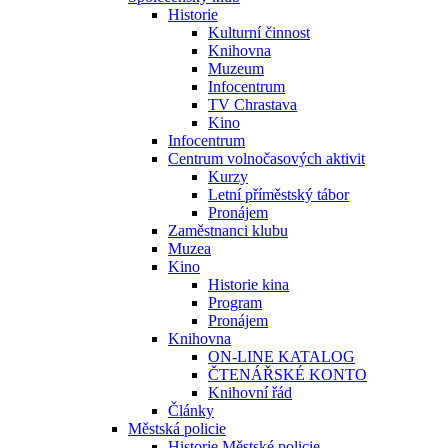
Historie
Kulturní činnost
Knihovna
Muzeum
Infocentrum
TV Chrastava
Kino
Infocentrum
Centrum volnočasových aktivit
Kurzy
Letní příměstský tábor
Pronájem
Zaměstnanci klubu
Muzea
Kino
Historie kina
Program
Pronájem
Knihovna
ON-LINE KATALOG
ČTENÁŘSKÉ KONTO
Knihovní řád
Články
Městská policie
Historie Městské policie