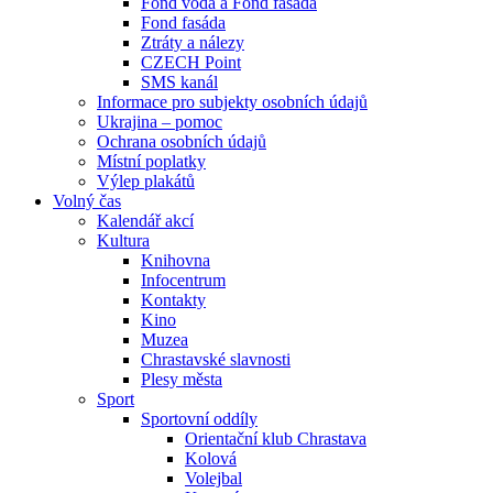
Fond voda a Fond fasáda
Fond fasáda
Ztráty a nálezy
CZECH Point
SMS kanál
Informace pro subjekty osobních údajů
Ukrajina – pomoc
Ochrana osobních údajů
Místní poplatky
Výlep plakátů
Volný čas
Kalendář akcí
Kultura
Knihovna
Infocentrum
Kontakty
Kino
Muzea
Chrastavské slavnosti
Plesy města
Sport
Sportovní oddíly
Orientační klub Chrastava
Kolová
Volejbal