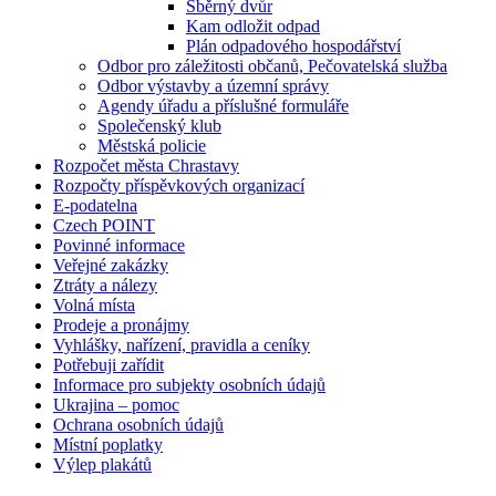
Sběrný dvůr
Kam odložit odpad
Plán odpadového hospodářství
Odbor pro záležitosti občanů, Pečovatelská služba
Odbor výstavby a územní správy
Agendy úřadu a příslušné formuláře
Společenský klub
Městská policie
Rozpočet města Chrastavy
Rozpočty příspěvkových organizací
E-podatelna
Czech POINT
Povinné informace
Veřejné zakázky
Ztráty a nálezy
Volná místa
Prodeje a pronájmy
Vyhlášky, nařízení, pravidla a ceníky
Potřebuji zařídit
Informace pro subjekty osobních údajů
Ukrajina – pomoc
Ochrana osobních údajů
Místní poplatky
Výlep plakátů