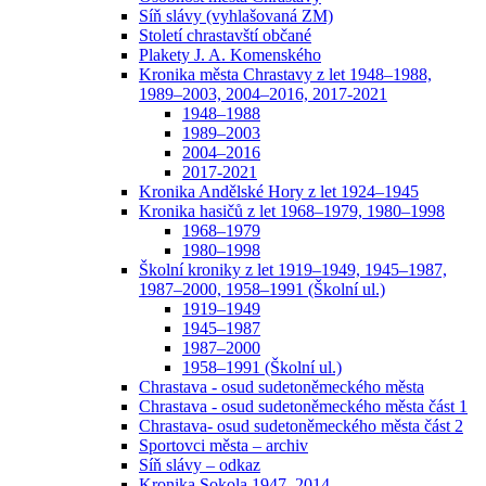
Síň slávy (vyhlašovaná ZM)
Století chrastavští občané
Plakety J. A. Komenského
Kronika města Chrastavy z let 1948–1988,
1989–2003, 2004–2016, 2017-2021
1948–1988
1989–2003
2004–2016
2017-2021
Kronika Andělské Hory z let 1924–1945
Kronika hasičů z let 1968–1979, 1980–1998
1968–1979
1980–1998
Školní kroniky z let 1919–1949, 1945–1987,
1987–2000, 1958–1991 (Školní ul.)
1919–1949
1945–1987
1987–2000
1958–1991 (Školní ul.)
Chrastava - osud sudetoněmeckého města
Chrastava - osud sudetoněmeckého města část 1
Chrastava- osud sudetoněmeckého města část 2
Sportovci města – archiv
Síň slávy – odkaz
Kronika Sokola 1947–2014