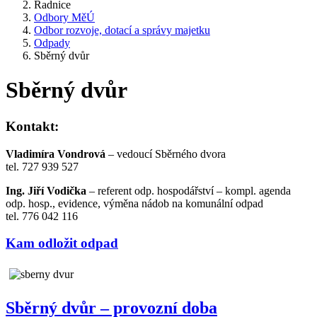
Radnice
Odbory MěÚ
Odbor rozvoje, dotací a správy majetku
Odpady
Sběrný dvůr
Sběrný dvůr
Kontakt:
Vladimíra Vondrová
– vedoucí Sběrného dvora
tel. 727 939 527
Ing. Jiří Vodička
– referent odp. hospodářství – kompl. agenda
odp. hosp., evidence, výměna nádob na komunální odpad
tel. 776 042 116
Kam odložit odpad
Sběrný dvůr – provozní doba