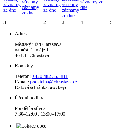
všechny
záznamy ze
záznamy
záznamy
všechny
záznamy
dne
ze dne
ze dne
záznamy
ze dne
ze dne
31
1
2
3
4
5
Adresa
Městský úřad Chrastava
náměstí 1. máje 1
463 31 Chrastava
Kontakty
Telefon:
+420 482 363 811
E-mail:
podatelna@chrastava.cz
Datová schránka: awcbeyc
Úřední hodiny
Pondělí a středa
7:30–12:00 / 13:00–17:00