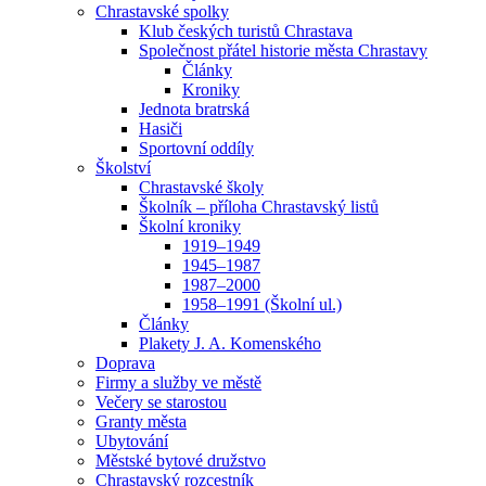
Chrastavské spolky
Klub českých turistů Chrastava
Společnost přátel historie města Chrastavy
Články
Kroniky
Jednota bratrská
Hasiči
Sportovní oddíly
Školství
Chrastavské školy
Školník – příloha Chrastavský listů
Školní kroniky
1919–1949
1945–1987
1987–2000
1958–1991 (Školní ul.)
Články
Plakety J. A. Komenského
Doprava
Firmy a služby ve městě
Večery se starostou
Granty města
Ubytování
Městské bytové družstvo
Chrastavský rozcestník