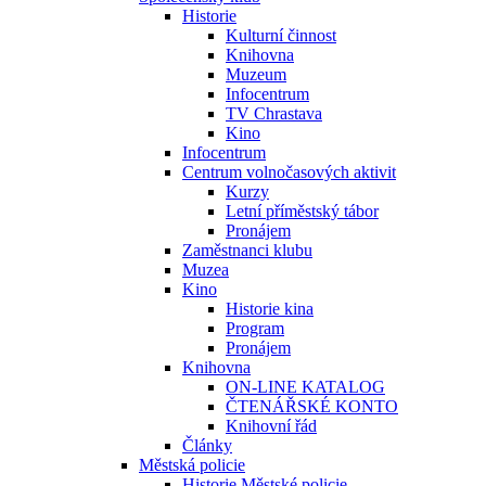
Historie
Kulturní činnost
Knihovna
Muzeum
Infocentrum
TV Chrastava
Kino
Infocentrum
Centrum volnočasových aktivit
Kurzy
Letní příměstský tábor
Pronájem
Zaměstnanci klubu
Muzea
Kino
Historie kina
Program
Pronájem
Knihovna
ON-LINE KATALOG
ČTENÁŘSKÉ KONTO
Knihovní řád
Články
Městská policie
Historie Městské policie