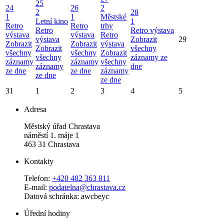
25
24
26
2
2
28
1
1
Městské
Letní kino
1
Retro
Retro
trhy
Retro
Retro výstava
výstava
výstava
Retro
výstava
Zobrazit
29
Zobrazit
Zobrazit
výstava
Zobrazit
všechny
všechny
všechny
Zobrazit
všechny
záznamy ze
záznamy
záznamy
všechny
záznamy
dne
ze dne
ze dne
záznamy
ze dne
ze dne
31
1
2
3
4
5
Adresa
Městský úřad Chrastava
náměstí 1. máje 1
463 31 Chrastava
Kontakty
Telefon:
+420 482 363 811
E-mail:
podatelna@chrastava.cz
Datová schránka: awcbeyc
Úřední hodiny