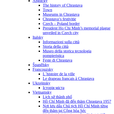
Anglicky
The history of Chrastava
Town
Museums in Chrastava
Chrastava‘s festivitie
Czech – Poland border
President Ho Chi Minh’s memorial plague
unveiled in Czech city
Italsky
Informazioni sulla città
Storia della città
Museo della storica tecnologia
pompieristica
Feste di Chrastava
Španělsky
Francouzsky
L´histoire de la ville
Le drapeau français à Chrastava
Ukrajinsky
Історія міста
Vietnamsky
Lịch sử thành phố
Hồ Chí Minh đã đến thăm Chrastava 1957
Nơi lưu dấu Chủ tịch Hồ Chí Minh từng
đến thăm tại Cộng hòa Séc