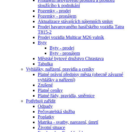
Pronájem nebytového prostoru a prostoru
sloužícího k podnikání
Pozemky - prodej
Pozemky - pronájem
Aktualizace stávajících nájemních smluv
Prodej havarovaného hasičského vozidla Tatra
T815-2
Prodej vozidla Multicar M26 valník
Byty
Byty - prodej
Byty - pronájem
Městské bytové družstvo Chrastava
Tabulka
Vyhlášky, nařízení, pravidla a ceníky
Platné právní předpisy města (obecně závazné
vyhlášky a nařízení)
Zrušené
Platné ceníky
Platné řády, pravidla, směrnice
Potřebuji zařídit
Odpady
Pečovatelská služba
Poplatky
Matrika - svatby, narození, úmrtí
Životní situace