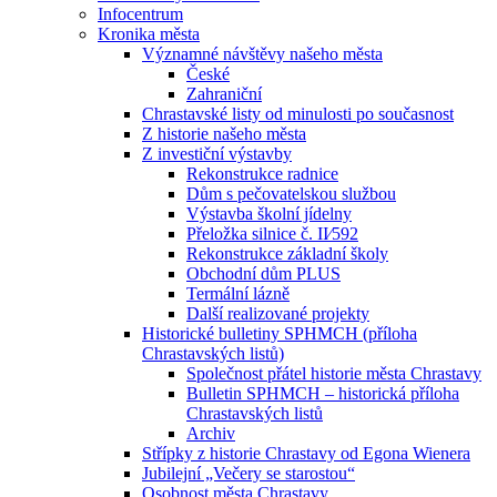
Infocentrum
Kronika města
Významné návštěvy našeho města
České
Zahraniční
Chrastavské listy od minulosti po současnost
Z historie našeho města
Z investiční výstavby
Rekonstrukce radnice
Dům s pečovatelskou službou
Výstavba školní jídelny
Přeložka silnice č. II⁄592
Rekonstrukce základní školy
Obchodní dům PLUS
Termální lázně
Další realizované projekty
Historické bulletiny SPHMCH (příloha
Chrastavských listů)
Společnost přátel historie města Chrastavy
Bulletin SPHMCH – historická příloha
Chrastavských listů
Archiv
Střípky z historie Chrastavy od Egona Wienera
Jubilejní „Večery se starostou“
Osobnost města Chrastavy