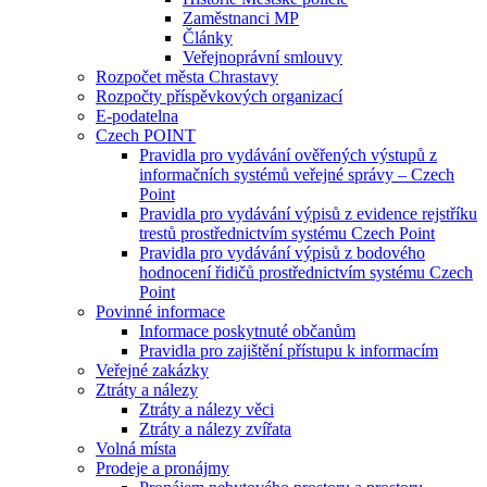
Zaměstnanci MP
Články
Veřejnoprávní smlouvy
Rozpočet města Chrastavy
Rozpočty příspěvkových organizací
E-podatelna
Czech POINT
Pravidla pro vydávání ověřených výstupů z
informačních systémů veřejné správy – Czech
Point
Pravidla pro vydávání výpisů z evidence rejstříku
trestů prostřednictvím systému Czech Point
Pravidla pro vydávání výpisů z bodového
hodnocení řidičů prostřednictvím systému Czech
Point
Povinné informace
Informace poskytnuté občanům
Pravidla pro zajištění přístupu k informacím
Veřejné zakázky
Ztráty a nálezy
Ztráty a nálezy věci
Ztráty a nálezy zvířata
Volná místa
Prodeje a pronájmy