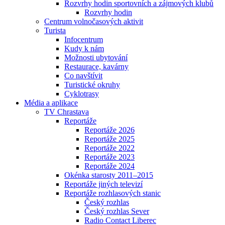
Rozvrhy hodin sportovních a zájmových klubů
Rozvrhy hodin
Centrum volnočasových aktivit
Turista
Infocentrum
Kudy k nám
Možnosti ubytování
Restaurace, kavárny
Co navštívit
Turistické okruhy
Cyklotrasy
Média a aplikace
TV Chrastava
Reportáže
Reportáže 2026
Reportáže 2025
Reportáže 2022
Reportáže 2023
Reportáže 2024
Okénka starosty 2011–2015
Reportáže jiných televizí
Reportáže rozhlasových stanic
Český rozhlas
Český rozhlas Sever
Radio Contact Liberec