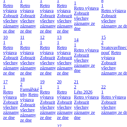
1
1
1
1
8
1
Retro
Retro
Retro
Retro
1
Retro výstava
výstava
výstava
výstava
výstava
Retro výstava
Zobrazit
Zobrazit
Zobrazit
Zobrazit
Zobrazit
Zobrazit
všechny
všechny
všechny
všechny
všechny
všechny
záznamy ze
záznamy
záznamy
záznamy
záznamy
záznamy ze d
dne
ze dne
ze dne
ze dne
ze dne
10
11
12
13
15
14
1
1
1
1
2
1
Retro
Retro
Retro
Retro
Svatovavřinec
Retro výstava
výstava
výstava
výstava
výstava
pouť
Retro
Zobrazit
Zobrazit
Zobrazit
Zobrazit
Zobrazit
výstava
všechny
všechny
všechny
všechny
všechny
Zobrazit
záznamy ze
záznamy
záznamy
záznamy
záznamy
všechny
dne
ze dne
ze dne
ze dne
ze dne
záznamy ze d
18
17
19
20
21
2
1
1
1
2
22
Farmářské
Retro
Retro
Retro
Léto 2026
1
trhy
Retro
výstava
výstava
výstava
Retro výstava
Retro výstava
výstava
Zobrazit
Zobrazit
Zobrazit
Zobrazit
Zobrazit
Zobrazit
všechny
všechny
všechny
všechny
všechny
všechny
záznamy
záznamy
záznamy
záznamy ze
záznamy ze d
záznamy
ze dne
ze dne
ze dne
dne
ze dne
27