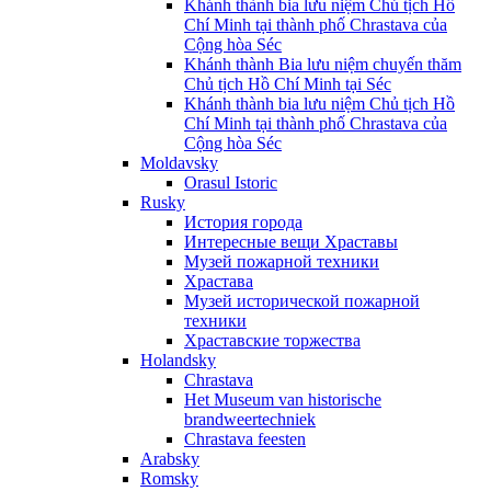
Khánh thành bia lưu niệm Chủ tịch Hồ
Chí Minh tại thành phố Chrastava của
Cộng hòa Séc
Khánh thành Bia lưu niệm chuyến thăm
Chủ tịch Hồ Chí Minh tại Séc
Khánh thành bia lưu niệm Chủ tịch Hồ
Chí Minh tại thành phố Chrastava của
Cộng hòa Séc
Moldavsky
Orasul Istoric
Rusky
История города
Интересные вещи Храставы
Музей пожарной техники
Храстава
Музей исторической пожарной
техники
Храставские торжества
Holandsky
Chrastava
Het Museum van historische
brandweertechniek
Chrastava feesten
Arabsky
Romsky