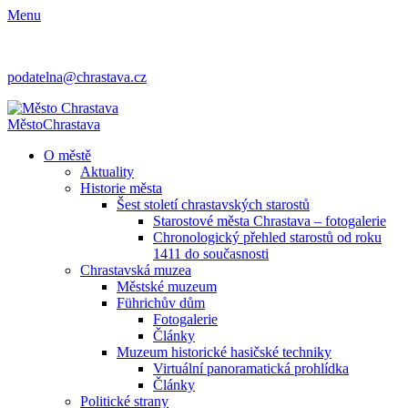
Menu
podatelna@chrastava.cz
Město
Chrastava
O městě
Aktuality
Historie města
Šest století chrastavských starostů
Starostové města Chrastava – fotogalerie
Chronologický přehled starostů od roku
1411 do současnosti
Chrastavská muzea
Městské muzeum
Führichův dům
Fotogalerie
Články
Muzeum historické hasičské techniky
Virtuální panoramatická prohlídka
Články
Politické strany