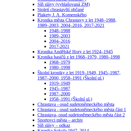
Síň slávy (vyhlašovaná ZM)
Století chrastavští občané
Plakety J. A. Komenského
Kronika města Chrastavy z let 1948–1988,
1989–2003, 2004–2016, 2017-2021
1948–1988
1989–2003
2004–2016
2017-2021
Kronika Andělské Hory z let 1924–1945
Kronika hasičů z let 1968–1979, 1980–1998
1968–1979
1980–1998
Školní kroniky z let 1919–1949, 1945–1987,
1987–2000, 1958–1991 (Školní ul.)
1919–1949
1945–1987
1987–2000
1958–1991 (Školní ul.)
Chrastava - osud sudetoněmeckého města
Chrastava - osud sudetoněmeckého města část 1
Chrastava- osud sudetoněmeckého města část 2
Sportovci města – archiv
Síň slávy – odkaz
Kronika Sokola 1947–2014