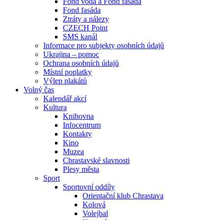
Fond voda a Fond fasáda
Fond fasáda
Ztráty a nálezy
CZECH Point
SMS kanál
Informace pro subjekty osobních údajů
Ukrajina – pomoc
Ochrana osobních údajů
Místní poplatky
Výlep plakátů
Volný čas
Kalendář akcí
Kultura
Knihovna
Infocentrum
Kontakty
Kino
Muzea
Chrastavské slavnosti
Plesy města
Sport
Sportovní oddíly
Orientační klub Chrastava
Kolová
Volejbal