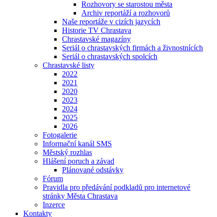
Rozhovory se starostou města
Archiv reportáží a rozhovorů
Naše reportáže v cizích jazycích
Historie TV Chrastava
Chrastavské magazíny
Seriál o chrastavských firmách a živnostnících
Seriál o chrastavských spolcích
Chrastavské listy
2022
2021
2020
2023
2024
2025
2026
Fotogalerie
Informační kanál SMS
Městský rozhlas
Hlášení poruch a závad
Plánované odstávky
Fórum
Pravidla pro předávání podkladů pro internetové
stránky Města Chrastava
Inzerce
Kontakty