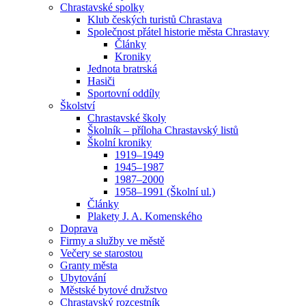
Chrastavské spolky
Klub českých turistů Chrastava
Společnost přátel historie města Chrastavy
Články
Kroniky
Jednota bratrská
Hasiči
Sportovní oddíly
Školství
Chrastavské školy
Školník – příloha Chrastavský listů
Školní kroniky
1919–1949
1945–1987
1987–2000
1958–1991 (Školní ul.)
Články
Plakety J. A. Komenského
Doprava
Firmy a služby ve městě
Večery se starostou
Granty města
Ubytování
Městské bytové družstvo
Chrastavský rozcestník