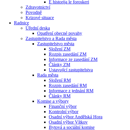
E historija le foroskeri
Zdravotnictví
Povodně
Krizové situace
Radnice
Úřední deska
Opatření obecné povahy
Zastupitelstvo a Rada města
Zastupitelstvo města
Složení ZM
Rozpis zasedání ZM
Informace ze zasedání ZM
Články ZM
Ustavující zastupitelstva
Rada města
Složení RM
Rozpis zasedání RM
Informace z jednání RM
Články RM
Komise a výbory
Finanční výbor
Kontrolní výbor
Osadní výbor Andělská Hora
Osadní výbor Vítkov
Bytová a sociální komise