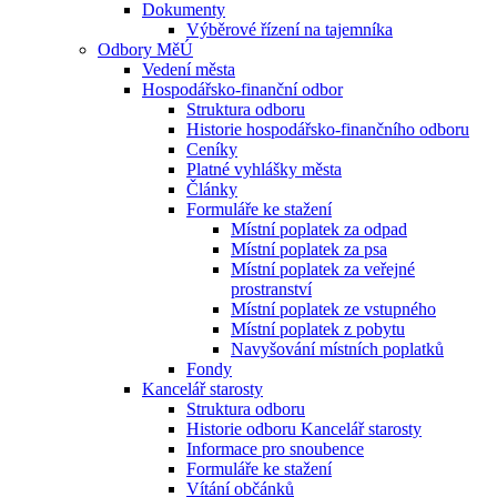
Dokumenty
Výběrové řízení na tajemníka
Odbory MěÚ
Vedení města
Hospodářsko-finanční odbor
Struktura odboru
Historie hospodářsko-finančního odboru
Ceníky
Platné vyhlášky města
Články
Formuláře ke stažení
Místní poplatek za odpad
Místní poplatek za psa
Místní poplatek za veřejné
prostranství
Místní poplatek ze vstupného
Místní poplatek z pobytu
Navyšování místních poplatků
Fondy
Kancelář starosty
Struktura odboru
Historie odboru Kancelář starosty
Informace pro snoubence
Formuláře ke stažení
Vítání občánků