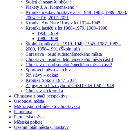
Století chrastavští občané
Plakety J. A. Komenského
Kronika města Chrastavy z let 1948–1988, 1989–2003,
2004–2016, 2017-2021
Kronika Andělské Hory z let 1924–1945
Kronika hasičů z let 1968–1979, 1980–1998
1968–1979
1980–1998
Školní kroniky z let 1919–1949, 1945–1987, 1987–
2000, 1958–1991 (Školní ul.)
Chrastava - osud sudetoněmeckého města
Chrastava - osud sudetoněmeckého města část 1
Chrastava- osud sudetoněmeckého města část 2
Sportovci města – archiv
Síň slávy – odkaz
Kronika Sokola 1947–2014
Zápisy ze schůzí výboru ČSSD z let 1945–1948
Chrastavská kronika
Chrastava z ptačí perspektivy
Osobnosti města
Mikroregion Hrádecko-Chrastavsko
Panorama
Partnerská města
Městská policie
Územní plán města Chrastavy