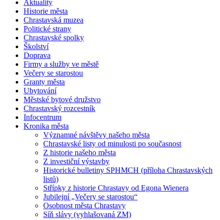
Aktuality
Historie města
Chrastavská muzea
Politické strany
Chrastavské spolky
Školství
Doprava
Firmy a služby ve městě
Večery se starostou
Granty města
Ubytování
Městské bytové družstvo
Chrastavský rozcestník
Infocentrum
Kronika města
Významné návštěvy našeho města
Chrastavské listy od minulosti po současnost
Z historie našeho města
Z investiční výstavby
Historické bulletiny SPHMCH (příloha Chrastavských
listů)
Střípky z historie Chrastavy od Egona Wienera
Jubilejní „Večery se starostou“
Osobnost města Chrastavy
Síň slávy (vyhlašovaná ZM)