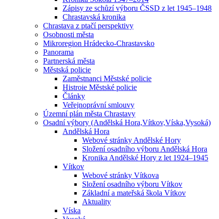
Zápisy ze schůzí výboru ČSSD z let 1945–1948
Chrastavská kronika
Chrastava z ptačí perspektivy
Osobnosti města
Mikroregion Hrádecko-Chrastavsko
Panorama
Partnerská města
Městská policie
Zaměstnanci Městské policie
Histroie Městské policie
Články
Veřejnoprávní smlouvy
Územní plán města Chrastavy
Osadní výbory (Andělská Hora,Vítkov,Víska,Vysoká)
Andělská Hora
Webové stránky Andělské Hory
Složení osadního výboru Andělská Hora
Kronika Andělské Hory z let 1924–1945
Vítkov
Webové stránky Vítkova
Složení osadního výboru Vítkov
Základní a mateřská škola Vítkov
Aktuality
Víska