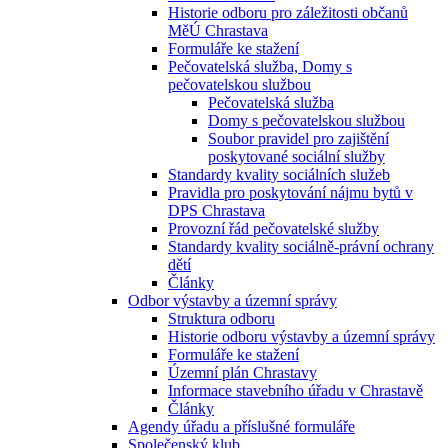
Historie odboru pro záležitosti občanů
MěÚ Chrastava
Formuláře ke stažení
Pečovatelská služba, Domy s
pečovatelskou službou
Pečovatelská služba
Domy s pečovatelskou službou
Soubor pravidel pro zajištění
poskytované sociální služby
Standardy kvality sociálních služeb
Pravidla pro poskytování nájmu bytů v
DPS Chrastava
Provozní řád pečovatelské služby
Standardy kvality sociálně-právní ochrany
dětí
Články
Odbor výstavby a územní správy
Struktura odboru
Historie odboru výstavby a územní správy
Formuláře ke stažení
Územní plán Chrastavy
Informace stavebního úřadu v Chrastavě
Články
Agendy úřadu a příslušné formuláře
Společenský klub