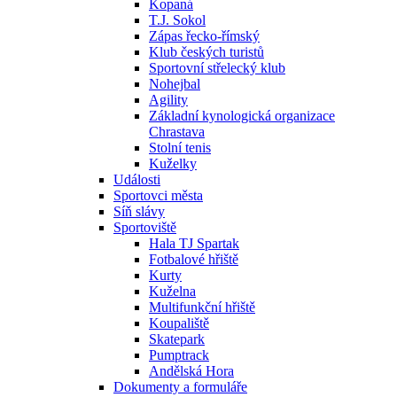
Kopaná
T.J. Sokol
Zápas řecko-římský
Klub českých turistů
Sportovní střelecký klub
Nohejbal
Agility
Základní kynologická organizace
Chrastava
Stolní tenis
Kuželky
Události
Sportovci města
Síň slávy
Sportoviště
Hala TJ Spartak
Fotbalové hřiště
Kurty
Kuželna
Multifunkční hřiště
Koupaliště
Skatepark
Pumptrack
Andělská Hora
Dokumenty a formuláře