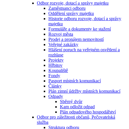
Odbor rozvoje, dotací a správy majetku
Zaměstnanci odboru
Oddělení správy majetku
Historie odboru rozvoje, dotací a správy
majetku
Formuláře a dokumenty ke stažení
Rozvoj města
Prodej a pronájem nemovitostí
Veřejné zakázky
Hlášení poruch na veřejném osvětlení a
rozhlase
Projekty
Hřbitov
Koupaliště
Fondy
Pasport místních komunikací
Články
Plán zimní údržby místních komunikací
Odpady
Sběrný dvůr
Kam odložit odpad
Plán odpadového hospodářství
Odbor pro záležitosti občanů, Pečovatelská
služba
Struktura odboru