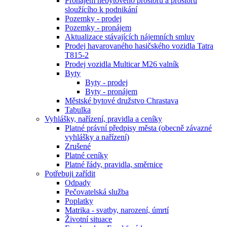
Pronájem nebytového prostoru a prostoru
sloužícího k podnikání
Pozemky - prodej
Pozemky - pronájem
Aktualizace stávajících nájemních smluv
Prodej havarovaného hasičského vozidla Tatra
T815-2
Prodej vozidla Multicar M26 valník
Byty
Byty - prodej
Byty - pronájem
Městské bytové družstvo Chrastava
Tabulka
Vyhlášky, nařízení, pravidla a ceníky
Platné právní předpisy města (obecně závazné
vyhlášky a nařízení)
Zrušené
Platné ceníky
Platné řády, pravidla, směrnice
Potřebuji zařídit
Odpady
Pečovatelská služba
Poplatky
Matrika - svatby, narození, úmrtí
Životní situace