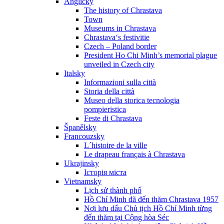
Anglicky
The history of Chrastava
Town
Museums in Chrastava
Chrastava‘s festivitie
Czech – Poland border
President Ho Chi Minh’s memorial plague
unveiled in Czech city
Italsky
Informazioni sulla città
Storia della città
Museo della storica tecnologia
pompieristica
Feste di Chrastava
Španělsky
Francouzsky
L´histoire de la ville
Le drapeau français à Chrastava
Ukrajinsky
Історія міста
Vietnamsky
Lịch sử thành phố
Hồ Chí Minh đã đến thăm Chrastava 1957
Nơi lưu dấu Chủ tịch Hồ Chí Minh từng
đến thăm tại Cộng hòa Séc