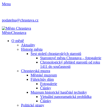
Menu
podatelna@chrastava.cz
Město
Chrastava
O městě
Aktuality
Historie města
Šest století chrastavských starostů
Starostové města Chrastava – fotogalerie
Chronologický přehled starostů od roku
1411 do současnosti
Chrastavská muzea
Městské muzeum
Führichův dům
Fotogalerie
Články
Muzeum historické hasičské techniky
Virtuální panoramatická prohlídka
Články
Politické strany