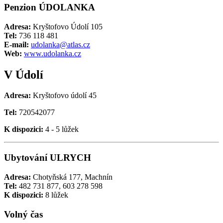
Penzion ÚDOLANKA
Adresa:
Kryštofovo Údolí 105
Tel:
736 118 481
E-mail:
udolanka@atlas.cz
Web:
www.udolanka.cz
V Údolí
Adresa:
Kryštofovo údolí 45
Tel:
720542077
K dispozici:
4 - 5 lůžek
Ubytování ULRYCH
Adresa:
Chotyňská 177, Machnín
Tel:
482 731 877, 603 278 598
K dispozici:
8 lůžek
Volný čas