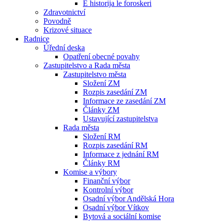
E historija le foroskeri
Zdravotnictví
Povodně
Krizové situace
Radnice
Úřední deska
Opatření obecné povahy
Zastupitelstvo a Rada města
Zastupitelstvo města
Složení ZM
Rozpis zasedání ZM
Informace ze zasedání ZM
Články ZM
Ustavující zastupitelstva
Rada města
Složení RM
Rozpis zasedání RM
Informace z jednání RM
Články RM
Komise a výbory
Finanční výbor
Kontrolní výbor
Osadní výbor Andělská Hora
Osadní výbor Vítkov
Bytová a sociální komise