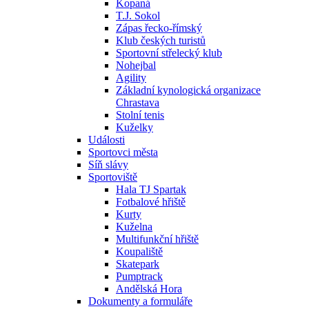
Kopaná
T.J. Sokol
Zápas řecko-římský
Klub českých turistů
Sportovní střelecký klub
Nohejbal
Agility
Základní kynologická organizace
Chrastava
Stolní tenis
Kuželky
Události
Sportovci města
Síň slávy
Sportoviště
Hala TJ Spartak
Fotbalové hřiště
Kurty
Kuželna
Multifunkční hřiště
Koupaliště
Skatepark
Pumptrack
Andělská Hora
Dokumenty a formuláře