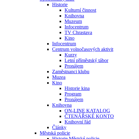
Historie
Kulturní činnost
Knihovna
Muzeum
Infocentrum
TV Chrastava
Kino
Infocentrum
Centrum volnočasových aktivit
Kurzy
Letní příměstský tábor
Pronájem
Zaměstnanci klubu
Muzea
Kino
Historie kina
Program
Pronájem
Knihovna
ON-LINE KATALOG
ČTENÁŘSKÉ KONTO
Knihovní řád
Články
Městská policie
Historie Městské policie