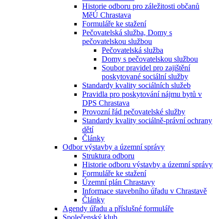
Historie odboru pro záležitosti občanů
MěÚ Chrastava
Formuláře ke stažení
Pečovatelská služba, Domy s
pečovatelskou službou
Pečovatelská služba
Domy s pečovatelskou službou
Soubor pravidel pro zajištění
poskytované sociální služby
Standardy kvality sociálních služeb
Pravidla pro poskytování nájmu bytů v
DPS Chrastava
Provozní řád pečovatelské služby
Standardy kvality sociálně-právní ochrany
dětí
Články
Odbor výstavby a územní správy
Struktura odboru
Historie odboru výstavby a územní správy
Formuláře ke stažení
Územní plán Chrastavy
Informace stavebního úřadu v Chrastavě
Články
Agendy úřadu a příslušné formuláře
Společenský klub