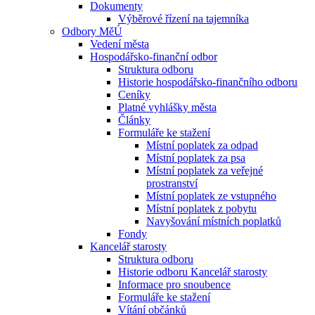
Dokumenty
Výběrové řízení na tajemníka
Odbory MěÚ
Vedení města
Hospodářsko-finanční odbor
Struktura odboru
Historie hospodářsko-finančního odboru
Ceníky
Platné vyhlášky města
Články
Formuláře ke stažení
Místní poplatek za odpad
Místní poplatek za psa
Místní poplatek za veřejné
prostranství
Místní poplatek ze vstupného
Místní poplatek z pobytu
Navyšování místních poplatků
Fondy
Kancelář starosty
Struktura odboru
Historie odboru Kancelář starosty
Informace pro snoubence
Formuláře ke stažení
Vítání občánků