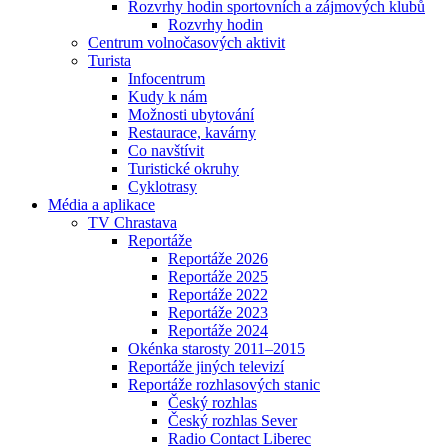
Rozvrhy hodin sportovních a zájmových klubů
Rozvrhy hodin
Centrum volnočasových aktivit
Turista
Infocentrum
Kudy k nám
Možnosti ubytování
Restaurace, kavárny
Co navštívit
Turistické okruhy
Cyklotrasy
Média a aplikace
TV Chrastava
Reportáže
Reportáže 2026
Reportáže 2025
Reportáže 2022
Reportáže 2023
Reportáže 2024
Okénka starosty 2011–2015
Reportáže jiných televizí
Reportáže rozhlasových stanic
Český rozhlas
Český rozhlas Sever
Radio Contact Liberec