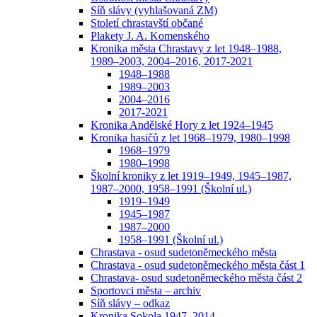
Síň slávy (vyhlašovaná ZM)
Století chrastavští občané
Plakety J. A. Komenského
Kronika města Chrastavy z let 1948–1988,
1989–2003, 2004–2016, 2017-2021
1948–1988
1989–2003
2004–2016
2017-2021
Kronika Andělské Hory z let 1924–1945
Kronika hasičů z let 1968–1979, 1980–1998
1968–1979
1980–1998
Školní kroniky z let 1919–1949, 1945–1987,
1987–2000, 1958–1991 (Školní ul.)
1919–1949
1945–1987
1987–2000
1958–1991 (Školní ul.)
Chrastava - osud sudetoněmeckého města
Chrastava - osud sudetoněmeckého města část 1
Chrastava- osud sudetoněmeckého města část 2
Sportovci města – archiv
Síň slávy – odkaz
Kronika Sokola 1947–2014