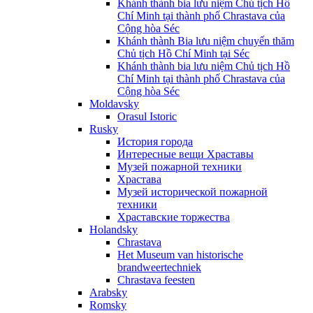
Khánh thành bia lưu niệm Chủ tịch Hồ
Chí Minh tại thành phố Chrastava của
Cộng hòa Séc
Khánh thành Bia lưu niệm chuyến thăm
Chủ tịch Hồ Chí Minh tại Séc
Khánh thành bia lưu niệm Chủ tịch Hồ
Chí Minh tại thành phố Chrastava của
Cộng hòa Séc
Moldavsky
Orasul Istoric
Rusky
История города
Интересные вещи Храставы
Музей пожарной техники
Храстава
Музей исторической пожарной
техники
Храставские торжества
Holandsky
Chrastava
Het Museum van historische
brandweertechniek
Chrastava feesten
Arabsky
Romsky