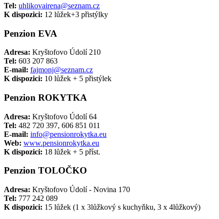
Tel:
uhlikovairena@seznam.cz
K dispozici:
12 lůžek+3 přistýlky
Penzion EVA
Adresa:
Kryštofovo Údolí 210
Tel:
603 207 863
E-mail:
fajmonj@seznam.cz
K dispozici:
10 lůžek + 5 přistýlek
Penzion ROKYTKA
Adresa:
Kryštofovo Údolí 64
Tel:
482 720 397, 606 851 011
E-mail:
info@pensionrokytka.eu
Web:
www.pensionrokytka.eu
K dispozici:
18 lůžek + 5 příst.
Penzion TOLOČKO
Adresa:
Kryštofovo Údolí - Novina 170
Tel:
777 242 089
K dispozici:
15 lůžek (1 x 3lůžkový s kuchyňku, 3 x 4lůžkový)