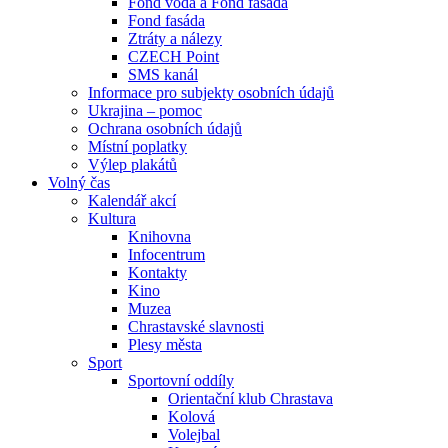
Fond voda a Fond fasáda
Fond fasáda
Ztráty a nálezy
CZECH Point
SMS kanál
Informace pro subjekty osobních údajů
Ukrajina – pomoc
Ochrana osobních údajů
Místní poplatky
Výlep plakátů
Volný čas
Kalendář akcí
Kultura
Knihovna
Infocentrum
Kontakty
Kino
Muzea
Chrastavské slavnosti
Plesy města
Sport
Sportovní oddíly
Orientační klub Chrastava
Kolová
Volejbal