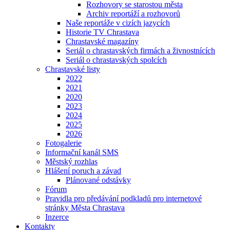
Rozhovory se starostou města
Archiv reportáží a rozhovorů
Naše reportáže v cizích jazycích
Historie TV Chrastava
Chrastavské magazíny
Seriál o chrastavských firmách a živnostnících
Seriál o chrastavských spolcích
Chrastavské listy
2022
2021
2020
2023
2024
2025
2026
Fotogalerie
Informační kanál SMS
Městský rozhlas
Hlášení poruch a závad
Plánované odstávky
Fórum
Pravidla pro předávání podkladů pro internetové
stránky Města Chrastava
Inzerce
Kontakty