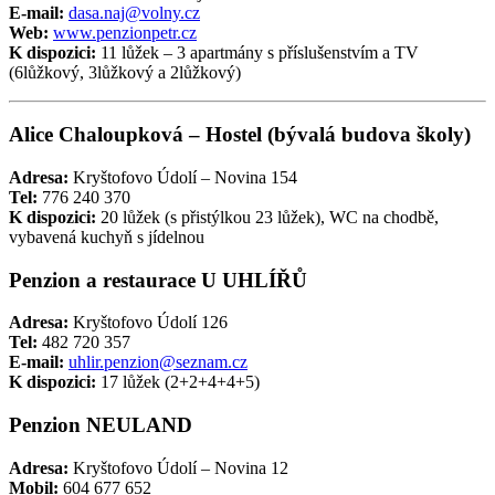
E-mail:
dasa.naj@volny.cz
Web:
www.penzionpetr.cz
K dispozici:
11 lůžek – 3 apartmány s příslušenstvím a TV
(6lůžkový, 3lůžkový a 2lůžkový)
Alice Chaloupková – Hostel (bývalá budova školy)
Adresa:
Kryštofovo Údolí – Novina 154
Tel:
776 240 370
K dispozici:
20 lůžek (s přistýlkou 23 lůžek), WC na chodbě,
vybavená kuchyň s jídelnou
Penzion a restaurace U UHLÍŘŮ
Adresa:
Kryštofovo Údolí 126
Tel:
482 720 357
E-mail:
uhlir.penzion@seznam.cz
K dispozici:
17 lůžek (2+2+4+4+5)
Penzion NEULAND
Adresa:
Kryštofovo Údolí – Novina 12
Mobil:
604 677 652