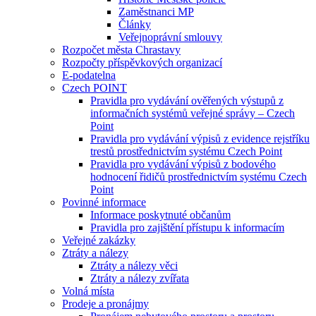
Zaměstnanci MP
Články
Veřejnoprávní smlouvy
Rozpočet města Chrastavy
Rozpočty příspěvkových organizací
E-podatelna
Czech POINT
Pravidla pro vydávání ověřených výstupů z
informačních systémů veřejné správy – Czech
Point
Pravidla pro vydávání výpisů z evidence rejstříku
trestů prostřednictvím systému Czech Point
Pravidla pro vydávání výpisů z bodového
hodnocení řidičů prostřednictvím systému Czech
Point
Povinné informace
Informace poskytnuté občanům
Pravidla pro zajištění přístupu k informacím
Veřejné zakázky
Ztráty a nálezy
Ztráty a nálezy věci
Ztráty a nálezy zvířata
Volná místa
Prodeje a pronájmy