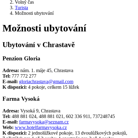
Volný čas
Turista
Možnosti ubytování
Možnosti ubytování
Ubytování v Chrastavě
Penzion Gloria
Adresa:
nám. 1. máje 45, Chrastava
Tel:
777 772 277
E-mail:
gloriachrastava@gmail.com
K dispozici:
4 pokoje, celkem 15 lůžek
Farma Vysoká
Adresa:
Vysoká 9, Chrastava
Tel:
488 881 024, 488 881 021, 602 336 911, 737248745
E-mail:
farmavysoka@seznam.cz
Web:
www.hotelfarmavysoka.cz
K dispozici:
2 jednolůžkové pokoje, 13 dvoulůžkových pokojů,