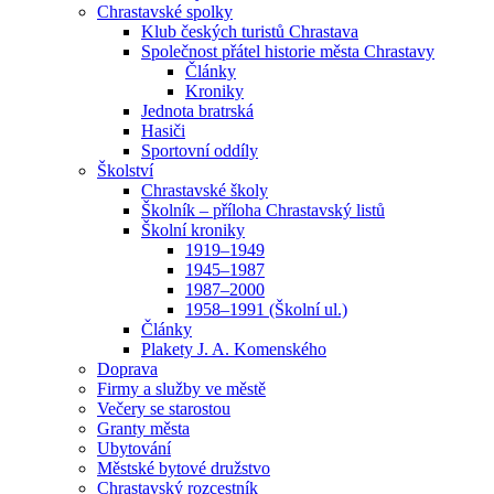
Chrastavské spolky
Klub českých turistů Chrastava
Společnost přátel historie města Chrastavy
Články
Kroniky
Jednota bratrská
Hasiči
Sportovní oddíly
Školství
Chrastavské školy
Školník – příloha Chrastavský listů
Školní kroniky
1919–1949
1945–1987
1987–2000
1958–1991 (Školní ul.)
Články
Plakety J. A. Komenského
Doprava
Firmy a služby ve městě
Večery se starostou
Granty města
Ubytování
Městské bytové družstvo
Chrastavský rozcestník