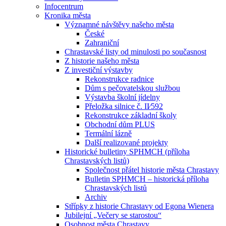
Infocentrum
Kronika města
Významné návštěvy našeho města
České
Zahraniční
Chrastavské listy od minulosti po současnost
Z historie našeho města
Z investiční výstavby
Rekonstrukce radnice
Dům s pečovatelskou službou
Výstavba školní jídelny
Přeložka silnice č. II⁄592
Rekonstrukce základní školy
Obchodní dům PLUS
Termální lázně
Další realizované projekty
Historické bulletiny SPHMCH (příloha
Chrastavských listů)
Společnost přátel historie města Chrastavy
Bulletin SPHMCH – historická příloha
Chrastavských listů
Archiv
Střípky z historie Chrastavy od Egona Wienera
Jubilejní „Večery se starostou“
Osobnost města Chrastavy