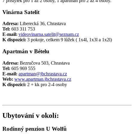
7 přistýlek pro 1 až 2 osoby, 1 apartmán pro 2 až 4 osoby.
Vinárna Satelit
Adresa:
Liberecká 36, Chrastava
Tel:
603 311 753
E-mail:
videovinarna.satelit@seznam.cz
K dispozici:
3 pokoje, celkem 9 lůžek ( 1x4l, 1x3l a 1x2l)
Apartmán v Bételu
Adresa:
Bezručova 503, Chrastava
Tel:
605 969 555
E-mail:
apartman@jbchrastava.cz
Web:
www.apartman.jbchrastava.cz
K dispozici:
2 + kk pro 2-4 osoby
Ubytování v okolí:
Rodinný penzion U Wolfů