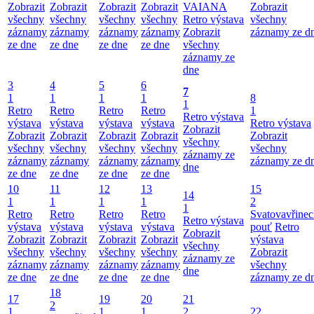
Zobrazit
Zobrazit
Zobrazit
Zobrazit
VAIANA
Zobrazit
všechny
všechny
všechny
všechny
Retro výstava
všechny
záznamy
záznamy
záznamy
záznamy
Zobrazit
záznamy ze d
ze dne
ze dne
ze dne
ze dne
všechny
záznamy ze
dne
3
4
5
6
7
1
1
1
1
8
1
Retro
Retro
Retro
Retro
1
Retro výstava
výstava
výstava
výstava
výstava
Retro výstava
Zobrazit
Zobrazit
Zobrazit
Zobrazit
Zobrazit
Zobrazit
všechny
všechny
všechny
všechny
všechny
všechny
záznamy ze
záznamy
záznamy
záznamy
záznamy
záznamy ze d
dne
ze dne
ze dne
ze dne
ze dne
10
11
12
13
15
14
1
1
1
1
2
1
Retro
Retro
Retro
Retro
Svatovavřinec
Retro výstava
výstava
výstava
výstava
výstava
pouť
Retro
Zobrazit
Zobrazit
Zobrazit
Zobrazit
Zobrazit
výstava
všechny
všechny
všechny
všechny
všechny
Zobrazit
záznamy ze
záznamy
záznamy
záznamy
záznamy
všechny
dne
ze dne
ze dne
ze dne
ze dne
záznamy ze d
18
17
19
20
21
2
1
1
1
2
22