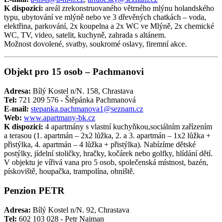
K dispozici:
areál zrekonstruovaného větrného mlýnu holandského
typu, ubytování ve mlýně nebo ve 3 dřevěných chatkách – voda,
elektřina, parkování, 2x koupelna a 2x WC ve Mlýně, 2x chemické
WC, TV, video, satelit, kuchyně, zahrada s altánem.
Možnost dovolené, svatby, soukromé oslavy, firemní akce.
Objekt pro 15 osob – Pachmanovi
Adresa:
Bílý Kostel n/N. 158, Chrastava
Tel:
721 209 576 - Štěpánka Pachmanová
E-mail:
stepanka.pachmanova1@seznam.cz
Web:
www.apartmany-bk.cz
K dispozici:
4 apartmány s vlastní kuchyňkou,sociálním zařízením
a terasou (1. apartmán – 2x2 lůžka, 2. a 3. apartmán – 1x2 lůžka +
přistýlka, 4. apartmán – 4 lůžka + přistýlka). Nabízíme dětské
postýlky, jídelní stoličky, hračky, kočárek nebo golfky, hlídání dětí.
V objektu je vířivá vana pro 5 osob, společenská místnost, bazén,
pískoviště, houpačka, trampolína, ohniště.
Penzion PETR
Adresa:
Bílý Kostel n/N. 92, Chrastava
Tel:
602 103 028 - Petr Najman