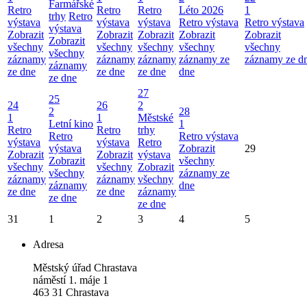
Farmářské
Retro
Retro
Retro
Léto 2026
1
trhy
Retro
výstava
výstava
výstava
Retro výstava
Retro výstava
výstava
Zobrazit
Zobrazit
Zobrazit
Zobrazit
Zobrazit
Zobrazit
všechny
všechny
všechny
všechny
všechny
všechny
záznamy
záznamy
záznamy
záznamy ze
záznamy ze d
záznamy
ze dne
ze dne
ze dne
dne
ze dne
27
25
24
26
2
2
28
1
1
Městské
Letní kino
1
Retro
Retro
trhy
Retro
Retro výstava
výstava
výstava
Retro
výstava
Zobrazit
29
Zobrazit
Zobrazit
výstava
Zobrazit
všechny
všechny
všechny
Zobrazit
všechny
záznamy ze
záznamy
záznamy
všechny
záznamy
dne
ze dne
ze dne
záznamy
ze dne
ze dne
31
1
2
3
4
5
Adresa
Městský úřad Chrastava
náměstí 1. máje 1
463 31 Chrastava