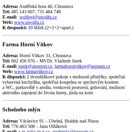
Adresa:
Andělská hora 40, Chrastava
Tel:
485 143 007, 731 484 748
E-mail:
w
olfovi@uwolfu.c
z
Web:
www.uwolfu.cz
K dospozici:
10 lůžek (2+2+2+apart.)
Farma Horní Vítkov
Adresa:
Horní Vítkov 31, Chrastava
Tel:
602 456 976 – MVDr. Vladimír Jurek
E-mail:
jurek@atomvet.cz
,
farmahornivitkov@seznam.cz
Web:
www.farmavitkov.cz
K dispozici:
2 dvoulůžkové pokoje s možností přistýlky, společná
vybavená kuchyňka, společná koupelna se sprchovým koutem
a WC, parkoviště v areálu, venkovní posezení, grilování, možnost
aktivního zapojení do života farmy, jízda na koni
Scholzeho mlýn
Adresa:
Václavice 91 – Uhelná, Hrádek nad Nisou
Tel:
776 463 508 – Jana Olšáková
E-mail:
a-m-n@a-m-n.cz
,
arrabesky@seznam.cz