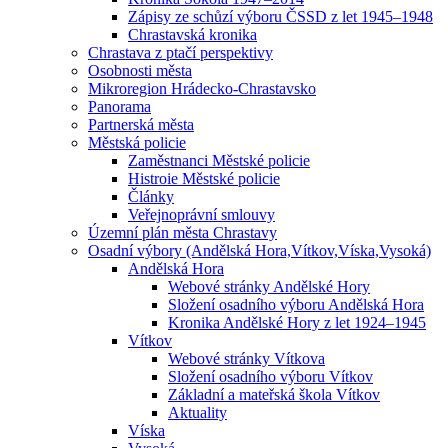
Zápisy ze schůzí výboru ČSSD z let 1945–1948
Chrastavská kronika
Chrastava z ptačí perspektivy
Osobnosti města
Mikroregion Hrádecko-Chrastavsko
Panorama
Partnerská města
Městská policie
Zaměstnanci Městské policie
Histroie Městské policie
Články
Veřejnoprávní smlouvy
Územní plán města Chrastavy
Osadní výbory (Andělská Hora,Vítkov,Víska,Vysoká)
Andělská Hora
Webové stránky Andělské Hory
Složení osadního výboru Andělská Hora
Kronika Andělské Hory z let 1924–1945
Vítkov
Webové stránky Vítkova
Složení osadního výboru Vítkov
Základní a mateřská škola Vítkov
Aktuality
Víska