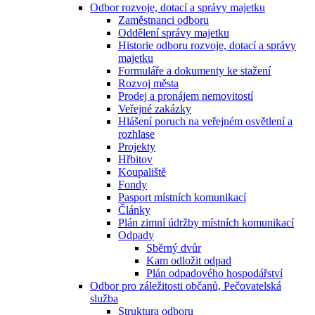
Odbor rozvoje, dotací a správy majetku
Zaměstnanci odboru
Oddělení správy majetku
Historie odboru rozvoje, dotací a správy
majetku
Formuláře a dokumenty ke stažení
Rozvoj města
Prodej a pronájem nemovitostí
Veřejné zakázky
Hlášení poruch na veřejném osvětlení a
rozhlase
Projekty
Hřbitov
Koupaliště
Fondy
Pasport místních komunikací
Články
Plán zimní údržby místních komunikací
Odpady
Sběrný dvůr
Kam odložit odpad
Plán odpadového hospodářství
Odbor pro záležitosti občanů, Pečovatelská
služba
Struktura odboru