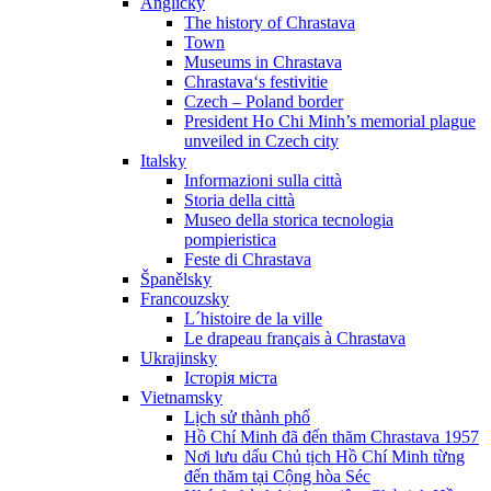
Anglicky
The history of Chrastava
Town
Museums in Chrastava
Chrastava‘s festivitie
Czech – Poland border
President Ho Chi Minh’s memorial plague
unveiled in Czech city
Italsky
Informazioni sulla città
Storia della città
Museo della storica tecnologia
pompieristica
Feste di Chrastava
Španělsky
Francouzsky
L´histoire de la ville
Le drapeau français à Chrastava
Ukrajinsky
Історія міста
Vietnamsky
Lịch sử thành phố
Hồ Chí Minh đã đến thăm Chrastava 1957
Nơi lưu dấu Chủ tịch Hồ Chí Minh từng
đến thăm tại Cộng hòa Séc