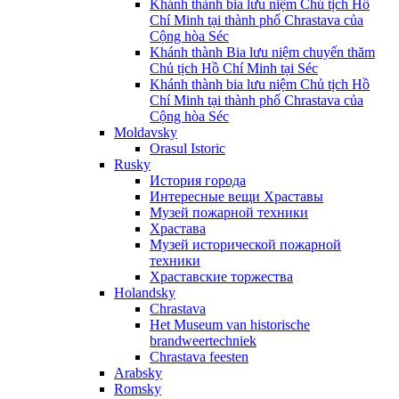
Khánh thành bia lưu niệm Chủ tịch Hồ
Chí Minh tại thành phố Chrastava của
Cộng hòa Séc
Khánh thành Bia lưu niệm chuyến thăm
Chủ tịch Hồ Chí Minh tại Séc
Khánh thành bia lưu niệm Chủ tịch Hồ
Chí Minh tại thành phố Chrastava của
Cộng hòa Séc
Moldavsky
Orasul Istoric
Rusky
История города
Интересные вещи Храставы
Музей пожарной техники
Храстава
Музей исторической пожарной
техники
Храставские торжества
Holandsky
Chrastava
Het Museum van historische
brandweertechniek
Chrastava feesten
Arabsky
Romsky