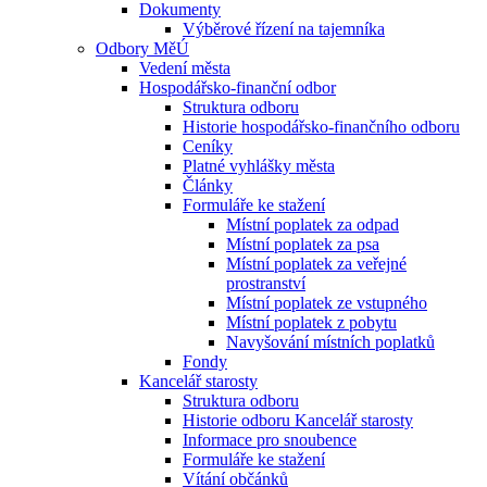
Dokumenty
Výběrové řízení na tajemníka
Odbory MěÚ
Vedení města
Hospodářsko-finanční odbor
Struktura odboru
Historie hospodářsko-finančního odboru
Ceníky
Platné vyhlášky města
Články
Formuláře ke stažení
Místní poplatek za odpad
Místní poplatek za psa
Místní poplatek za veřejné
prostranství
Místní poplatek ze vstupného
Místní poplatek z pobytu
Navyšování místních poplatků
Fondy
Kancelář starosty
Struktura odboru
Historie odboru Kancelář starosty
Informace pro snoubence
Formuláře ke stažení
Vítání občánků