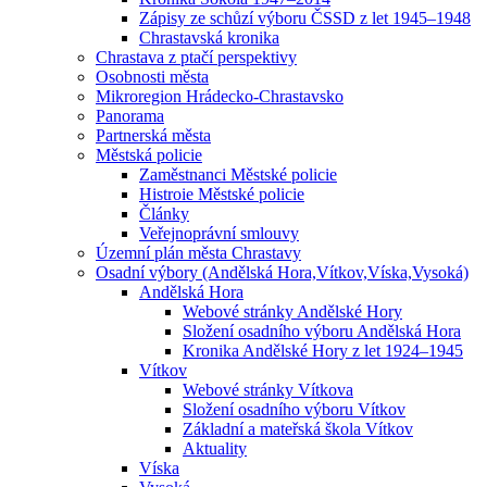
Zápisy ze schůzí výboru ČSSD z let 1945–1948
Chrastavská kronika
Chrastava z ptačí perspektivy
Osobnosti města
Mikroregion Hrádecko-Chrastavsko
Panorama
Partnerská města
Městská policie
Zaměstnanci Městské policie
Histroie Městské policie
Články
Veřejnoprávní smlouvy
Územní plán města Chrastavy
Osadní výbory (Andělská Hora,Vítkov,Víska,Vysoká)
Andělská Hora
Webové stránky Andělské Hory
Složení osadního výboru Andělská Hora
Kronika Andělské Hory z let 1924–1945
Vítkov
Webové stránky Vítkova
Složení osadního výboru Vítkov
Základní a mateřská škola Vítkov
Aktuality
Víska