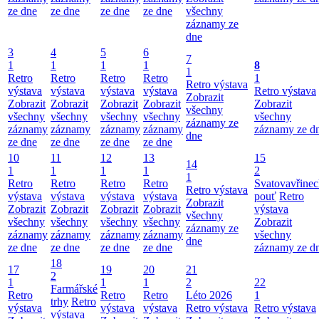
ze dne
ze dne
ze dne
ze dne
všechny
záznamy ze
dne
3
4
5
6
7
1
1
1
1
8
1
Retro
Retro
Retro
Retro
1
Retro výstava
výstava
výstava
výstava
výstava
Retro výstava
Zobrazit
Zobrazit
Zobrazit
Zobrazit
Zobrazit
Zobrazit
všechny
všechny
všechny
všechny
všechny
všechny
záznamy ze
záznamy
záznamy
záznamy
záznamy
záznamy ze d
dne
ze dne
ze dne
ze dne
ze dne
10
11
12
13
15
14
1
1
1
1
2
1
Retro
Retro
Retro
Retro
Svatovavřinec
Retro výstava
výstava
výstava
výstava
výstava
pouť
Retro
Zobrazit
Zobrazit
Zobrazit
Zobrazit
Zobrazit
výstava
všechny
všechny
všechny
všechny
všechny
Zobrazit
záznamy ze
záznamy
záznamy
záznamy
záznamy
všechny
dne
ze dne
ze dne
ze dne
ze dne
záznamy ze d
18
17
19
20
21
2
1
1
1
2
22
Farmářské
Retro
Retro
Retro
Léto 2026
1
trhy
Retro
výstava
výstava
výstava
Retro výstava
Retro výstava
výstava