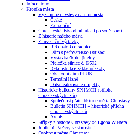
Infocentrum
Kronika města
Významné návštěvy našeho města
České
Zahraniční
Chrastavské listy od minulosti po současnost
Z historie našeho města
Z investiční výstavby
Rekonstrukce radnice
Dům s pečovatelskou službou
Výstavba školní jídelny
Přeložka silnice č. II⁄592
Rekonstrukce základní školy
Obchodní dům PLUS
Termální lázně
Další realizované projekty
Historické bulletiny SPHMCH (příloha
Chrastavských listů)
Společnost přátel historie města Chrastavy
Bulletin SPHMCH – historická příloha
Chrastavských listů
Archiv
Střípky z historie Chrastavy od Egona Wienera
Jubilejní „Večery se starostou“
Osobnost města Chrastavy