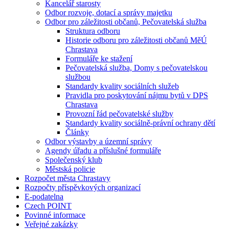
Kancelář starosty
Odbor rozvoje, dotací a správy majetku
Odbor pro záležitosti občanů, Pečovatelská služba
Struktura odboru
Historie odboru pro záležitosti občanů MěÚ
Chrastava
Formuláře ke stažení
Pečovatelská služba, Domy s pečovatelskou
službou
Standardy kvality sociálních služeb
Pravidla pro poskytování nájmu bytů v DPS
Chrastava
Provozní řád pečovatelské služby
Standardy kvality sociálně-právní ochrany dětí
Články
Odbor výstavby a územní správy
Agendy úřadu a příslušné formuláře
Společenský klub
Městská policie
Rozpočet města Chrastavy
Rozpočty příspěvkových organizací
E-podatelna
Czech POINT
Povinné informace
Veřejné zakázky