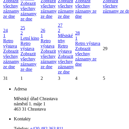
Zobrazit
Zobrazit
Zobrazit
Zobrazit
Zobrazit
Zobrazit
všechny
všechny
všechny
všechny
všechny
všechny
záznamy
záznamy
záznamy
záznamy ze
záznamy ze d
záznamy
ze dne
ze dne
ze dne
dne
ze dne
27
25
24
26
2
2
28
1
1
Městské
Letní kino
1
Retro
Retro
trhy
Retro
Retro výstava
výstava
výstava
Retro
výstava
Zobrazit
29
Zobrazit
Zobrazit
výstava
Zobrazit
všechny
všechny
všechny
Zobrazit
všechny
záznamy ze
záznamy
záznamy
všechny
záznamy
dne
ze dne
ze dne
záznamy
ze dne
ze dne
31
1
2
3
4
5
Adresa
Městský úřad Chrastava
náměstí 1. máje 1
463 31 Chrastava
Kontakty
Telefon:
+420 482 363 811