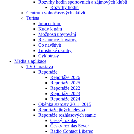
Rozvrhy hodin sportovních a zájmových klubů
Rozvrhy hodin
Centrum volnočasových aktivit
Turista
Infocentrum
Kudy k nám
Možnosti ubytování
Restaurace, kavárny
Co navštívit
Turistické okruhy
Cyklotrasy
Média a aplikace
TV Chrastava
Reportáže
Reportáže 2026
Reportáže 2025
Reportáže 2022
Reportáže 2023
Reportáže 2024
Okénka starosty 2011–2015
Reportáže jiných televizí
Reportáže rozhlasových stanic
Český rozhlas
Český rozhlas Sever
Radio Contact Liberec