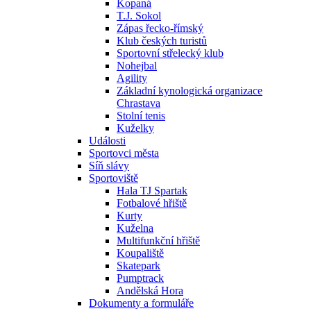
Kopaná
T.J. Sokol
Zápas řecko-římský
Klub českých turistů
Sportovní střelecký klub
Nohejbal
Agility
Základní kynologická organizace
Chrastava
Stolní tenis
Kuželky
Události
Sportovci města
Síň slávy
Sportoviště
Hala TJ Spartak
Fotbalové hřiště
Kurty
Kuželna
Multifunkční hřiště
Koupaliště
Skatepark
Pumptrack
Andělská Hora
Dokumenty a formuláře