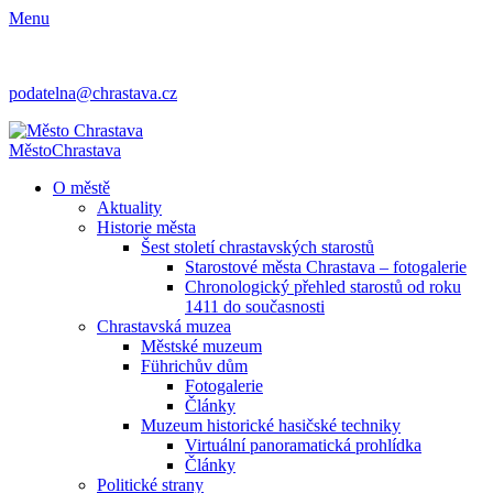
Menu
podatelna@chrastava.cz
Město
Chrastava
O městě
Aktuality
Historie města
Šest století chrastavských starostů
Starostové města Chrastava – fotogalerie
Chronologický přehled starostů od roku
1411 do současnosti
Chrastavská muzea
Městské muzeum
Führichův dům
Fotogalerie
Články
Muzeum historické hasičské techniky
Virtuální panoramatická prohlídka
Články
Politické strany