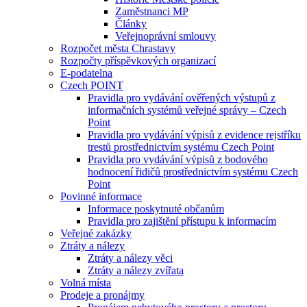
Zaměstnanci MP
Články
Veřejnoprávní smlouvy
Rozpočet města Chrastavy
Rozpočty příspěvkových organizací
E-podatelna
Czech POINT
Pravidla pro vydávání ověřených výstupů z
informačních systémů veřejné správy – Czech
Point
Pravidla pro vydávání výpisů z evidence rejstříku
trestů prostřednictvím systému Czech Point
Pravidla pro vydávání výpisů z bodového
hodnocení řidičů prostřednictvím systému Czech
Point
Povinné informace
Informace poskytnuté občanům
Pravidla pro zajištění přístupu k informacím
Veřejné zakázky
Ztráty a nálezy
Ztráty a nálezy věci
Ztráty a nálezy zvířata
Volná místa
Prodeje a pronájmy