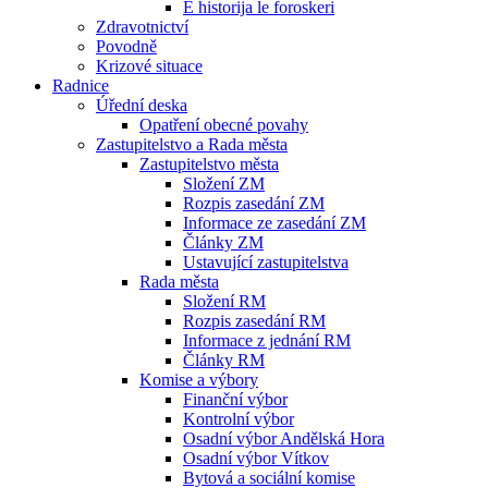
E historija le foroskeri
Zdravotnictví
Povodně
Krizové situace
Radnice
Úřední deska
Opatření obecné povahy
Zastupitelstvo a Rada města
Zastupitelstvo města
Složení ZM
Rozpis zasedání ZM
Informace ze zasedání ZM
Články ZM
Ustavující zastupitelstva
Rada města
Složení RM
Rozpis zasedání RM
Informace z jednání RM
Články RM
Komise a výbory
Finanční výbor
Kontrolní výbor
Osadní výbor Andělská Hora
Osadní výbor Vítkov
Bytová a sociální komise