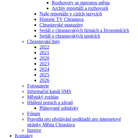
Rozhovory se starostou města
Archiv reportáží a rozhovorů
Naše reportáže v cizích jazycích
Historie TV Chrastava
Chrastavské magazíny
Seriál o chrastavských firmách a živnostnících
Seriál o chrastavských spolcích
Chrastavské listy
2022
2021
2020
2023
2024
2025
2026
Fotogalerie
Informační kanál SMS
Městský rozhlas
Hlášení poruch a závad
Plánované odstávky
Fórum
Pravidla pro předávání podkladů pro internetové
stránky Města Chrastava
Inzerce
Kontakty