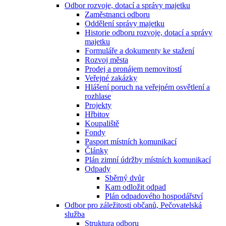
Odbor rozvoje, dotací a správy majetku
Zaměstnanci odboru
Oddělení správy majetku
Historie odboru rozvoje, dotací a správy
majetku
Formuláře a dokumenty ke stažení
Rozvoj města
Prodej a pronájem nemovitostí
Veřejné zakázky
Hlášení poruch na veřejném osvětlení a
rozhlase
Projekty
Hřbitov
Koupaliště
Fondy
Pasport místních komunikací
Články
Plán zimní údržby místních komunikací
Odpady
Sběrný dvůr
Kam odložit odpad
Plán odpadového hospodářství
Odbor pro záležitosti občanů, Pečovatelská
služba
Struktura odboru