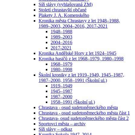
Síň slávy (vyhlašovaná ZM)
Století chrastavští občané
Plakety J. A. Komenského
Kronika města Chrastavy z let 1948–1988,
1989–2003, 2004–2016, 2017-2021
1948–1988
1989–2003
2004–2016
2017-2021
Kronika Andělské Hory z let 1924–1945
Kronika hasičů z let 1968–1979, 1980–1998
1968–1979
1980–1998
Školní kroniky z let 1919–1949, 1945–1987,
1987–2000, 1958–1991 (Školní ul.)
1919–1949
1945–1987
1987–2000
1958–1991 (Školní ul.)
Chrastava - osud sudetoněmeckého města
Chrastava - osud sudetoněmeckého města část 1
Chrastava- osud sudetoněmeckého města část 2
Sportovci města – archiv
Síň slávy – odkaz
Kronika Sokola 1947–2014