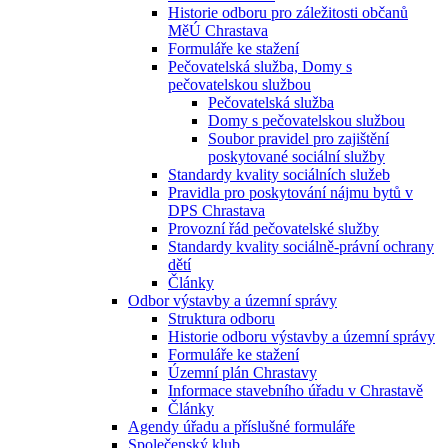
Historie odboru pro záležitosti občanů
MěÚ Chrastava
Formuláře ke stažení
Pečovatelská služba, Domy s
pečovatelskou službou
Pečovatelská služba
Domy s pečovatelskou službou
Soubor pravidel pro zajištění
poskytované sociální služby
Standardy kvality sociálních služeb
Pravidla pro poskytování nájmu bytů v
DPS Chrastava
Provozní řád pečovatelské služby
Standardy kvality sociálně-právní ochrany
dětí
Články
Odbor výstavby a územní správy
Struktura odboru
Historie odboru výstavby a územní správy
Formuláře ke stažení
Územní plán Chrastavy
Informace stavebního úřadu v Chrastavě
Články
Agendy úřadu a příslušné formuláře
Společenský klub