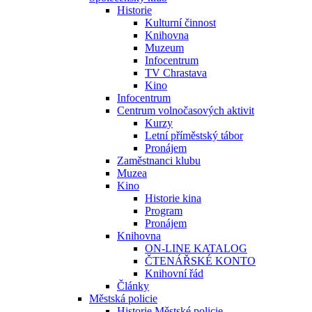
Historie
Kulturní činnost
Knihovna
Muzeum
Infocentrum
TV Chrastava
Kino
Infocentrum
Centrum volnočasových aktivit
Kurzy
Letní příměstský tábor
Pronájem
Zaměstnanci klubu
Muzea
Kino
Historie kina
Program
Pronájem
Knihovna
ON-LINE KATALOG
ČTENÁŘSKÉ KONTO
Knihovní řád
Články
Městská policie
Historie Městské policie