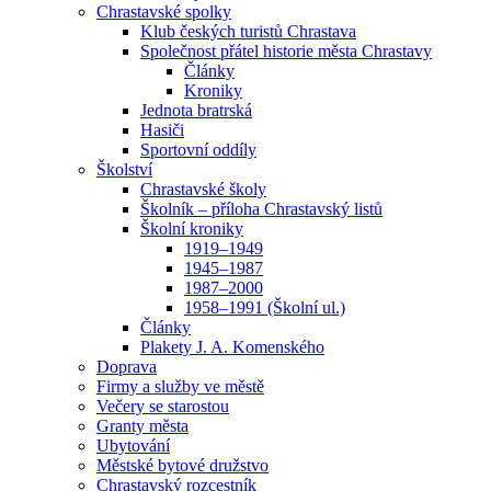
Chrastavské spolky
Klub českých turistů Chrastava
Společnost přátel historie města Chrastavy
Články
Kroniky
Jednota bratrská
Hasiči
Sportovní oddíly
Školství
Chrastavské školy
Školník – příloha Chrastavský listů
Školní kroniky
1919–1949
1945–1987
1987–2000
1958–1991 (Školní ul.)
Články
Plakety J. A. Komenského
Doprava
Firmy a služby ve městě
Večery se starostou
Granty města
Ubytování
Městské bytové družstvo
Chrastavský rozcestník