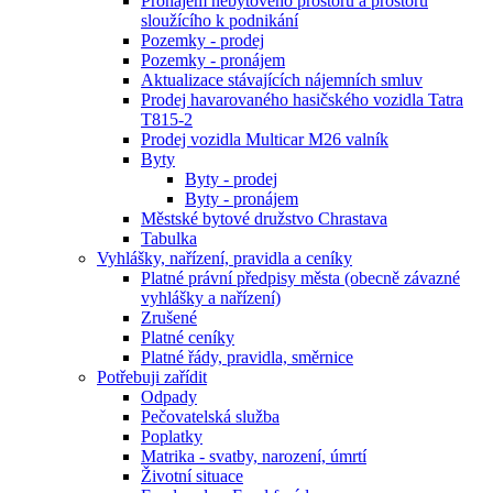
Pronájem nebytového prostoru a prostoru
sloužícího k podnikání
Pozemky - prodej
Pozemky - pronájem
Aktualizace stávajících nájemních smluv
Prodej havarovaného hasičského vozidla Tatra
T815-2
Prodej vozidla Multicar M26 valník
Byty
Byty - prodej
Byty - pronájem
Městské bytové družstvo Chrastava
Tabulka
Vyhlášky, nařízení, pravidla a ceníky
Platné právní předpisy města (obecně závazné
vyhlášky a nařízení)
Zrušené
Platné ceníky
Platné řády, pravidla, směrnice
Potřebuji zařídit
Odpady
Pečovatelská služba
Poplatky
Matrika - svatby, narození, úmrtí
Životní situace