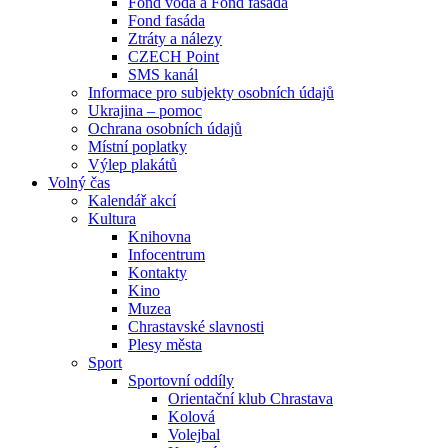
Fond voda a Fond fasáda
Fond fasáda
Ztráty a nálezy
CZECH Point
SMS kanál
Informace pro subjekty osobních údajů
Ukrajina – pomoc
Ochrana osobních údajů
Místní poplatky
Výlep plakátů
Volný čas
Kalendář akcí
Kultura
Knihovna
Infocentrum
Kontakty
Kino
Muzea
Chrastavské slavnosti
Plesy města
Sport
Sportovní oddíly
Orientační klub Chrastava
Kolová
Volejbal