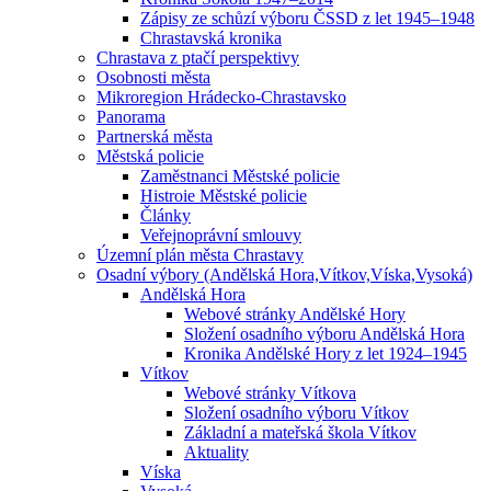
Zápisy ze schůzí výboru ČSSD z let 1945–1948
Chrastavská kronika
Chrastava z ptačí perspektivy
Osobnosti města
Mikroregion Hrádecko-Chrastavsko
Panorama
Partnerská města
Městská policie
Zaměstnanci Městské policie
Histroie Městské policie
Články
Veřejnoprávní smlouvy
Územní plán města Chrastavy
Osadní výbory (Andělská Hora,Vítkov,Víska,Vysoká)
Andělská Hora
Webové stránky Andělské Hory
Složení osadního výboru Andělská Hora
Kronika Andělské Hory z let 1924–1945
Vítkov
Webové stránky Vítkova
Složení osadního výboru Vítkov
Základní a mateřská škola Vítkov
Aktuality
Víska