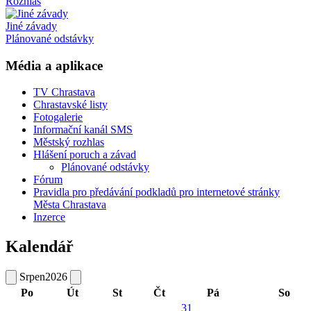
Rozhlas
Jiné závady
Plánované odstávky
Média a aplikace
TV Chrastava
Chrastavské listy
Fotogalerie
Informační kanál SMS
Městský rozhlas
Hlášení poruch a závad
Plánované odstávky
Fórum
Pravidla pro předávání podkladů pro internetové stránky
Města Chrastava
Inzerce
Kalendář
Srpen
2026
Po
Út
St
Čt
Pá
So
31