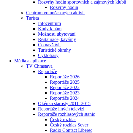
Rozvrhy hodin sportovních a zájmových klubů
Rozvrhy hodin
Centrum volnočasových aktivit
Turista
Infocentrum
Kudy k nám
Možnosti ubytování
Restaurace, kavárny
Co navštívit
Turistické okruhy
Cyklotrasy
Média a aplikace
TV Chrastava
Reportáže
Reportáže 2026
Reportáže 2025
Reportáže 2022
Reportáže 2023
Reportáže 2024
Okénka starosty 2011–2015
Reportáže jiných televizí
Reportáže rozhlasových stanic
Český rozhlas
Český rozhlas Sever
Radio Contact Liberec