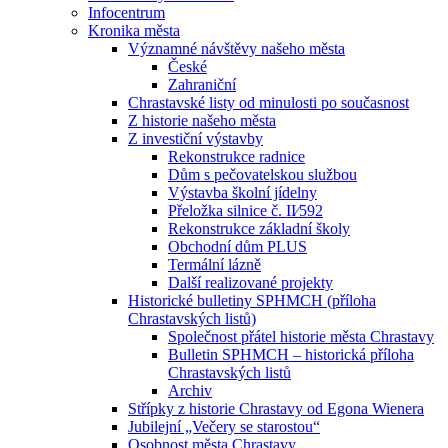
Infocentrum
Kronika města
Významné návštěvy našeho města
České
Zahraniční
Chrastavské listy od minulosti po současnost
Z historie našeho města
Z investiční výstavby
Rekonstrukce radnice
Dům s pečovatelskou službou
Výstavba školní jídelny
Přeložka silnice č. II⁄592
Rekonstrukce základní školy
Obchodní dům PLUS
Termální lázně
Další realizované projekty
Historické bulletiny SPHMCH (příloha
Chrastavských listů)
Společnost přátel historie města Chrastavy
Bulletin SPHMCH – historická příloha
Chrastavských listů
Archiv
Střípky z historie Chrastavy od Egona Wienera
Jubilejní „Večery se starostou“
Osobnost města Chrastavy