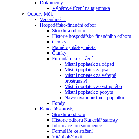
Dokumenty
Výběrové řízení na tajemníka
Odbory MěÚ
Vedení města
Hospodářsko-finanční odbor
Struktura odboru
Historie hospodářsko-finančního odboru
Ceníky
Platné vyhlášky města
Články
Formuláře ke stažení
Místní poplatek za odpad
Místní poplatek za psa
Místní poplatek za veřejné
prostranství
Místní poplatek ze vstupného
Místní poplatek z pobytu
Navyšování místních poplatků
Fondy
Kancelář starosty
Struktura odboru
Historie odboru Kancelář starosty
Informace pro snoubence
Formuláře ke stažení
Vítání občánků