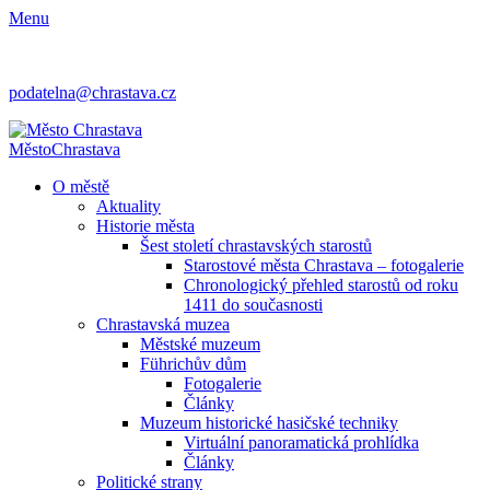
Menu
podatelna@chrastava.cz
Město
Chrastava
O městě
Aktuality
Historie města
Šest století chrastavských starostů
Starostové města Chrastava – fotogalerie
Chronologický přehled starostů od roku
1411 do současnosti
Chrastavská muzea
Městské muzeum
Führichův dům
Fotogalerie
Články
Muzeum historické hasičské techniky
Virtuální panoramatická prohlídka
Články
Politické strany