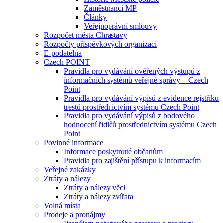
Zaměstnanci MP
Články
Veřejnoprávní smlouvy
Rozpočet města Chrastavy
Rozpočty příspěvkových organizací
E-podatelna
Czech POINT
Pravidla pro vydávání ověřených výstupů z
informačních systémů veřejné správy – Czech
Point
Pravidla pro vydávání výpisů z evidence rejstříku
trestů prostřednictvím systému Czech Point
Pravidla pro vydávání výpisů z bodového
hodnocení řidičů prostřednictvím systému Czech
Point
Povinné informace
Informace poskytnuté občanům
Pravidla pro zajištění přístupu k informacím
Veřejné zakázky
Ztráty a nálezy
Ztráty a nálezy věci
Ztráty a nálezy zvířata
Volná místa
Prodeje a pronájmy