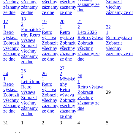
všechny
všechny
všechny
všechny
Zobrazit
záznamy ze
záznamy
záznamy
záznamy
záznamy
všechny
dne
ze dne
ze dne
ze dne
ze dne
záznamy ze d
18
17
19
20
21
2
1
1
1
2
22
Farmářské
Retro
Retro
Retro
Léto 2026
1
trhy
Retro
výstava
výstava
výstava
Retro výstava
Retro výstava
výstava
Zobrazit
Zobrazit
Zobrazit
Zobrazit
Zobrazit
Zobrazit
všechny
všechny
všechny
všechny
všechny
všechny
záznamy
záznamy
záznamy
záznamy ze
záznamy ze d
záznamy
ze dne
ze dne
ze dne
dne
ze dne
27
25
24
26
2
2
28
1
1
Městské
Letní kino
1
Retro
Retro
trhy
Retro
Retro výstava
výstava
výstava
Retro
výstava
Zobrazit
29
Zobrazit
Zobrazit
výstava
Zobrazit
všechny
všechny
všechny
Zobrazit
všechny
záznamy ze
záznamy
záznamy
všechny
záznamy
dne
ze dne
ze dne
záznamy
ze dne
ze dne
31
1
2
3
4
5