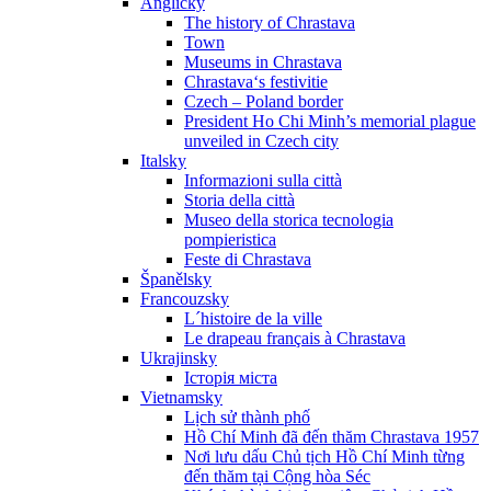
Anglicky
The history of Chrastava
Town
Museums in Chrastava
Chrastava‘s festivitie
Czech – Poland border
President Ho Chi Minh’s memorial plague
unveiled in Czech city
Italsky
Informazioni sulla città
Storia della città
Museo della storica tecnologia
pompieristica
Feste di Chrastava
Španělsky
Francouzsky
L´histoire de la ville
Le drapeau français à Chrastava
Ukrajinsky
Історія міста
Vietnamsky
Lịch sử thành phố
Hồ Chí Minh đã đến thăm Chrastava 1957
Nơi lưu dấu Chủ tịch Hồ Chí Minh từng
đến thăm tại Cộng hòa Séc