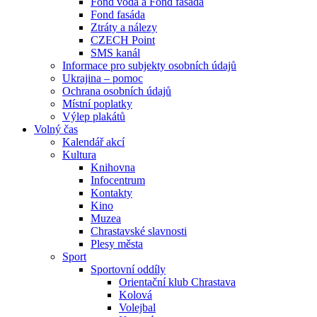
Fond voda a Fond fasáda
Fond fasáda
Ztráty a nálezy
CZECH Point
SMS kanál
Informace pro subjekty osobních údajů
Ukrajina – pomoc
Ochrana osobních údajů
Místní poplatky
Výlep plakátů
Volný čas
Kalendář akcí
Kultura
Knihovna
Infocentrum
Kontakty
Kino
Muzea
Chrastavské slavnosti
Plesy města
Sport
Sportovní oddíly
Orientační klub Chrastava
Kolová
Volejbal