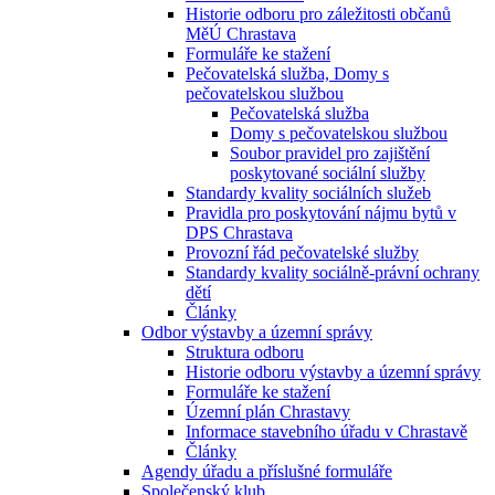
Historie odboru pro záležitosti občanů
MěÚ Chrastava
Formuláře ke stažení
Pečovatelská služba, Domy s
pečovatelskou službou
Pečovatelská služba
Domy s pečovatelskou službou
Soubor pravidel pro zajištění
poskytované sociální služby
Standardy kvality sociálních služeb
Pravidla pro poskytování nájmu bytů v
DPS Chrastava
Provozní řád pečovatelské služby
Standardy kvality sociálně-právní ochrany
dětí
Články
Odbor výstavby a územní správy
Struktura odboru
Historie odboru výstavby a územní správy
Formuláře ke stažení
Územní plán Chrastavy
Informace stavebního úřadu v Chrastavě
Články
Agendy úřadu a příslušné formuláře
Společenský klub