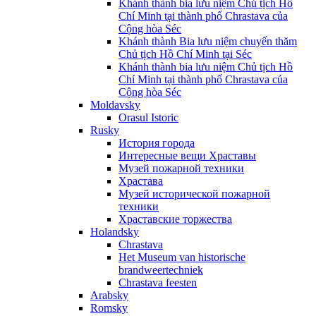
Khánh thành bia lưu niệm Chủ tịch Hồ
Chí Minh tại thành phố Chrastava của
Cộng hòa Séc
Khánh thành Bia lưu niệm chuyến thăm
Chủ tịch Hồ Chí Minh tại Séc
Khánh thành bia lưu niệm Chủ tịch Hồ
Chí Minh tại thành phố Chrastava của
Cộng hòa Séc
Moldavsky
Orasul Istoric
Rusky
История города
Интересные вещи Храставы
Музей пожарной техники
Храстава
Музей исторической пожарной
техники
Храставские торжества
Holandsky
Chrastava
Het Museum van historische
brandweertechniek
Chrastava feesten
Arabsky
Romsky