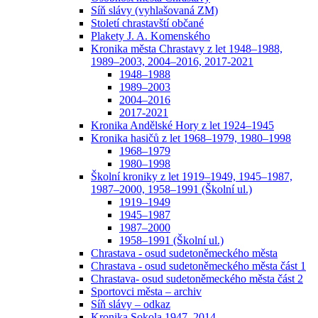
Síň slávy (vyhlašovaná ZM)
Století chrastavští občané
Plakety J. A. Komenského
Kronika města Chrastavy z let 1948–1988,
1989–2003, 2004–2016, 2017-2021
1948–1988
1989–2003
2004–2016
2017-2021
Kronika Andělské Hory z let 1924–1945
Kronika hasičů z let 1968–1979, 1980–1998
1968–1979
1980–1998
Školní kroniky z let 1919–1949, 1945–1987,
1987–2000, 1958–1991 (Školní ul.)
1919–1949
1945–1987
1987–2000
1958–1991 (Školní ul.)
Chrastava - osud sudetoněmeckého města
Chrastava - osud sudetoněmeckého města část 1
Chrastava- osud sudetoněmeckého města část 2
Sportovci města – archiv
Síň slávy – odkaz
Kronika Sokola 1947–2014