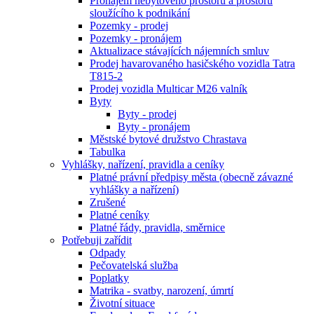
Pronájem nebytového prostoru a prostoru
sloužícího k podnikání
Pozemky - prodej
Pozemky - pronájem
Aktualizace stávajících nájemních smluv
Prodej havarovaného hasičského vozidla Tatra
T815-2
Prodej vozidla Multicar M26 valník
Byty
Byty - prodej
Byty - pronájem
Městské bytové družstvo Chrastava
Tabulka
Vyhlášky, nařízení, pravidla a ceníky
Platné právní předpisy města (obecně závazné
vyhlášky a nařízení)
Zrušené
Platné ceníky
Platné řády, pravidla, směrnice
Potřebuji zařídit
Odpady
Pečovatelská služba
Poplatky
Matrika - svatby, narození, úmrtí
Životní situace