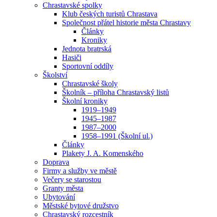
Chrastavské spolky
Klub českých turistů Chrastava
Společnost přátel historie města Chrastavy
Články
Kroniky
Jednota bratrská
Hasiči
Sportovní oddíly
Školství
Chrastavské školy
Školník – příloha Chrastavský listů
Školní kroniky
1919–1949
1945–1987
1987–2000
1958–1991 (Školní ul.)
Články
Plakety J. A. Komenského
Doprava
Firmy a služby ve městě
Večery se starostou
Granty města
Ubytování
Městské bytové družstvo
Chrastavský rozcestník