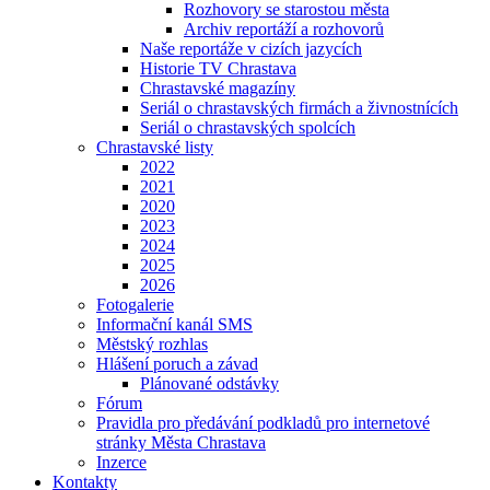
Rozhovory se starostou města
Archiv reportáží a rozhovorů
Naše reportáže v cizích jazycích
Historie TV Chrastava
Chrastavské magazíny
Seriál o chrastavských firmách a živnostnících
Seriál o chrastavských spolcích
Chrastavské listy
2022
2021
2020
2023
2024
2025
2026
Fotogalerie
Informační kanál SMS
Městský rozhlas
Hlášení poruch a závad
Plánované odstávky
Fórum
Pravidla pro předávání podkladů pro internetové
stránky Města Chrastava
Inzerce
Kontakty