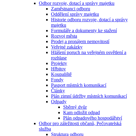
Odbor rozvoje, dotací a správy majetku
Zaměstnanci odboru
Oddělení správy majetku
Historie odboru rozvoje, dotací a správy
majetku
Formuláře a dokumenty ke stažení
Rozvoj města
Prodej a pronájem nemovitostí
Veřejné zakázky
Hlášení poruch na veřejném osvětlení a
rozhlase
Projekty
Hřbitov
Koupaliště
Fondy
Pasport místních komunikací
Články
Plán zimní údržby místních komunikací
Odpady
Sběrný dvůr
Kam odložit odpad
Plán odpadového hospodářství
Odbor pro záležitosti občanů, Pečovatelská
služba
Struktura odboru