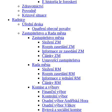
E historija le foroskeri
Zdravotnictví
Povodně
Krizové situace
Radnice
Úřední deska
Opatření obecné povahy
Zastupitelstvo a Rada města
Zastupitelstvo města
Složení ZM
Rozpis zasedání ZM
Informace ze zasedání ZM
Články ZM
Ustavující zastupitelstva
Rada města
Složení RM
Rozpis zasedání RM
Informace z jednání RM
Články RM
Komise a výbory
Finanční výbor
Kontrolní výbor
Osadní výbor Andělská Hora
Osadní výbor Vítkov
Bytová a sociální komise