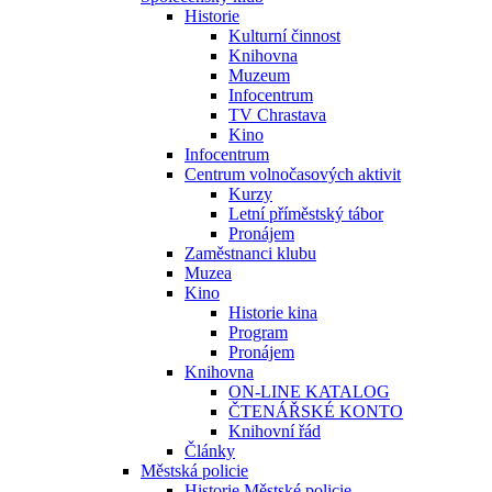
Historie
Kulturní činnost
Knihovna
Muzeum
Infocentrum
TV Chrastava
Kino
Infocentrum
Centrum volnočasových aktivit
Kurzy
Letní příměstský tábor
Pronájem
Zaměstnanci klubu
Muzea
Kino
Historie kina
Program
Pronájem
Knihovna
ON-LINE KATALOG
ČTENÁŘSKÉ KONTO
Knihovní řád
Články
Městská policie
Historie Městské policie