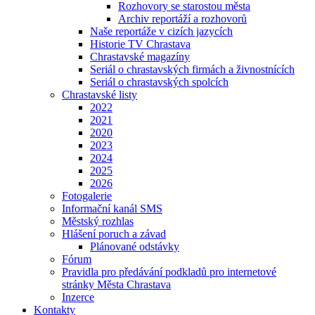
Rozhovory se starostou města
Archiv reportáží a rozhovorů
Naše reportáže v cizích jazycích
Historie TV Chrastava
Chrastavské magazíny
Seriál o chrastavských firmách a živnostnících
Seriál o chrastavských spolcích
Chrastavské listy
2022
2021
2020
2023
2024
2025
2026
Fotogalerie
Informační kanál SMS
Městský rozhlas
Hlášení poruch a závad
Plánované odstávky
Fórum
Pravidla pro předávání podkladů pro internetové
stránky Města Chrastava
Inzerce
Kontakty