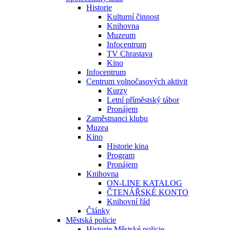
Historie
Kulturní činnost
Knihovna
Muzeum
Infocentrum
TV Chrastava
Kino
Infocentrum
Centrum volnočasových aktivit
Kurzy
Letní příměstský tábor
Pronájem
Zaměstnanci klubu
Muzea
Kino
Historie kina
Program
Pronájem
Knihovna
ON-LINE KATALOG
ČTENÁŘSKÉ KONTO
Knihovní řád
Články
Městská policie
Historie Městské policie