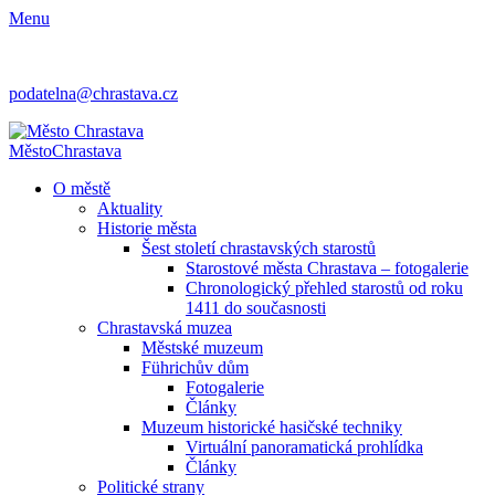
Menu
podatelna@chrastava.cz
Město
Chrastava
O městě
Aktuality
Historie města
Šest století chrastavských starostů
Starostové města Chrastava – fotogalerie
Chronologický přehled starostů od roku
1411 do současnosti
Chrastavská muzea
Městské muzeum
Führichův dům
Fotogalerie
Články
Muzeum historické hasičské techniky
Virtuální panoramatická prohlídka
Články
Politické strany