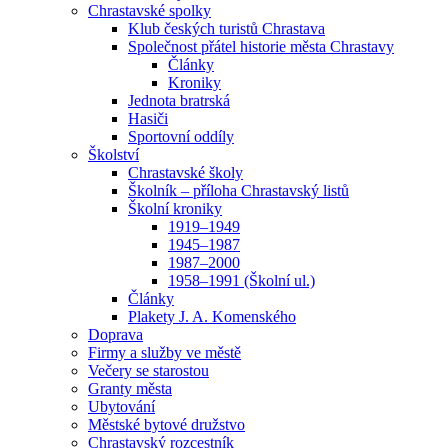
Chrastavské spolky
Klub českých turistů Chrastava
Společnost přátel historie města Chrastavy
Články
Kroniky
Jednota bratrská
Hasiči
Sportovní oddíly
Školství
Chrastavské školy
Školník – příloha Chrastavský listů
Školní kroniky
1919–1949
1945–1987
1987–2000
1958–1991 (Školní ul.)
Články
Plakety J. A. Komenského
Doprava
Firmy a služby ve městě
Večery se starostou
Granty města
Ubytování
Městské bytové družstvo
Chrastavský rozcestník