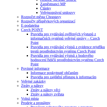
Zaměstnanci MP
Články
Veřejnoprávní smlouvy
Rozpočet města Chrastavy
Rozpočty příspěvkových organizací
E-podatelna
Czech POINT
Pravidla pro vydávání ověřených výstupů z
informačních systémů veřejné správy – Czech
Point
Pravidla pro vydávání výpisů z evidence rejstříku
trestů prostřednictvím systému Czech Point
Pravidla pro vydávání výpisů z bodového
hodnocení řidičů prostřednictvím systému Czech
Point
Povinné informace
Informace poskytnuté občanům
Pravidla pro zajištění přístupu k informacím
Veřejné zakázky
Ztráty a nálezy
Ztráty a nálezy věci
Ztráty a nálezy zvířata
Volná místa
Prodeje a pronájmy