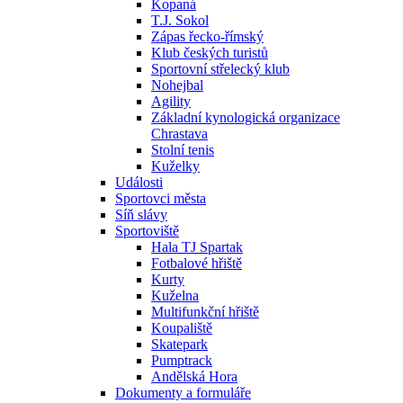
Kopaná
T.J. Sokol
Zápas řecko-římský
Klub českých turistů
Sportovní střelecký klub
Nohejbal
Agility
Základní kynologická organizace
Chrastava
Stolní tenis
Kuželky
Události
Sportovci města
Síň slávy
Sportoviště
Hala TJ Spartak
Fotbalové hřiště
Kurty
Kuželna
Multifunkční hřiště
Koupaliště
Skatepark
Pumptrack
Andělská Hora
Dokumenty a formuláře