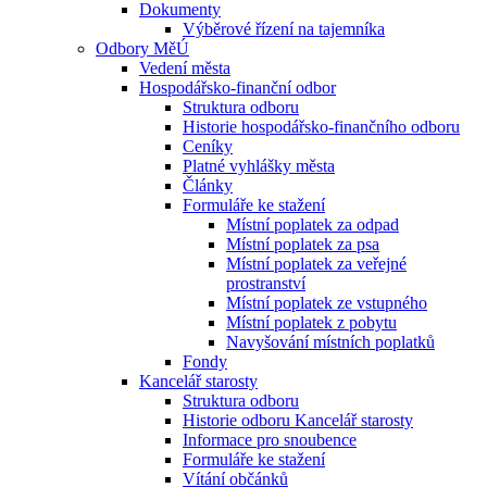
Dokumenty
Výběrové řízení na tajemníka
Odbory MěÚ
Vedení města
Hospodářsko-finanční odbor
Struktura odboru
Historie hospodářsko-finančního odboru
Ceníky
Platné vyhlášky města
Články
Formuláře ke stažení
Místní poplatek za odpad
Místní poplatek za psa
Místní poplatek za veřejné
prostranství
Místní poplatek ze vstupného
Místní poplatek z pobytu
Navyšování místních poplatků
Fondy
Kancelář starosty
Struktura odboru
Historie odboru Kancelář starosty
Informace pro snoubence
Formuláře ke stažení
Vítání občánků