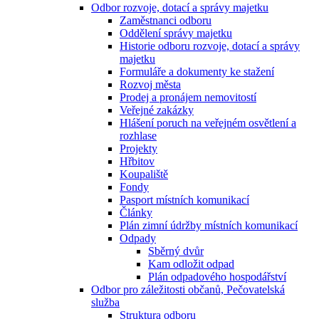
Odbor rozvoje, dotací a správy majetku
Zaměstnanci odboru
Oddělení správy majetku
Historie odboru rozvoje, dotací a správy
majetku
Formuláře a dokumenty ke stažení
Rozvoj města
Prodej a pronájem nemovitostí
Veřejné zakázky
Hlášení poruch na veřejném osvětlení a
rozhlase
Projekty
Hřbitov
Koupaliště
Fondy
Pasport místních komunikací
Články
Plán zimní údržby místních komunikací
Odpady
Sběrný dvůr
Kam odložit odpad
Plán odpadového hospodářství
Odbor pro záležitosti občanů, Pečovatelská
služba
Struktura odboru