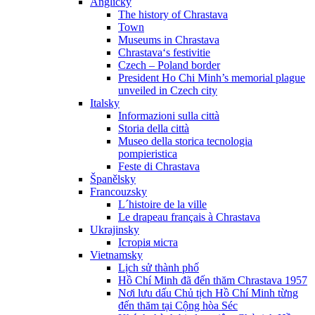
Anglicky
The history of Chrastava
Town
Museums in Chrastava
Chrastava‘s festivitie
Czech – Poland border
President Ho Chi Minh’s memorial plague
unveiled in Czech city
Italsky
Informazioni sulla città
Storia della città
Museo della storica tecnologia
pompieristica
Feste di Chrastava
Španělsky
Francouzsky
L´histoire de la ville
Le drapeau français à Chrastava
Ukrajinsky
Історія міста
Vietnamsky
Lịch sử thành phố
Hồ Chí Minh đã đến thăm Chrastava 1957
Nơi lưu dấu Chủ tịch Hồ Chí Minh từng
đến thăm tại Cộng hòa Séc