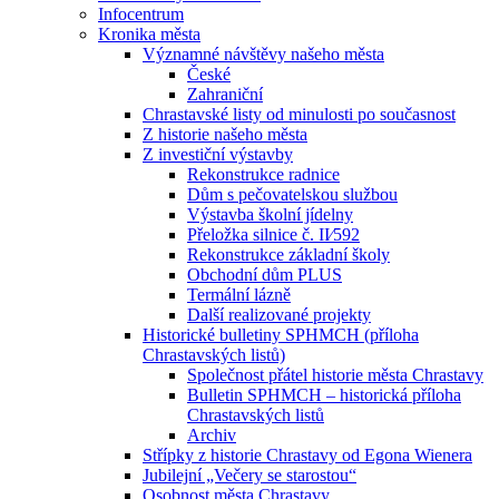
Infocentrum
Kronika města
Významné návštěvy našeho města
České
Zahraniční
Chrastavské listy od minulosti po současnost
Z historie našeho města
Z investiční výstavby
Rekonstrukce radnice
Dům s pečovatelskou službou
Výstavba školní jídelny
Přeložka silnice č. II⁄592
Rekonstrukce základní školy
Obchodní dům PLUS
Termální lázně
Další realizované projekty
Historické bulletiny SPHMCH (příloha
Chrastavských listů)
Společnost přátel historie města Chrastavy
Bulletin SPHMCH – historická příloha
Chrastavských listů
Archiv
Střípky z historie Chrastavy od Egona Wienera
Jubilejní „Večery se starostou“
Osobnost města Chrastavy