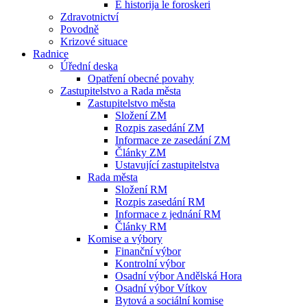
E historija le foroskeri
Zdravotnictví
Povodně
Krizové situace
Radnice
Úřední deska
Opatření obecné povahy
Zastupitelstvo a Rada města
Zastupitelstvo města
Složení ZM
Rozpis zasedání ZM
Informace ze zasedání ZM
Články ZM
Ustavující zastupitelstva
Rada města
Složení RM
Rozpis zasedání RM
Informace z jednání RM
Články RM
Komise a výbory
Finanční výbor
Kontrolní výbor
Osadní výbor Andělská Hora
Osadní výbor Vítkov
Bytová a sociální komise