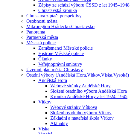
Zápisy ze schůzí výboru ČSSD z let 1945–1948
Chrastavská kronika
Chrastava z ptačí perspektivy
Osobnosti města
Mikroregion Hrádecko-Chrastavsko
Panorama
Partnerská města
Městská policie
Zaměstnanci Městské policie
Histroie Městské policie
Články
Veřejnoprávní smlouvy
Územní plán města Chrastavy
Osadní výbory (Andělská Hora,Vítkov,Víska,Vysoká)
Andělská Hora
Webové stránky Andělské Hory
Složení osadního výboru Andělská Hora
Kronika Andělské Hory z let 1924–1945
Vítkov
Webové stránky Vítkova
Složení osadního výboru Vítkov
Základní a mateřská škola Vítkov
Aktuality
Víska