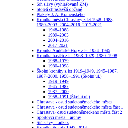
Síň slávy (vyhlašovaná ZM)
Století chrastavští občané
Plakety J. A. Komenského
Kronika města Chrastavy z let 1948–1988,
1989–2003, 2004–2016, 2017-2021
1948–1988
1989–2003
2004–2016
2017-2021
Kronika Andělské Hory z let 1924–1945
Kronika hasičů z let 1968–1979, 1980–1998
1968–1979
1980–1998
Školní kroniky z let 1919–1949, 1945–1987,
1987–2000, 1958–1991 (Školní ul.)
1919–1949
1945–1987
1987–2000
1958–1991 (Školní ul.)
Chrastava - osud sudetoněmeckého města
Chrastava - osud sudetoněmeckého města část 1
Chrastava- osud sudetoněmeckého města část 2
Sportovci města – archiv
Síň slávy – odkaz
Kronika Sokola 1947–2014