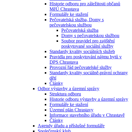
Historie odboru pro záležitosti občanů
MěÚ Chrastava
Formuláře ke stažení
Pečovatelská služba, Domy s
pečovatelskou službou
Pečovatelská služba
Domy s pečovatelskou službou
Soubor pravidel pro zajištění
poskytované sociální služby
Standardy kvality sociálních služeb
Pravidla pro poskytování nájmu bytů v
DPS Chrastava
Provozní řád pečovatelské služby
Standardy kvality sociálně-právní ochrany
dětí
Články
Odbor výstavby a územní správy
Struktura odboru
Historie odboru výstavby a územní správy
Formuláře ke stažení
Územní plán Chrastavy
Informace stavebního úřadu v Chrastavě
Články
Agendy úřadu a příslušné formuláře
Společenský klub