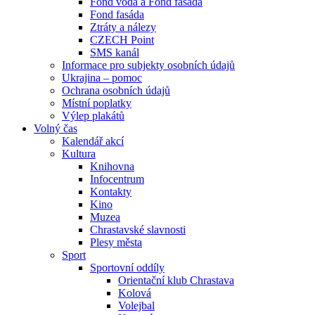
Fond voda a Fond fasáda
Fond fasáda
Ztráty a nálezy
CZECH Point
SMS kanál
Informace pro subjekty osobních údajů
Ukrajina – pomoc
Ochrana osobních údajů
Místní poplatky
Výlep plakátů
Volný čas
Kalendář akcí
Kultura
Knihovna
Infocentrum
Kontakty
Kino
Muzea
Chrastavské slavnosti
Plesy města
Sport
Sportovní oddíly
Orientační klub Chrastava
Kolová
Volejbal