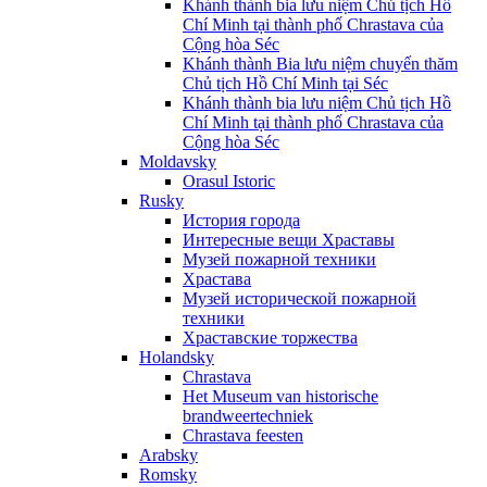
Khánh thành bia lưu niệm Chủ tịch Hồ
Chí Minh tại thành phố Chrastava của
Cộng hòa Séc
Khánh thành Bia lưu niệm chuyến thăm
Chủ tịch Hồ Chí Minh tại Séc
Khánh thành bia lưu niệm Chủ tịch Hồ
Chí Minh tại thành phố Chrastava của
Cộng hòa Séc
Moldavsky
Orasul Istoric
Rusky
История города
Интересные вещи Храставы
Музей пожарной техники
Храстава
Музей исторической пожарной
техники
Храставские торжества
Holandsky
Chrastava
Het Museum van historische
brandweertechniek
Chrastava feesten
Arabsky
Romsky