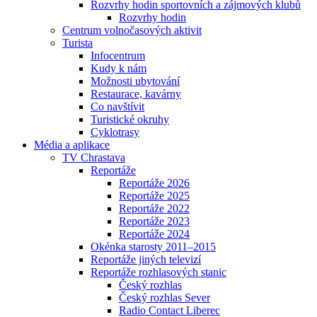
Rozvrhy hodin sportovních a zájmových klubů
Rozvrhy hodin
Centrum volnočasových aktivit
Turista
Infocentrum
Kudy k nám
Možnosti ubytování
Restaurace, kavárny
Co navštívit
Turistické okruhy
Cyklotrasy
Média a aplikace
TV Chrastava
Reportáže
Reportáže 2026
Reportáže 2025
Reportáže 2022
Reportáže 2023
Reportáže 2024
Okénka starosty 2011–2015
Reportáže jiných televizí
Reportáže rozhlasových stanic
Český rozhlas
Český rozhlas Sever
Radio Contact Liberec