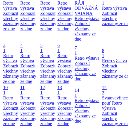
Retro
Retro
Retro
Retro
RÁJI
1
výstava
výstava
výstava
výstava
ODVÁŽNÁ
Retro výstava
Zobrazit
Zobrazit
Zobrazit
Zobrazit
VAIANA
Zobrazit
všechny
všechny
všechny
všechny
Retro výstava
všechny
záznamy
záznamy
záznamy
záznamy
Zobrazit
záznamy ze d
ze dne
ze dne
ze dne
ze dne
všechny
záznamy ze
dne
3
4
5
6
7
1
1
1
1
8
1
Retro
Retro
Retro
Retro
1
Retro výstava
výstava
výstava
výstava
výstava
Retro výstava
Zobrazit
Zobrazit
Zobrazit
Zobrazit
Zobrazit
Zobrazit
všechny
všechny
všechny
všechny
všechny
všechny
záznamy ze
záznamy
záznamy
záznamy
záznamy
záznamy ze d
dne
ze dne
ze dne
ze dne
ze dne
10
11
12
13
15
14
1
1
1
1
2
1
Retro
Retro
Retro
Retro
Svatovavřinec
Retro výstava
výstava
výstava
výstava
výstava
pouť
Retro
Zobrazit
Zobrazit
Zobrazit
Zobrazit
Zobrazit
výstava
všechny
všechny
všechny
všechny
všechny
Zobrazit
záznamy ze
záznamy
záznamy
záznamy
záznamy
všechny
dne
ze dne
ze dne
ze dne
ze dne
záznamy ze d