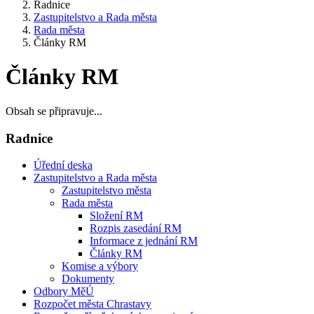
Radnice
Zastupitelstvo a Rada města
Rada města
Články RM
Články RM
Obsah se připravuje...
Radnice
Úřední deska
Zastupitelstvo a Rada města
Zastupitelstvo města
Rada města
Složení RM
Rozpis zasedání RM
Informace z jednání RM
Články RM
Komise a výbory
Dokumenty
Odbory MěÚ
Rozpočet města Chrastavy