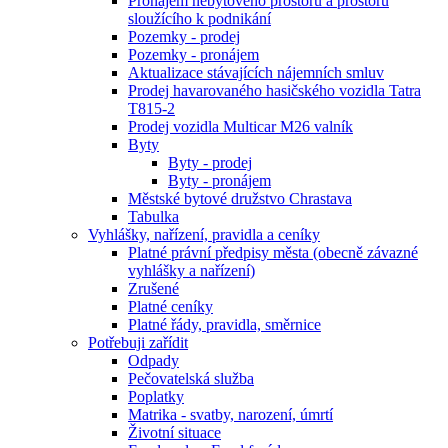
Pronájem nebytového prostoru a prostoru
sloužícího k podnikání
Pozemky - prodej
Pozemky - pronájem
Aktualizace stávajících nájemních smluv
Prodej havarovaného hasičského vozidla Tatra
T815-2
Prodej vozidla Multicar M26 valník
Byty
Byty - prodej
Byty - pronájem
Městské bytové družstvo Chrastava
Tabulka
Vyhlášky, nařízení, pravidla a ceníky
Platné právní předpisy města (obecně závazné
vyhlášky a nařízení)
Zrušené
Platné ceníky
Platné řády, pravidla, směrnice
Potřebuji zařídit
Odpady
Pečovatelská služba
Poplatky
Matrika - svatby, narození, úmrtí
Životní situace