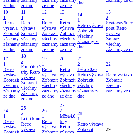
záznamy
záznamy
záznamy
záznamy
záznamy ze d
dne
ze dne
ze dne
ze dne
ze dne
10
11
12
13
15
14
1
1
1
1
2
1
Retro
Retro
Retro
Retro
Svatovavřinec
Retro výstava
výstava
výstava
výstava
výstava
pouť
Retro
Zobrazit
Zobrazit
Zobrazit
Zobrazit
Zobrazit
výstava
všechny
všechny
všechny
všechny
všechny
Zobrazit
záznamy ze
záznamy
záznamy
záznamy
záznamy
všechny
dne
ze dne
ze dne
ze dne
ze dne
záznamy ze d
18
17
19
20
21
2
1
1
1
2
22
Farmářské
Retro
Retro
Retro
Léto 2026
1
trhy
Retro
výstava
výstava
výstava
Retro výstava
Retro výstava
výstava
Zobrazit
Zobrazit
Zobrazit
Zobrazit
Zobrazit
Zobrazit
všechny
všechny
všechny
všechny
všechny
všechny
záznamy
záznamy
záznamy
záznamy ze
záznamy ze d
záznamy
ze dne
ze dne
ze dne
dne
ze dne
27
25
24
26
2
2
28
1
1
Městské
Letní kino
1
Retro
Retro
trhy
Retro
Retro výstava
výstava
výstava
Retro
výstava
Zobrazit
29
Zobrazit
Zobrazit
výstava