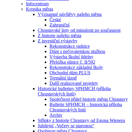
Infocentrum
Kronika města
Významné návštěvy našeho města
České
Zahraniční
Chrastavské listy od minulosti po současnost
Z historie našeho města
Z investiční výstavby
Rekonstrukce radnice
Dům s pečovatelskou službou
Výstavba školní jídelny
Přeložka silnice č. II⁄592
Rekonstrukce základní školy
Obchodní dům PLUS
Termální lázně
Další realizované projekty
Historické bulletiny SPHMCH (příloha
Chrastavských listů)
Společnost přátel historie města Chrastavy
Bulletin SPHMCH – historická příloha
Chrastavských listů
Archiv
Střípky z historie Chrastavy od Egona Wienera
Jubilejní „Večery se starostou“
Osobnost města Chrastavy