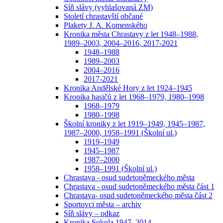
Síň slávy (vyhlašovaná ZM)
Století chrastavští občané
Plakety J. A. Komenského
Kronika města Chrastavy z let 1948–1988,
1989–2003, 2004–2016, 2017-2021
1948–1988
1989–2003
2004–2016
2017-2021
Kronika Andělské Hory z let 1924–1945
Kronika hasičů z let 1968–1979, 1980–1998
1968–1979
1980–1998
Školní kroniky z let 1919–1949, 1945–1987,
1987–2000, 1958–1991 (Školní ul.)
1919–1949
1945–1987
1987–2000
1958–1991 (Školní ul.)
Chrastava - osud sudetoněmeckého města
Chrastava - osud sudetoněmeckého města část 1
Chrastava- osud sudetoněmeckého města část 2
Sportovci města – archiv
Síň slávy – odkaz
Kronika Sokola 1947–2014