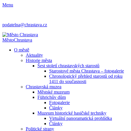
Menu
podatelna@chrastava.cz
Město
Chrastava
O městě
Aktuality
Historie města
Šest století chrastavských starostů
Starostové města Chrastava – fotogalerie
Chronologický přehled starostů od roku
1411 do současnosti
Chrastavská muzea
Městské muzeum
Führichův dům
Fotogalerie
Články
Muzeum historické hasičské techniky
Virtuální panoramatická prohlídka
Články
Politické strany