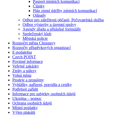
Pasport místních komunikací
Články
Plán zimní údržby místních komunikací
Odpady
Odbor pro záležitosti občanů, Pečovatelská služba
Odbor výstavby a územní správy
Agendy úřadu a příslušné formuláře
Společenský klub
Městská policie
Rozpočet města Chrastavy
Rozpočty příspěvkových organizací
E-podatelna
Czech POINT
Povinné informace
Veřejné zakázky
Ztráty a nálezy
Volná místa
Prodeje a pronájmy
Vyhlášky, nařízení, pravidla a ceníky
Potřebuji zařídit
Informace pro subjekty osobních údajů
Ukrajina – pomoc
Ochrana osobních údajů
Místní poplatky
Výlep plakátů