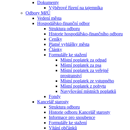
Dokumenty
Výběrové řízení na tajemníka
Odbory MěÚ
Vedení města
Hospodářsko-finanční odbor
Struktura odboru
Historie hospodářsko-finančního odboru
Ceníky
Platné vyhlášky města
Články
Formuláře ke stažení
Místní poplatek za odpad
Místní poplatek za psa
Místní poplatek za veřejné
prostranství
Místní poplatek ze vstupného
Místní poplatek z pobytu
Navyšování místních poplatků
Fondy
Kancelář starosty
Struktura odboru
Historie odboru Kancelář starosty
Informace pro snoubence
Formuláře ke stažení
Vítání občánků