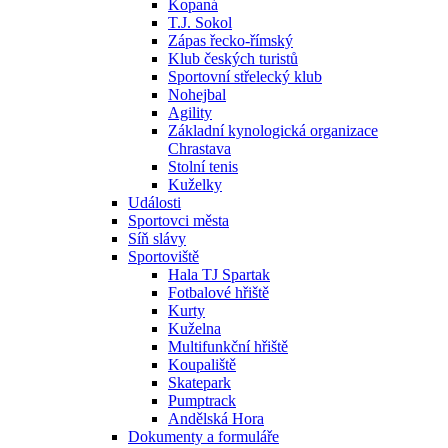
Kopaná
T.J. Sokol
Zápas řecko-římský
Klub českých turistů
Sportovní střelecký klub
Nohejbal
Agility
Základní kynologická organizace
Chrastava
Stolní tenis
Kuželky
Události
Sportovci města
Síň slávy
Sportoviště
Hala TJ Spartak
Fotbalové hřiště
Kurty
Kuželna
Multifunkční hřiště
Koupaliště
Skatepark
Pumptrack
Andělská Hora
Dokumenty a formuláře