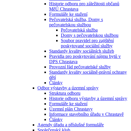
Historie odboru pro záležitosti občanů
MěÚ Chrastava
Formuláře ke stažení
Pečovatelská služba, Domy s
pečovatelskou službou
Pečovatelská služba
Domy s pečovatelskou službou
Soubor pravidel pro zajištění
poskytované sociální služby
Standardy kvality sociálních služeb
Pravidla pro poskytování nájmu bytů v
DPS Chrastava
Provozní řád pečovatelské služby
Standardy kvality sociálně-právní ochrany
dětí
Články
Odbor výstavby a územní správy
Struktura odboru
Historie odboru výstavby a územní správy
Formuláře ke stažení
Územní plán Chrastavy
Informace stavebního úřadu v Chrastavě
Články
Agendy úřadu a příslušné formuláře
Společenský klub