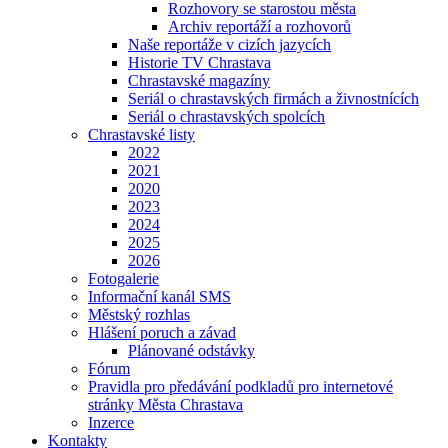
Rozhovory se starostou města
Archiv reportáží a rozhovorů
Naše reportáže v cizích jazycích
Historie TV Chrastava
Chrastavské magazíny
Seriál o chrastavských firmách a živnostnících
Seriál o chrastavských spolcích
Chrastavské listy
2022
2021
2020
2023
2024
2025
2026
Fotogalerie
Informační kanál SMS
Městský rozhlas
Hlášení poruch a závad
Plánované odstávky
Fórum
Pravidla pro předávání podkladů pro internetové
stránky Města Chrastava
Inzerce
Kontakty