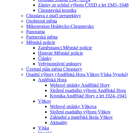
Zápisy ze schůzí výboru ČSSD z let 1945–1948
Chrastavská kronika
Chrastava z ptačí perspektivy
Osobnosti města
Mikroregion Hrádecko-Chrastavsko
Panorama
Partnerská města
Městská policie
Zaměstnanci Městské policie
Histroie Městské policie
Články
Veřejnoprávní smlouvy
Územní plán města Chrastavy
Osadní výbory (Andělská Hora,Vítkov,Víska,Vysoká)
Andělská Hora
Webové stránky Andělské Hory
Složení osadního výboru Andělská Hora
Kronika Andělské Hory z let 1924–1945
Vítkov
Webové stránky Vítkova
Složení osadního výboru Vítkov
Základní a mateřská škola Vítkov
Aktuality
Víska