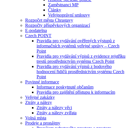
Zaměstnanci MP
Články
Veřejnoprávní smlouvy
Rozpočet města Chrastavy
Rozpočty příspěvkových organizací
E-podatelna
Czech POINT
Pravidla pro vydávání ověřených výstupů z
informačních systémů veřejné správy – Czech
Point
Pravidla pro vydávání výpisů z evidence rejstříku
trestů prostřednictvím systému Czech Point
Pravidla pro vydávání výpisů z bodového
hodnocení řidičů prostřednictvím systému Czech
Point
Povinné informace
Informace poskytnuté občanům
Pravidla pro zajištění přístupu k informacím
Veřejné zakázky
Ztráty a nálezy
Ztráty a nálezy věci
Ztráty a nálezy zvířata
Volná místa
Prodeje a pronájmy