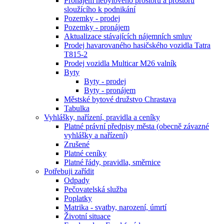
Pronájem nebytového prostoru a prostoru
sloužícího k podnikání
Pozemky - prodej
Pozemky - pronájem
Aktualizace stávajících nájemních smluv
Prodej havarovaného hasičského vozidla Tatra
T815-2
Prodej vozidla Multicar M26 valník
Byty
Byty - prodej
Byty - pronájem
Městské bytové družstvo Chrastava
Tabulka
Vyhlášky, nařízení, pravidla a ceníky
Platné právní předpisy města (obecně závazné
vyhlášky a nařízení)
Zrušené
Platné ceníky
Platné řády, pravidla, směrnice
Potřebuji zařídit
Odpady
Pečovatelská služba
Poplatky
Matrika - svatby, narození, úmrtí
Životní situace