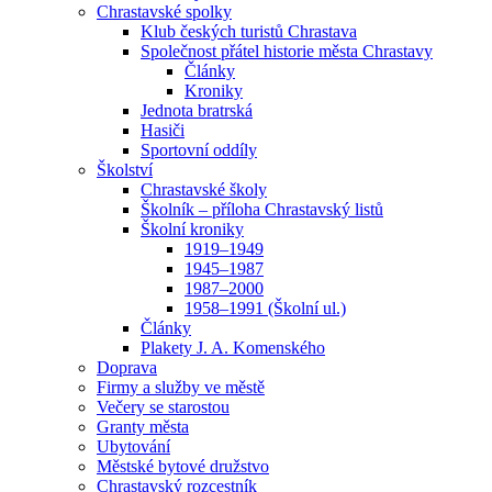
Chrastavské spolky
Klub českých turistů Chrastava
Společnost přátel historie města Chrastavy
Články
Kroniky
Jednota bratrská
Hasiči
Sportovní oddíly
Školství
Chrastavské školy
Školník – příloha Chrastavský listů
Školní kroniky
1919–1949
1945–1987
1987–2000
1958–1991 (Školní ul.)
Články
Plakety J. A. Komenského
Doprava
Firmy a služby ve městě
Večery se starostou
Granty města
Ubytování
Městské bytové družstvo
Chrastavský rozcestník