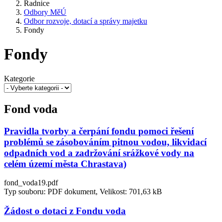
Radnice
Odbory MěÚ
Odbor rozvoje, dotací a správy majetku
Fondy
Fondy
Kategorie
Fond voda
Pravidla tvorby a čerpání fondu pomoci řešení
problémů se zásobováním pitnou vodou, likvidací
odpadních vod a zadržování srážkové vody na
celém území města Chrastava)
fond_voda19.pdf
Typ souboru: PDF dokument, Velikost: 701,63 kB
Žádost o dotaci z Fondu voda