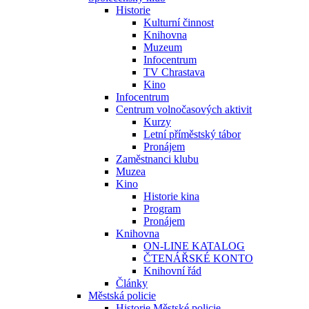
Historie
Kulturní činnost
Knihovna
Muzeum
Infocentrum
TV Chrastava
Kino
Infocentrum
Centrum volnočasových aktivit
Kurzy
Letní příměstský tábor
Pronájem
Zaměstnanci klubu
Muzea
Kino
Historie kina
Program
Pronájem
Knihovna
ON-LINE KATALOG
ČTENÁŘSKÉ KONTO
Knihovní řád
Články
Městská policie
Historie Městské policie