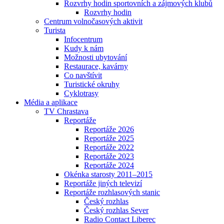
Rozvrhy hodin sportovních a zájmových klubů
Rozvrhy hodin
Centrum volnočasových aktivit
Turista
Infocentrum
Kudy k nám
Možnosti ubytování
Restaurace, kavárny
Co navštívit
Turistické okruhy
Cyklotrasy
Média a aplikace
TV Chrastava
Reportáže
Reportáže 2026
Reportáže 2025
Reportáže 2022
Reportáže 2023
Reportáže 2024
Okénka starosty 2011–2015
Reportáže jiných televizí
Reportáže rozhlasových stanic
Český rozhlas
Český rozhlas Sever
Radio Contact Liberec