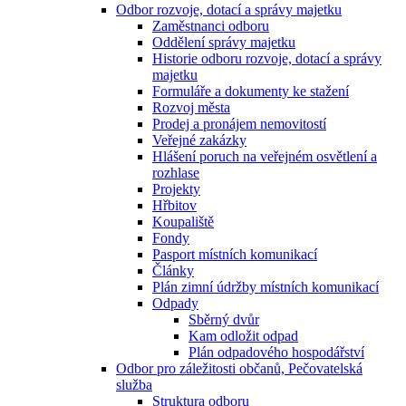
Odbor rozvoje, dotací a správy majetku
Zaměstnanci odboru
Oddělení správy majetku
Historie odboru rozvoje, dotací a správy
majetku
Formuláře a dokumenty ke stažení
Rozvoj města
Prodej a pronájem nemovitostí
Veřejné zakázky
Hlášení poruch na veřejném osvětlení a
rozhlase
Projekty
Hřbitov
Koupaliště
Fondy
Pasport místních komunikací
Články
Plán zimní údržby místních komunikací
Odpady
Sběrný dvůr
Kam odložit odpad
Plán odpadového hospodářství
Odbor pro záležitosti občanů, Pečovatelská
služba
Struktura odboru