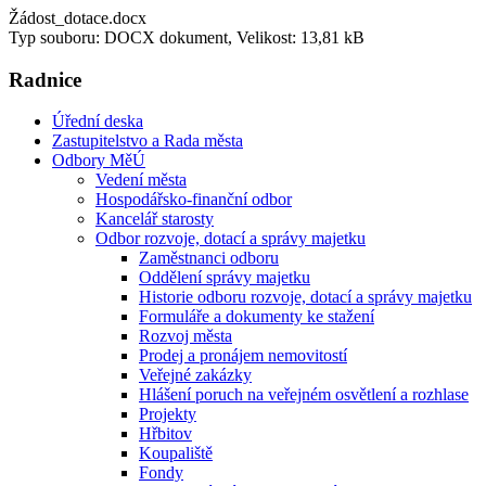
Žádost_dotace.docx
Typ souboru: DOCX dokument, Velikost: 13,81 kB
Radnice
Úřední deska
Zastupitelstvo a Rada města
Odbory MěÚ
Vedení města
Hospodářsko-finanční odbor
Kancelář starosty
Odbor rozvoje, dotací a správy majetku
Zaměstnanci odboru
Oddělení správy majetku
Historie odboru rozvoje, dotací a správy majetku
Formuláře a dokumenty ke stažení
Rozvoj města
Prodej a pronájem nemovitostí
Veřejné zakázky
Hlášení poruch na veřejném osvětlení a rozhlase
Projekty
Hřbitov
Koupaliště
Fondy