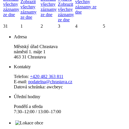
Zobrazit
všechny
všechny
všechny
Zobrazit
všechny
záznamy ze
záznamy
záznamy
všechny
záznamy
dne
ze dne
ze dne
záznamy
ze dne
ze dne
31
1
2
3
4
5
Adresa
Městský úřad Chrastava
náměstí 1. máje 1
463 31 Chrastava
Kontakty
Telefon:
+420 482 363 811
E-mail:
podatelna@chrastava.cz
Datová schránka: awcbeyc
Úřední hodiny
Pondělí a středa
7:30–12:00 / 13:00–17:00