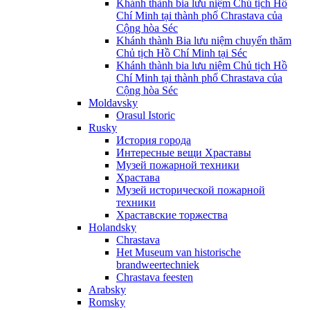
Khánh thành bia lưu niệm Chủ tịch Hồ
Chí Minh tại thành phố Chrastava của
Cộng hòa Séc
Khánh thành Bia lưu niệm chuyến thăm
Chủ tịch Hồ Chí Minh tại Séc
Khánh thành bia lưu niệm Chủ tịch Hồ
Chí Minh tại thành phố Chrastava của
Cộng hòa Séc
Moldavsky
Orasul Istoric
Rusky
История города
Интересные вещи Храставы
Музей пожарной техники
Храстава
Музей исторической пожарной
техники
Храставские торжества
Holandsky
Chrastava
Het Museum van historische
brandweertechniek
Chrastava feesten
Arabsky
Romsky