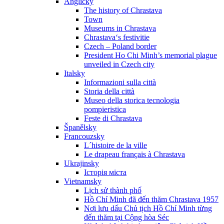
Anglicky
The history of Chrastava
Town
Museums in Chrastava
Chrastava‘s festivitie
Czech – Poland border
President Ho Chi Minh’s memorial plague
unveiled in Czech city
Italsky
Informazioni sulla città
Storia della città
Museo della storica tecnologia
pompieristica
Feste di Chrastava
Španělsky
Francouzsky
L´histoire de la ville
Le drapeau français à Chrastava
Ukrajinsky
Історія міста
Vietnamsky
Lịch sử thành phố
Hồ Chí Minh đã đến thăm Chrastava 1957
Nơi lưu dấu Chủ tịch Hồ Chí Minh từng
đến thăm tại Cộng hòa Séc