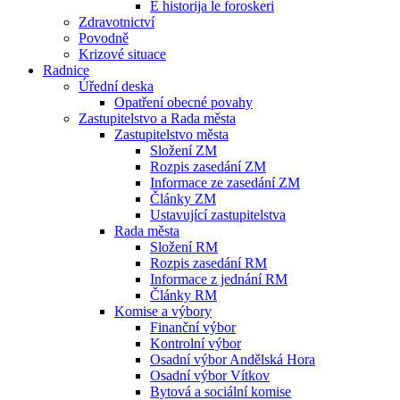
E historija le foroskeri
Zdravotnictví
Povodně
Krizové situace
Radnice
Úřední deska
Opatření obecné povahy
Zastupitelstvo a Rada města
Zastupitelstvo města
Složení ZM
Rozpis zasedání ZM
Informace ze zasedání ZM
Články ZM
Ustavující zastupitelstva
Rada města
Složení RM
Rozpis zasedání RM
Informace z jednání RM
Články RM
Komise a výbory
Finanční výbor
Kontrolní výbor
Osadní výbor Andělská Hora
Osadní výbor Vítkov
Bytová a sociální komise