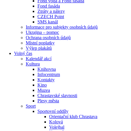
Fond voda a Fond fasáda
Fond fasáda
Ztráty a nálezy
CZECH Point
SMS kanál
Informace pro subjekty osobních údajů
Ukrajina – pomoc
Ochrana osobních údajů
Místní poplatky
Výlep plakátů
Volný čas
Kalendář akcí
Kultura
Knihovna
Infocentrum
Kontakty
Kino
Muzea
Chrastavské slavnosti
Plesy města
Sport
Sportovní oddíly
Orientační klub Chrastava
Kolová
Volejbal