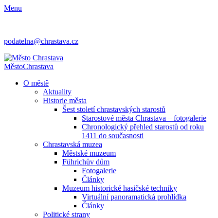
Menu
podatelna@chrastava.cz
Město
Chrastava
O městě
Aktuality
Historie města
Šest století chrastavských starostů
Starostové města Chrastava – fotogalerie
Chronologický přehled starostů od roku
1411 do současnosti
Chrastavská muzea
Městské muzeum
Führichův dům
Fotogalerie
Články
Muzeum historické hasičské techniky
Virtuální panoramatická prohlídka
Články
Politické strany