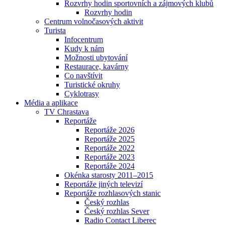
Rozvrhy hodin sportovních a zájmových klubů
Rozvrhy hodin
Centrum volnočasových aktivit
Turista
Infocentrum
Kudy k nám
Možnosti ubytování
Restaurace, kavárny
Co navštívit
Turistické okruhy
Cyklotrasy
Média a aplikace
TV Chrastava
Reportáže
Reportáže 2026
Reportáže 2025
Reportáže 2022
Reportáže 2023
Reportáže 2024
Okénka starosty 2011–2015
Reportáže jiných televizí
Reportáže rozhlasových stanic
Český rozhlas
Český rozhlas Sever
Radio Contact Liberec