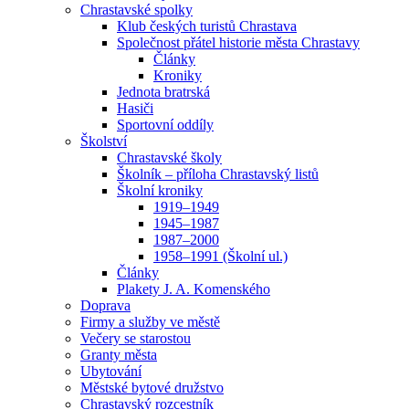
Chrastavské spolky
Klub českých turistů Chrastava
Společnost přátel historie města Chrastavy
Články
Kroniky
Jednota bratrská
Hasiči
Sportovní oddíly
Školství
Chrastavské školy
Školník – příloha Chrastavský listů
Školní kroniky
1919–1949
1945–1987
1987–2000
1958–1991 (Školní ul.)
Články
Plakety J. A. Komenského
Doprava
Firmy a služby ve městě
Večery se starostou
Granty města
Ubytování
Městské bytové družstvo
Chrastavský rozcestník