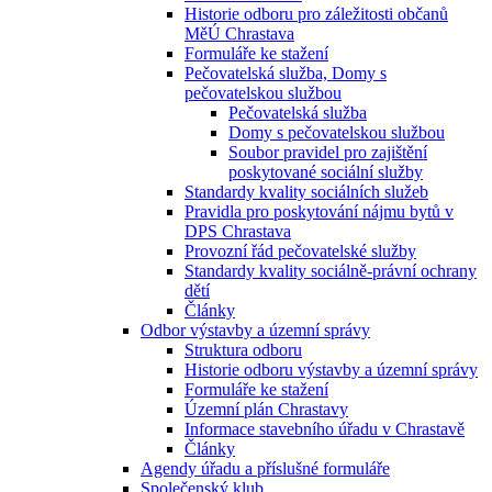
Historie odboru pro záležitosti občanů
MěÚ Chrastava
Formuláře ke stažení
Pečovatelská služba, Domy s
pečovatelskou službou
Pečovatelská služba
Domy s pečovatelskou službou
Soubor pravidel pro zajištění
poskytované sociální služby
Standardy kvality sociálních služeb
Pravidla pro poskytování nájmu bytů v
DPS Chrastava
Provozní řád pečovatelské služby
Standardy kvality sociálně-právní ochrany
dětí
Články
Odbor výstavby a územní správy
Struktura odboru
Historie odboru výstavby a územní správy
Formuláře ke stažení
Územní plán Chrastavy
Informace stavebního úřadu v Chrastavě
Články
Agendy úřadu a příslušné formuláře
Společenský klub