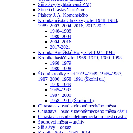
Síň slávy (vyhlašovaná ZM)
Století chrastavští občané
Plakety J. A. Komenského
Kronika města Chrastavy z let 1948–1988,
1989–2003, 2004–2016, 2017-2021
1948–1988
1989–2003
2004–2016
2017-2021
Kronika Andělské Hory z let 1924–1945
Kronika hasičů z let 1968–1979, 1980–1998
1968–1979
1980–1998
Školní kroniky z let 1919–1949, 1945–1987,
1987–2000, 1958–1991 (Školní ul.)
1919–1949
1945–1987
1987–2000
1958–1991 (Školní ul.)
Chrastava - osud sudetoněmeckého města
Chrastava - osud sudetoněmeckého města část 1
Chrastava- osud sudetoněmeckého města část 2
Sportovci města – archiv
Síň slávy – odkaz
Kronika Sokola 1947–2014