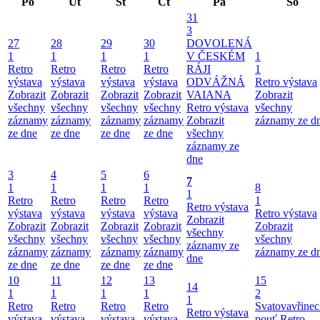
Po
Út
St
Čt
Pá
So
31
3
27
28
29
30
DOVOLENÁ
1
1
1
1
V ČESKÉM
1
Retro
Retro
Retro
Retro
RÁJI
1
výstava
výstava
výstava
výstava
ODVÁŽNÁ
Retro výstava
Zobrazit
Zobrazit
Zobrazit
Zobrazit
VAIANA
Zobrazit
všechny
všechny
všechny
všechny
Retro výstava
všechny
záznamy
záznamy
záznamy
záznamy
Zobrazit
záznamy ze d
ze dne
ze dne
ze dne
ze dne
všechny
záznamy ze
dne
3
4
5
6
7
1
1
1
1
8
1
Retro
Retro
Retro
Retro
1
Retro výstava
výstava
výstava
výstava
výstava
Retro výstava
Zobrazit
Zobrazit
Zobrazit
Zobrazit
Zobrazit
Zobrazit
všechny
všechny
všechny
všechny
všechny
všechny
záznamy ze
záznamy
záznamy
záznamy
záznamy
záznamy ze d
dne
ze dne
ze dne
ze dne
ze dne
10
11
12
13
15
14
1
1
1
1
2
1
Retro
Retro
Retro
Retro
Svatovavřinec
Retro výstava
výstava
výstava
výstava
výstava
pouť
Retro