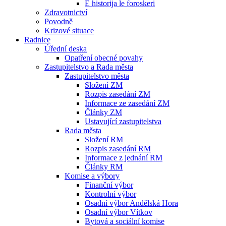
E historija le foroskeri
Zdravotnictví
Povodně
Krizové situace
Radnice
Úřední deska
Opatření obecné povahy
Zastupitelstvo a Rada města
Zastupitelstvo města
Složení ZM
Rozpis zasedání ZM
Informace ze zasedání ZM
Články ZM
Ustavující zastupitelstva
Rada města
Složení RM
Rozpis zasedání RM
Informace z jednání RM
Články RM
Komise a výbory
Finanční výbor
Kontrolní výbor
Osadní výbor Andělská Hora
Osadní výbor Vítkov
Bytová a sociální komise