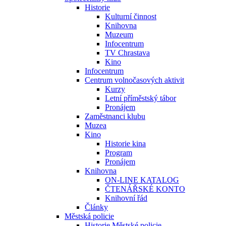
Historie
Kulturní činnost
Knihovna
Muzeum
Infocentrum
TV Chrastava
Kino
Infocentrum
Centrum volnočasových aktivit
Kurzy
Letní příměstský tábor
Pronájem
Zaměstnanci klubu
Muzea
Kino
Historie kina
Program
Pronájem
Knihovna
ON-LINE KATALOG
ČTENÁŘSKÉ KONTO
Knihovní řád
Články
Městská policie
Historie Městské policie