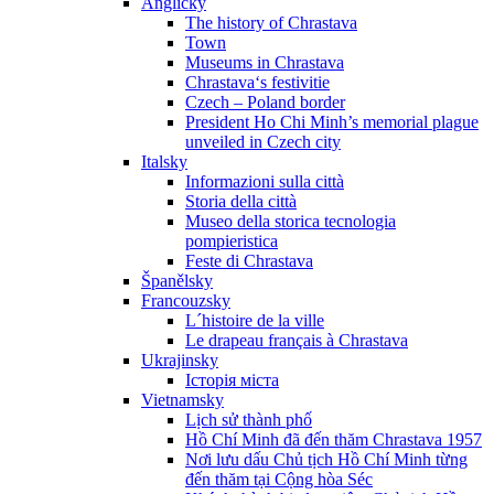
Anglicky
The history of Chrastava
Town
Museums in Chrastava
Chrastava‘s festivitie
Czech – Poland border
President Ho Chi Minh’s memorial plague
unveiled in Czech city
Italsky
Informazioni sulla città
Storia della città
Museo della storica tecnologia
pompieristica
Feste di Chrastava
Španělsky
Francouzsky
L´histoire de la ville
Le drapeau français à Chrastava
Ukrajinsky
Історія міста
Vietnamsky
Lịch sử thành phố
Hồ Chí Minh đã đến thăm Chrastava 1957
Nơi lưu dấu Chủ tịch Hồ Chí Minh từng
đến thăm tại Cộng hòa Séc