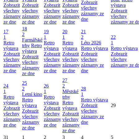
Zobrazit
Zobrazit
Zobrazit
Zobrazit
Zobrazit
výstava
všechny
všechny
všechny
všechny
všechny
Zobrazit
záznamy ze
záznamy
záznamy
záznamy
záznamy
všechny
dne
ze dne
ze dne
ze dne
ze dne
záznamy ze d
18
17
19
20
21
2
1
1
1
2
22
Farmářské
Retro
Retro
Retro
Léto 2026
1
trhy
Retro
výstava
výstava
výstava
Retro výstava
Retro výstava
výstava
Zobrazit
Zobrazit
Zobrazit
Zobrazit
Zobrazit
Zobrazit
všechny
všechny
všechny
všechny
všechny
všechny
záznamy
záznamy
záznamy
záznamy ze
záznamy ze d
záznamy
ze dne
ze dne
ze dne
dne
ze dne
27
25
24
26
2
2
28
1
1
Městské
Letní kino
1
Retro
Retro
trhy
Retro
Retro výstava
výstava
výstava
Retro
výstava
Zobrazit
29
Zobrazit
Zobrazit
výstava
Zobrazit
všechny
všechny
všechny
Zobrazit
všechny
záznamy ze
záznamy
záznamy
všechny
záznamy
dne
ze dne
ze dne
záznamy
ze dne
ze dne
31
1
2
3
4
5