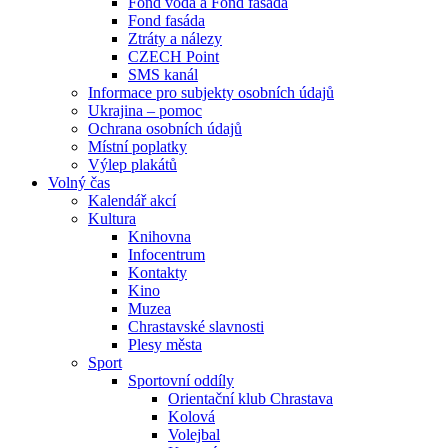
Fond voda a Fond fasáda
Fond fasáda
Ztráty a nálezy
CZECH Point
SMS kanál
Informace pro subjekty osobních údajů
Ukrajina – pomoc
Ochrana osobních údajů
Místní poplatky
Výlep plakátů
Volný čas
Kalendář akcí
Kultura
Knihovna
Infocentrum
Kontakty
Kino
Muzea
Chrastavské slavnosti
Plesy města
Sport
Sportovní oddíly
Orientační klub Chrastava
Kolová
Volejbal