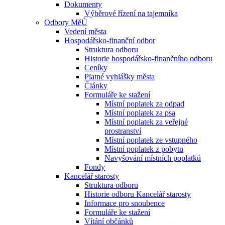
Dokumenty
Výběrové řízení na tajemníka
Odbory MěÚ
Vedení města
Hospodářsko-finanční odbor
Struktura odboru
Historie hospodářsko-finančního odboru
Ceníky
Platné vyhlášky města
Články
Formuláře ke stažení
Místní poplatek za odpad
Místní poplatek za psa
Místní poplatek za veřejné
prostranství
Místní poplatek ze vstupného
Místní poplatek z pobytu
Navyšování místních poplatků
Fondy
Kancelář starosty
Struktura odboru
Historie odboru Kancelář starosty
Informace pro snoubence
Formuláře ke stažení
Vítání občánků