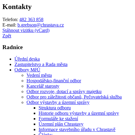
Kontakty
Telefon:
482 363 858
E-mail:
b.grebson@chrastava.cz
Stáhnout vizitku (vCard)
Zpět
Radnice
Úřední deska
Zastupitelstvo a Rada města
Odbory MěÚ
Vedení města
Hospodářsko-finanční odbor
Kancelář starosty
Odbor rozvoje, dotací a správy majetku
Odbor pro záležitosti občanů, Pečovatelská služba
Odbor výstavby a územní správy
Struktura odboru
Historie odboru výstavby a územní správy
Formuláře ke stažení
Územní plán Chrastavy
Informace stavebního úřadu v Chrastavě
Články