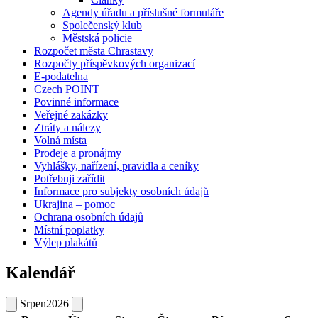
Agendy úřadu a příslušné formuláře
Společenský klub
Městská policie
Rozpočet města Chrastavy
Rozpočty příspěvkových organizací
E-podatelna
Czech POINT
Povinné informace
Veřejné zakázky
Ztráty a nálezy
Volná místa
Prodeje a pronájmy
Vyhlášky, nařízení, pravidla a ceníky
Potřebuji zařídit
Informace pro subjekty osobních údajů
Ukrajina – pomoc
Ochrana osobních údajů
Místní poplatky
Výlep plakátů
Kalendář
Srpen
2026