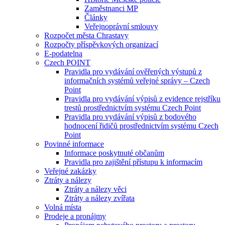
Zaměstnanci MP
Články
Veřejnoprávní smlouvy
Rozpočet města Chrastavy
Rozpočty příspěvkových organizací
E-podatelna
Czech POINT
Pravidla pro vydávání ověřených výstupů z
informačních systémů veřejné správy – Czech
Point
Pravidla pro vydávání výpisů z evidence rejstříku
trestů prostřednictvím systému Czech Point
Pravidla pro vydávání výpisů z bodového
hodnocení řidičů prostřednictvím systému Czech
Point
Povinné informace
Informace poskytnuté občanům
Pravidla pro zajištění přístupu k informacím
Veřejné zakázky
Ztráty a nálezy
Ztráty a nálezy věci
Ztráty a nálezy zvířata
Volná místa
Prodeje a pronájmy