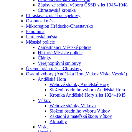
Zápisy ze schůzí výboru ČSSD z let 1945–1948
Chrastavská kronika
Chrastava z ptačí perspektivy
Osobnosti města
Mikroregion Hrádecko-Chrastavsko
Panorama
Partnerská města
Městská policie
Zaměstnanci Městské policie
Histroie Městské policie
Články
Veřejnoprávní smlouvy
Územní plán města Chrastavy
Osadní výbory (Andělská Hora,Vítkov,Víska,Vysoká)
Andělská Hora
Webové stránky Andělské Hory
Složení osadního výboru Andělská Hora
Kronika Andělské Hory z let 1924–1945
Vítkov
Webové stránky Vítkova
Složení osadního výboru Vítkov
Základní a mateřská škola Vítkov
Aktuality
Víska