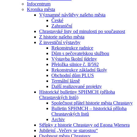
Infocentrum
Kronika města
Významné návštěvy našeho města
České
Zahraniční
Chrastavské listy od minulosti po současnost
Z historie našeho města
Z investiční výstavby
Rekonstrukce radnice
Dům s pečovatelskou službou
Výstavba školní jídelny
Přeložka silnice č. II⁄592
Rekonstrukce základní školy
Obchodní dům PLUS
Termální lázně
Další realizované projekty
Historické bulletiny SPHMCH (příloha
Chrastavských listů)
Společnost přátel historie města Chrastavy
Bulletin SPHMCH – historická příloha
Chrastavských listů
Archiv
Střípky z historie Chrastavy od Egona Wienera
Jubilejní „Večery se starostou“
Osobnost města Chrastavy