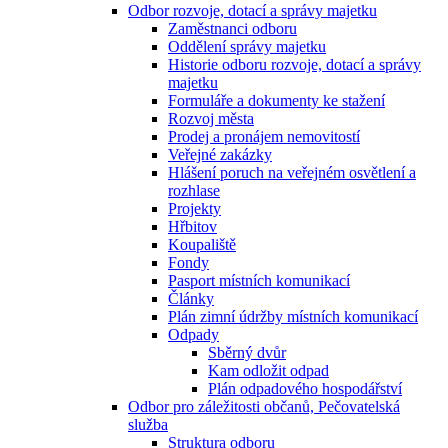
Odbor rozvoje, dotací a správy majetku
Zaměstnanci odboru
Oddělení správy majetku
Historie odboru rozvoje, dotací a správy
majetku
Formuláře a dokumenty ke stažení
Rozvoj města
Prodej a pronájem nemovitostí
Veřejné zakázky
Hlášení poruch na veřejném osvětlení a
rozhlase
Projekty
Hřbitov
Koupaliště
Fondy
Pasport místních komunikací
Články
Plán zimní údržby místních komunikací
Odpady
Sběrný dvůr
Kam odložit odpad
Plán odpadového hospodářství
Odbor pro záležitosti občanů, Pečovatelská
služba
Struktura odboru