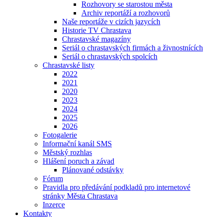
Rozhovory se starostou města
Archiv reportáží a rozhovorů
Naše reportáže v cizích jazycích
Historie TV Chrastava
Chrastavské magazíny
Seriál o chrastavských firmách a živnostnících
Seriál o chrastavských spolcích
Chrastavské listy
2022
2021
2020
2023
2024
2025
2026
Fotogalerie
Informační kanál SMS
Městský rozhlas
Hlášení poruch a závad
Plánované odstávky
Fórum
Pravidla pro předávání podkladů pro internetové
stránky Města Chrastava
Inzerce
Kontakty