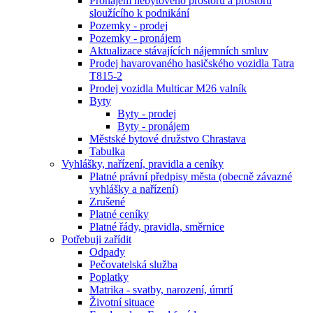
Pronájem nebytového prostoru a prostoru
sloužícího k podnikání
Pozemky - prodej
Pozemky - pronájem
Aktualizace stávajících nájemních smluv
Prodej havarovaného hasičského vozidla Tatra
T815-2
Prodej vozidla Multicar M26 valník
Byty
Byty - prodej
Byty - pronájem
Městské bytové družstvo Chrastava
Tabulka
Vyhlášky, nařízení, pravidla a ceníky
Platné právní předpisy města (obecně závazné
vyhlášky a nařízení)
Zrušené
Platné ceníky
Platné řády, pravidla, směrnice
Potřebuji zařídit
Odpady
Pečovatelská služba
Poplatky
Matrika - svatby, narození, úmrtí
Životní situace