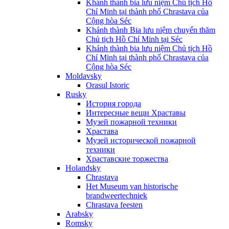
Khánh thành bia lưu niệm Chủ tịch Hồ
Chí Minh tại thành phố Chrastava của
Cộng hòa Séc
Khánh thành Bia lưu niệm chuyến thăm
Chủ tịch Hồ Chí Minh tại Séc
Khánh thành bia lưu niệm Chủ tịch Hồ
Chí Minh tại thành phố Chrastava của
Cộng hòa Séc
Moldavsky
Orasul Istoric
Rusky
История города
Интересные вещи Храставы
Музей пожарной техники
Храстава
Музей исторической пожарной
техники
Храставские торжества
Holandsky
Chrastava
Het Museum van historische
brandweertechniek
Chrastava feesten
Arabsky
Romsky