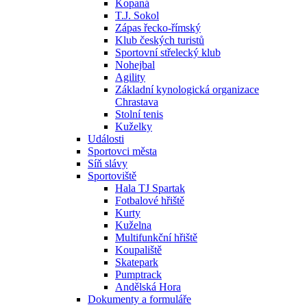
Kopaná
T.J. Sokol
Zápas řecko-římský
Klub českých turistů
Sportovní střelecký klub
Nohejbal
Agility
Základní kynologická organizace
Chrastava
Stolní tenis
Kuželky
Události
Sportovci města
Síň slávy
Sportoviště
Hala TJ Spartak
Fotbalové hřiště
Kurty
Kuželna
Multifunkční hřiště
Koupaliště
Skatepark
Pumptrack
Andělská Hora
Dokumenty a formuláře