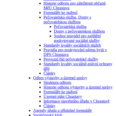
Historie odboru pro záležitosti občanů
MěÚ Chrastava
Formuláře ke stažení
Pečovatelská služba, Domy s
pečovatelskou službou
Pečovatelská služba
Domy s pečovatelskou službou
Soubor pravidel pro zajištění
poskytované sociální služby
Standardy kvality sociálních služeb
Pravidla pro poskytování nájmu bytů v
DPS Chrastava
Provozní řád pečovatelské služby
Standardy kvality sociálně-právní ochrany
dětí
Články
Odbor výstavby a územní správy
Struktura odboru
Historie odboru výstavby a územní správy
Formuláře ke stažení
Územní plán Chrastavy
Informace stavebního úřadu v Chrastavě
Články
Agendy úřadu a příslušné formuláře
Společenský klub