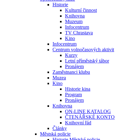
Historie
Kulturní činnost
Knihovna
Muzeum
Infocentrum
TV Chrastava
Kino
Infocentrum
Centrum volnočasových aktivit
Kurzy
Letní příměstský tábor
Pronájem
Zaměstnanci klubu
Muzea
Kino
Historie kina
Program
Pronájem
Knihovna
ON-LINE KATALOG
ČTENÁŘSKÉ KONTO
Knihovní řád
Články
Městská policie
Historie Městské policie