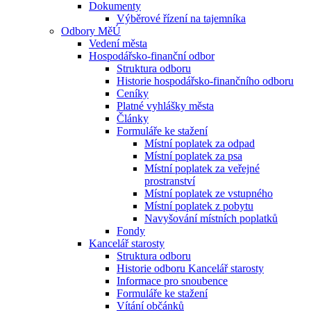
Dokumenty
Výběrové řízení na tajemníka
Odbory MěÚ
Vedení města
Hospodářsko-finanční odbor
Struktura odboru
Historie hospodářsko-finančního odboru
Ceníky
Platné vyhlášky města
Články
Formuláře ke stažení
Místní poplatek za odpad
Místní poplatek za psa
Místní poplatek za veřejné
prostranství
Místní poplatek ze vstupného
Místní poplatek z pobytu
Navyšování místních poplatků
Fondy
Kancelář starosty
Struktura odboru
Historie odboru Kancelář starosty
Informace pro snoubence
Formuláře ke stažení
Vítání občánků