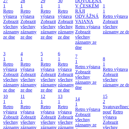
27
28
29
30
DOVOLENÁ
1
1
1
1
V ČESKÉM
1
Retro
Retro
Retro
Retro
RÁJI
1
výstava
výstava
výstava
výstava
ODVÁŽNÁ
Retro výstava
Zobrazit
Zobrazit
Zobrazit
Zobrazit
VAIANA
Zobrazit
všechny
všechny
všechny
všechny
Retro výstava
všechny
záznamy
záznamy
záznamy
záznamy
Zobrazit
záznamy ze d
ze dne
ze dne
ze dne
ze dne
všechny
záznamy ze
dne
3
4
5
6
7
1
1
1
1
8
1
Retro
Retro
Retro
Retro
1
Retro výstava
výstava
výstava
výstava
výstava
Retro výstava
Zobrazit
Zobrazit
Zobrazit
Zobrazit
Zobrazit
Zobrazit
všechny
všechny
všechny
všechny
všechny
všechny
záznamy ze
záznamy
záznamy
záznamy
záznamy
záznamy ze d
dne
ze dne
ze dne
ze dne
ze dne
10
11
12
13
15
14
1
1
1
1
2
1
Retro
Retro
Retro
Retro
Svatovavřinec
Retro výstava
výstava
výstava
výstava
výstava
pouť
Retro
Zobrazit
Zobrazit
Zobrazit
Zobrazit
Zobrazit
výstava
všechny
všechny
všechny
všechny
všechny
Zobrazit
záznamy ze
záznamy
záznamy
záznamy
záznamy
všechny