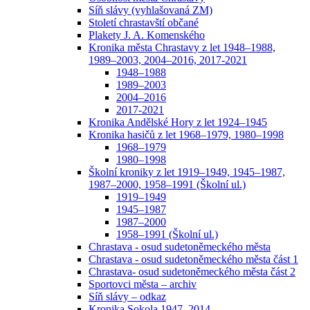
Síň slávy (vyhlašovaná ZM)
Století chrastavští občané
Plakety J. A. Komenského
Kronika města Chrastavy z let 1948–1988,
1989–2003, 2004–2016, 2017-2021
1948–1988
1989–2003
2004–2016
2017-2021
Kronika Andělské Hory z let 1924–1945
Kronika hasičů z let 1968–1979, 1980–1998
1968–1979
1980–1998
Školní kroniky z let 1919–1949, 1945–1987,
1987–2000, 1958–1991 (Školní ul.)
1919–1949
1945–1987
1987–2000
1958–1991 (Školní ul.)
Chrastava - osud sudetoněmeckého města
Chrastava - osud sudetoněmeckého města část 1
Chrastava- osud sudetoněmeckého města část 2
Sportovci města – archiv
Síň slávy – odkaz
Kronika Sokola 1947–2014