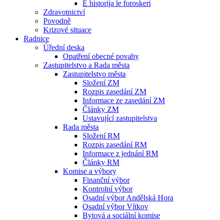
E historija le foroskeri
Zdravotnictví
Povodně
Krizové situace
Radnice
Úřední deska
Opatření obecné povahy
Zastupitelstvo a Rada města
Zastupitelstvo města
Složení ZM
Rozpis zasedání ZM
Informace ze zasedání ZM
Články ZM
Ustavující zastupitelstva
Rada města
Složení RM
Rozpis zasedání RM
Informace z jednání RM
Články RM
Komise a výbory
Finanční výbor
Kontrolní výbor
Osadní výbor Andělská Hora
Osadní výbor Vítkov
Bytová a sociální komise