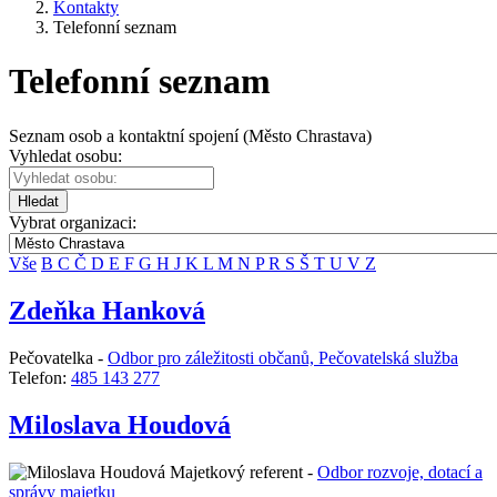
Kontakty
Telefonní seznam
Telefonní seznam
Seznam osob a kontaktní spojení (Město Chrastava)
Vyhledat osobu:
Hledat
Vybrat organizaci:
Vše
B
C
Č
D
E
F
G
H
J
K
L
M
N
P
R
S
Š
T
U
V
Z
Zdeňka Hanková
Pečovatelka -
Odbor pro záležitosti občanů, Pečovatelská služba
Telefon:
485 143 277
Miloslava Houdová
Majetkový referent -
Odbor rozvoje, dotací a
správy majetku