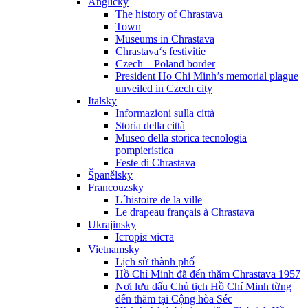
Anglicky
The history of Chrastava
Town
Museums in Chrastava
Chrastava‘s festivitie
Czech – Poland border
President Ho Chi Minh’s memorial plague
unveiled in Czech city
Italsky
Informazioni sulla città
Storia della città
Museo della storica tecnologia
pompieristica
Feste di Chrastava
Španělsky
Francouzsky
L´histoire de la ville
Le drapeau français à Chrastava
Ukrajinsky
Історія міста
Vietnamsky
Lịch sử thành phố
Hồ Chí Minh đã đến thăm Chrastava 1957
Nơi lưu dấu Chủ tịch Hồ Chí Minh từng
đến thăm tại Cộng hòa Séc