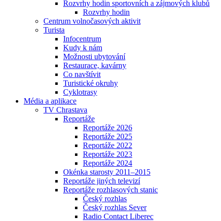
Rozvrhy hodin sportovních a zájmových klubů
Rozvrhy hodin
Centrum volnočasových aktivit
Turista
Infocentrum
Kudy k nám
Možnosti ubytování
Restaurace, kavárny
Co navštívit
Turistické okruhy
Cyklotrasy
Média a aplikace
TV Chrastava
Reportáže
Reportáže 2026
Reportáže 2025
Reportáže 2022
Reportáže 2023
Reportáže 2024
Okénka starosty 2011–2015
Reportáže jiných televizí
Reportáže rozhlasových stanic
Český rozhlas
Český rozhlas Sever
Radio Contact Liberec