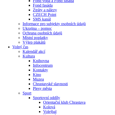
Fond voda a Fond fasáda
Fond fasáda
Ztráty a nálezy
CZECH Point
SMS kanál
Informace pro subjekty osobních údajů
Ukrajina – pomoc
Ochrana osobních údajů
Místní poplatky
Výlep plakátů
Volný čas
Kalendář akcí
Kultura
Knihovna
Infocentrum
Kontakty
Kino
Muzea
Chrastavské slavnosti
Plesy města
Sport
Sportovní oddíly
Orientační klub Chrastava
Kolová
Volejbal