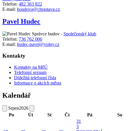
Telefon:
482 363 822
E-mail:
houdova@chrastava.cz
Pavel Hudec
Správce budov -
Společenský klub
Telefon:
736 762 006
E-mail:
hudec-pavel@volny.cz
Kontakty
Kontakty na MěÚ
Telefonní seznam
Důležitá telefonní čísla
Informace o akcích města
Kalendář
Srpen
2026
Po
Út
St
Čt
Pá
So
31
3