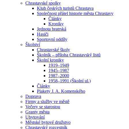
Chrastavské spolky
Klub českých turistů Chrastava
Společnost přátel historie města Chrastavy
Články
Kroniky
Jednota bratrská
Hasiči
Sportovní oddíly
Školství
Chrastavské školy
Školník – příloha Chrastavský listů
Školní kroniky
1919–1949
1945–1987
1987–2000
1958–1991 (Školní ul.)
Články
Plakety J. A. Komenského
Doprava
Firmy a služby ve městě
Večery se starostou
Granty města
Ubytování
Městské bytové družstvo
Chrastavský rozcestník