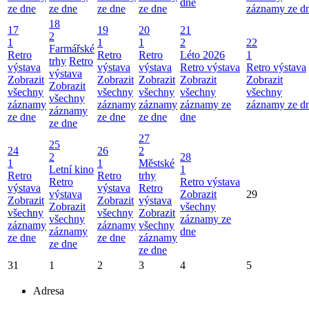
dne
ze dne
ze dne
ze dne
ze dne
záznamy ze d
18
17
19
20
21
2
1
1
1
2
22
Farmářské
Retro
Retro
Retro
Léto 2026
1
trhy
Retro
výstava
výstava
výstava
Retro výstava
Retro výstava
výstava
Zobrazit
Zobrazit
Zobrazit
Zobrazit
Zobrazit
Zobrazit
všechny
všechny
všechny
všechny
všechny
všechny
záznamy
záznamy
záznamy
záznamy ze
záznamy ze d
záznamy
ze dne
ze dne
ze dne
dne
ze dne
27
25
24
26
2
2
28
1
1
Městské
Letní kino
1
Retro
Retro
trhy
Retro
Retro výstava
výstava
výstava
Retro
výstava
Zobrazit
29
Zobrazit
Zobrazit
výstava
Zobrazit
všechny
všechny
všechny
Zobrazit
všechny
záznamy ze
záznamy
záznamy
všechny
záznamy
dne
ze dne
ze dne
záznamy
ze dne
ze dne
31
1
2
3
4
5
Adresa