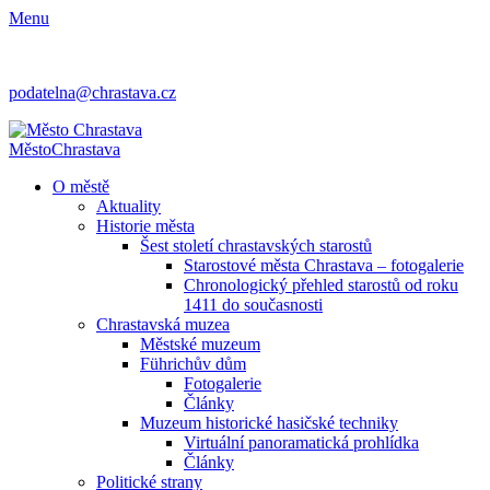
Menu
podatelna@chrastava.cz
Město
Chrastava
O městě
Aktuality
Historie města
Šest století chrastavských starostů
Starostové města Chrastava – fotogalerie
Chronologický přehled starostů od roku
1411 do současnosti
Chrastavská muzea
Městské muzeum
Führichův dům
Fotogalerie
Články
Muzeum historické hasičské techniky
Virtuální panoramatická prohlídka
Články
Politické strany