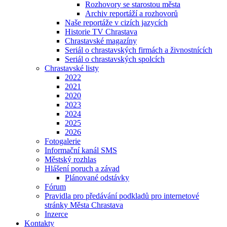
Rozhovory se starostou města
Archiv reportáží a rozhovorů
Naše reportáže v cizích jazycích
Historie TV Chrastava
Chrastavské magazíny
Seriál o chrastavských firmách a živnostnících
Seriál o chrastavských spolcích
Chrastavské listy
2022
2021
2020
2023
2024
2025
2026
Fotogalerie
Informační kanál SMS
Městský rozhlas
Hlášení poruch a závad
Plánované odstávky
Fórum
Pravidla pro předávání podkladů pro internetové
stránky Města Chrastava
Inzerce
Kontakty