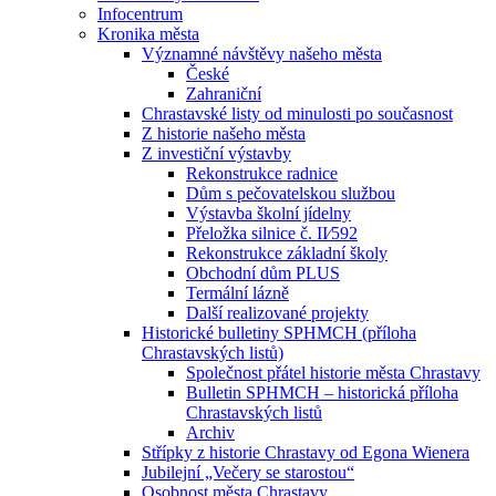
Infocentrum
Kronika města
Významné návštěvy našeho města
České
Zahraniční
Chrastavské listy od minulosti po současnost
Z historie našeho města
Z investiční výstavby
Rekonstrukce radnice
Dům s pečovatelskou službou
Výstavba školní jídelny
Přeložka silnice č. II⁄592
Rekonstrukce základní školy
Obchodní dům PLUS
Termální lázně
Další realizované projekty
Historické bulletiny SPHMCH (příloha
Chrastavských listů)
Společnost přátel historie města Chrastavy
Bulletin SPHMCH – historická příloha
Chrastavských listů
Archiv
Střípky z historie Chrastavy od Egona Wienera
Jubilejní „Večery se starostou“
Osobnost města Chrastavy