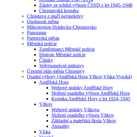
Zápisy ze schůzí výboru ČSSD z let 1945–1948
Chrastavská kronika
Chrastava z ptačí perspektivy
Osobnosti města
Mikroregion Hrádecko-Chrastavsko
Panorama
Partnerská města
Městská policie
Zaměstnanci Městské policie
Histroie Městské policie
Články
Veřejnoprávní smlouvy
Územní plán města Chrastavy
Osadní výbory (Andělská Hora,Vítkov,Víska,Vysoká)
Andělská Hora
Webové stránky Andělské Hory
Složení osadního výboru Andělská Hora
Kronika Andělské Hory z let 1924–1945
Vítkov
Webové stránky Vítkova
Složení osadního výboru Vítkov
Základní a mateřská škola Vítkov
Aktuality
Víska