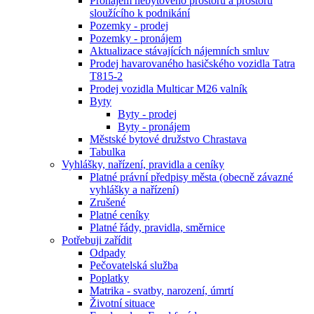
Pronájem nebytového prostoru a prostoru
sloužícího k podnikání
Pozemky - prodej
Pozemky - pronájem
Aktualizace stávajících nájemních smluv
Prodej havarovaného hasičského vozidla Tatra
T815-2
Prodej vozidla Multicar M26 valník
Byty
Byty - prodej
Byty - pronájem
Městské bytové družstvo Chrastava
Tabulka
Vyhlášky, nařízení, pravidla a ceníky
Platné právní předpisy města (obecně závazné
vyhlášky a nařízení)
Zrušené
Platné ceníky
Platné řády, pravidla, směrnice
Potřebuji zařídit
Odpady
Pečovatelská služba
Poplatky
Matrika - svatby, narození, úmrtí
Životní situace