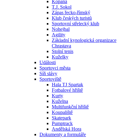
Kopaná
T.J. Sokol
Zápas řecko-římský
Klub českých turistů
Sportovní střelecký klub
Nohejbal
Agility
Základní kynologická organizace
Chrastava
Stolní tenis
Kuželky
Události
Sportovci města
Síň slávy
Sportoviště
Hala TJ Spartak
Fotbalové hřiště
Kurty
Kuželna
Multifunkční hřiště
Koupaliště
Skatepark
Pumptrack
Andělská Hora
Dokumenty a formuláře