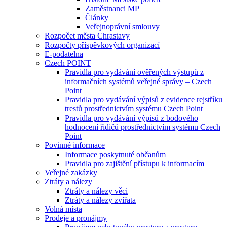
Zaměstnanci MP
Články
Veřejnoprávní smlouvy
Rozpočet města Chrastavy
Rozpočty příspěvkových organizací
E-podatelna
Czech POINT
Pravidla pro vydávání ověřených výstupů z
informačních systémů veřejné správy – Czech
Point
Pravidla pro vydávání výpisů z evidence rejstříku
trestů prostřednictvím systému Czech Point
Pravidla pro vydávání výpisů z bodového
hodnocení řidičů prostřednictvím systému Czech
Point
Povinné informace
Informace poskytnuté občanům
Pravidla pro zajištění přístupu k informacím
Veřejné zakázky
Ztráty a nálezy
Ztráty a nálezy věci
Ztráty a nálezy zvířata
Volná místa
Prodeje a pronájmy