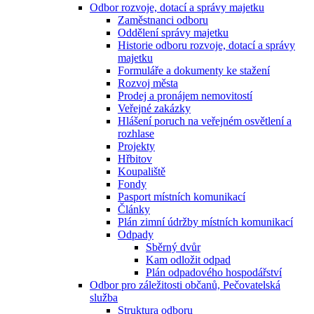
Odbor rozvoje, dotací a správy majetku
Zaměstnanci odboru
Oddělení správy majetku
Historie odboru rozvoje, dotací a správy
majetku
Formuláře a dokumenty ke stažení
Rozvoj města
Prodej a pronájem nemovitostí
Veřejné zakázky
Hlášení poruch na veřejném osvětlení a
rozhlase
Projekty
Hřbitov
Koupaliště
Fondy
Pasport místních komunikací
Články
Plán zimní údržby místních komunikací
Odpady
Sběrný dvůr
Kam odložit odpad
Plán odpadového hospodářství
Odbor pro záležitosti občanů, Pečovatelská
služba
Struktura odboru