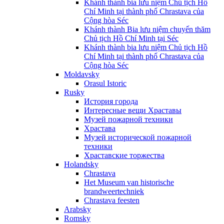
Khánh thành bia lưu niệm Chủ tịch Hồ
Chí Minh tại thành phố Chrastava của
Cộng hòa Séc
Khánh thành Bia lưu niệm chuyến thăm
Chủ tịch Hồ Chí Minh tại Séc
Khánh thành bia lưu niệm Chủ tịch Hồ
Chí Minh tại thành phố Chrastava của
Cộng hòa Séc
Moldavsky
Orasul Istoric
Rusky
История города
Интересные вещи Храставы
Музей пожарной техники
Храстава
Музей исторической пожарной
техники
Храставские торжества
Holandsky
Chrastava
Het Museum van historische
brandweertechniek
Chrastava feesten
Arabsky
Romsky