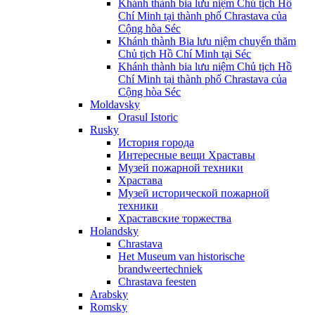
Khánh thành bia lưu niệm Chủ tịch Hồ
Chí Minh tại thành phố Chrastava của
Cộng hòa Séc
Khánh thành Bia lưu niệm chuyến thăm
Chủ tịch Hồ Chí Minh tại Séc
Khánh thành bia lưu niệm Chủ tịch Hồ
Chí Minh tại thành phố Chrastava của
Cộng hòa Séc
Moldavsky
Orasul Istoric
Rusky
История города
Интересные вещи Храставы
Музей пожарной техники
Храстава
Музей исторической пожарной
техники
Храставские торжества
Holandsky
Chrastava
Het Museum van historische
brandweertechniek
Chrastava feesten
Arabsky
Romsky