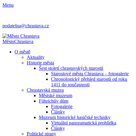
Menu
podatelna@chrastava.cz
Město
Chrastava
O městě
Aktuality
Historie města
Šest století chrastavských starostů
Starostové města Chrastava – fotogalerie
Chronologický přehled starostů od roku
1411 do současnosti
Chrastavská muzea
Městské muzeum
Führichův dům
Fotogalerie
Články
Muzeum historické hasičské techniky
Virtuální panoramatická prohlídka
Články
Politické strany