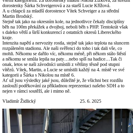
všemi kategoriemi. Za dorostenky mladší Nikola Žižková, za střední
dorostenky Šárka Schveigerová a za starší Lucie Křížová.
A u chlapců za mladší dorostence Vítek Schveiger a za střední
Martin Brodský.
Stejně tak jako na okresním kole, na jednotlivce čekaly disciplíny
běh na 100m překážek a dvojboj, neboli běh s PHP. Tentokrát však
s daleko větší a širší konkurencí z ostatních okresů Libereckého
kraje.
Intenzita napětí a nervozity rostla, stejně tak jako teplota na sluncem
rozpáleném stadionu. Ale naši svěřenci do toho i tak dali vše, co
mohli. Někomu se dařilo víc, někomu méně, při někom stálo štěstí
a někomu se smůla lepila na paty…nebo spíš na hadice…Tak či
onak, letos se naši závodníci umístili z většiny těsně pod stupni
vítězů. Vítek, Martin, a Lucie se umístili každý na 4. místě ve své
kategorii a Šárka s Nikolou na místě 6.
Ať už jsou výsledky jaké jsou, důležité je, že všichni bez rozdílu
zaslouží poděkování za příkladnou reprezentaci našeho SDH a to
nejen v rámci soutěží, ale i mimo ně.
Vladimír Židlický 25. 6. 2025