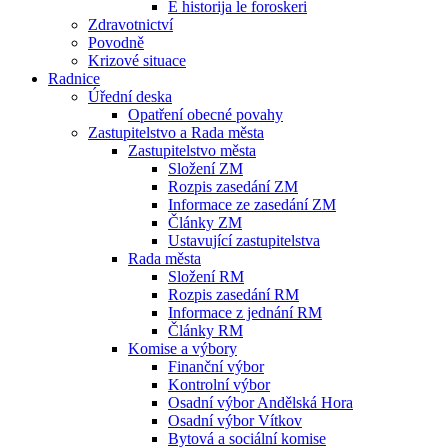
E historija le foroskeri
Zdravotnictví
Povodně
Krizové situace
Radnice
Úřední deska
Opatření obecné povahy
Zastupitelstvo a Rada města
Zastupitelstvo města
Složení ZM
Rozpis zasedání ZM
Informace ze zasedání ZM
Články ZM
Ustavující zastupitelstva
Rada města
Složení RM
Rozpis zasedání RM
Informace z jednání RM
Články RM
Komise a výbory
Finanční výbor
Kontrolní výbor
Osadní výbor Andělská Hora
Osadní výbor Vítkov
Bytová a sociální komise