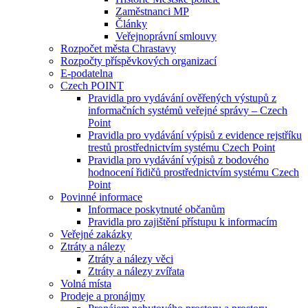
Zaměstnanci MP
Články
Veřejnoprávní smlouvy
Rozpočet města Chrastavy
Rozpočty příspěvkových organizací
E-podatelna
Czech POINT
Pravidla pro vydávání ověřených výstupů z
informačních systémů veřejné správy – Czech
Point
Pravidla pro vydávání výpisů z evidence rejstříku
trestů prostřednictvím systému Czech Point
Pravidla pro vydávání výpisů z bodového
hodnocení řidičů prostřednictvím systému Czech
Point
Povinné informace
Informace poskytnuté občanům
Pravidla pro zajištění přístupu k informacím
Veřejné zakázky
Ztráty a nálezy
Ztráty a nálezy věci
Ztráty a nálezy zvířata
Volná místa
Prodeje a pronájmy