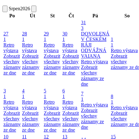
Srpen
2026
Po
Út
St
Čt
Pá
So
31
3
27
28
29
30
DOVOLENÁ
1
1
1
1
V ČESKÉM
1
Retro
Retro
Retro
Retro
RÁJI
1
výstava
výstava
výstava
výstava
ODVÁŽNÁ
Retro výstava
Zobrazit
Zobrazit
Zobrazit
Zobrazit
VAIANA
Zobrazit
všechny
všechny
všechny
všechny
Retro výstava
všechny
záznamy
záznamy
záznamy
záznamy
Zobrazit
záznamy ze d
ze dne
ze dne
ze dne
ze dne
všechny
záznamy ze
dne
3
4
5
6
7
1
1
1
1
8
1
Retro
Retro
Retro
Retro
1
Retro výstava
výstava
výstava
výstava
výstava
Retro výstava
Zobrazit
Zobrazit
Zobrazit
Zobrazit
Zobrazit
Zobrazit
všechny
všechny
všechny
všechny
všechny
všechny
záznamy ze
záznamy
záznamy
záznamy
záznamy
záznamy ze d
dne
ze dne
ze dne
ze dne
ze dne
10
11
12
13
15