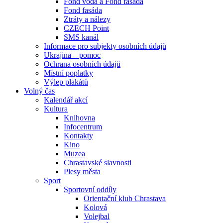
Fond voda a Fond fasáda
Fond fasáda
Ztráty a nálezy
CZECH Point
SMS kanál
Informace pro subjekty osobních údajů
Ukrajina – pomoc
Ochrana osobních údajů
Místní poplatky
Výlep plakátů
Volný čas
Kalendář akcí
Kultura
Knihovna
Infocentrum
Kontakty
Kino
Muzea
Chrastavské slavnosti
Plesy města
Sport
Sportovní oddíly
Orientační klub Chrastava
Kolová
Volejbal