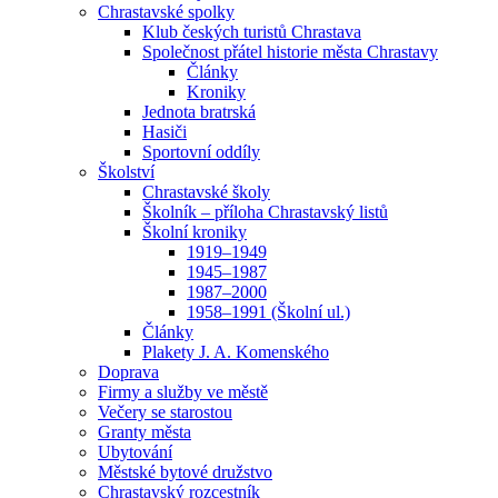
Chrastavské spolky
Klub českých turistů Chrastava
Společnost přátel historie města Chrastavy
Články
Kroniky
Jednota bratrská
Hasiči
Sportovní oddíly
Školství
Chrastavské školy
Školník – příloha Chrastavský listů
Školní kroniky
1919–1949
1945–1987
1987–2000
1958–1991 (Školní ul.)
Články
Plakety J. A. Komenského
Doprava
Firmy a služby ve městě
Večery se starostou
Granty města
Ubytování
Městské bytové družstvo
Chrastavský rozcestník