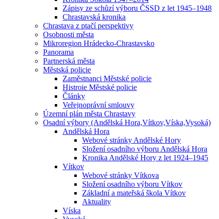
Zápisy ze schůzí výboru ČSSD z let 1945–1948
Chrastavská kronika
Chrastava z ptačí perspektivy
Osobnosti města
Mikroregion Hrádecko-Chrastavsko
Panorama
Partnerská města
Městská policie
Zaměstnanci Městské policie
Histroie Městské policie
Články
Veřejnoprávní smlouvy
Územní plán města Chrastavy
Osadní výbory (Andělská Hora,Vítkov,Víska,Vysoká)
Andělská Hora
Webové stránky Andělské Hory
Složení osadního výboru Andělská Hora
Kronika Andělské Hory z let 1924–1945
Vítkov
Webové stránky Vítkova
Složení osadního výboru Vítkov
Základní a mateřská škola Vítkov
Aktuality
Víska