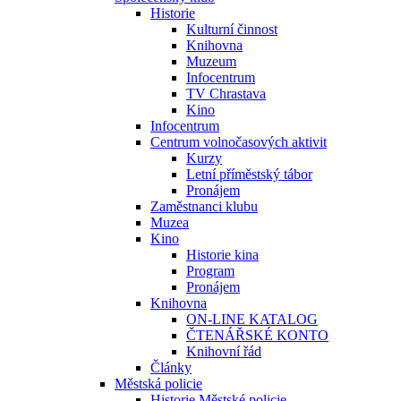
Historie
Kulturní činnost
Knihovna
Muzeum
Infocentrum
TV Chrastava
Kino
Infocentrum
Centrum volnočasových aktivit
Kurzy
Letní příměstský tábor
Pronájem
Zaměstnanci klubu
Muzea
Kino
Historie kina
Program
Pronájem
Knihovna
ON-LINE KATALOG
ČTENÁŘSKÉ KONTO
Knihovní řád
Články
Městská policie
Historie Městské policie