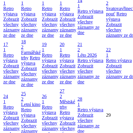
14
1
1
1
1
2
1
Retro
Retro
Retro
Retro
Svatovavřinec
Retro výstava
výstava
výstava
výstava
výstava
pouť
Retro
Zobrazit
Zobrazit
Zobrazit
Zobrazit
Zobrazit
výstava
všechny
všechny
všechny
všechny
všechny
Zobrazit
záznamy ze
záznamy
záznamy
záznamy
záznamy
všechny
dne
ze dne
ze dne
ze dne
ze dne
záznamy ze d
18
17
19
20
21
2
1
1
1
2
22
Farmářské
Retro
Retro
Retro
Léto 2026
1
trhy
Retro
výstava
výstava
výstava
Retro výstava
Retro výstava
výstava
Zobrazit
Zobrazit
Zobrazit
Zobrazit
Zobrazit
Zobrazit
všechny
všechny
všechny
všechny
všechny
všechny
záznamy
záznamy
záznamy
záznamy ze
záznamy ze d
záznamy
ze dne
ze dne
ze dne
dne
ze dne
27
25
24
26
2
2
28
1
1
Městské
Letní kino
1
Retro
Retro
trhy
Retro
Retro výstava
výstava
výstava
Retro
výstava
Zobrazit
29
Zobrazit
Zobrazit
výstava
Zobrazit
všechny
všechny
všechny
Zobrazit
všechny
záznamy ze
záznamy
záznamy
všechny
záznamy
dne