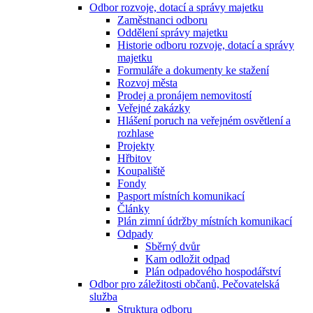
Odbor rozvoje, dotací a správy majetku
Zaměstnanci odboru
Oddělení správy majetku
Historie odboru rozvoje, dotací a správy
majetku
Formuláře a dokumenty ke stažení
Rozvoj města
Prodej a pronájem nemovitostí
Veřejné zakázky
Hlášení poruch na veřejném osvětlení a
rozhlase
Projekty
Hřbitov
Koupaliště
Fondy
Pasport místních komunikací
Články
Plán zimní údržby místních komunikací
Odpady
Sběrný dvůr
Kam odložit odpad
Plán odpadového hospodářství
Odbor pro záležitosti občanů, Pečovatelská
služba
Struktura odboru