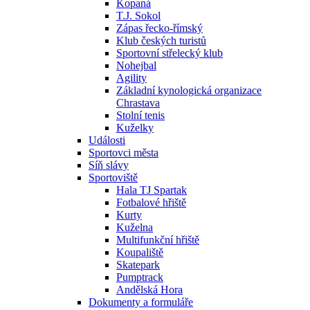
Kopaná
T.J. Sokol
Zápas řecko-římský
Klub českých turistů
Sportovní střelecký klub
Nohejbal
Agility
Základní kynologická organizace
Chrastava
Stolní tenis
Kuželky
Události
Sportovci města
Síň slávy
Sportoviště
Hala TJ Spartak
Fotbalové hřiště
Kurty
Kuželna
Multifunkční hřiště
Koupaliště
Skatepark
Pumptrack
Andělská Hora
Dokumenty a formuláře