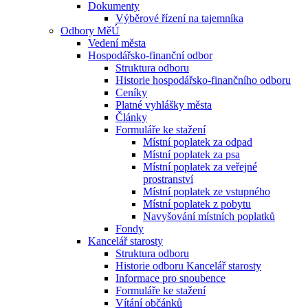
Dokumenty
Výběrové řízení na tajemníka
Odbory MěÚ
Vedení města
Hospodářsko-finanční odbor
Struktura odboru
Historie hospodářsko-finančního odboru
Ceníky
Platné vyhlášky města
Články
Formuláře ke stažení
Místní poplatek za odpad
Místní poplatek za psa
Místní poplatek za veřejné
prostranství
Místní poplatek ze vstupného
Místní poplatek z pobytu
Navyšování místních poplatků
Fondy
Kancelář starosty
Struktura odboru
Historie odboru Kancelář starosty
Informace pro snoubence
Formuláře ke stažení
Vítání občánků