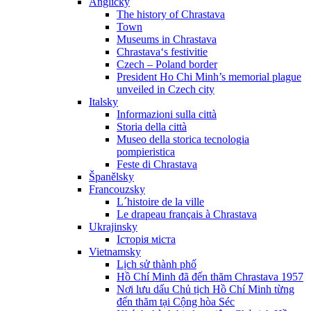
Anglicky
The history of Chrastava
Town
Museums in Chrastava
Chrastava‘s festivitie
Czech – Poland border
President Ho Chi Minh’s memorial plague
unveiled in Czech city
Italsky
Informazioni sulla città
Storia della città
Museo della storica tecnologia
pompieristica
Feste di Chrastava
Španělsky
Francouzsky
L´histoire de la ville
Le drapeau français à Chrastava
Ukrajinsky
Історія міста
Vietnamsky
Lịch sử thành phố
Hồ Chí Minh đã đến thăm Chrastava 1957
Nơi lưu dấu Chủ tịch Hồ Chí Minh từng
đến thăm tại Cộng hòa Séc