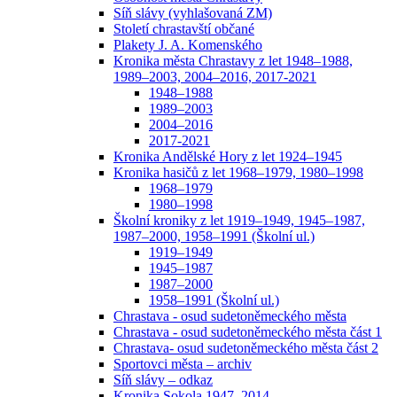
Síň slávy (vyhlašovaná ZM)
Století chrastavští občané
Plakety J. A. Komenského
Kronika města Chrastavy z let 1948–1988,
1989–2003, 2004–2016, 2017-2021
1948–1988
1989–2003
2004–2016
2017-2021
Kronika Andělské Hory z let 1924–1945
Kronika hasičů z let 1968–1979, 1980–1998
1968–1979
1980–1998
Školní kroniky z let 1919–1949, 1945–1987,
1987–2000, 1958–1991 (Školní ul.)
1919–1949
1945–1987
1987–2000
1958–1991 (Školní ul.)
Chrastava - osud sudetoněmeckého města
Chrastava - osud sudetoněmeckého města část 1
Chrastava- osud sudetoněmeckého města část 2
Sportovci města – archiv
Síň slávy – odkaz
Kronika Sokola 1947–2014