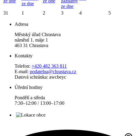
ze dne
ze dne
záznamy
ze dne
ze dne
31
1
2
3
4
5
Adresa
Městský úřad Chrastava
náměstí 1. máje 1
463 31 Chrastava
Kontakty
Telefon:
+420 482 363 811
E-mail:
podatelna@chrastava.cz
Datová schránka: awcbeyc
Úřední hodiny
Pondělí a středa
7:30–12:00 / 13:00–17:00