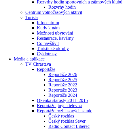
Rozvrhy hodin sportovních a zájmových klubů
Rozvrhy hodin
Centrum volnočasových aktivit
Turista
Infocentrum
Kudy k nám
Možnosti ubytování
Restaurace, kavárny
Co navštívit
Turistické okruhy
Cyklotrasy
Média a aplikace
TV Chrastava
Reportáže
Reportáže 2026
Reportáže 2025
Reportáže 2022
Reportáže 2023
Reportáže 2024
Okénka starosty 2011–2015
Reportáže jiných televizí
Reportáže rozhlasových stanic
Český rozhlas
Český rozhlas Sever
Radio Contact Liberec