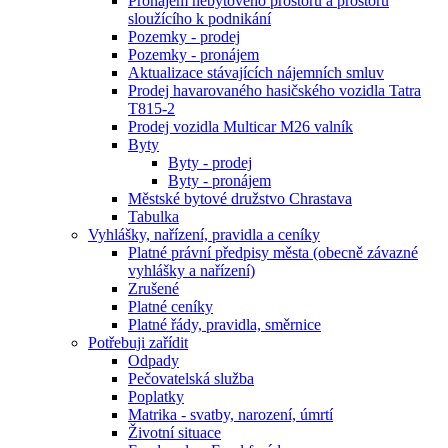
Pronájem nebytového prostoru a prostoru
sloužícího k podnikání
Pozemky - prodej
Pozemky - pronájem
Aktualizace stávajících nájemních smluv
Prodej havarovaného hasičského vozidla Tatra
T815-2
Prodej vozidla Multicar M26 valník
Byty
Byty - prodej
Byty - pronájem
Městské bytové družstvo Chrastava
Tabulka
Vyhlášky, nařízení, pravidla a ceníky
Platné právní předpisy města (obecně závazné
vyhlášky a nařízení)
Zrušené
Platné ceníky
Platné řády, pravidla, směrnice
Potřebuji zařídit
Odpady
Pečovatelská služba
Poplatky
Matrika - svatby, narození, úmrtí
Životní situace