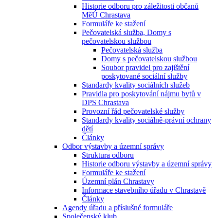
Historie odboru pro záležitosti občanů
MěÚ Chrastava
Formuláře ke stažení
Pečovatelská služba, Domy s
pečovatelskou službou
Pečovatelská služba
Domy s pečovatelskou službou
Soubor pravidel pro zajištění
poskytované sociální služby
Standardy kvality sociálních služeb
Pravidla pro poskytování nájmu bytů v
DPS Chrastava
Provozní řád pečovatelské služby
Standardy kvality sociálně-právní ochrany
dětí
Články
Odbor výstavby a územní správy
Struktura odboru
Historie odboru výstavby a územní správy
Formuláře ke stažení
Územní plán Chrastavy
Informace stavebního úřadu v Chrastavě
Články
Agendy úřadu a příslušné formuláře
Společenský klub