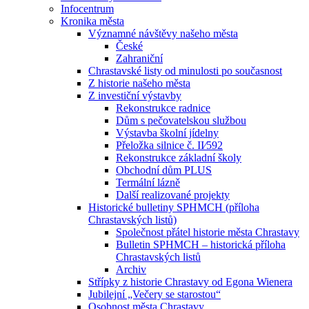
Infocentrum
Kronika města
Významné návštěvy našeho města
České
Zahraniční
Chrastavské listy od minulosti po současnost
Z historie našeho města
Z investiční výstavby
Rekonstrukce radnice
Dům s pečovatelskou službou
Výstavba školní jídelny
Přeložka silnice č. II⁄592
Rekonstrukce základní školy
Obchodní dům PLUS
Termální lázně
Další realizované projekty
Historické bulletiny SPHMCH (příloha
Chrastavských listů)
Společnost přátel historie města Chrastavy
Bulletin SPHMCH – historická příloha
Chrastavských listů
Archiv
Střípky z historie Chrastavy od Egona Wienera
Jubilejní „Večery se starostou“
Osobnost města Chrastavy