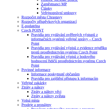
Zaměstnanci MP
Články
Veřejnoprávní smlouvy
Rozpočet města Chrastavy
Rozpočty příspěvkových organizací
E-podatelna
Czech POINT
Pravidla pro vydávání ověřených výstupů z
informačních systémů veřejné správy – Czech
Point
Pravidla pro vydávání výpisů z evidence rejstříku
trestů prostřednictvím systému Czech Point
Pravidla pro vydávání výpisů z bodového
hodnocení řidičů prostřednictvím systému Czech
Point
Povinné informace
Informace poskytnuté občanům
Pravidla pro zajištění přístupu k informacím
Veřejné zakázky
Ztráty a nálezy
Ztráty a nálezy věci
Ztráty a nálezy zvířata
Volná místa
Prodeje a pronájmy