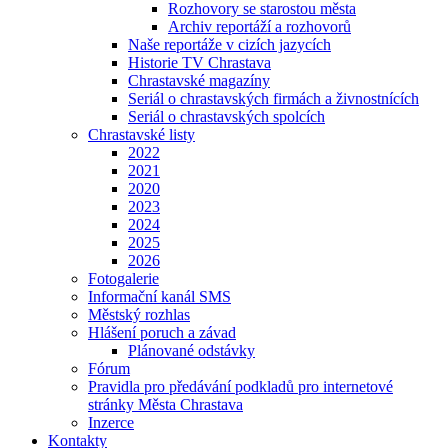
Rozhovory se starostou města
Archiv reportáží a rozhovorů
Naše reportáže v cizích jazycích
Historie TV Chrastava
Chrastavské magazíny
Seriál o chrastavských firmách a živnostnících
Seriál o chrastavských spolcích
Chrastavské listy
2022
2021
2020
2023
2024
2025
2026
Fotogalerie
Informační kanál SMS
Městský rozhlas
Hlášení poruch a závad
Plánované odstávky
Fórum
Pravidla pro předávání podkladů pro internetové
stránky Města Chrastava
Inzerce
Kontakty