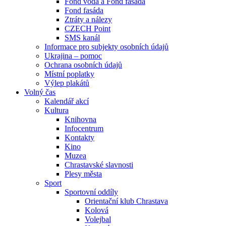
Fond voda a Fond fasáda
Fond fasáda
Ztráty a nálezy
CZECH Point
SMS kanál
Informace pro subjekty osobních údajů
Ukrajina – pomoc
Ochrana osobních údajů
Místní poplatky
Výlep plakátů
Volný čas
Kalendář akcí
Kultura
Knihovna
Infocentrum
Kontakty
Kino
Muzea
Chrastavské slavnosti
Plesy města
Sport
Sportovní oddíly
Orientační klub Chrastava
Kolová
Volejbal