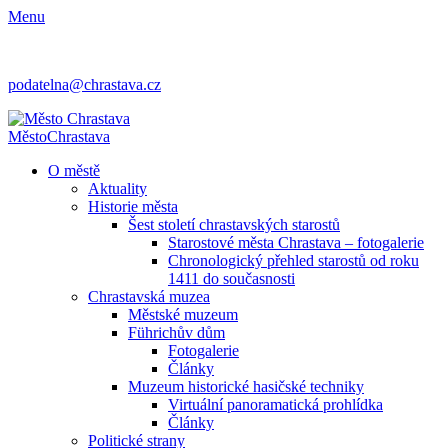
Menu
podatelna@chrastava.cz
Město
Chrastava
O městě
Aktuality
Historie města
Šest století chrastavských starostů
Starostové města Chrastava – fotogalerie
Chronologický přehled starostů od roku
1411 do současnosti
Chrastavská muzea
Městské muzeum
Führichův dům
Fotogalerie
Články
Muzeum historické hasičské techniky
Virtuální panoramatická prohlídka
Články
Politické strany