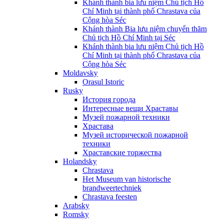
Khánh thành bia lưu niệm Chủ tịch Hồ
Chí Minh tại thành phố Chrastava của
Cộng hòa Séc
Khánh thành Bia lưu niệm chuyến thăm
Chủ tịch Hồ Chí Minh tại Séc
Khánh thành bia lưu niệm Chủ tịch Hồ
Chí Minh tại thành phố Chrastava của
Cộng hòa Séc
Moldavsky
Orasul Istoric
Rusky
История города
Интересные вещи Храставы
Музей пожарной техники
Храстава
Музей исторической пожарной
техники
Храставские торжества
Holandsky
Chrastava
Het Museum van historische
brandweertechniek
Chrastava feesten
Arabsky
Romsky