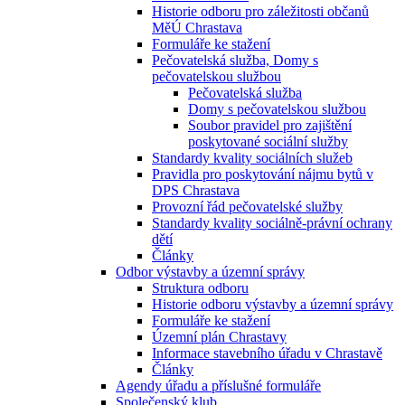
Historie odboru pro záležitosti občanů
MěÚ Chrastava
Formuláře ke stažení
Pečovatelská služba, Domy s
pečovatelskou službou
Pečovatelská služba
Domy s pečovatelskou službou
Soubor pravidel pro zajištění
poskytované sociální služby
Standardy kvality sociálních služeb
Pravidla pro poskytování nájmu bytů v
DPS Chrastava
Provozní řád pečovatelské služby
Standardy kvality sociálně-právní ochrany
dětí
Články
Odbor výstavby a územní správy
Struktura odboru
Historie odboru výstavby a územní správy
Formuláře ke stažení
Územní plán Chrastavy
Informace stavebního úřadu v Chrastavě
Články
Agendy úřadu a příslušné formuláře
Společenský klub