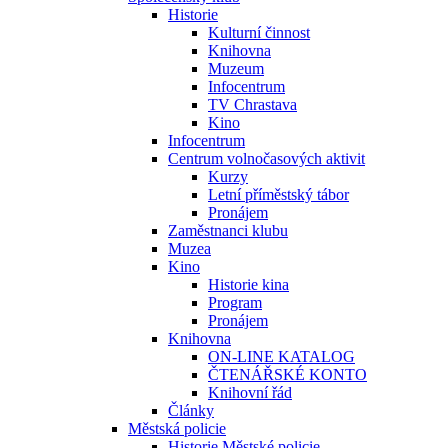
Historie
Kulturní činnost
Knihovna
Muzeum
Infocentrum
TV Chrastava
Kino
Infocentrum
Centrum volnočasových aktivit
Kurzy
Letní příměstský tábor
Pronájem
Zaměstnanci klubu
Muzea
Kino
Historie kina
Program
Pronájem
Knihovna
ON-LINE KATALOG
ČTENÁŘSKÉ KONTO
Knihovní řád
Články
Městská policie
Historie Městské policie