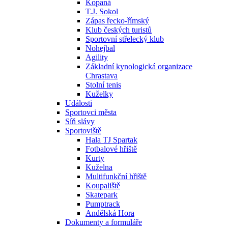
Kopaná
T.J. Sokol
Zápas řecko-římský
Klub českých turistů
Sportovní střelecký klub
Nohejbal
Agility
Základní kynologická organizace
Chrastava
Stolní tenis
Kuželky
Události
Sportovci města
Síň slávy
Sportoviště
Hala TJ Spartak
Fotbalové hřiště
Kurty
Kuželna
Multifunkční hřiště
Koupaliště
Skatepark
Pumptrack
Andělská Hora
Dokumenty a formuláře