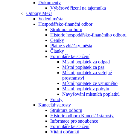
Dokumenty
Výběrové řízení na tajemníka
Odbory MěÚ
Vedení města
Hospodářsko-finanční odbor
Struktura odboru
Historie hospodářsko-finančního odboru
Ceníky
Platné vyhlášky města
Články
Formuláře ke stažení
Místní poplatek za odpad
Místní poplatek za psa
Místní poplatek za veřejné
prostranství
Místní poplatek ze vstupného
Místní poplatek z pobytu
Navyšování místních poplatků
Fondy
Kancelář starosty
Struktura odboru
Historie odboru Kancelář starosty
Informace pro snoubence
Formuláře ke stažení
Vítání občánků