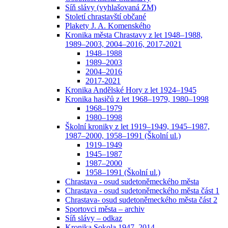
Síň slávy (vyhlašovaná ZM)
Století chrastavští občané
Plakety J. A. Komenského
Kronika města Chrastavy z let 1948–1988,
1989–2003, 2004–2016, 2017-2021
1948–1988
1989–2003
2004–2016
2017-2021
Kronika Andělské Hory z let 1924–1945
Kronika hasičů z let 1968–1979, 1980–1998
1968–1979
1980–1998
Školní kroniky z let 1919–1949, 1945–1987,
1987–2000, 1958–1991 (Školní ul.)
1919–1949
1945–1987
1987–2000
1958–1991 (Školní ul.)
Chrastava - osud sudetoněmeckého města
Chrastava - osud sudetoněmeckého města část 1
Chrastava- osud sudetoněmeckého města část 2
Sportovci města – archiv
Síň slávy – odkaz
Kronika Sokola 1947–2014