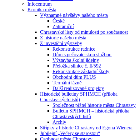
Infocentrum
Kronika města
Významné návštěvy našeho města
České
Zahraniční
Chrastavské listy od minulosti po současnost
Z historie našeho města
Z investiční výstavby
Rekonstrukce radnice
Dům s pečovatelskou službou
Výstavba školní jídelny
Přeložka silnice č. II⁄592
Rekonstrukce základní školy
Obchodní dům PLUS
Termální lázně
Další realizované projekty
Historické bulletiny SPHMCH (příloha
Chrastavských listů)
Společnost přátel historie města Chrastavy
Bulletin SPHMCH – historická příloha
Chrastavských listů
Archiv
Střípky z historie Chrastavy od Egona Wienera
Jubilejní „Večery se starostou“
Osobnost města Chrastavy