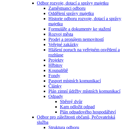
Odbor rozvoje, dotací a správy majetku
Zaměstnanci odboru
Oddělení správy majetku
Historie odboru rozvoje, dotací a správy
majetku
Formuláře a dokumenty ke stažení
Rozvoj města
Prodej a pronájem nemovitostí
Veřejné zakázky
Hlášení poruch na veřejném osvětlení a
rozhlase
Projekty
Hřbitov
Koupaliště
Fondy
Pasport místních komunikací
Články
Plán zimní údržby místních komunikací
Odpady
Sběrný dvůr
Kam odložit odpad
Plán odpadového hospodářství
Odbor pro záležitosti občanů, Pečovatelská
služba
Struktura odboru