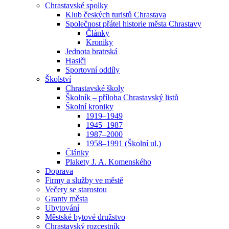
Chrastavské spolky
Klub českých turistů Chrastava
Společnost přátel historie města Chrastavy
Články
Kroniky
Jednota bratrská
Hasiči
Sportovní oddíly
Školství
Chrastavské školy
Školník – příloha Chrastavský listů
Školní kroniky
1919–1949
1945–1987
1987–2000
1958–1991 (Školní ul.)
Články
Plakety J. A. Komenského
Doprava
Firmy a služby ve městě
Večery se starostou
Granty města
Ubytování
Městské bytové družstvo
Chrastavský rozcestník