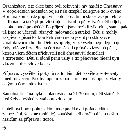
Organizátory této akce jsme byli osloveni i my hasiči z Chrastavy.
V dopoledních hodinách odjeli naši dospělí kolegové do Nového
Boru na koupaliště připravit spolu s ostatními sbory vše potřebné
na fontánu a také připravit stroje na tvorbu pěny. Naše děti odjely
na akci hned po obědě. Po příjezdu jsme rozbili základnu, stan a pak
už jsme se účastnili různých radovánek a atrakcí. Děti si mohly
zazpívat s písničkářkou Petrtýnou nebo jezdit po skluzavce
v nafukovacím hradu. Děti nezapřely, že ze všeho nejraději mají
rády míčové hry. Před večeří nás čekala právě avizovaná pěna,
kterou všem dětem přichystali naši chrastavští dospěláci
a dorostenci. Děti si řádně pěnu užily a do pěnového řádění byli
vtaženi i dospělí vedoucí.
Přípravu, vysvětlení pokynů na fontánu děti skvěle absolvovaly
hned po večeři. Pak byl opět rozchod a míčové hry opět zavládly
celým naším kolektivem.
Samotná fontána byla naplánována na 21.30hodin, děti statečně
vydržely a výsledek stál opravdu za to.
Chtěli bychom spolu s dětmi moc poděkovat pořadatelům
za pozvání, že jsme mohli být součástí nádherného díla a našim
hasičům za přípravu i dozor.
IŽ