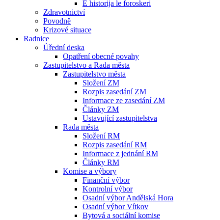
E historija le foroskeri
Zdravotnictví
Povodně
Krizové situace
Radnice
Úřední deska
Opatření obecné povahy
Zastupitelstvo a Rada města
Zastupitelstvo města
Složení ZM
Rozpis zasedání ZM
Informace ze zasedání ZM
Články ZM
Ustavující zastupitelstva
Rada města
Složení RM
Rozpis zasedání RM
Informace z jednání RM
Články RM
Komise a výbory
Finanční výbor
Kontrolní výbor
Osadní výbor Andělská Hora
Osadní výbor Vítkov
Bytová a sociální komise