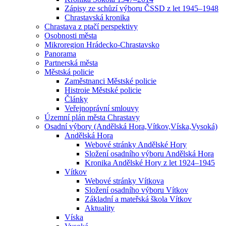
Zápisy ze schůzí výboru ČSSD z let 1945–1948
Chrastavská kronika
Chrastava z ptačí perspektivy
Osobnosti města
Mikroregion Hrádecko-Chrastavsko
Panorama
Partnerská města
Městská policie
Zaměstnanci Městské policie
Histroie Městské policie
Články
Veřejnoprávní smlouvy
Územní plán města Chrastavy
Osadní výbory (Andělská Hora,Vítkov,Víska,Vysoká)
Andělská Hora
Webové stránky Andělské Hory
Složení osadního výboru Andělská Hora
Kronika Andělské Hory z let 1924–1945
Vítkov
Webové stránky Vítkova
Složení osadního výboru Vítkov
Základní a mateřská škola Vítkov
Aktuality
Víska