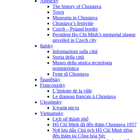
Anglicky
The history of Chrastava
Town
Museums in Chrastava
Chrastava‘s festivitie
Czech – Poland border
President Ho Chi Minh’s memorial plague
unveiled in Czech city
Italsky
Informazioni sulla città
Storia della città
Museo della storica tecnologia
pompieristica
Feste di Chrastava
Španělsky
Francouzsky
L´histoire de la ville
Le drapeau français à Chrastava
Ukrajinsky
Історія міста
Vietnamsky
Lịch sử thành phố
Hồ Chí Minh đã đến thăm Chrastava 1957
Nơi lưu dấu Chủ tịch Hồ Chí Minh từng
đến thăm tại Cộng hòa Séc