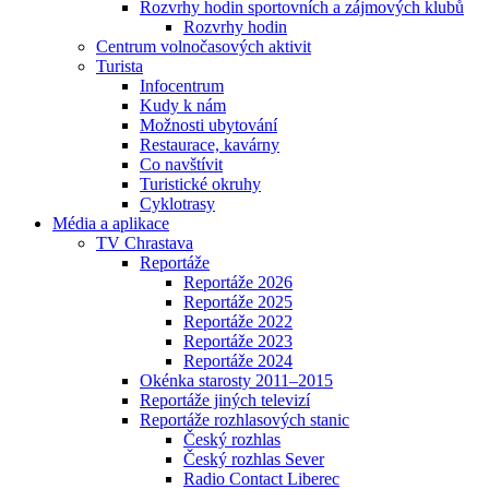
Rozvrhy hodin sportovních a zájmových klubů
Rozvrhy hodin
Centrum volnočasových aktivit
Turista
Infocentrum
Kudy k nám
Možnosti ubytování
Restaurace, kavárny
Co navštívit
Turistické okruhy
Cyklotrasy
Média a aplikace
TV Chrastava
Reportáže
Reportáže 2026
Reportáže 2025
Reportáže 2022
Reportáže 2023
Reportáže 2024
Okénka starosty 2011–2015
Reportáže jiných televizí
Reportáže rozhlasových stanic
Český rozhlas
Český rozhlas Sever
Radio Contact Liberec