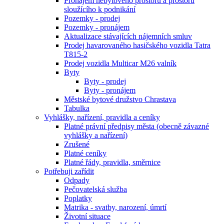
Pronájem nebytového prostoru a prostoru
sloužícího k podnikání
Pozemky - prodej
Pozemky - pronájem
Aktualizace stávajících nájemních smluv
Prodej havarovaného hasičského vozidla Tatra
T815-2
Prodej vozidla Multicar M26 valník
Byty
Byty - prodej
Byty - pronájem
Městské bytové družstvo Chrastava
Tabulka
Vyhlášky, nařízení, pravidla a ceníky
Platné právní předpisy města (obecně závazné
vyhlášky a nařízení)
Zrušené
Platné ceníky
Platné řády, pravidla, směrnice
Potřebuji zařídit
Odpady
Pečovatelská služba
Poplatky
Matrika - svatby, narození, úmrtí
Životní situace