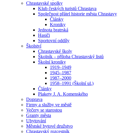
Chrastavské spolky
Klub českých turistů Chrastava
Společnost přátel historie města Chrastavy
Články
Kroniky
Jednota bratrská
Hasiči
Sportovní oddíly
Školství
Chrastavské školy
Školník – příloha Chrastavský listů
Školní kroniky
1919–1949
1945–1987
1987–2000
1958–1991 (Školní ul.)
Články
Plakety J. A. Komenského
Doprava
Firmy a služby ve městě
Večery se starostou
Granty města
Ubytování
Městské bytové družstvo
Chrastavský rozcestník