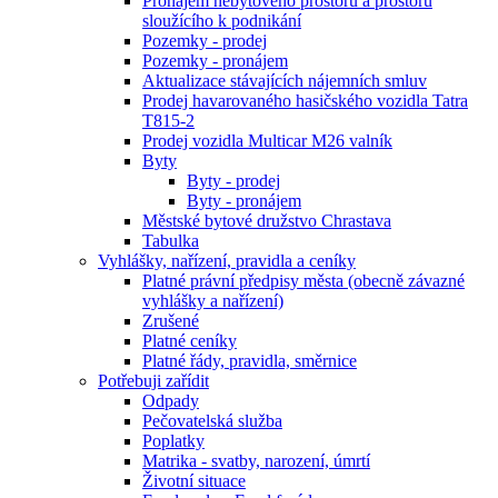
Pronájem nebytového prostoru a prostoru
sloužícího k podnikání
Pozemky - prodej
Pozemky - pronájem
Aktualizace stávajících nájemních smluv
Prodej havarovaného hasičského vozidla Tatra
T815-2
Prodej vozidla Multicar M26 valník
Byty
Byty - prodej
Byty - pronájem
Městské bytové družstvo Chrastava
Tabulka
Vyhlášky, nařízení, pravidla a ceníky
Platné právní předpisy města (obecně závazné
vyhlášky a nařízení)
Zrušené
Platné ceníky
Platné řády, pravidla, směrnice
Potřebuji zařídit
Odpady
Pečovatelská služba
Poplatky
Matrika - svatby, narození, úmrtí
Životní situace