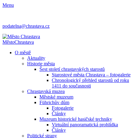
Menu
podatelna@chrastava.cz
Město
Chrastava
O městě
Aktuality
Historie města
Šest století chrastavských starostů
Starostové města Chrastava – fotogalerie
Chronologický přehled starostů od roku
1411 do současnosti
Chrastavská muzea
Městské muzeum
Führichův dům
Fotogalerie
Články
Muzeum historické hasičské techniky
Virtuální panoramatická prohlídka
Články
Politické strany