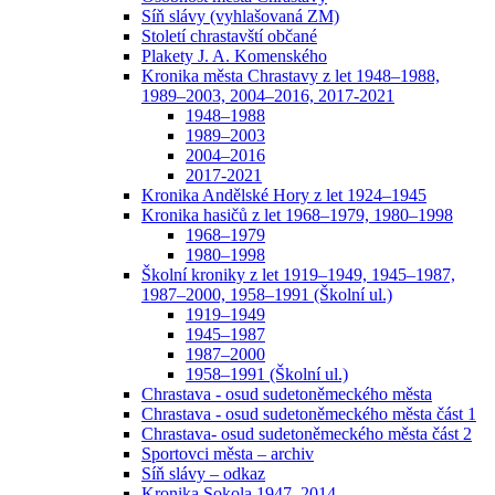
Síň slávy (vyhlašovaná ZM)
Století chrastavští občané
Plakety J. A. Komenského
Kronika města Chrastavy z let 1948–1988,
1989–2003, 2004–2016, 2017-2021
1948–1988
1989–2003
2004–2016
2017-2021
Kronika Andělské Hory z let 1924–1945
Kronika hasičů z let 1968–1979, 1980–1998
1968–1979
1980–1998
Školní kroniky z let 1919–1949, 1945–1987,
1987–2000, 1958–1991 (Školní ul.)
1919–1949
1945–1987
1987–2000
1958–1991 (Školní ul.)
Chrastava - osud sudetoněmeckého města
Chrastava - osud sudetoněmeckého města část 1
Chrastava- osud sudetoněmeckého města část 2
Sportovci města – archiv
Síň slávy – odkaz
Kronika Sokola 1947–2014