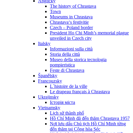
Anglicky
The history of Chrastava
Town
Museums in Chrastava
Chrastava‘s festivitie
Czech – Poland border
President Ho Chi Minh’s memorial plague
unveiled in Czech city
Italsky
Informazioni sulla città
Storia della città
Museo della storica tecnologia
pompieristica
Feste di Chrastava
Španělsky
Francouzsky
L´histoire de la ville
Le drapeau français à Chrastava
Ukrajinsky
Історія міста
Vietnamsky
Lịch sử thành phố
Hồ Chí Minh đã đến thăm Chrastava 1957
Nơi lưu dấu Chủ tịch Hồ Chí Minh từng
đến thăm tại Cộng hòa Séc