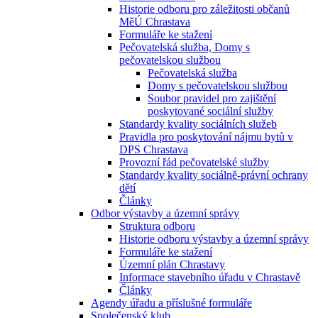
Historie odboru pro záležitosti občanů
MěÚ Chrastava
Formuláře ke stažení
Pečovatelská služba, Domy s
pečovatelskou službou
Pečovatelská služba
Domy s pečovatelskou službou
Soubor pravidel pro zajištění
poskytované sociální služby
Standardy kvality sociálních služeb
Pravidla pro poskytování nájmu bytů v
DPS Chrastava
Provozní řád pečovatelské služby
Standardy kvality sociálně-právní ochrany
dětí
Články
Odbor výstavby a územní správy
Struktura odboru
Historie odboru výstavby a územní správy
Formuláře ke stažení
Územní plán Chrastavy
Informace stavebního úřadu v Chrastavě
Články
Agendy úřadu a příslušné formuláře
Společenský klub