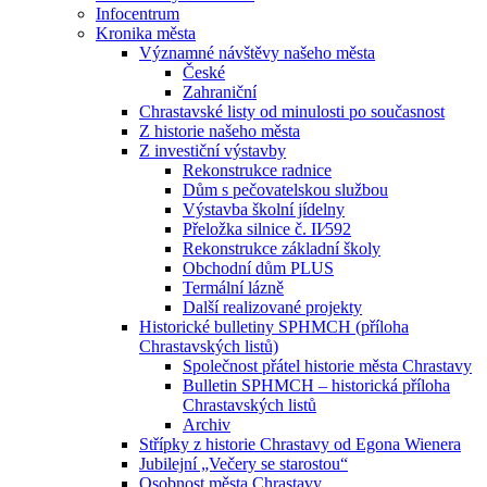
Infocentrum
Kronika města
Významné návštěvy našeho města
České
Zahraniční
Chrastavské listy od minulosti po současnost
Z historie našeho města
Z investiční výstavby
Rekonstrukce radnice
Dům s pečovatelskou službou
Výstavba školní jídelny
Přeložka silnice č. II⁄592
Rekonstrukce základní školy
Obchodní dům PLUS
Termální lázně
Další realizované projekty
Historické bulletiny SPHMCH (příloha
Chrastavských listů)
Společnost přátel historie města Chrastavy
Bulletin SPHMCH – historická příloha
Chrastavských listů
Archiv
Střípky z historie Chrastavy od Egona Wienera
Jubilejní „Večery se starostou“
Osobnost města Chrastavy