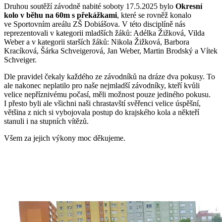
Druhou soutěží závodně nabité soboty 17.5.2025 bylo
Okresní
kolo v běhu na 60m s překážkami
, které se rovněž konalo
ve Sportovním areálu ZŠ Dobiášova. V této disciplíně nás
reprezentovali v kategorii mladších žáků: Adélka Žižková, Vilda
Weber a v kategorii starších žáků: Nikola Žižková, Barbora
Kracíková, Šárka Schveigerová, Jan Weber, Martin Brodský a Vítek
Schveiger.
Dle pravidel čekaly každého ze závodníků na dráze dva pokusy. To
ale nakonec neplatilo pro naše nejmladší závodníky, kteří kvůli
velice nepříznivému počasí, měli možnost pouze jediného pokusu.
I přesto byli ale všichni naši chrastavští svěřenci velice úspěšní,
většina z nich si vybojovala postup do krajského kola a někteří
stanuli i na stupních vítězů.
Všem za jejich výkony moc děkujeme.