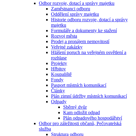
Odbor rozvoje, dotací a správy majetku
Zaměstnanci odboru
Oddělení správy majetku
Historie odboru rozvoje, dotací a správy
majetku
Formuláře a dokumenty ke stažení
Rozvoj města
Prodej a pronájem nemovitostí
Veřejné zakázky
Hlášení poruch na veřejném osvětlení a
rozhlase
Projekty
Hřbitov
Koupaliště
Fondy
Pasport místních komunikací
Články
Plán zimní údržby místních komunikací
Odpady
Sběrný dvůr
Kam odložit odpad
Plán odpadového hospodářství
Odbor pro záležitosti občanů, Pečovatelská
služba
Struktura odboru