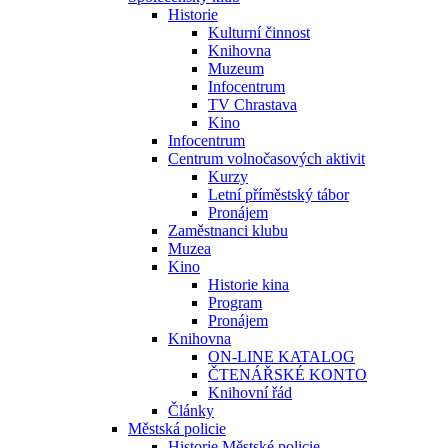
Historie
Kulturní činnost
Knihovna
Muzeum
Infocentrum
TV Chrastava
Kino
Infocentrum
Centrum volnočasových aktivit
Kurzy
Letní příměstský tábor
Pronájem
Zaměstnanci klubu
Muzea
Kino
Historie kina
Program
Pronájem
Knihovna
ON-LINE KATALOG
ČTENÁŘSKÉ KONTO
Knihovní řád
Články
Městská policie
Historie Městské policie