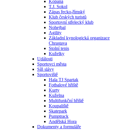
Kopaná
T.J. Sokol
Zápas řecko-římský
Klub českých turistů
Sportovní střelecký klub
Nohejbal
Agility
Základní kynologická organizace
Chrastava
Stolní tenis
Kuželky
Události
Sportovci města
Síň slávy
Sportoviště
Hala TJ Spartak
Fotbalové hřiště
Kurty
Kuželna
Multifunkční hřiště
Koupaliště
Skatepark
Pumptrack
Andělská Hora
Dokumenty a formuláře