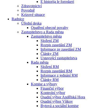
E historija le foroskeri
Zdravotnictví
Povodně
Krizové situace
Radnice
Úřední deska
Opatření obecné povahy
Zastupitelstvo a Rada města
Zastupitelstvo města
Složení ZM
Rozpis zasedání ZM
Informace ze zasedání ZM
Články ZM
Ustavující zastupitelstva
Rada města
Složení RM
Rozpis zasedání RM
Informace z jednání RM
Články RM
Komise a výbory
Finanční výbor
Kontrolní výbor
Osadní výbor Andělská Hora
Osadní výbor Vítkov
Bytová a sociální komise