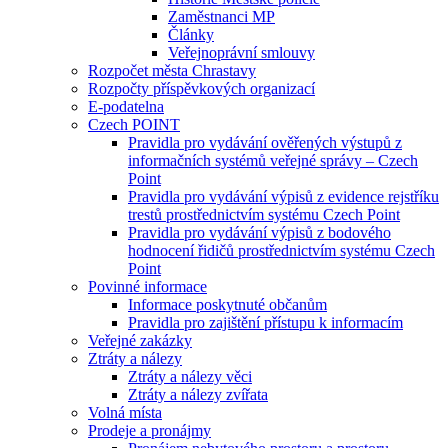
Zaměstnanci MP
Články
Veřejnoprávní smlouvy
Rozpočet města Chrastavy
Rozpočty příspěvkových organizací
E-podatelna
Czech POINT
Pravidla pro vydávání ověřených výstupů z
informačních systémů veřejné správy – Czech
Point
Pravidla pro vydávání výpisů z evidence rejstříku
trestů prostřednictvím systému Czech Point
Pravidla pro vydávání výpisů z bodového
hodnocení řidičů prostřednictvím systému Czech
Point
Povinné informace
Informace poskytnuté občanům
Pravidla pro zajištění přístupu k informacím
Veřejné zakázky
Ztráty a nálezy
Ztráty a nálezy věci
Ztráty a nálezy zvířata
Volná místa
Prodeje a pronájmy