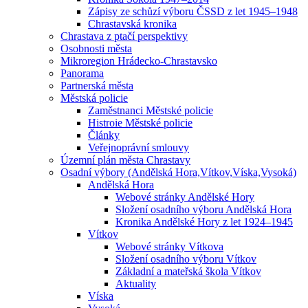
Zápisy ze schůzí výboru ČSSD z let 1945–1948
Chrastavská kronika
Chrastava z ptačí perspektivy
Osobnosti města
Mikroregion Hrádecko-Chrastavsko
Panorama
Partnerská města
Městská policie
Zaměstnanci Městské policie
Histroie Městské policie
Články
Veřejnoprávní smlouvy
Územní plán města Chrastavy
Osadní výbory (Andělská Hora,Vítkov,Víska,Vysoká)
Andělská Hora
Webové stránky Andělské Hory
Složení osadního výboru Andělská Hora
Kronika Andělské Hory z let 1924–1945
Vítkov
Webové stránky Vítkova
Složení osadního výboru Vítkov
Základní a mateřská škola Vítkov
Aktuality
Víska