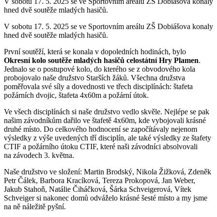
V sobotu 17. 5. 2025 se ve Sportovním areálu ZŠ Dobiášova konaly
hned dvě soutěže mladých hasičů.
V sobotu 17. 5. 2025 se ve Sportovním areálu ZŠ Dobiášova konaly
hned dvě soutěže mladých hasičů.
První soutěží, která se konala v dopoledních hodinách, bylo
Okresní kolo soutěže mladých hasičů
celostátní Hry Plamen
.
Jednalo se o postupové kolo, do kterého se z obvodového kola
probojovalo naše družstvo Starších žáků. Všechna družstva
poměřovala své síly a dovednosti ve třech disciplínách: štafeta
požárních dvojic, štafeta 4x60m a požární útok.
Ve všech disciplínách si naše družstvo vedlo skvěle. Nejlépe se pak
našim závodníkům dařilo ve štafetě 4x60m, kde vybojovali krásné
druhé místo. Do celkového hodnocení se započítávaly nejenom
výsledky z výše uvedených tří disciplín, ale také výsledky ze štafety
CTIF a požárního útoku CTIF, které naši závodníci absolvovali
na závodech 3. května.
Naše družstvo ve složení: Martin Brodský, Nikola Žižková, Zdeněk
Petr Čálek, Barbora Kracíková, Tereza Prokopová, Jan Weber,
Jakub Stahoň, Natálie Čiháčková, Šárka Schveigerová, Vítek
Schveiger si nakonec domů odváželo krásné šesté místo a my jsme
na ně náležitě pyšní.