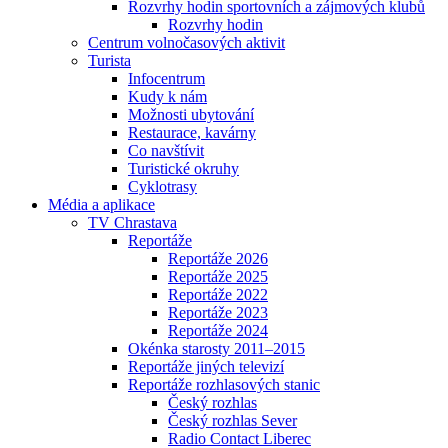
Rozvrhy hodin sportovních a zájmových klubů
Rozvrhy hodin
Centrum volnočasových aktivit
Turista
Infocentrum
Kudy k nám
Možnosti ubytování
Restaurace, kavárny
Co navštívit
Turistické okruhy
Cyklotrasy
Média a aplikace
TV Chrastava
Reportáže
Reportáže 2026
Reportáže 2025
Reportáže 2022
Reportáže 2023
Reportáže 2024
Okénka starosty 2011–2015
Reportáže jiných televizí
Reportáže rozhlasových stanic
Český rozhlas
Český rozhlas Sever
Radio Contact Liberec