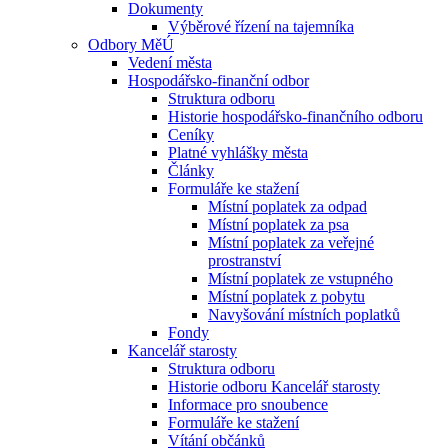
Dokumenty
Výběrové řízení na tajemníka
Odbory MěÚ
Vedení města
Hospodářsko-finanční odbor
Struktura odboru
Historie hospodářsko-finančního odboru
Ceníky
Platné vyhlášky města
Články
Formuláře ke stažení
Místní poplatek za odpad
Místní poplatek za psa
Místní poplatek za veřejné
prostranství
Místní poplatek ze vstupného
Místní poplatek z pobytu
Navyšování místních poplatků
Fondy
Kancelář starosty
Struktura odboru
Historie odboru Kancelář starosty
Informace pro snoubence
Formuláře ke stažení
Vítání občánků