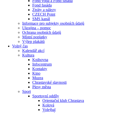
Fond voda a Fond fasáda
Fond fasáda
Ztráty a nálezy
CZECH Point
SMS kanál
Informace pro subjekty osobních údajů
Ukrajina – pomoc
Ochrana osobních údajů
Místní poplatky
Výlep plakátů
Volný čas
Kalendář akcí
Kultura
Knihovna
Infocentrum
Kontakty
Kino
Muzea
Chrastavské slavnosti
Plesy města
Sport
Sportovní oddíly
Orientační klub Chrastava
Kolová
Volejbal