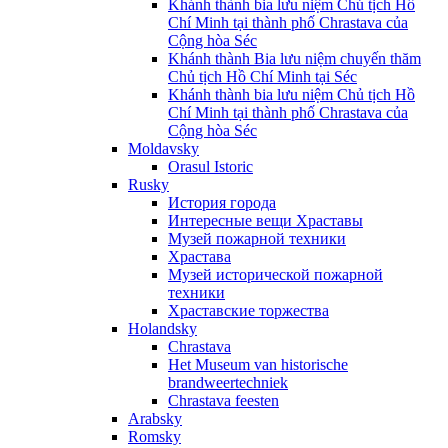
Khánh thành bia lưu niệm Chủ tịch Hồ
Chí Minh tại thành phố Chrastava của
Cộng hòa Séc
Khánh thành Bia lưu niệm chuyến thăm
Chủ tịch Hồ Chí Minh tại Séc
Khánh thành bia lưu niệm Chủ tịch Hồ
Chí Minh tại thành phố Chrastava của
Cộng hòa Séc
Moldavsky
Orasul Istoric
Rusky
История города
Интересные вещи Храставы
Музей пожарной техники
Храстава
Музей исторической пожарной
техники
Храставские торжества
Holandsky
Chrastava
Het Museum van historische
brandweertechniek
Chrastava feesten
Arabsky
Romsky