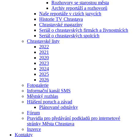
Rozhovory se starostou města
Archiv reportáží a rozhovorů
Naše reportáže v cizích jazycích
Historie TV Chrastava
Chrastavské magazíny
Seriál o chrastavských firmách a živnostnících
Seriál o chrastavských spolcích
Chrastavské listy
2022
2021
2020
2023
2024
2025
2026
Fotogalerie
Informační kanál SMS
Městský rozhlas
Hlášení poruch a závad
Plánované odstávky
Fórum
Pravidla pro předávání podkladů pro internetové
stránky Města Chrastava
Inzerce
Kontakty