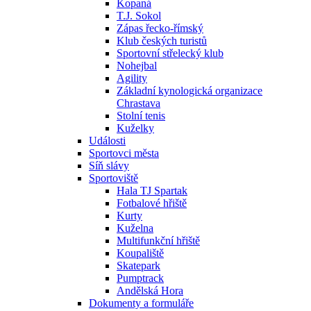
Kopaná
T.J. Sokol
Zápas řecko-římský
Klub českých turistů
Sportovní střelecký klub
Nohejbal
Agility
Základní kynologická organizace
Chrastava
Stolní tenis
Kuželky
Události
Sportovci města
Síň slávy
Sportoviště
Hala TJ Spartak
Fotbalové hřiště
Kurty
Kuželna
Multifunkční hřiště
Koupaliště
Skatepark
Pumptrack
Andělská Hora
Dokumenty a formuláře