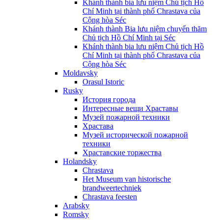
Khánh thành bia lưu niệm Chủ tịch Hồ
Chí Minh tại thành phố Chrastava của
Cộng hòa Séc
Khánh thành Bia lưu niệm chuyến thăm
Chủ tịch Hồ Chí Minh tại Séc
Khánh thành bia lưu niệm Chủ tịch Hồ
Chí Minh tại thành phố Chrastava của
Cộng hòa Séc
Moldavsky
Orasul Istoric
Rusky
История города
Интересные вещи Храставы
Музей пожарной техники
Храстава
Музей исторической пожарной
техники
Храставские торжества
Holandsky
Chrastava
Het Museum van historische
brandweertechniek
Chrastava feesten
Arabsky
Romsky