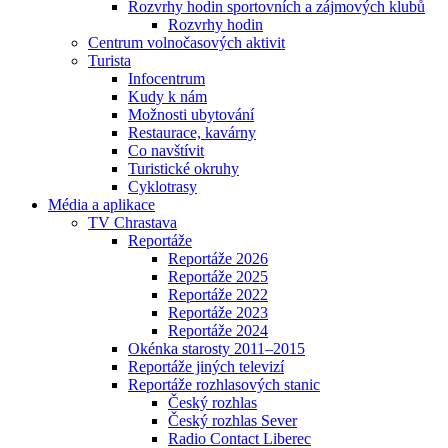
Rozvrhy hodin sportovních a zájmových klubů
Rozvrhy hodin
Centrum volnočasových aktivit
Turista
Infocentrum
Kudy k nám
Možnosti ubytování
Restaurace, kavárny
Co navštívit
Turistické okruhy
Cyklotrasy
Média a aplikace
TV Chrastava
Reportáže
Reportáže 2026
Reportáže 2025
Reportáže 2022
Reportáže 2023
Reportáže 2024
Okénka starosty 2011–2015
Reportáže jiných televizí
Reportáže rozhlasových stanic
Český rozhlas
Český rozhlas Sever
Radio Contact Liberec