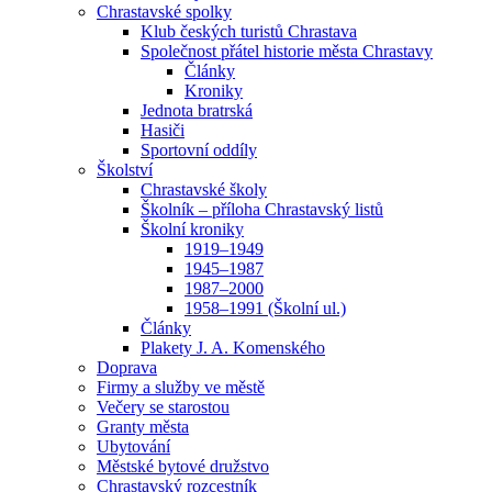
Chrastavské spolky
Klub českých turistů Chrastava
Společnost přátel historie města Chrastavy
Články
Kroniky
Jednota bratrská
Hasiči
Sportovní oddíly
Školství
Chrastavské školy
Školník – příloha Chrastavský listů
Školní kroniky
1919–1949
1945–1987
1987–2000
1958–1991 (Školní ul.)
Články
Plakety J. A. Komenského
Doprava
Firmy a služby ve městě
Večery se starostou
Granty města
Ubytování
Městské bytové družstvo
Chrastavský rozcestník