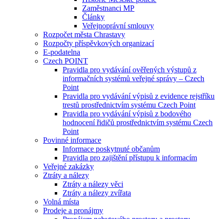
Zaměstnanci MP
Články
Veřejnoprávní smlouvy
Rozpočet města Chrastavy
Rozpočty příspěvkových organizací
E-podatelna
Czech POINT
Pravidla pro vydávání ověřených výstupů z
informačních systémů veřejné správy – Czech
Point
Pravidla pro vydávání výpisů z evidence rejstříku
trestů prostřednictvím systému Czech Point
Pravidla pro vydávání výpisů z bodového
hodnocení řidičů prostřednictvím systému Czech
Point
Povinné informace
Informace poskytnuté občanům
Pravidla pro zajištění přístupu k informacím
Veřejné zakázky
Ztráty a nálezy
Ztráty a nálezy věci
Ztráty a nálezy zvířata
Volná místa
Prodeje a pronájmy