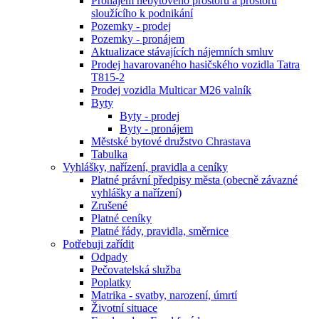
Pronájem nebytového prostoru a prostoru
sloužícího k podnikání
Pozemky - prodej
Pozemky - pronájem
Aktualizace stávajících nájemních smluv
Prodej havarovaného hasičského vozidla Tatra
T815-2
Prodej vozidla Multicar M26 valník
Byty
Byty - prodej
Byty - pronájem
Městské bytové družstvo Chrastava
Tabulka
Vyhlášky, nařízení, pravidla a ceníky
Platné právní předpisy města (obecně závazné
vyhlášky a nařízení)
Zrušené
Platné ceníky
Platné řády, pravidla, směrnice
Potřebuji zařídit
Odpady
Pečovatelská služba
Poplatky
Matrika - svatby, narození, úmrtí
Životní situace