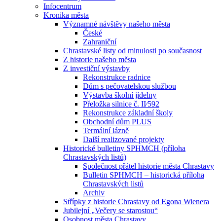
Infocentrum
Kronika města
Významné návštěvy našeho města
České
Zahraniční
Chrastavské listy od minulosti po současnost
Z historie našeho města
Z investiční výstavby
Rekonstrukce radnice
Dům s pečovatelskou službou
Výstavba školní jídelny
Přeložka silnice č. II⁄592
Rekonstrukce základní školy
Obchodní dům PLUS
Termální lázně
Další realizované projekty
Historické bulletiny SPHMCH (příloha
Chrastavských listů)
Společnost přátel historie města Chrastavy
Bulletin SPHMCH – historická příloha
Chrastavských listů
Archiv
Střípky z historie Chrastavy od Egona Wienera
Jubilejní „Večery se starostou“
Osobnost města Chrastavy