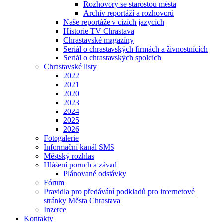
Rozhovory se starostou města
Archiv reportáží a rozhovorů
Naše reportáže v cizích jazycích
Historie TV Chrastava
Chrastavské magazíny
Seriál o chrastavských firmách a živnostnících
Seriál o chrastavských spolcích
Chrastavské listy
2022
2021
2020
2023
2024
2025
2026
Fotogalerie
Informační kanál SMS
Městský rozhlas
Hlášení poruch a závad
Plánované odstávky
Fórum
Pravidla pro předávání podkladů pro internetové
stránky Města Chrastava
Inzerce
Kontakty