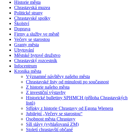
Historie města
Chrastavská muzea
Politické strany
Chrastavské spolky
Školství
Doprava
Firmy a služby ve městě
Večery se starostou
Granty města
Ubytování
Městské bytové družstvo
Chrastavský rozcestník
Infocentrum
Kronika města
Významné návštěvy našeho města
Chrastavské listy od minulosti po současnost
Z historie našeho města
Z investiční výstavby
Historické bulletiny SPHMCH (příloha Chrastavských
listů)
Střípky z historie Chrastavy od Egona Wienera
Jubilejní „Večery se starostou“
Osobnost města Chrastavy
Síň slávy (vyhlašovaná ZM)
Století chrastavští občané