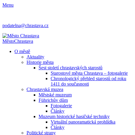
Menu
podatelna@chrastava.cz
Město
Chrastava
O městě
Aktuality
Historie města
Šest století chrastavských starostů
Starostové města Chrastava – fotogalerie
Chronologický přehled starostů od roku
1411 do současnosti
Chrastavská muzea
Městské muzeum
Führichův dům
Fotogalerie
Články
Muzeum historické hasičské techniky
Virtuální panoramatická prohlídka
Články
Politické strany