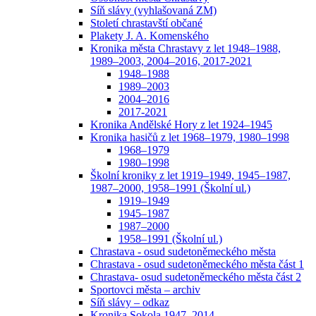
Síň slávy (vyhlašovaná ZM)
Století chrastavští občané
Plakety J. A. Komenského
Kronika města Chrastavy z let 1948–1988,
1989–2003, 2004–2016, 2017-2021
1948–1988
1989–2003
2004–2016
2017-2021
Kronika Andělské Hory z let 1924–1945
Kronika hasičů z let 1968–1979, 1980–1998
1968–1979
1980–1998
Školní kroniky z let 1919–1949, 1945–1987,
1987–2000, 1958–1991 (Školní ul.)
1919–1949
1945–1987
1987–2000
1958–1991 (Školní ul.)
Chrastava - osud sudetoněmeckého města
Chrastava - osud sudetoněmeckého města část 1
Chrastava- osud sudetoněmeckého města část 2
Sportovci města – archiv
Síň slávy – odkaz
Kronika Sokola 1947–2014