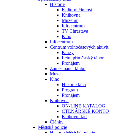
Historie
Kulturní činnost
Knihovna
Muzeum
Infocentrum
TV Chrastava
Kino
Infocentrum
Centrum volnočasových aktivit
Kurzy
Letní příměstský tábor
Pronájem
Zaměstnanci klubu
Muzea
Kino
Historie kina
Program
Pronájem
Knihovna
ON-LINE KATALOG
ČTENÁŘSKÉ KONTO
Knihovní řád
Články
Městská policie
Historie Městské policie