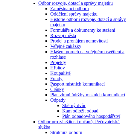
Odbor rozvoje, dotací a správy majetku
Zaměstnanci odboru
Oddělení správy majetku
Historie odboru rozvoje, dotací a správy
majetku
Formuláře a dokumenty ke stažení
Rozvoj města
Prodej a pronájem nemovitostí
Veřejné zakázky
Hlášení poruch na veřejném osvětlení a
rozhlase
Projekty
Hřbitov
Koupaliště
Fondy
Pasport místních komunikací
Články
Plán zimní údržby místních komunikací
Odpady
Sběrný dvůr
Kam odložit odpad
Plán odpadového hospodářství
Odbor pro záležitosti občanů, Pečovatelská
služba
Struktura odboru