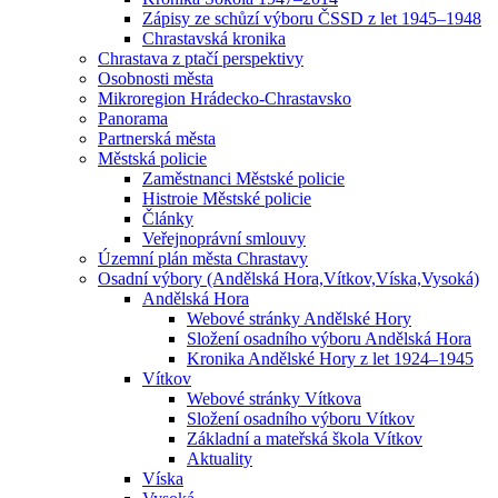
Zápisy ze schůzí výboru ČSSD z let 1945–1948
Chrastavská kronika
Chrastava z ptačí perspektivy
Osobnosti města
Mikroregion Hrádecko-Chrastavsko
Panorama
Partnerská města
Městská policie
Zaměstnanci Městské policie
Histroie Městské policie
Články
Veřejnoprávní smlouvy
Územní plán města Chrastavy
Osadní výbory (Andělská Hora,Vítkov,Víska,Vysoká)
Andělská Hora
Webové stránky Andělské Hory
Složení osadního výboru Andělská Hora
Kronika Andělské Hory z let 1924–1945
Vítkov
Webové stránky Vítkova
Složení osadního výboru Vítkov
Základní a mateřská škola Vítkov
Aktuality
Víska