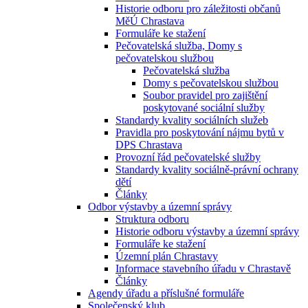
Historie odboru pro záležitosti občanů
MěÚ Chrastava
Formuláře ke stažení
Pečovatelská služba, Domy s
pečovatelskou službou
Pečovatelská služba
Domy s pečovatelskou službou
Soubor pravidel pro zajištění
poskytované sociální služby
Standardy kvality sociálních služeb
Pravidla pro poskytování nájmu bytů v
DPS Chrastava
Provozní řád pečovatelské služby
Standardy kvality sociálně-právní ochrany
dětí
Články
Odbor výstavby a územní správy
Struktura odboru
Historie odboru výstavby a územní správy
Formuláře ke stažení
Územní plán Chrastavy
Informace stavebního úřadu v Chrastavě
Články
Agendy úřadu a příslušné formuláře
Společenský klub