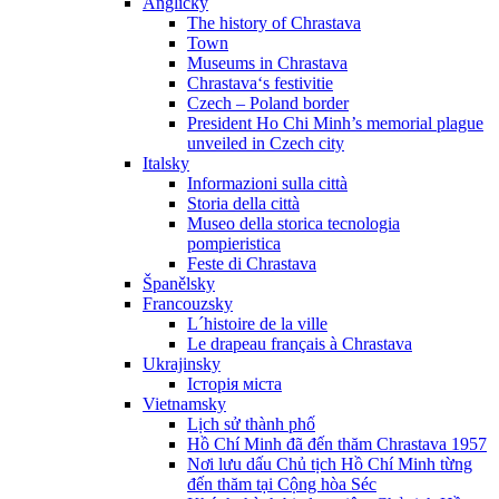
Anglicky
The history of Chrastava
Town
Museums in Chrastava
Chrastava‘s festivitie
Czech – Poland border
President Ho Chi Minh’s memorial plague
unveiled in Czech city
Italsky
Informazioni sulla città
Storia della città
Museo della storica tecnologia
pompieristica
Feste di Chrastava
Španělsky
Francouzsky
L´histoire de la ville
Le drapeau français à Chrastava
Ukrajinsky
Історія міста
Vietnamsky
Lịch sử thành phố
Hồ Chí Minh đã đến thăm Chrastava 1957
Nơi lưu dấu Chủ tịch Hồ Chí Minh từng
đến thăm tại Cộng hòa Séc