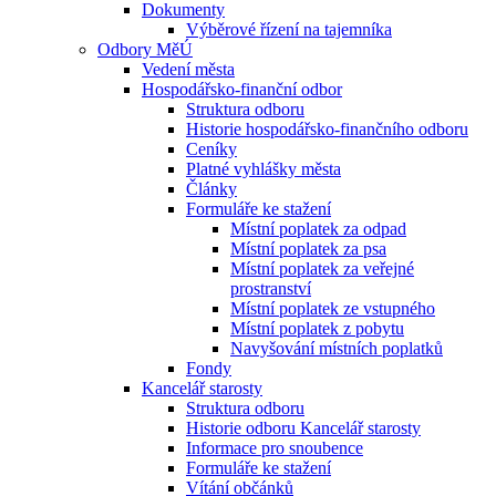
Dokumenty
Výběrové řízení na tajemníka
Odbory MěÚ
Vedení města
Hospodářsko-finanční odbor
Struktura odboru
Historie hospodářsko-finančního odboru
Ceníky
Platné vyhlášky města
Články
Formuláře ke stažení
Místní poplatek za odpad
Místní poplatek za psa
Místní poplatek za veřejné
prostranství
Místní poplatek ze vstupného
Místní poplatek z pobytu
Navyšování místních poplatků
Fondy
Kancelář starosty
Struktura odboru
Historie odboru Kancelář starosty
Informace pro snoubence
Formuláře ke stažení
Vítání občánků