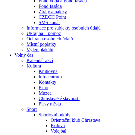
Fond voda a Fond fasáda
Fond fasáda
Ztráty a nálezy
CZECH Point
SMS kanál
Informace pro subjekty osobních údajů
Ukrajina – pomoc
Ochrana osobních údajů
Místní poplatky
Výlep plakátů
Volný čas
Kalendář akcí
Kultura
Knihovna
Infocentrum
Kontakty
Kino
Muzea
Chrastavské slavnosti
Plesy města
Sport
Sportovní oddíly
Orientační klub Chrastava
Kolová
Volejbal