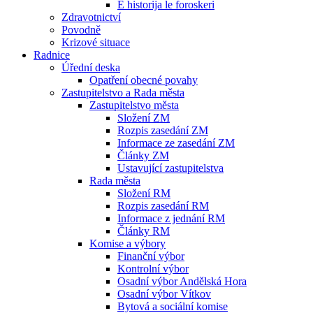
E historija le foroskeri
Zdravotnictví
Povodně
Krizové situace
Radnice
Úřední deska
Opatření obecné povahy
Zastupitelstvo a Rada města
Zastupitelstvo města
Složení ZM
Rozpis zasedání ZM
Informace ze zasedání ZM
Články ZM
Ustavující zastupitelstva
Rada města
Složení RM
Rozpis zasedání RM
Informace z jednání RM
Články RM
Komise a výbory
Finanční výbor
Kontrolní výbor
Osadní výbor Andělská Hora
Osadní výbor Vítkov
Bytová a sociální komise