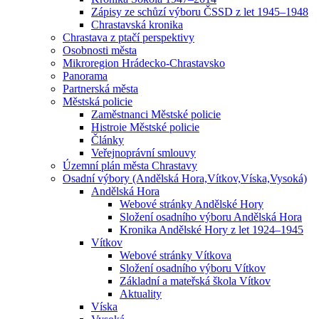
Zápisy ze schůzí výboru ČSSD z let 1945–1948
Chrastavská kronika
Chrastava z ptačí perspektivy
Osobnosti města
Mikroregion Hrádecko-Chrastavsko
Panorama
Partnerská města
Městská policie
Zaměstnanci Městské policie
Histroie Městské policie
Články
Veřejnoprávní smlouvy
Územní plán města Chrastavy
Osadní výbory (Andělská Hora,Vítkov,Víska,Vysoká)
Andělská Hora
Webové stránky Andělské Hory
Složení osadního výboru Andělská Hora
Kronika Andělské Hory z let 1924–1945
Vítkov
Webové stránky Vítkova
Složení osadního výboru Vítkov
Základní a mateřská škola Vítkov
Aktuality
Víska