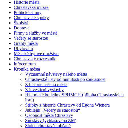
Historie města
Chrastavská muzea
Politické strany
Chrastavské spolky
Školství
Doprava
Firmy a služby ve městě
Večery se starostou
Granty města
Ubytování
Městské bytové družstvo
Chrastavský rozcestník
Infocentrum
Kronika města
Významné návštěvy našeho města
Chrastavské listy od minulosti po současnost
Z historie našeho města
Z investiční výstavby
Historické bulletiny SPHMCH (příloha Chrastavských
listů)
Střípky z historie Chrastavy od Egona Wienera
Jubilejní „Večery se starostou“
Osobnost města Chrastavy
Síň slávy (vyhlašovaná ZM)
Století chrastavští občané