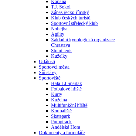
Kopaná
T.J. Sokol
Zápas řecko-římský
Klub českých turistů
Sportovní střelecký klub
Nohejbal
Agility
Základní kynologická organizace
Chrastava
Stolní tenis
Kuželky
Události
Sportovci města
Síň slávy
Sportoviště
Hala TJ Spartak
Fotbalové hřiště
Kurty
Kuželna
Multifunkční hřiště
Koupaliště
Skatepark
Pumptrack
Andělská Hora
Dokumenty a formuláře