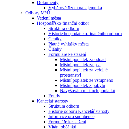
Dokumenty
Výběrové řízení na tajemníka
Odbory MěÚ
Vedení města
Hospodářsko-finanční odbor
Struktura odboru
Historie hospodářsko-finančního odboru
Ceníky
Platné vyhlášky města
Články
Formuláře ke stažení
Místní poplatek za odpad
Místní poplatek za psa
Místní poplatek za veřejné
prostranství
Místní poplatek ze vstupného
Místní poplatek z pobytu
Navyšování místních poplatků
Fondy
Kancelář starosty
Struktura odboru
Historie odboru Kancelář starosty
Informace pro snoubence
Formuláře ke stažení
Vítání občánků