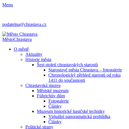
Menu
podatelna@chrastava.cz
Město
Chrastava
O městě
Aktuality
Historie města
Šest století chrastavských starostů
Starostové města Chrastava – fotogalerie
Chronologický přehled starostů od roku
1411 do současnosti
Chrastavská muzea
Městské muzeum
Führichův dům
Fotogalerie
Články
Muzeum historické hasičské techniky
Virtuální panoramatická prohlídka
Články
Politické strany