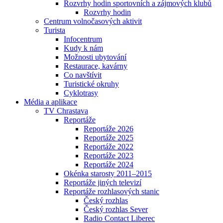
Rozvrhy hodin sportovních a zájmových klubů
Rozvrhy hodin
Centrum volnočasových aktivit
Turista
Infocentrum
Kudy k nám
Možnosti ubytování
Restaurace, kavárny
Co navštívit
Turistické okruhy
Cyklotrasy
Média a aplikace
TV Chrastava
Reportáže
Reportáže 2026
Reportáže 2025
Reportáže 2022
Reportáže 2023
Reportáže 2024
Okénka starosty 2011–2015
Reportáže jiných televizí
Reportáže rozhlasových stanic
Český rozhlas
Český rozhlas Sever
Radio Contact Liberec