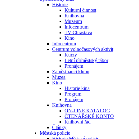
Historie
Kulturní činnost
Knihovna
Muzeum
Infocentrum
TV Chrastava
Kino
Infocentrum
Centrum volnočasových aktivit
Kurzy
Letní příměstský tábor
Pronájem
Zaměstnanci klubu
Muzea
Kino
Historie kina
Program
Pronájem
Knihovna
ON-LINE KATALOG
ČTENÁŘSKÉ KONTO
Knihovní řád
Články
Městská policie
Historie Městské policie