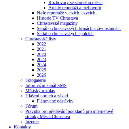
Rozhovory se starostou města
Archiv reportáží a rozhovorů
Naše reportáže v cizích jazycích
Historie TV Chrastava
Chrastavské magazíny
Seriál o chrastavských firmách a živnostnících
Seriál o chrastavských spolcích
Chrastavské listy
2022
2021
2020
2023
2024
2025
2026
Fotogalerie
Informační kanál SMS
Městský rozhlas
Hlášení poruch a závad
Plánované odstávky
Fórum
Pravidla pro předávání podkladů pro internetové
stránky Města Chrastava
Inzerce
Kontakty