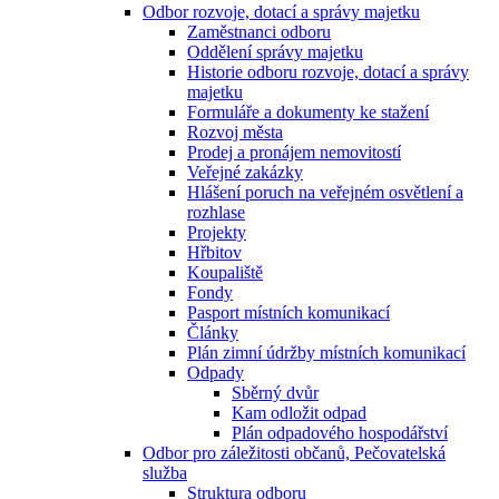
Odbor rozvoje, dotací a správy majetku
Zaměstnanci odboru
Oddělení správy majetku
Historie odboru rozvoje, dotací a správy
majetku
Formuláře a dokumenty ke stažení
Rozvoj města
Prodej a pronájem nemovitostí
Veřejné zakázky
Hlášení poruch na veřejném osvětlení a
rozhlase
Projekty
Hřbitov
Koupaliště
Fondy
Pasport místních komunikací
Články
Plán zimní údržby místních komunikací
Odpady
Sběrný dvůr
Kam odložit odpad
Plán odpadového hospodářství
Odbor pro záležitosti občanů, Pečovatelská
služba
Struktura odboru