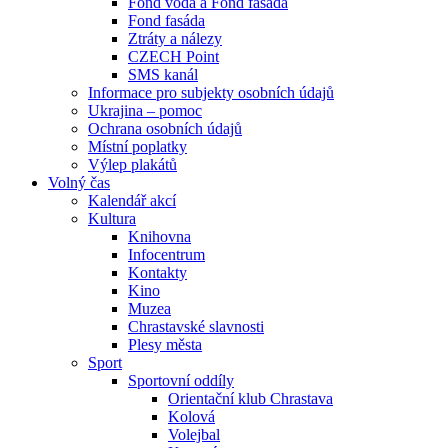
Fond voda a Fond fasáda
Fond fasáda
Ztráty a nálezy
CZECH Point
SMS kanál
Informace pro subjekty osobních údajů
Ukrajina – pomoc
Ochrana osobních údajů
Místní poplatky
Výlep plakátů
Volný čas
Kalendář akcí
Kultura
Knihovna
Infocentrum
Kontakty
Kino
Muzea
Chrastavské slavnosti
Plesy města
Sport
Sportovní oddíly
Orientační klub Chrastava
Kolová
Volejbal