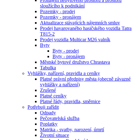
Pronájem nebytového prostoru a prostoru
sloužícího k podnikání
Pozemky - prodej
Pozemky - pronájem
Aktualizace stávajících nájemních smluv
Prodej havarovaného hasičského vozidla Tatra
T815-2
Prodej vozidla Multicar M26 valník
Byty
Byty - prodej
Byty - pronájem
Městské bytové družstvo Chrastava
Tabulka
Vyhlášky, nařízení, pravidla a ceníky
Platné právní předpisy města (obecně závazné
vyhlášky a nařízení)
Zrušené
Platné ceníky
Platné řády, pravidla, směrnice
Potřebuji zařídit
Odpady
Pečovatelská služba
Poplatky
Matrika - svatby, narození, úmrtí
Životní situace