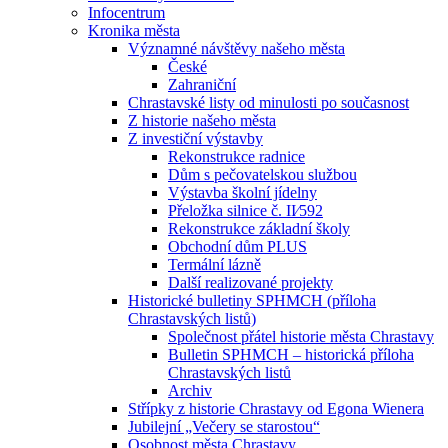
Infocentrum
Kronika města
Významné návštěvy našeho města
České
Zahraniční
Chrastavské listy od minulosti po současnost
Z historie našeho města
Z investiční výstavby
Rekonstrukce radnice
Dům s pečovatelskou službou
Výstavba školní jídelny
Přeložka silnice č. II⁄592
Rekonstrukce základní školy
Obchodní dům PLUS
Termální lázně
Další realizované projekty
Historické bulletiny SPHMCH (příloha
Chrastavských listů)
Společnost přátel historie města Chrastavy
Bulletin SPHMCH – historická příloha
Chrastavských listů
Archiv
Střípky z historie Chrastavy od Egona Wienera
Jubilejní „Večery se starostou“
Osobnost města Chrastavy