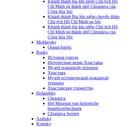
Khánh thành bia lưu niệm Chủ tịch Hồ
Chí Minh tại thành phố Chrastava của
Cộng hòa Séc
Khánh thành Bia lưu niệm chuyến thăm
Chủ tịch Hồ Chí Minh tại Séc
Khánh thành bia lưu niệm Chủ tịch Hồ
Chí Minh tại thành phố Chrastava của
Cộng hòa Séc
Moldavsky
Orasul Istoric
Rusky
История города
Интересные вещи Храставы
Музей пожарной техники
Храстава
Музей исторической пожарной
техники
Храставские торжества
Holandsky
Chrastava
Het Museum van historische
brandweertechniek
Chrastava feesten
Arabsky
Romsky