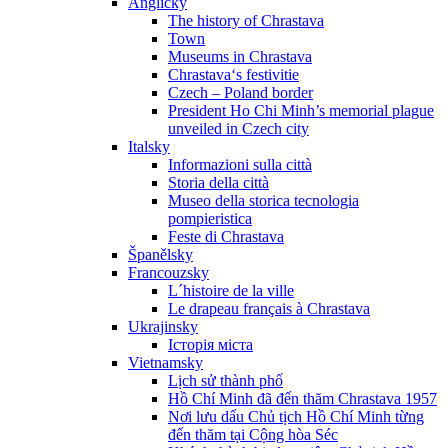
Anglicky
The history of Chrastava
Town
Museums in Chrastava
Chrastava‘s festivitie
Czech – Poland border
President Ho Chi Minh’s memorial plague
unveiled in Czech city
Italsky
Informazioni sulla città
Storia della città
Museo della storica tecnologia
pompieristica
Feste di Chrastava
Španělsky
Francouzsky
L´histoire de la ville
Le drapeau français à Chrastava
Ukrajinsky
Історія міста
Vietnamsky
Lịch sử thành phố
Hồ Chí Minh đã đến thăm Chrastava 1957
Nơi lưu dấu Chủ tịch Hồ Chí Minh từng
đến thăm tại Cộng hòa Séc