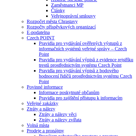
Zaměstnanci MP
Články
Veřejnoprávní smlouvy
Rozpočet města Chrastavy
Rozpočty příspěvkových organizací
E-podatelna
Czech POINT
Pravidla pro vydávání ověřených výstupů z
informačních systémů veřejné správy – Czech
Point
Pravidla pro vydávání výpisů z evidence rejstříku
trestů prostřednictvím systému Czech Point
Pravidla pro vydávání výpisů z bodového
hodnocení řidičů prostřednictvím systému Czech
Point
Povinné informace
Informace poskytnuté občanům
Pravidla pro zajištění přístupu k informacím
Veřejné zakázky
Ztráty a nálezy
Ztráty a nálezy věci
Ztráty a nálezy zvířata
Volná místa
Prodeje a pronájmy