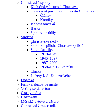
Chrastavské spolky
Klub českých turistů Chrastava
Společnost přátel historie města Chrastavy
Články
Kroniky
Jednota bratrská
Hasiči
Sportovní oddíly
Školství
Chrastavské školy
Školník – příloha Chrastavský listů
Školní kroniky
1919–1949
1945–1987
1987–2000
1958–1991 (Školní ul.)
Články
Plakety J. A. Komenského
Doprava
Firmy a služby ve městě
Večery se starostou
Granty města
Ubytování
Městské bytové družstvo
Chrastavský rozcestník