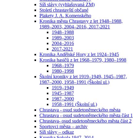
Síň slávy (vyhlašovaná ZM)
Století chrastavští občané
Plakety J. A. Komenského
Kronika města Chrastavy z let 1948–1988,
1989–2003, 2004–2016, 2017-2021
1948–1988
1989–2003
2004–2016
2017-2021
Kronika Andělské Hory z let 1924–1945
Kronika hasičů z let 1968–1979, 1980–1998
1968–1979
1980–1998
Školní kroniky z let 1919–1949, 1945–1987,
1987–2000, 1958–1991 (Školní ul.)
1919–1949
1945–1987
1987–2000
1958–1991 (Školní ul.)
Chrastava - osud sudetoněmeckého města
Chrastava - osud sudetoněmeckého města část 1
Chrastava- osud sudetoněmeckého města část 2
Sportovci města – archiv
Síň slávy – odkaz
Kronika Sokola 1947–2014