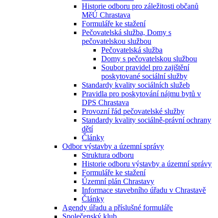
Historie odboru pro záležitosti občanů
MěÚ Chrastava
Formuláře ke stažení
Pečovatelská služba, Domy s
pečovatelskou službou
Pečovatelská služba
Domy s pečovatelskou službou
Soubor pravidel pro zajištění
poskytované sociální služby
Standardy kvality sociálních služeb
Pravidla pro poskytování nájmu bytů v
DPS Chrastava
Provozní řád pečovatelské služby
Standardy kvality sociálně-právní ochrany
dětí
Články
Odbor výstavby a územní správy
Struktura odboru
Historie odboru výstavby a územní správy
Formuláře ke stažení
Územní plán Chrastavy
Informace stavebního úřadu v Chrastavě
Články
Agendy úřadu a příslušné formuláře
Společenský klub