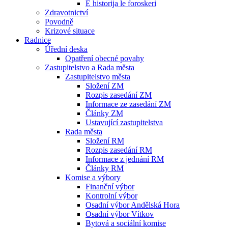
E historija le foroskeri
Zdravotnictví
Povodně
Krizové situace
Radnice
Úřední deska
Opatření obecné povahy
Zastupitelstvo a Rada města
Zastupitelstvo města
Složení ZM
Rozpis zasedání ZM
Informace ze zasedání ZM
Články ZM
Ustavující zastupitelstva
Rada města
Složení RM
Rozpis zasedání RM
Informace z jednání RM
Články RM
Komise a výbory
Finanční výbor
Kontrolní výbor
Osadní výbor Andělská Hora
Osadní výbor Vítkov
Bytová a sociální komise