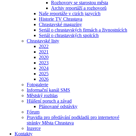
Rozhovory se starostou města
Archiv reportáží a rozhovorů
Naše reportáže v cizích jazycích
Historie TV Chrastava
Chrastavské magazíny
Seriál o chrastavských firmách a živnostnících
Seriál o chrastavských spolcích
Chrastavské listy
2022
2021
2020
2023
2024
2025
2026
Fotogalerie
Informační kanál SMS
Městský rozhlas
Hlášení poruch a závad
Plánované odstávky
Fórum
Pravidla pro předávání podkladů pro internetové
stránky Města Chrastava
Inzerce
Kontakty