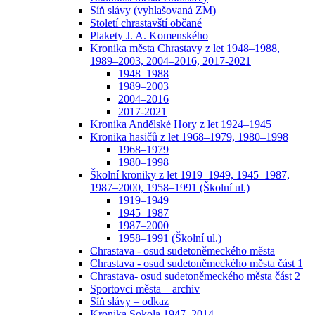
Síň slávy (vyhlašovaná ZM)
Století chrastavští občané
Plakety J. A. Komenského
Kronika města Chrastavy z let 1948–1988,
1989–2003, 2004–2016, 2017-2021
1948–1988
1989–2003
2004–2016
2017-2021
Kronika Andělské Hory z let 1924–1945
Kronika hasičů z let 1968–1979, 1980–1998
1968–1979
1980–1998
Školní kroniky z let 1919–1949, 1945–1987,
1987–2000, 1958–1991 (Školní ul.)
1919–1949
1945–1987
1987–2000
1958–1991 (Školní ul.)
Chrastava - osud sudetoněmeckého města
Chrastava - osud sudetoněmeckého města část 1
Chrastava- osud sudetoněmeckého města část 2
Sportovci města – archiv
Síň slávy – odkaz
Kronika Sokola 1947–2014