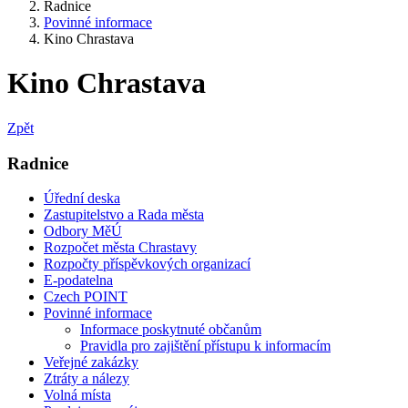
Radnice
Povinné informace
Kino Chrastava
Kino Chrastava
Zpět
Radnice
Úřední deska
Zastupitelstvo a Rada města
Odbory MěÚ
Rozpočet města Chrastavy
Rozpočty příspěvkových organizací
E-podatelna
Czech POINT
Povinné informace
Informace poskytnuté občanům
Pravidla pro zajištění přístupu k informacím
Veřejné zakázky
Ztráty a nálezy
Volná místa