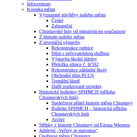
Infocentrum
Kronika města
Významné návštěvy našeho města
České
Zahraniční
Chrastavské listy od minulosti po současnost
Z historie našeho města
Z investiční výstavby
Rekonstrukce radnice
Dům s pečovatelskou službou
Výstavba školní jídelny
Přeložka silnice č. II⁄592
Rekonstrukce základní školy
Obchodní dům PLUS
Termální lázně
Další realizované projekty
Historické bulletiny SPHMCH (příloha
Chrastavských listů)
Společnost přátel historie města Chrastavy
Bulletin SPHMCH – historická příloha
Chrastavských listů
Archiv
Střípky z historie Chrastavy od Egona Wienera
Jubilejní „Večery se starostou“
Osobnost města Chrastavy