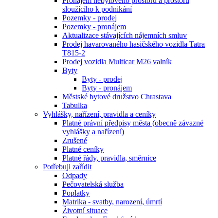
Pronájem nebytového prostoru a prostoru
sloužícího k podnikání
Pozemky - prodej
Pozemky - pronájem
Aktualizace stávajících nájemních smluv
Prodej havarovaného hasičského vozidla Tatra
T815-2
Prodej vozidla Multicar M26 valník
Byty
Byty - prodej
Byty - pronájem
Městské bytové družstvo Chrastava
Tabulka
Vyhlášky, nařízení, pravidla a ceníky
Platné právní předpisy města (obecně závazné
vyhlášky a nařízení)
Zrušené
Platné ceníky
Platné řády, pravidla, směrnice
Potřebuji zařídit
Odpady
Pečovatelská služba
Poplatky
Matrika - svatby, narození, úmrtí
Životní situace