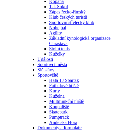
Kopaná
T.J. Sokol
Zápas řecko-římský
Klub českých turistů
Sportovní střelecký klub
Nohejbal
Agility
Základní kynologická organizace
Chrastava
Stolní tenis
Kuželky
Události
Sportovci města
Síň slávy
Sportoviště
Hala TJ Spartak
Fotbalové hřiště
Kurty
Kuželna
Multifunkční hřiště
Koupaliště
Skatepark
Pumptrack
Andělská Hora
Dokumenty a formuláře