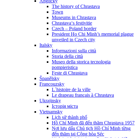
Anglicky
The history of Chrastava
Town
Museums in Chrastava
Chrastava‘s festivitie
Czech – Poland border
President Ho Chi Minh’s memorial plague
unveiled in Czech city
Italsky
Informazioni sulla città
Storia della città
Museo della storica tecnologia
pompieristica
Feste di Chrastava
Španělsky
Francouzsky
L´histoire de la ville
Le drapeau français à Chrastava
Ukrajinsky
Історія міста
Vietnamsky
Lịch sử thành phố
Hồ Chí Minh đã đến thăm Chrastava 1957
Nơi lưu dấu Chủ tịch Hồ Chí Minh từng
đến thăm tại Cộng hòa Séc