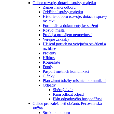
Odbor rozvoje, dotací a správy majetku
Zaměstnanci odboru
Oddělení správy majetku
Historie odboru rozvoje, dotací a správy
majetku
Formuláře a dokumenty ke stažení
Rozvoj města
Prodej a pronájem nemovitostí
Veřejné zakázky
Hlášení poruch na veřejném osvětlení a
rozhlase
Projekty
Hřbitov
Koupaliště
Fondy
Pasport místních komunikací
Články
Plán zimní údržby místních komunikací
Odpady
Sběrný dvůr
Kam odložit odpad
Plán odpadového hospodářství
Odbor pro záležitosti občanů, Pečovatelská
služba
Struktura odboru