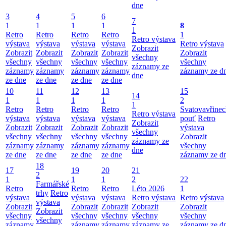
dne
3
4
5
6
7
1
1
1
1
8
1
Retro
Retro
Retro
Retro
1
Retro výstava
výstava
výstava
výstava
výstava
Retro výstava
Zobrazit
Zobrazit
Zobrazit
Zobrazit
Zobrazit
Zobrazit
všechny
všechny
všechny
všechny
všechny
všechny
záznamy ze
záznamy
záznamy
záznamy
záznamy
záznamy ze d
dne
ze dne
ze dne
ze dne
ze dne
10
11
12
13
15
14
1
1
1
1
2
1
Retro
Retro
Retro
Retro
Svatovavřinec
Retro výstava
výstava
výstava
výstava
výstava
pouť
Retro
Zobrazit
Zobrazit
Zobrazit
Zobrazit
Zobrazit
výstava
všechny
všechny
všechny
všechny
všechny
Zobrazit
záznamy ze
záznamy
záznamy
záznamy
záznamy
všechny
dne
ze dne
ze dne
ze dne
ze dne
záznamy ze d
18
17
19
20
21
2
1
1
1
2
22
Farmářské
Retro
Retro
Retro
Léto 2026
1
trhy
Retro
výstava
výstava
výstava
Retro výstava
Retro výstava
výstava
Zobrazit
Zobrazit
Zobrazit
Zobrazit
Zobrazit
Zobrazit
všechny
všechny
všechny
všechny
všechny
všechny
záznamy
záznamy
záznamy
záznamy ze
záznamy ze d