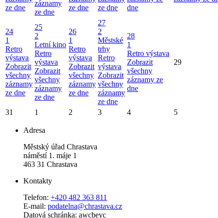
záznamy
ze dne
ze dne
ze dne
dne
ze dne
27
25
24
26
2
2
28
1
1
Městské
Letní kino
1
Retro
Retro
trhy
Retro
Retro výstava
výstava
výstava
Retro
výstava
Zobrazit
29
Zobrazit
Zobrazit
výstava
Zobrazit
všechny
všechny
všechny
Zobrazit
všechny
záznamy ze
záznamy
záznamy
všechny
záznamy
dne
ze dne
ze dne
záznamy
ze dne
ze dne
31
1
2
3
4
5
Adresa
Městský úřad Chrastava
náměstí 1. máje 1
463 31 Chrastava
Kontakty
Telefon:
+420 482 363 811
E-mail:
podatelna@chrastava.cz
Datová schránka: awcbeyc