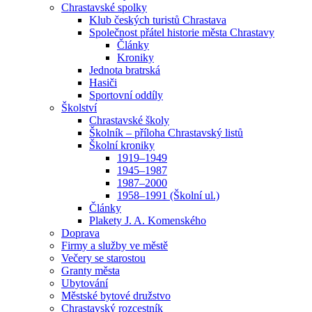
Chrastavské spolky
Klub českých turistů Chrastava
Společnost přátel historie města Chrastavy
Články
Kroniky
Jednota bratrská
Hasiči
Sportovní oddíly
Školství
Chrastavské školy
Školník – příloha Chrastavský listů
Školní kroniky
1919–1949
1945–1987
1987–2000
1958–1991 (Školní ul.)
Články
Plakety J. A. Komenského
Doprava
Firmy a služby ve městě
Večery se starostou
Granty města
Ubytování
Městské bytové družstvo
Chrastavský rozcestník