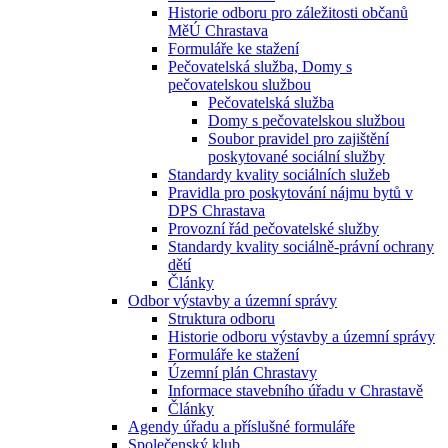
Historie odboru pro záležitosti občanů
MěÚ Chrastava
Formuláře ke stažení
Pečovatelská služba, Domy s
pečovatelskou službou
Pečovatelská služba
Domy s pečovatelskou službou
Soubor pravidel pro zajištění
poskytované sociální služby
Standardy kvality sociálních služeb
Pravidla pro poskytování nájmu bytů v
DPS Chrastava
Provozní řád pečovatelské služby
Standardy kvality sociálně-právní ochrany
dětí
Články
Odbor výstavby a územní správy
Struktura odboru
Historie odboru výstavby a územní správy
Formuláře ke stažení
Územní plán Chrastavy
Informace stavebního úřadu v Chrastavě
Články
Agendy úřadu a příslušné formuláře
Společenský klub