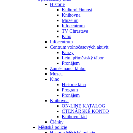
Historie
Kulturní činnost
Knihovna
Muzeum
Infocentrum
TV Chrastava
Kino
Infocentrum
Centrum volnočasových aktivit
Kurzy
Letní příměstský tábor
Pronájem
Zaměstnanci klubu
Muzea
Kino
Historie kina
Program
Pronájem
Knihovna
ON-LINE KATALOG
ČTENÁŘSKÉ KONTO
Knihovní řád
Články
Městská policie
Historie Městské policie