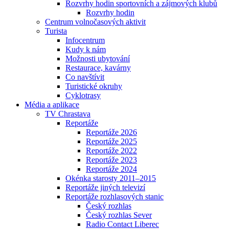
Rozvrhy hodin sportovních a zájmových klubů
Rozvrhy hodin
Centrum volnočasových aktivit
Turista
Infocentrum
Kudy k nám
Možnosti ubytování
Restaurace, kavárny
Co navštívit
Turistické okruhy
Cyklotrasy
Média a aplikace
TV Chrastava
Reportáže
Reportáže 2026
Reportáže 2025
Reportáže 2022
Reportáže 2023
Reportáže 2024
Okénka starosty 2011–2015
Reportáže jiných televizí
Reportáže rozhlasových stanic
Český rozhlas
Český rozhlas Sever
Radio Contact Liberec