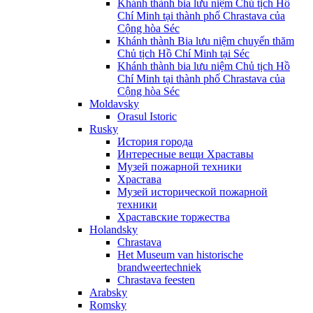
Khánh thành bia lưu niệm Chủ tịch Hồ
Chí Minh tại thành phố Chrastava của
Cộng hòa Séc
Khánh thành Bia lưu niệm chuyến thăm
Chủ tịch Hồ Chí Minh tại Séc
Khánh thành bia lưu niệm Chủ tịch Hồ
Chí Minh tại thành phố Chrastava của
Cộng hòa Séc
Moldavsky
Orasul Istoric
Rusky
История города
Интересные вещи Храставы
Музей пожарной техники
Храстава
Музей исторической пожарной
техники
Храставские торжества
Holandsky
Chrastava
Het Museum van historische
brandweertechniek
Chrastava feesten
Arabsky
Romsky