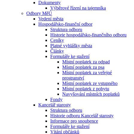
Dokumenty
Výběrové řízení na tajemníka
Odbory MěÚ
Vedení města
Hospodářsko-finanční odbor
Struktura odboru
Historie hospodářsko-finančního odboru
Ceníky
Platné vyhlášky města
Články
Formuláře ke stažení
Místní poplatek za odpad
Místní poplatek za psa
Místní poplatek za veřejné
prostranství
Místní poplatek ze vstupného
Místní poplatek z pobytu
Navyšování místních poplatků
Fondy
Kancelář starosty
Struktura odboru
Historie odboru Kancelář starosty
Informace pro snoubence
Formuláře ke stažení
Vítání občánků