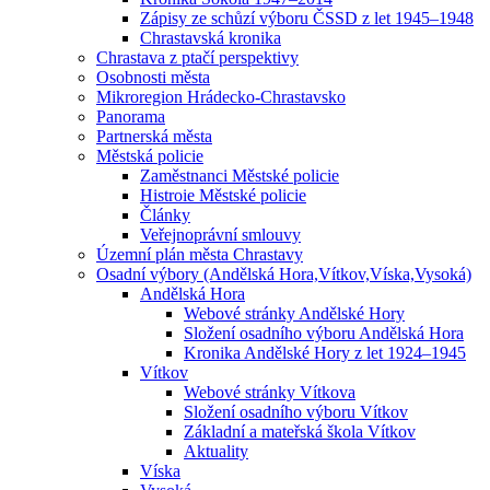
Zápisy ze schůzí výboru ČSSD z let 1945–1948
Chrastavská kronika
Chrastava z ptačí perspektivy
Osobnosti města
Mikroregion Hrádecko-Chrastavsko
Panorama
Partnerská města
Městská policie
Zaměstnanci Městské policie
Histroie Městské policie
Články
Veřejnoprávní smlouvy
Územní plán města Chrastavy
Osadní výbory (Andělská Hora,Vítkov,Víska,Vysoká)
Andělská Hora
Webové stránky Andělské Hory
Složení osadního výboru Andělská Hora
Kronika Andělské Hory z let 1924–1945
Vítkov
Webové stránky Vítkova
Složení osadního výboru Vítkov
Základní a mateřská škola Vítkov
Aktuality
Víska