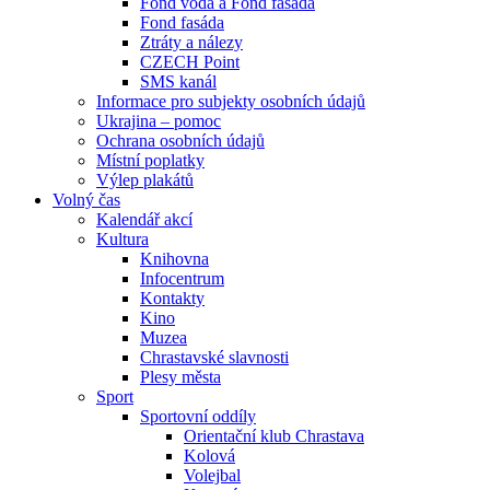
Fond voda a Fond fasáda
Fond fasáda
Ztráty a nálezy
CZECH Point
SMS kanál
Informace pro subjekty osobních údajů
Ukrajina – pomoc
Ochrana osobních údajů
Místní poplatky
Výlep plakátů
Volný čas
Kalendář akcí
Kultura
Knihovna
Infocentrum
Kontakty
Kino
Muzea
Chrastavské slavnosti
Plesy města
Sport
Sportovní oddíly
Orientační klub Chrastava
Kolová
Volejbal