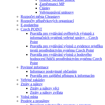
Zaměstnanci MP
Články
Veřejnoprávní smlouvy
Rozpočet města Chrastavy
Rozpočty příspěvkových organizací
E-podatelna
Czech POINT
Pravidla pro vydávání ověřených výstupů z
informačních systémů veřejné správy – Czech
Point
Pravidla pro vydávání výpisů z evidence rejstříku
trestů prostřednictvím systému Czech Point
Pravidla pro vydávání výpisů z bodového
hodnocení řidičů prostřednictvím systému Czech
Point
Povinné informace
Informace poskytnuté občanům
Pravidla pro zajištění přístupu k informacím
Veřejné zakázky
Ztráty a nálezy
Ztráty a nálezy věci
Ztráty a nálezy zvířata
Volná místa
Prodeje a pronájmy