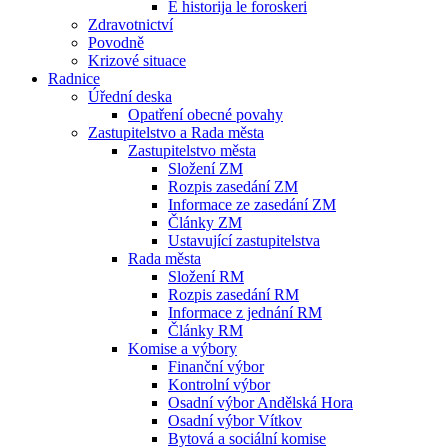
E historija le foroskeri
Zdravotnictví
Povodně
Krizové situace
Radnice
Úřední deska
Opatření obecné povahy
Zastupitelstvo a Rada města
Zastupitelstvo města
Složení ZM
Rozpis zasedání ZM
Informace ze zasedání ZM
Články ZM
Ustavující zastupitelstva
Rada města
Složení RM
Rozpis zasedání RM
Informace z jednání RM
Články RM
Komise a výbory
Finanční výbor
Kontrolní výbor
Osadní výbor Andělská Hora
Osadní výbor Vítkov
Bytová a sociální komise