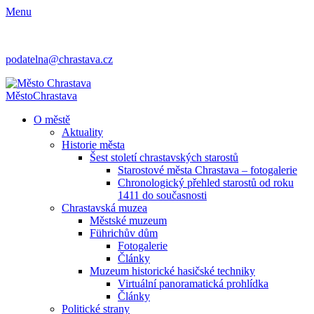
Menu
podatelna@chrastava.cz
Město
Chrastava
O městě
Aktuality
Historie města
Šest století chrastavských starostů
Starostové města Chrastava – fotogalerie
Chronologický přehled starostů od roku
1411 do současnosti
Chrastavská muzea
Městské muzeum
Führichův dům
Fotogalerie
Články
Muzeum historické hasičské techniky
Virtuální panoramatická prohlídka
Články
Politické strany