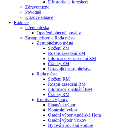
E historija le foroskeri
Zdravotnictví
Povodně
Krizové situace
Radnice
Úřední deska
Opatření obecné povahy
Zastupitelstvo a Rada města
Zastupitelstvo města
Složení ZM
Rozpis zasedání ZM
Informace ze zasedání ZM
Články ZM
Ustavující zastupitelstva
Rada města
Složení RM
Rozpis zasedání RM
Informace z jednání RM
Články RM
Komise a výbory
Finanční výbor
Kontrolní výbor
Osadní výbor Andělská Hora
Osadní výbor Vítkov
Bytová a sociální komise