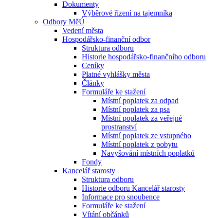
Dokumenty
Výběrové řízení na tajemníka
Odbory MěÚ
Vedení města
Hospodářsko-finanční odbor
Struktura odboru
Historie hospodářsko-finančního odboru
Ceníky
Platné vyhlášky města
Články
Formuláře ke stažení
Místní poplatek za odpad
Místní poplatek za psa
Místní poplatek za veřejné
prostranství
Místní poplatek ze vstupného
Místní poplatek z pobytu
Navyšování místních poplatků
Fondy
Kancelář starosty
Struktura odboru
Historie odboru Kancelář starosty
Informace pro snoubence
Formuláře ke stažení
Vítání občánků