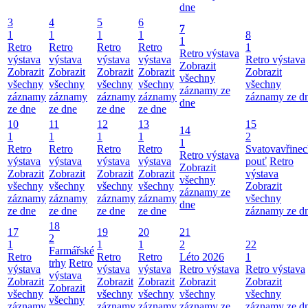
dne
3
4
5
6
7
1
1
1
1
8
1
Retro
Retro
Retro
Retro
1
Retro výstava
výstava
výstava
výstava
výstava
Retro výstava
Zobrazit
Zobrazit
Zobrazit
Zobrazit
Zobrazit
Zobrazit
všechny
všechny
všechny
všechny
všechny
všechny
záznamy ze
záznamy
záznamy
záznamy
záznamy
záznamy ze d
dne
ze dne
ze dne
ze dne
ze dne
10
11
12
13
15
14
1
1
1
1
2
1
Retro
Retro
Retro
Retro
Svatovavřinec
Retro výstava
výstava
výstava
výstava
výstava
pouť
Retro
Zobrazit
Zobrazit
Zobrazit
Zobrazit
Zobrazit
výstava
všechny
všechny
všechny
všechny
všechny
Zobrazit
záznamy ze
záznamy
záznamy
záznamy
záznamy
všechny
dne
ze dne
ze dne
ze dne
ze dne
záznamy ze d
18
17
19
20
21
2
1
1
1
2
22
Farmářské
Retro
Retro
Retro
Léto 2026
1
trhy
Retro
výstava
výstava
výstava
Retro výstava
Retro výstava
výstava
Zobrazit
Zobrazit
Zobrazit
Zobrazit
Zobrazit
Zobrazit
všechny
všechny
všechny
všechny
všechny
všechny
záznamy
záznamy
záznamy
záznamy ze
záznamy ze d