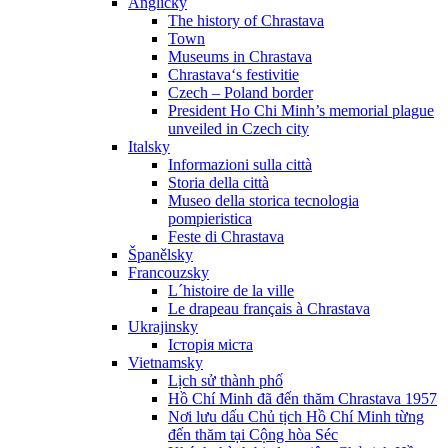
Anglicky
The history of Chrastava
Town
Museums in Chrastava
Chrastava‘s festivitie
Czech – Poland border
President Ho Chi Minh’s memorial plague
unveiled in Czech city
Italsky
Informazioni sulla città
Storia della città
Museo della storica tecnologia
pompieristica
Feste di Chrastava
Španělsky
Francouzsky
L´histoire de la ville
Le drapeau français à Chrastava
Ukrajinsky
Історія міста
Vietnamsky
Lịch sử thành phố
Hồ Chí Minh đã đến thăm Chrastava 1957
Nơi lưu dấu Chủ tịch Hồ Chí Minh từng
đến thăm tại Cộng hòa Séc