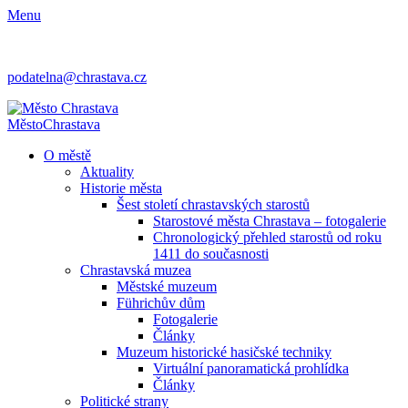
Menu
podatelna@chrastava.cz
Město
Chrastava
O městě
Aktuality
Historie města
Šest století chrastavských starostů
Starostové města Chrastava – fotogalerie
Chronologický přehled starostů od roku
1411 do současnosti
Chrastavská muzea
Městské muzeum
Führichův dům
Fotogalerie
Články
Muzeum historické hasičské techniky
Virtuální panoramatická prohlídka
Články
Politické strany