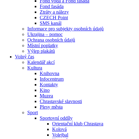
Fond voda a Fond fasáda
Fond fasáda
Ztráty a nálezy
CZECH Point
SMS kanál
Informace pro subjekty osobních údajů
Ukrajina – pomoc
Ochrana osobních údajů
Místní poplatky
Výlep plakátů
Volný čas
Kalendář akcí
Kultura
Knihovna
Infocentrum
Kontakty
Kino
Muzea
Chrastavské slavnosti
Plesy města
Sport
Sportovní oddíly
Orientační klub Chrastava
Kolová
Volejbal