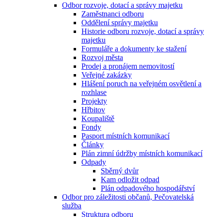
Odbor rozvoje, dotací a správy majetku
Zaměstnanci odboru
Oddělení správy majetku
Historie odboru rozvoje, dotací a správy
majetku
Formuláře a dokumenty ke stažení
Rozvoj města
Prodej a pronájem nemovitostí
Veřejné zakázky
Hlášení poruch na veřejném osvětlení a
rozhlase
Projekty
Hřbitov
Koupaliště
Fondy
Pasport místních komunikací
Články
Plán zimní údržby místních komunikací
Odpady
Sběrný dvůr
Kam odložit odpad
Plán odpadového hospodářství
Odbor pro záležitosti občanů, Pečovatelská
služba
Struktura odboru