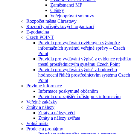
Zaměstnanci MP
Články
Veřejnoprávní smlouvy
Rozpočet města Chrastavy
Rozpočty příspěvkových organizací
E-podatelna
Czech POINT
Pravidla pro vydávání ověřených výstupů z
informačních systémů veřejné správy – Czech
Point
Pravidla pro vydávání výpisů z evidence rejstříku
trestů prostřednictvím systému Czech Point
Pravidla pro vydávání výpisů z bodového
hodnocení řidičů prostřednictvím systému Czech
Point
Povinné informace
Informace poskytnuté občanům
Pravidla pro zajištění přístupu k informacím
Veřejné zakázky
Ztráty a nálezy
Ztráty a nálezy věci
Ztráty a nálezy zvířata
Volná místa
Prodeje a pronájmy