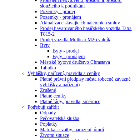
Pronájem nebytového prostoru a prostoru
sloužícího k podnikání
Pozemky - prodej
Pozemky - pronájem
Aktualizace stávajících nájemních smluv
Prodej havarovaného hasičského vozidla Tatra
T815-2
Prodej vozidla Multicar M26 valník
Byty
Byty - prodej
Byty - pronájem
Městské bytové družstvo Chrastava
Tabulka
Vyhlášky, nařízení, pravidla a ceníky
Platné právní předpisy města (obecně závazné
vyhlášky a nařízení)
Zrušené
Platné ceníky
Platné řády, pravidla, směrnice
Potřebuji zařídit
Odpady
Pečovatelská služba
Poplatky
Matrika - svatby, narození, úmrtí
Životní situace