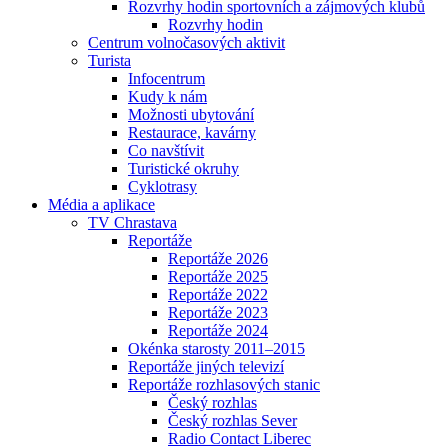
Rozvrhy hodin sportovních a zájmových klubů
Rozvrhy hodin
Centrum volnočasových aktivit
Turista
Infocentrum
Kudy k nám
Možnosti ubytování
Restaurace, kavárny
Co navštívit
Turistické okruhy
Cyklotrasy
Média a aplikace
TV Chrastava
Reportáže
Reportáže 2026
Reportáže 2025
Reportáže 2022
Reportáže 2023
Reportáže 2024
Okénka starosty 2011–2015
Reportáže jiných televizí
Reportáže rozhlasových stanic
Český rozhlas
Český rozhlas Sever
Radio Contact Liberec