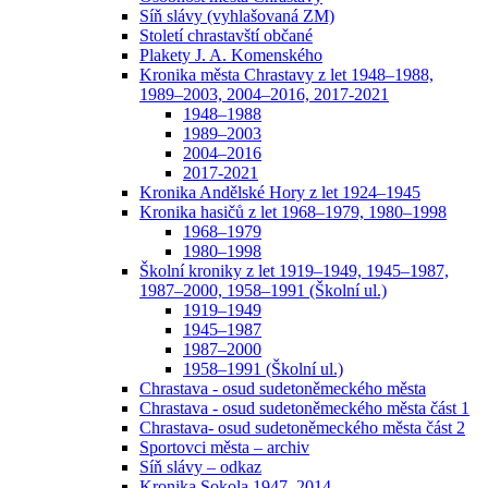
Síň slávy (vyhlašovaná ZM)
Století chrastavští občané
Plakety J. A. Komenského
Kronika města Chrastavy z let 1948–1988,
1989–2003, 2004–2016, 2017-2021
1948–1988
1989–2003
2004–2016
2017-2021
Kronika Andělské Hory z let 1924–1945
Kronika hasičů z let 1968–1979, 1980–1998
1968–1979
1980–1998
Školní kroniky z let 1919–1949, 1945–1987,
1987–2000, 1958–1991 (Školní ul.)
1919–1949
1945–1987
1987–2000
1958–1991 (Školní ul.)
Chrastava - osud sudetoněmeckého města
Chrastava - osud sudetoněmeckého města část 1
Chrastava- osud sudetoněmeckého města část 2
Sportovci města – archiv
Síň slávy – odkaz
Kronika Sokola 1947–2014