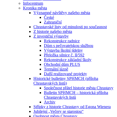
Infocentrum
Kronika města
Významné návštěvy našeho města
České
Zahraniční
Chrastavské listy od minulosti po současnost
Z historie našeho města
Z investiční výstavby
Rekonstrukce radnice
Dům s pečovatelskou službou
Výstavba školní jídelny
Přeložka silnice č. II⁄592
Rekonstrukce základní školy
Obchodní dům PLUS
Termální lázně
Další realizované projekty
Historické bulletiny SPHMCH (příloha
Chrastavských listů)
Společnost přátel historie města Chrastavy
Bulletin SPHMCH – historická příloha
Chrastavských listů
Archiv
Střípky z historie Chrastavy od Egona Wienera
Jubilejní „Večery se starostou“
Osobnost města Chrastavy