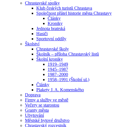
Chrastavské spolky
Klub českých turistů Chrastava
Společnost přátel historie města Chrastavy
Články
Kroniky
Jednota bratrská
Hasiči
Sportovní oddíly
Školství
Chrastavské školy
Školník – příloha Chrastavský listů
Školní kroniky
1919–1949
1945–1987
1987–2000
1958–1991 (Školní ul.)
Články
Plakety J. A. Komenského
Doprava
Firmy a služby ve městě
Večery se starostou
Granty města
Ubytování
Městské bytové družstvo
Chrastavský rozcestník