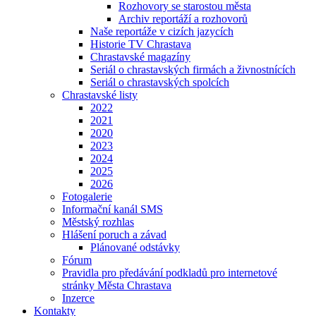
Rozhovory se starostou města
Archiv reportáží a rozhovorů
Naše reportáže v cizích jazycích
Historie TV Chrastava
Chrastavské magazíny
Seriál o chrastavských firmách a živnostnících
Seriál o chrastavských spolcích
Chrastavské listy
2022
2021
2020
2023
2024
2025
2026
Fotogalerie
Informační kanál SMS
Městský rozhlas
Hlášení poruch a závad
Plánované odstávky
Fórum
Pravidla pro předávání podkladů pro internetové
stránky Města Chrastava
Inzerce
Kontakty