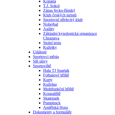
Kopaná
T.J. Sokol
Zápas řecko-římský
Klub českých turistů
Sportovní střelecký klub
Nohejbal
Agility
Základní kynologická organizace
Chrastava
Stolní tenis
Kuželky
Události
Sportovci města
Síň slávy
Sportoviště
Hala TJ Spartak
Fotbalové hřiště
Kurty
Kuželna
Multifunkční hřiště
Koupaliště
Skatepark
Pumptrack
Andělská Hora
Dokumenty a formuláře