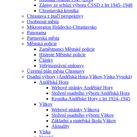
Zápisy ze schůzí výboru ČSSD z let 1945–1948
Chrastavská kronika
Chrastava z ptačí perspektivy
Osobnosti města
Mikroregion Hrádecko-Chrastavsko
Panorama
Partnerská města
Městská policie
Zaměstnanci Městské policie
Histroie Městské policie
Články
Veřejnoprávní smlouvy
Územní plán města Chrastavy
Osadní výbory (Andělská Hora,Vítkov,Víska,Vysoká)
Andělská Hora
Webové stránky Andělské Hory
Složení osadního výboru Andělská Hora
Kronika Andělské Hory z let 1924–1945
Vítkov
Webové stránky Vítkova
Složení osadního výboru Vítkov
Základní a mateřská škola Vítkov
Aktuality
Víska