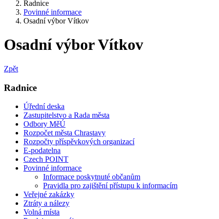
Radnice
Povinné informace
Osadní výbor Vítkov
Osadní výbor Vítkov
Zpět
Radnice
Úřední deska
Zastupitelstvo a Rada města
Odbory MěÚ
Rozpočet města Chrastavy
Rozpočty příspěvkových organizací
E-podatelna
Czech POINT
Povinné informace
Informace poskytnuté občanům
Pravidla pro zajištění přístupu k informacím
Veřejné zakázky
Ztráty a nálezy
Volná místa