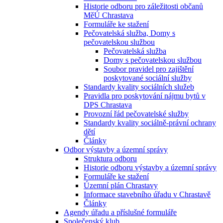
Historie odboru pro záležitosti občanů
MěÚ Chrastava
Formuláře ke stažení
Pečovatelská služba, Domy s
pečovatelskou službou
Pečovatelská služba
Domy s pečovatelskou službou
Soubor pravidel pro zajištění
poskytované sociální služby
Standardy kvality sociálních služeb
Pravidla pro poskytování nájmu bytů v
DPS Chrastava
Provozní řád pečovatelské služby
Standardy kvality sociálně-právní ochrany
dětí
Články
Odbor výstavby a územní správy
Struktura odboru
Historie odboru výstavby a územní správy
Formuláře ke stažení
Územní plán Chrastavy
Informace stavebního úřadu v Chrastavě
Články
Agendy úřadu a příslušné formuláře
Společenský klub