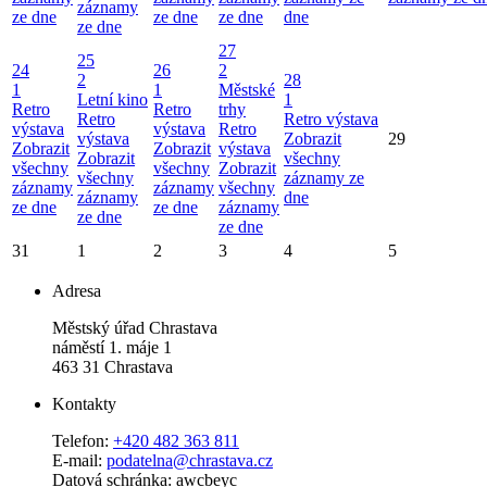
záznamy
ze dne
ze dne
ze dne
dne
ze dne
27
25
24
26
2
2
28
1
1
Městské
Letní kino
1
Retro
Retro
trhy
Retro
Retro výstava
výstava
výstava
Retro
výstava
Zobrazit
29
Zobrazit
Zobrazit
výstava
Zobrazit
všechny
všechny
všechny
Zobrazit
všechny
záznamy ze
záznamy
záznamy
všechny
záznamy
dne
ze dne
ze dne
záznamy
ze dne
ze dne
31
1
2
3
4
5
Adresa
Městský úřad Chrastava
náměstí 1. máje 1
463 31 Chrastava
Kontakty
Telefon:
+420 482 363 811
E-mail:
podatelna@chrastava.cz
Datová schránka: awcbeyc