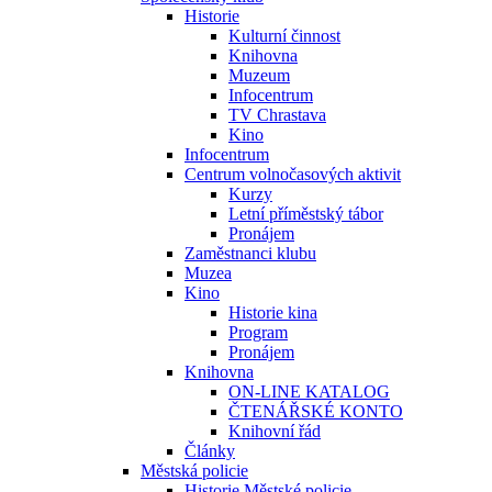
Historie
Kulturní činnost
Knihovna
Muzeum
Infocentrum
TV Chrastava
Kino
Infocentrum
Centrum volnočasových aktivit
Kurzy
Letní příměstský tábor
Pronájem
Zaměstnanci klubu
Muzea
Kino
Historie kina
Program
Pronájem
Knihovna
ON-LINE KATALOG
ČTENÁŘSKÉ KONTO
Knihovní řád
Články
Městská policie
Historie Městské policie