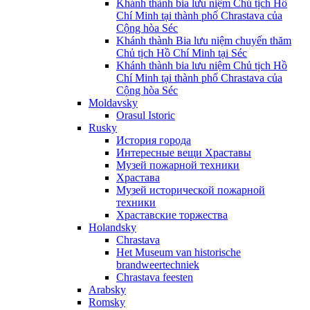
Khánh thành bia lưu niệm Chủ tịch Hồ
Chí Minh tại thành phố Chrastava của
Cộng hòa Séc
Khánh thành Bia lưu niệm chuyến thăm
Chủ tịch Hồ Chí Minh tại Séc
Khánh thành bia lưu niệm Chủ tịch Hồ
Chí Minh tại thành phố Chrastava của
Cộng hòa Séc
Moldavsky
Orasul Istoric
Rusky
История города
Интересные вещи Храставы
Музей пожарной техники
Храстава
Музей исторической пожарной
техники
Храставские торжества
Holandsky
Chrastava
Het Museum van historische
brandweertechniek
Chrastava feesten
Arabsky
Romsky