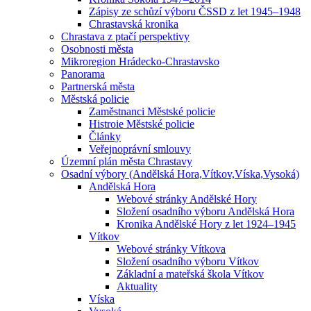
Zápisy ze schůzí výboru ČSSD z let 1945–1948
Chrastavská kronika
Chrastava z ptačí perspektivy
Osobnosti města
Mikroregion Hrádecko-Chrastavsko
Panorama
Partnerská města
Městská policie
Zaměstnanci Městské policie
Histroie Městské policie
Články
Veřejnoprávní smlouvy
Územní plán města Chrastavy
Osadní výbory (Andělská Hora,Vítkov,Víska,Vysoká)
Andělská Hora
Webové stránky Andělské Hory
Složení osadního výboru Andělská Hora
Kronika Andělské Hory z let 1924–1945
Vítkov
Webové stránky Vítkova
Složení osadního výboru Vítkov
Základní a mateřská škola Vítkov
Aktuality
Víska