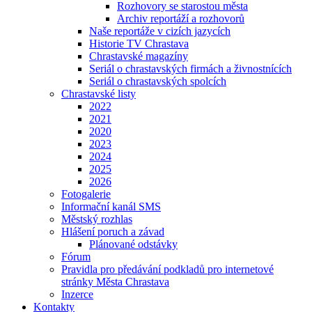
Rozhovory se starostou města
Archiv reportáží a rozhovorů
Naše reportáže v cizích jazycích
Historie TV Chrastava
Chrastavské magazíny
Seriál o chrastavských firmách a živnostnících
Seriál o chrastavských spolcích
Chrastavské listy
2022
2021
2020
2023
2024
2025
2026
Fotogalerie
Informační kanál SMS
Městský rozhlas
Hlášení poruch a závad
Plánované odstávky
Fórum
Pravidla pro předávání podkladů pro internetové
stránky Města Chrastava
Inzerce
Kontakty