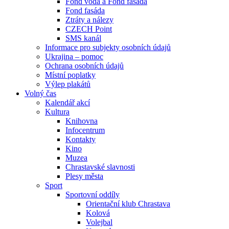
Fond voda a Fond fasáda
Fond fasáda
Ztráty a nálezy
CZECH Point
SMS kanál
Informace pro subjekty osobních údajů
Ukrajina – pomoc
Ochrana osobních údajů
Místní poplatky
Výlep plakátů
Volný čas
Kalendář akcí
Kultura
Knihovna
Infocentrum
Kontakty
Kino
Muzea
Chrastavské slavnosti
Plesy města
Sport
Sportovní oddíly
Orientační klub Chrastava
Kolová
Volejbal