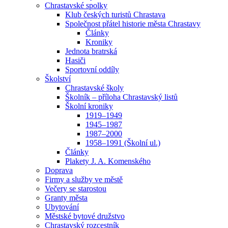
Chrastavské spolky
Klub českých turistů Chrastava
Společnost přátel historie města Chrastavy
Články
Kroniky
Jednota bratrská
Hasiči
Sportovní oddíly
Školství
Chrastavské školy
Školník – příloha Chrastavský listů
Školní kroniky
1919–1949
1945–1987
1987–2000
1958–1991 (Školní ul.)
Články
Plakety J. A. Komenského
Doprava
Firmy a služby ve městě
Večery se starostou
Granty města
Ubytování
Městské bytové družstvo
Chrastavský rozcestník