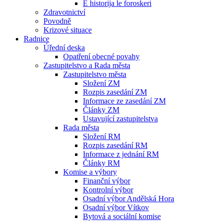
E historija le foroskeri
Zdravotnictví
Povodně
Krizové situace
Radnice
Úřední deska
Opatření obecné povahy
Zastupitelstvo a Rada města
Zastupitelstvo města
Složení ZM
Rozpis zasedání ZM
Informace ze zasedání ZM
Články ZM
Ustavující zastupitelstva
Rada města
Složení RM
Rozpis zasedání RM
Informace z jednání RM
Články RM
Komise a výbory
Finanční výbor
Kontrolní výbor
Osadní výbor Andělská Hora
Osadní výbor Vítkov
Bytová a sociální komise