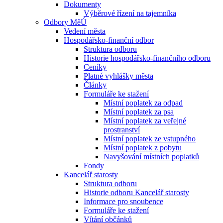
Dokumenty
Výběrové řízení na tajemníka
Odbory MěÚ
Vedení města
Hospodářsko-finanční odbor
Struktura odboru
Historie hospodářsko-finančního odboru
Ceníky
Platné vyhlášky města
Články
Formuláře ke stažení
Místní poplatek za odpad
Místní poplatek za psa
Místní poplatek za veřejné
prostranství
Místní poplatek ze vstupného
Místní poplatek z pobytu
Navyšování místních poplatků
Fondy
Kancelář starosty
Struktura odboru
Historie odboru Kancelář starosty
Informace pro snoubence
Formuláře ke stažení
Vítání občánků