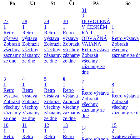
Po
Út
St
Čt
Pá
So
31
3
27
28
29
30
DOVOLENÁ
1
1
1
1
V ČESKÉM
1
Retro
Retro
Retro
Retro
RÁJI
1
výstava
výstava
výstava
výstava
ODVÁŽNÁ
Retro výstava
Zobrazit
Zobrazit
Zobrazit
Zobrazit
VAIANA
Zobrazit
všechny
všechny
všechny
všechny
Retro výstava
všechny
záznamy
záznamy
záznamy
záznamy
Zobrazit
záznamy ze d
ze dne
ze dne
ze dne
ze dne
všechny
záznamy ze
dne
3
4
5
6
7
1
1
1
1
8
1
Retro
Retro
Retro
Retro
1
Retro výstava
výstava
výstava
výstava
výstava
Retro výstava
Zobrazit
Zobrazit
Zobrazit
Zobrazit
Zobrazit
Zobrazit
všechny
všechny
všechny
všechny
všechny
všechny
záznamy ze
záznamy
záznamy
záznamy
záznamy
záznamy ze d
dne
ze dne
ze dne
ze dne
ze dne
10
11
12
13
15
14
1
1
1
1
2
1
Retro
Retro
Retro
Retro
Svatovavřinec
Retro výstava