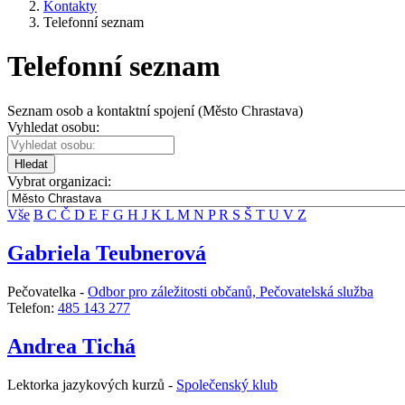
Kontakty
Telefonní seznam
Telefonní seznam
Seznam osob a kontaktní spojení (Město Chrastava)
Vyhledat osobu:
Hledat
Vybrat organizaci:
Vše
B
C
Č
D
E
F
G
H
J
K
L
M
N
P
R
S
Š
T
U
V
Z
Gabriela Teubnerová
Pečovatelka -
Odbor pro záležitosti občanů, Pečovatelská služba
Telefon:
485 143 277
Andrea Tichá
Lektorka jazykových kurzů -
Společenský klub