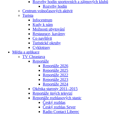
Rozvrhy hodin sportovních a zájmových klubů
Rozvrhy hodin
Centrum volnočasových aktivit
Turista
Infocentrum
Kudy k nám
Možnosti ubytování
Restaurace, kavárny
Co navštívit
Turistické okruhy
Cyklotrasy
Média a aplikace
TV Chrastava
Reportáže
Reportáže 2026
Reportáže 2025
Reportáže 2022
Reportáže 2023
Reportáže 2024
Okénka starosty 2011–2015
Reportáže jiných televizí
Reportáže rozhlasových stanic
Český rozhlas
Český rozhlas Sever
Radio Contact Liberec