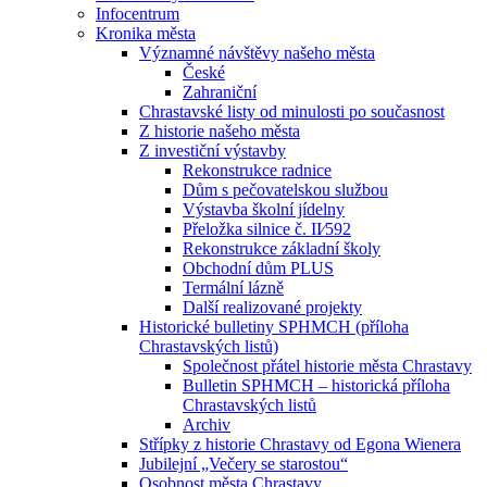
Infocentrum
Kronika města
Významné návštěvy našeho města
České
Zahraniční
Chrastavské listy od minulosti po současnost
Z historie našeho města
Z investiční výstavby
Rekonstrukce radnice
Dům s pečovatelskou službou
Výstavba školní jídelny
Přeložka silnice č. II⁄592
Rekonstrukce základní školy
Obchodní dům PLUS
Termální lázně
Další realizované projekty
Historické bulletiny SPHMCH (příloha
Chrastavských listů)
Společnost přátel historie města Chrastavy
Bulletin SPHMCH – historická příloha
Chrastavských listů
Archiv
Střípky z historie Chrastavy od Egona Wienera
Jubilejní „Večery se starostou“
Osobnost města Chrastavy