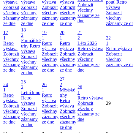
výstava
výstava
výstava
výstava
pouť
Retro
Zobrazit
Zobrazit
Zobrazit
Zobrazit
Zobrazit
výstava
všechny
všechny
všechny
všechny
všechny
Zobrazit
záznamy ze
záznamy
záznamy
záznamy
záznamy
všechny
dne
ze dne
ze dne
ze dne
ze dne
záznamy ze d
18
17
19
20
21
2
1
1
1
2
22
Farmářské
Retro
Retro
Retro
Léto 2026
1
trhy
Retro
výstava
výstava
výstava
Retro výstava
Retro výstava
výstava
Zobrazit
Zobrazit
Zobrazit
Zobrazit
Zobrazit
Zobrazit
všechny
všechny
všechny
všechny
všechny
všechny
záznamy
záznamy
záznamy
záznamy ze
záznamy ze d
záznamy
ze dne
ze dne
ze dne
dne
ze dne
27
25
24
26
2
2
28
1
1
Městské
Letní kino
1
Retro
Retro
trhy
Retro
Retro výstava
výstava
výstava
Retro
výstava
Zobrazit
29
Zobrazit
Zobrazit
výstava
Zobrazit
všechny
všechny
všechny
Zobrazit
všechny
záznamy ze
záznamy
záznamy
všechny
záznamy
dne
ze dne
ze dne
záznamy
ze dne
ze dne