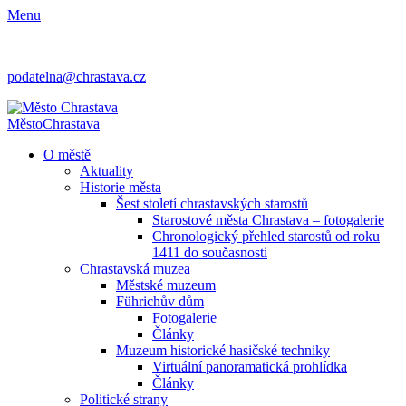
Menu
podatelna@chrastava.cz
Město
Chrastava
O městě
Aktuality
Historie města
Šest století chrastavských starostů
Starostové města Chrastava – fotogalerie
Chronologický přehled starostů od roku
1411 do současnosti
Chrastavská muzea
Městské muzeum
Führichův dům
Fotogalerie
Články
Muzeum historické hasičské techniky
Virtuální panoramatická prohlídka
Články
Politické strany