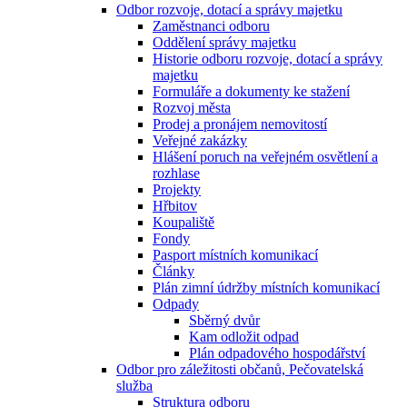
Odbor rozvoje, dotací a správy majetku
Zaměstnanci odboru
Oddělení správy majetku
Historie odboru rozvoje, dotací a správy
majetku
Formuláře a dokumenty ke stažení
Rozvoj města
Prodej a pronájem nemovitostí
Veřejné zakázky
Hlášení poruch na veřejném osvětlení a
rozhlase
Projekty
Hřbitov
Koupaliště
Fondy
Pasport místních komunikací
Články
Plán zimní údržby místních komunikací
Odpady
Sběrný dvůr
Kam odložit odpad
Plán odpadového hospodářství
Odbor pro záležitosti občanů, Pečovatelská
služba
Struktura odboru