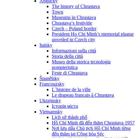
Anglicky
The history of Chrastava
Town
Museums in Chrastava
Chrastava‘s festivitie
Czech – Poland border
President Ho Chi Minh’s memorial plague
unveiled in Czech city
Italsky
Informazioni sulla città
Storia della città
Museo della storica tecnologia
pompieristica
Feste di Chrastava
Španělsky
Francouzsky
L´histoire de la ville
Le drapeau français à Chrastava
Ukrajinsky
Історія міста
Vietnamsky
Lịch sử thành phố
Hồ Chí Minh đã đến thăm Chrastava 1957
Nơi lưu dấu Chủ tịch Hồ Chí Minh từng
đến thăm tại Cộng hòa Séc