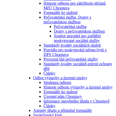
Historie odboru pro záležitosti občanů
MěÚ Chrastava
Formuláře ke stažení
Pečovatelská služba, Domy s
pečovatelskou službou
Pečovatelská služba
Domy s pečovatelskou službou
Soubor pravidel pro zajištění
poskytované sociální služby
Standardy kvality sociálních služeb
Pravidla pro poskytování nájmu bytů v
DPS Chrastava
Provozní řád pečovatelské služby
Standardy kvality sociálně-právní ochrany
dětí
Články
Odbor výstavby a územní správy
Struktura odboru
Historie odboru výstavby a územní správy
Formuláře ke stažení
Územní plán Chrastavy
Informace stavebního úřadu v Chrastavě
Články
Agendy úřadu a příslušné formuláře
Společenský klub