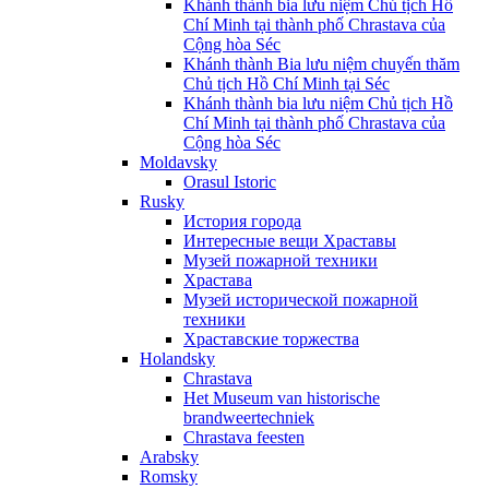
Khánh thành bia lưu niệm Chủ tịch Hồ
Chí Minh tại thành phố Chrastava của
Cộng hòa Séc
Khánh thành Bia lưu niệm chuyến thăm
Chủ tịch Hồ Chí Minh tại Séc
Khánh thành bia lưu niệm Chủ tịch Hồ
Chí Minh tại thành phố Chrastava của
Cộng hòa Séc
Moldavsky
Orasul Istoric
Rusky
История города
Интересные вещи Храставы
Музей пожарной техники
Храстава
Музей исторической пожарной
техники
Храставские торжества
Holandsky
Chrastava
Het Museum van historische
brandweertechniek
Chrastava feesten
Arabsky
Romsky