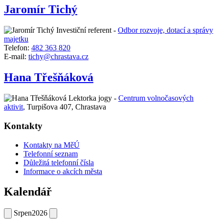
Jaromír Tichý
Investiční referent -
Odbor rozvoje, dotací a správy
majetku
Telefon:
482 363 820
E-mail:
tichy@chrastava.cz
Hana Třešňáková
Lektorka jogy -
Centrum volnočasových
aktivit
,
Turpišova 407, Chrastava
Kontakty
Kontakty na MěÚ
Telefonní seznam
Důležitá telefonní čísla
Informace o akcích města
Kalendář
Srpen
2026