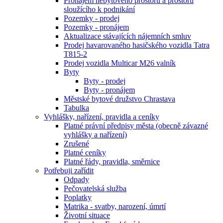
Pronájem nebytového prostoru a prostoru
sloužícího k podnikání
Pozemky - prodej
Pozemky - pronájem
Aktualizace stávajících nájemních smluv
Prodej havarovaného hasičského vozidla Tatra
T815-2
Prodej vozidla Multicar M26 valník
Byty
Byty - prodej
Byty - pronájem
Městské bytové družstvo Chrastava
Tabulka
Vyhlášky, nařízení, pravidla a ceníky
Platné právní předpisy města (obecně závazné
vyhlášky a nařízení)
Zrušené
Platné ceníky
Platné řády, pravidla, směrnice
Potřebuji zařídit
Odpady
Pečovatelská služba
Poplatky
Matrika - svatby, narození, úmrtí
Životní situace