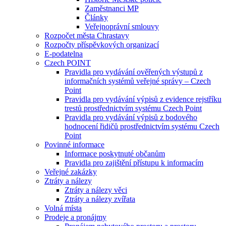
Zaměstnanci MP
Články
Veřejnoprávní smlouvy
Rozpočet města Chrastavy
Rozpočty příspěvkových organizací
E-podatelna
Czech POINT
Pravidla pro vydávání ověřených výstupů z
informačních systémů veřejné správy – Czech
Point
Pravidla pro vydávání výpisů z evidence rejstříku
trestů prostřednictvím systému Czech Point
Pravidla pro vydávání výpisů z bodového
hodnocení řidičů prostřednictvím systému Czech
Point
Povinné informace
Informace poskytnuté občanům
Pravidla pro zajištění přístupu k informacím
Veřejné zakázky
Ztráty a nálezy
Ztráty a nálezy věci
Ztráty a nálezy zvířata
Volná místa
Prodeje a pronájmy