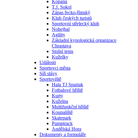
Kopaná
T.J. Sokol
Zápas řecko-římský
Klub českých turistů
Sportovní střelecký klub
Nohejbal
Agility
Základní kynologická organizace
Chrastava
Stolní tenis
Kuželky
Události
Sportovci města
Síň slávy
Sportoviště
Hala TJ Spartak
Fotbalové hřiště
Kurty
Kuželna
Multifunkční hřiště
Koupaliště
Skatepark
Pumptrack
Andělská Hora
Dokumenty a formuláře