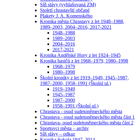
Síň slávy (vyhlašovaná ZM)
Století chrastavští občané
Plakety J. A. Komenského
Kronika města Chrastavy z let 1948–1988,
1989–2003, 2004–2016, 2017-2021
1948–1988
1989–2003
2004–2016
2017-2021
Kronika Andělské Hory z let 1924–1945
Kronika hasičů z let 1968–1979, 1980–1998
1968–1979
1980–1998
Školní kroniky z let 1919–1949, 1945–1987,
1987–2000, 1958–1991 (Školní ul.)
1919–1949
1945–1987
1987–2000
1958–1991 (Školní ul.)
Chrastava - osud sudetoněmeckého města
Chrastava - osud sudetoněmeckého města část 1
Chrastava- osud sudetoněmeckého města část 2
Sportovci města – archiv
Síň slávy – odkaz
Kronika Sokola 1947–2014