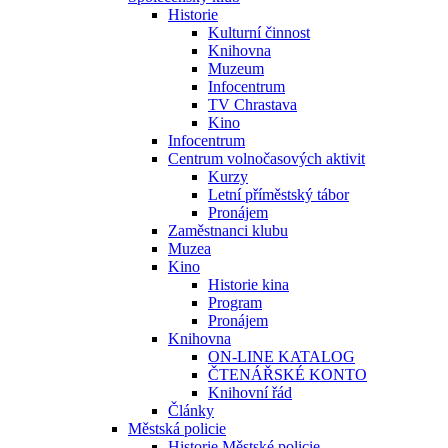
Historie
Kulturní činnost
Knihovna
Muzeum
Infocentrum
TV Chrastava
Kino
Infocentrum
Centrum volnočasových aktivit
Kurzy
Letní příměstský tábor
Pronájem
Zaměstnanci klubu
Muzea
Kino
Historie kina
Program
Pronájem
Knihovna
ON-LINE KATALOG
ČTENÁŘSKÉ KONTO
Knihovní řád
Články
Městská policie
Historie Městské policie