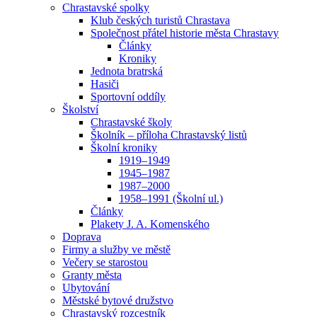
Chrastavské spolky
Klub českých turistů Chrastava
Společnost přátel historie města Chrastavy
Články
Kroniky
Jednota bratrská
Hasiči
Sportovní oddíly
Školství
Chrastavské školy
Školník – příloha Chrastavský listů
Školní kroniky
1919–1949
1945–1987
1987–2000
1958–1991 (Školní ul.)
Články
Plakety J. A. Komenského
Doprava
Firmy a služby ve městě
Večery se starostou
Granty města
Ubytování
Městské bytové družstvo
Chrastavský rozcestník