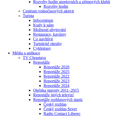
Rozvrhy hodin sportovních a zájmových klubů
Rozvrhy hodin
Centrum volnočasových aktivit
Turista
Infocentrum
Kudy k nám
Možnosti ubytování
Restaurace, kavárny
Co navštívit
Turistické okruhy
Cyklotrasy
Média a aplikace
TV Chrastava
Reportáže
Reportáže 2026
Reportáže 2025
Reportáže 2022
Reportáže 2023
Reportáže 2024
Okénka starosty 2011–2015
Reportáže jiných televizí
Reportáže rozhlasových stanic
Český rozhlas
Český rozhlas Sever
Radio Contact Liberec