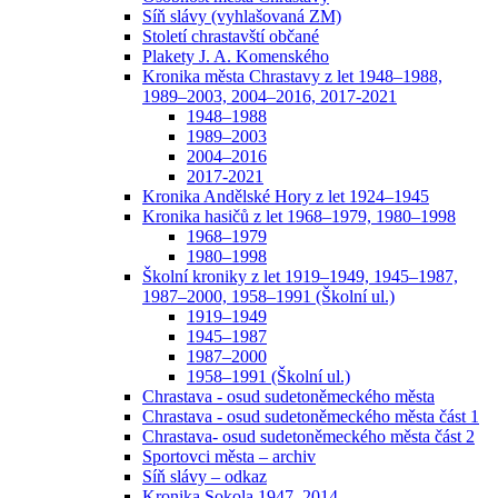
Síň slávy (vyhlašovaná ZM)
Století chrastavští občané
Plakety J. A. Komenského
Kronika města Chrastavy z let 1948–1988,
1989–2003, 2004–2016, 2017-2021
1948–1988
1989–2003
2004–2016
2017-2021
Kronika Andělské Hory z let 1924–1945
Kronika hasičů z let 1968–1979, 1980–1998
1968–1979
1980–1998
Školní kroniky z let 1919–1949, 1945–1987,
1987–2000, 1958–1991 (Školní ul.)
1919–1949
1945–1987
1987–2000
1958–1991 (Školní ul.)
Chrastava - osud sudetoněmeckého města
Chrastava - osud sudetoněmeckého města část 1
Chrastava- osud sudetoněmeckého města část 2
Sportovci města – archiv
Síň slávy – odkaz
Kronika Sokola 1947–2014