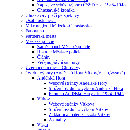
Zápisy ze schůzí výboru ČSSD z let 1945–1948
Chrastavská kronika
Chrastava z ptačí perspektivy
Osobnosti města
Mikroregion Hrádecko-Chrastavsko
Panorama
Partnerská města
Městská policie
Zaměstnanci Městské policie
Histroie Městské policie
Články
Veřejnoprávní smlouvy
Územní plán města Chrastavy
Osadní výbory (Andělská Hora,Vítkov,Víska,Vysoká)
Andělská Hora
Webové stránky Andělské Hory
Složení osadního výboru Andělská Hora
Kronika Andělské Hory z let 1924–1945
Vítkov
Webové stránky Vítkova
Složení osadního výboru Vítkov
Základní a mateřská škola Vítkov
Aktuality
Víska