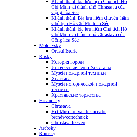
Khánh thành bia lưu niệm Chủ tịch Hồ
Chí Minh tại thành phố Chrastava của
Cộng hòa Séc
Khánh thành Bia lưu niệm chuyến thăm
Chủ tịch Hồ Chí Minh tại Séc
Khánh thành bia lưu niệm Chủ tịch Hồ
Chí Minh tại thành phố Chrastava của
Cộng hòa Séc
Moldavsky
Orasul Istoric
Rusky
История города
Интересные вещи Храставы
Музей пожарной техники
Храстава
Музей исторической пожарной
техники
Храставские торжества
Holandsky
Chrastava
Het Museum van historische
brandweertechniek
Chrastava feesten
Arabsky
Romsky