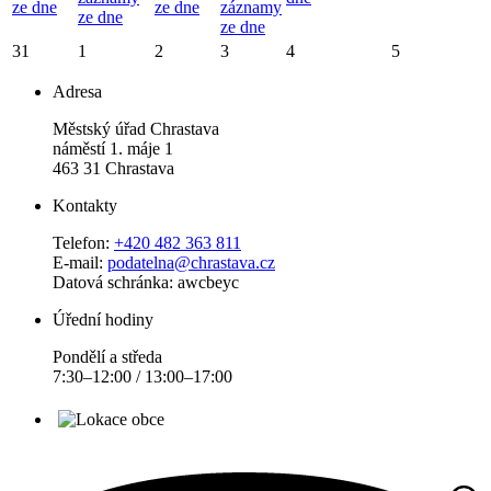
ze dne
ze dne
záznamy
ze dne
ze dne
31
1
2
3
4
5
Adresa
Městský úřad Chrastava
náměstí 1. máje 1
463 31 Chrastava
Kontakty
Telefon:
+420 482 363 811
E-mail:
podatelna@chrastava.cz
Datová schránka: awcbeyc
Úřední hodiny
Pondělí a středa
7:30–12:00 / 13:00–17:00