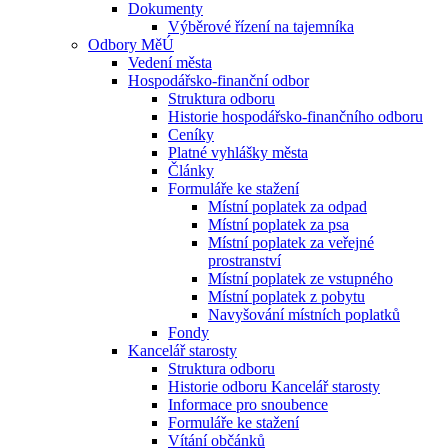
Dokumenty
Výběrové řízení na tajemníka
Odbory MěÚ
Vedení města
Hospodářsko-finanční odbor
Struktura odboru
Historie hospodářsko-finančního odboru
Ceníky
Platné vyhlášky města
Články
Formuláře ke stažení
Místní poplatek za odpad
Místní poplatek za psa
Místní poplatek za veřejné
prostranství
Místní poplatek ze vstupného
Místní poplatek z pobytu
Navyšování místních poplatků
Fondy
Kancelář starosty
Struktura odboru
Historie odboru Kancelář starosty
Informace pro snoubence
Formuláře ke stažení
Vítání občánků