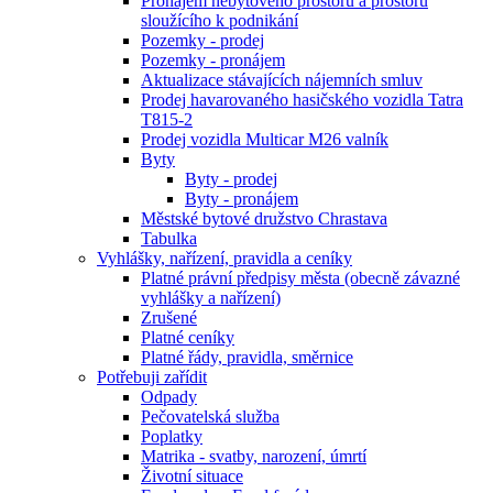
Pronájem nebytového prostoru a prostoru
sloužícího k podnikání
Pozemky - prodej
Pozemky - pronájem
Aktualizace stávajících nájemních smluv
Prodej havarovaného hasičského vozidla Tatra
T815-2
Prodej vozidla Multicar M26 valník
Byty
Byty - prodej
Byty - pronájem
Městské bytové družstvo Chrastava
Tabulka
Vyhlášky, nařízení, pravidla a ceníky
Platné právní předpisy města (obecně závazné
vyhlášky a nařízení)
Zrušené
Platné ceníky
Platné řády, pravidla, směrnice
Potřebuji zařídit
Odpady
Pečovatelská služba
Poplatky
Matrika - svatby, narození, úmrtí
Životní situace