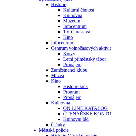
Historie
Kulturní činnost
Knihovna
Muzeum
Infocentrum
TV Chrastava
Kino
Infocentrum
Centrum volnočasových aktivit
Kurzy
Letní příměstský tábor
Pronájem
Zaměstnanci klubu
Muzea
Kino
Historie kina
Program
Pronájem
Knihovna
ON-LINE KATALOG
ČTENÁŘSKÉ KONTO
Knihovní řád
Články
Městská policie
Historie Městské policie