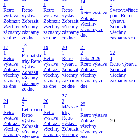
14
1
1
1
1
2
1
Retro
Retro
Retro
Retro
Svatovavřinec
Retro výstava
výstava
výstava
výstava
výstava
pouť
Retro
Zobrazit
Zobrazit
Zobrazit
Zobrazit
Zobrazit
výstava
všechny
všechny
všechny
všechny
všechny
Zobrazit
záznamy ze
záznamy
záznamy
záznamy
záznamy
všechny
dne
ze dne
ze dne
ze dne
ze dne
záznamy ze d
18
17
19
20
21
2
1
1
1
2
22
Farmářské
Retro
Retro
Retro
Léto 2026
1
trhy
Retro
výstava
výstava
výstava
Retro výstava
Retro výstava
výstava
Zobrazit
Zobrazit
Zobrazit
Zobrazit
Zobrazit
Zobrazit
všechny
všechny
všechny
všechny
všechny
všechny
záznamy
záznamy
záznamy
záznamy ze
záznamy ze d
záznamy
ze dne
ze dne
ze dne
dne
ze dne
27
25
24
26
2
2
28
1
1
Městské
Letní kino
1
Retro
Retro
trhy
Retro
Retro výstava
výstava
výstava
Retro
výstava
Zobrazit
29
Zobrazit
Zobrazit
výstava
Zobrazit
všechny
všechny
všechny
Zobrazit
všechny
záznamy ze
záznamy
záznamy
všechny
záznamy
dne