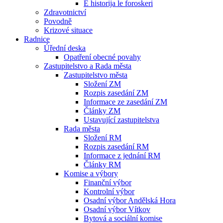
E historija le foroskeri
Zdravotnictví
Povodně
Krizové situace
Radnice
Úřední deska
Opatření obecné povahy
Zastupitelstvo a Rada města
Zastupitelstvo města
Složení ZM
Rozpis zasedání ZM
Informace ze zasedání ZM
Články ZM
Ustavující zastupitelstva
Rada města
Složení RM
Rozpis zasedání RM
Informace z jednání RM
Články RM
Komise a výbory
Finanční výbor
Kontrolní výbor
Osadní výbor Andělská Hora
Osadní výbor Vítkov
Bytová a sociální komise