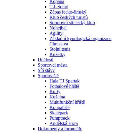
Kopaná
T.J. Sokol
Zápas řecko-římský
Klub českých turistů
Sportovní střelecký klub
Nohejbal
Agility
Základní kynologická organizace
Chrastava
Stolní tenis
Kuželky
Události
Sportovci města
Síň slávy
Sportoviště
Hala TJ Spartak
Fotbalové hřiště
Kurty
Kuželna
Multifunkční hřiště
Koupaliště
Skatepark
Pumptrack
Andělská Hora
Dokumenty a formuláře