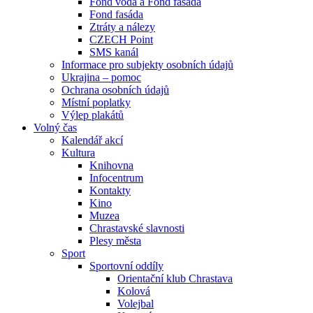
Fond voda a Fond fasáda
Fond fasáda
Ztráty a nálezy
CZECH Point
SMS kanál
Informace pro subjekty osobních údajů
Ukrajina – pomoc
Ochrana osobních údajů
Místní poplatky
Výlep plakátů
Volný čas
Kalendář akcí
Kultura
Knihovna
Infocentrum
Kontakty
Kino
Muzea
Chrastavské slavnosti
Plesy města
Sport
Sportovní oddíly
Orientační klub Chrastava
Kolová
Volejbal