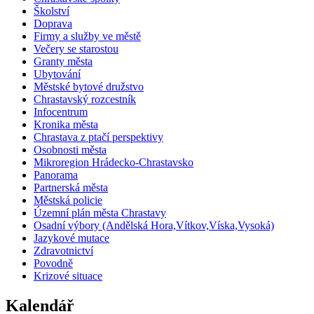
Školství
Doprava
Firmy a služby ve městě
Večery se starostou
Granty města
Ubytování
Městské bytové družstvo
Chrastavský rozcestník
Infocentrum
Kronika města
Chrastava z ptačí perspektivy
Osobnosti města
Mikroregion Hrádecko-Chrastavsko
Panorama
Partnerská města
Městská policie
Územní plán města Chrastavy
Osadní výbory (Andělská Hora,Vítkov,Víska,Vysoká)
Jazykové mutace
Zdravotnictví
Povodně
Krizové situace
Kalendář