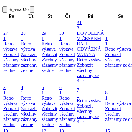
Srpen
2026
Po
Út
St
Čt
Pá
So
31
3
27
28
29
30
DOVOLENÁ
1
1
1
1
V ČESKÉM
1
Retro
Retro
Retro
Retro
RÁJI
1
výstava
výstava
výstava
výstava
ODVÁŽNÁ
Retro výstava
Zobrazit
Zobrazit
Zobrazit
Zobrazit
VAIANA
Zobrazit
všechny
všechny
všechny
všechny
Retro výstava
všechny
záznamy
záznamy
záznamy
záznamy
Zobrazit
záznamy ze d
ze dne
ze dne
ze dne
ze dne
všechny
záznamy ze
dne
3
4
5
6
7
1
1
1
1
8
1
Retro
Retro
Retro
Retro
1
Retro výstava
výstava
výstava
výstava
výstava
Retro výstava
Zobrazit
Zobrazit
Zobrazit
Zobrazit
Zobrazit
Zobrazit
všechny
všechny
všechny
všechny
všechny
všechny
záznamy ze
záznamy
záznamy
záznamy
záznamy
záznamy ze d
dne
ze dne
ze dne
ze dne
ze dne
10
11
12
13
15