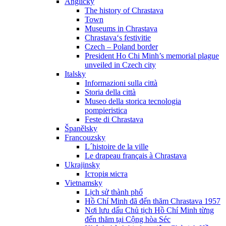
Anglicky
The history of Chrastava
Town
Museums in Chrastava
Chrastava‘s festivitie
Czech – Poland border
President Ho Chi Minh’s memorial plague
unveiled in Czech city
Italsky
Informazioni sulla città
Storia della città
Museo della storica tecnologia
pompieristica
Feste di Chrastava
Španělsky
Francouzsky
L´histoire de la ville
Le drapeau français à Chrastava
Ukrajinsky
Історія міста
Vietnamsky
Lịch sử thành phố
Hồ Chí Minh đã đến thăm Chrastava 1957
Nơi lưu dấu Chủ tịch Hồ Chí Minh từng
đến thăm tại Cộng hòa Séc