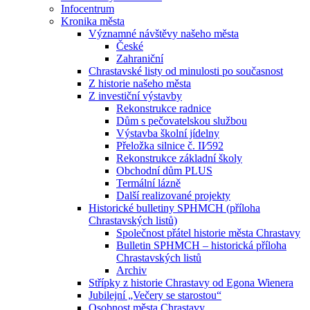
Infocentrum
Kronika města
Významné návštěvy našeho města
České
Zahraniční
Chrastavské listy od minulosti po současnost
Z historie našeho města
Z investiční výstavby
Rekonstrukce radnice
Dům s pečovatelskou službou
Výstavba školní jídelny
Přeložka silnice č. II⁄592
Rekonstrukce základní školy
Obchodní dům PLUS
Termální lázně
Další realizované projekty
Historické bulletiny SPHMCH (příloha
Chrastavských listů)
Společnost přátel historie města Chrastavy
Bulletin SPHMCH – historická příloha
Chrastavských listů
Archiv
Střípky z historie Chrastavy od Egona Wienera
Jubilejní „Večery se starostou“
Osobnost města Chrastavy