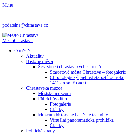
Menu
podatelna@chrastava.cz
Město
Chrastava
O městě
Aktuality
Historie města
Šest století chrastavských starostů
Starostové města Chrastava – fotogalerie
Chronologický přehled starostů od roku
1411 do současnosti
Chrastavská muzea
Městské muzeum
Führichův dům
Fotogalerie
Články
Muzeum historické hasičské techniky
Virtuální panoramatická prohlídka
Články
Politické strany