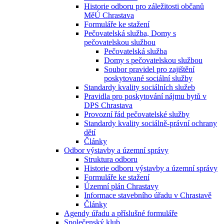
Historie odboru pro záležitosti občanů
MěÚ Chrastava
Formuláře ke stažení
Pečovatelská služba, Domy s
pečovatelskou službou
Pečovatelská služba
Domy s pečovatelskou službou
Soubor pravidel pro zajištění
poskytované sociální služby
Standardy kvality sociálních služeb
Pravidla pro poskytování nájmu bytů v
DPS Chrastava
Provozní řád pečovatelské služby
Standardy kvality sociálně-právní ochrany
dětí
Články
Odbor výstavby a územní správy
Struktura odboru
Historie odboru výstavby a územní správy
Formuláře ke stažení
Územní plán Chrastavy
Informace stavebního úřadu v Chrastavě
Články
Agendy úřadu a příslušné formuláře
Společenský klub