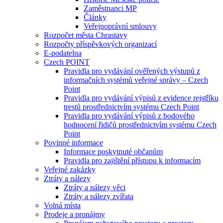
Zaměstnanci MP
Články
Veřejnoprávní smlouvy
Rozpočet města Chrastavy
Rozpočty příspěvkových organizací
E-podatelna
Czech POINT
Pravidla pro vydávání ověřených výstupů z
informačních systémů veřejné správy – Czech
Point
Pravidla pro vydávání výpisů z evidence rejstříku
trestů prostřednictvím systému Czech Point
Pravidla pro vydávání výpisů z bodového
hodnocení řidičů prostřednictvím systému Czech
Point
Povinné informace
Informace poskytnuté občanům
Pravidla pro zajištění přístupu k informacím
Veřejné zakázky
Ztráty a nálezy
Ztráty a nálezy věci
Ztráty a nálezy zvířata
Volná místa
Prodeje a pronájmy