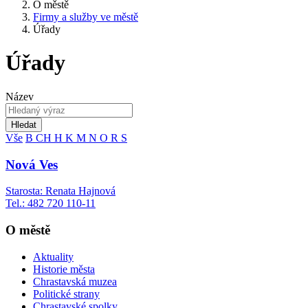
O městě
Firmy a služby ve městě
Úřady
Úřady
Název
Hledat
Vše
B
CH
H
K
M
N
O
R
S
Nová Ves
Starosta: Renata Hajnová
Tel.: 482 720 110-11
O městě
Aktuality
Historie města
Chrastavská muzea
Politické strany
Chrastavské spolky