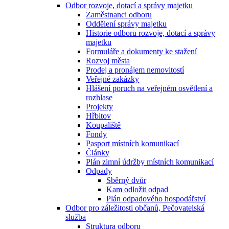
Odbor rozvoje, dotací a správy majetku
Zaměstnanci odboru
Oddělení správy majetku
Historie odboru rozvoje, dotací a správy
majetku
Formuláře a dokumenty ke stažení
Rozvoj města
Prodej a pronájem nemovitostí
Veřejné zakázky
Hlášení poruch na veřejném osvětlení a
rozhlase
Projekty
Hřbitov
Koupaliště
Fondy
Pasport místních komunikací
Články
Plán zimní údržby místních komunikací
Odpady
Sběrný dvůr
Kam odložit odpad
Plán odpadového hospodářství
Odbor pro záležitosti občanů, Pečovatelská
služba
Struktura odboru