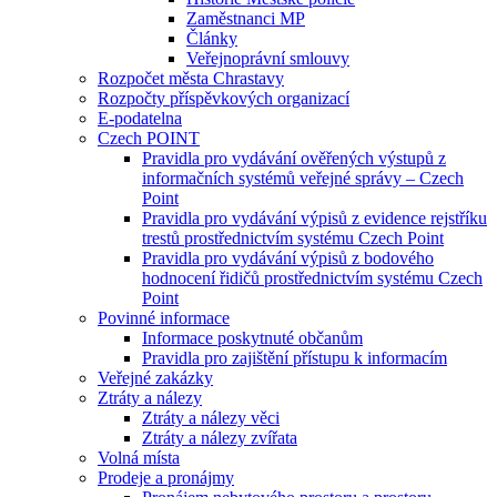
Zaměstnanci MP
Články
Veřejnoprávní smlouvy
Rozpočet města Chrastavy
Rozpočty příspěvkových organizací
E-podatelna
Czech POINT
Pravidla pro vydávání ověřených výstupů z
informačních systémů veřejné správy – Czech
Point
Pravidla pro vydávání výpisů z evidence rejstříku
trestů prostřednictvím systému Czech Point
Pravidla pro vydávání výpisů z bodového
hodnocení řidičů prostřednictvím systému Czech
Point
Povinné informace
Informace poskytnuté občanům
Pravidla pro zajištění přístupu k informacím
Veřejné zakázky
Ztráty a nálezy
Ztráty a nálezy věci
Ztráty a nálezy zvířata
Volná místa
Prodeje a pronájmy