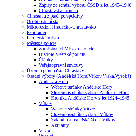
Zápisy ze schůzí výboru ČSSD z let 1945–1948
Chrastavská kronika
Chrastava z ptačí perspektivy
Osobnosti města
Mikroregion Hrádecko-Chrastavsko
Panorama
Partnerská města
Městská policie
Zaměstnanci Městské policie
Histroie Městské policie
Články
Veřejnoprávní smlouvy
Územní plán města Chrastavy
Osadní výbory (Andělská Hora,Vítkov,Víska,Vysoká)
Andělská Hora
Webové stránky Andělské Hory
Složení osadního výboru Andělská Hora
Kronika Andělské Hory z let 1924–1945
Vítkov
Webové stránky Vítkova
Složení osadního výboru Vítkov
Základní a mateřská škola Vítkov
Aktuality
Víska