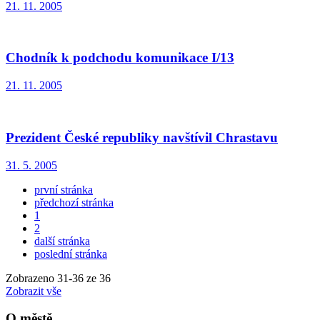
21. 11. 2005
Chodník k podchodu komunikace I/13
21. 11. 2005
Prezident České republiky navštívil Chrastavu
31. 5. 2005
první stránka
předchozí stránka
1
2
další stránka
poslední stránka
Zobrazeno
31
-
36
ze 36
Zobrazit vše
O městě