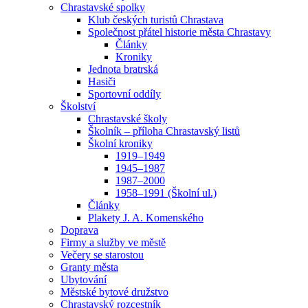
Chrastavské spolky
Klub českých turistů Chrastava
Společnost přátel historie města Chrastavy
Články
Kroniky
Jednota bratrská
Hasiči
Sportovní oddíly
Školství
Chrastavské školy
Školník – příloha Chrastavský listů
Školní kroniky
1919–1949
1945–1987
1987–2000
1958–1991 (Školní ul.)
Články
Plakety J. A. Komenského
Doprava
Firmy a služby ve městě
Večery se starostou
Granty města
Ubytování
Městské bytové družstvo
Chrastavský rozcestník