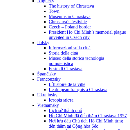
Anglicky
The history of Chrastava
Town
Museums in Chrastava
Chrastava‘s festivitie
Czech – Poland border
President Ho Chi Minh’s memorial plague
unveiled in Czech city
Italsky
Informazioni sulla città
Storia della città
Museo della storica tecnologia
pompieristica
Feste di Chrastava
Španělsky
Francouzsky
L´histoire de la ville
Le drapeau français à Chrastava
Ukrajinsky
Історія міста
Vietnamsky
Lịch sử thành phố
Hồ Chí Minh đã đến thăm Chrastava 1957
Nơi lưu dấu Chủ tịch Hồ Chí Minh từng
đến thăm tại Cộng hòa Séc