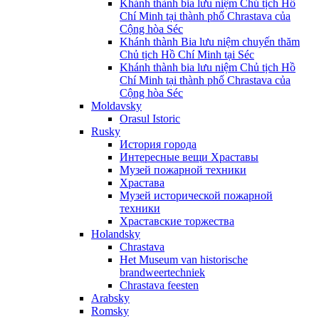
Khánh thành bia lưu niệm Chủ tịch Hồ
Chí Minh tại thành phố Chrastava của
Cộng hòa Séc
Khánh thành Bia lưu niệm chuyến thăm
Chủ tịch Hồ Chí Minh tại Séc
Khánh thành bia lưu niệm Chủ tịch Hồ
Chí Minh tại thành phố Chrastava của
Cộng hòa Séc
Moldavsky
Orasul Istoric
Rusky
История города
Интересные вещи Храставы
Музей пожарной техники
Храстава
Музей исторической пожарной
техники
Храставские торжества
Holandsky
Chrastava
Het Museum van historische
brandweertechniek
Chrastava feesten
Arabsky
Romsky