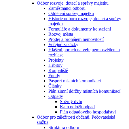
Odbor rozvoje, dotací a správy majetku
Zaměstnanci odboru
Oddělení správy majetku
Historie odboru rozvoje, dotací a správy
majetku
Formuláře a dokumenty ke stažení
Rozvoj města
Prodej a pronájem nemovitostí
Veřejné zakázky
Hlášení poruch na veřejném osvětlení a
rozhlase
Projekty
Hřbitov
Koupaliště
Fondy
Pasport místních komunikací
Články
Plán zimní údržby místních komunikací
Odpady
Sběrný dvůr
Kam odložit odpad
Plán odpadového hospodářství
Odbor pro záležitosti občanů, Pečovatelská
služba
Struktura odboru