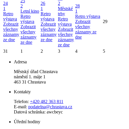
25
24
26
2
2
28
1
1
Městské
Letní kino
1
Retro
Retro
trhy
Retro
Retro výstava
výstava
výstava
Retro
výstava
Zobrazit
29
Zobrazit
Zobrazit
výstava
Zobrazit
všechny
všechny
všechny
Zobrazit
všechny
záznamy ze
záznamy
záznamy
všechny
záznamy
dne
ze dne
ze dne
záznamy
ze dne
ze dne
31
1
2
3
4
5
Adresa
Městský úřad Chrastava
náměstí 1. máje 1
463 31 Chrastava
Kontakty
Telefon:
+420 482 363 811
E-mail:
podatelna@chrastava.cz
Datová schránka: awcbeyc
Úřední hodiny