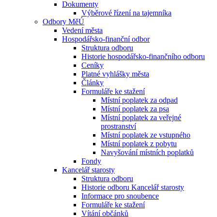
Dokumenty
Výběrové řízení na tajemníka
Odbory MěÚ
Vedení města
Hospodářsko-finanční odbor
Struktura odboru
Historie hospodářsko-finančního odboru
Ceníky
Platné vyhlášky města
Články
Formuláře ke stažení
Místní poplatek za odpad
Místní poplatek za psa
Místní poplatek za veřejné
prostranství
Místní poplatek ze vstupného
Místní poplatek z pobytu
Navyšování místních poplatků
Fondy
Kancelář starosty
Struktura odboru
Historie odboru Kancelář starosty
Informace pro snoubence
Formuláře ke stažení
Vítání občánků