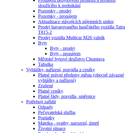
Pronájem nebytového prostoru a prostoru
sloužícího k podnikání
Pozemky - prodej
Pozemky - pronájem
Aktualizace stávajících nájemních smluv
Prodej havarovaného hasičského vozidla Tatra
T815-2
Prodej vozidla Multicar M26 valník
Byty
Byty - prodej
Byty - pronájem
Městské bytové družstvo Chrastava
Tabulka
Vyhlášky, nařízení, pravidla a ceníky
Platné právní předpisy města (obecně závazné
vyhlášky a nařízení)
Zrušené
Platné ceníky
Platné řády, pravidla, směrnice
Potřebuji zařídit
Odpady
Pečovatelská služba
Poplatky
Matrika - svatby, narození, úmrtí
Životní situace