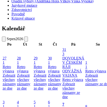
Osadní výbory (Andělská Hora,Vítkov,Víska,Vysoká)
Jazykové mutace
Zdravotnictví
Povodně
Krizové situace
Kalendář
Srpen
2026
Po
Út
St
Čt
Pá
So
31
3
27
28
29
30
DOVOLENÁ
1
1
1
1
V ČESKÉM
1
Retro
Retro
Retro
Retro
RÁJI
1
výstava
výstava
výstava
výstava
ODVÁŽNÁ
Retro výstava
Zobrazit
Zobrazit
Zobrazit
Zobrazit
VAIANA
Zobrazit
všechny
všechny
všechny
všechny
Retro výstava
všechny
záznamy
záznamy
záznamy
záznamy
Zobrazit
záznamy ze d
ze dne
ze dne
ze dne
ze dne
všechny
záznamy ze
dne
3
4
5
6
7
1
1
1
1
8