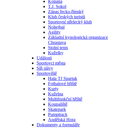
Kopaná
T.J. Sokol
Zápas řecko-římský
Klub českých turistů
Sportovní střelecký klub
Nohejbal
Agility
Základní kynologická organizace
Chrastava
Stolní tenis
Kuželky
Události
Sportovci města
Síň slávy
Sportoviště
Hala TJ Spartak
Fotbalové hřiště
Kurty
Kuželna
Multifunkční hřiště
Koupaliště
Skatepark
Pumptrack
Andělská Hora
Dokumenty a formuláře