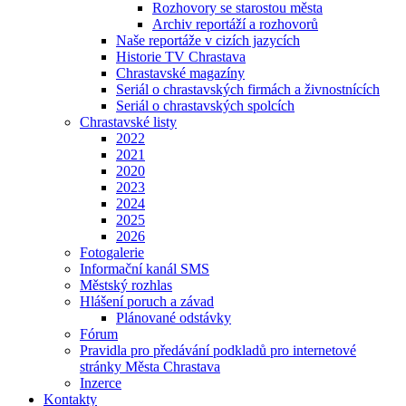
Rozhovory se starostou města
Archiv reportáží a rozhovorů
Naše reportáže v cizích jazycích
Historie TV Chrastava
Chrastavské magazíny
Seriál o chrastavských firmách a živnostnících
Seriál o chrastavských spolcích
Chrastavské listy
2022
2021
2020
2023
2024
2025
2026
Fotogalerie
Informační kanál SMS
Městský rozhlas
Hlášení poruch a závad
Plánované odstávky
Fórum
Pravidla pro předávání podkladů pro internetové
stránky Města Chrastava
Inzerce
Kontakty