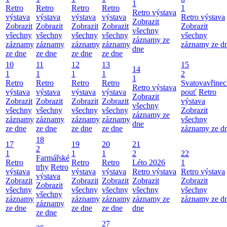
1
Retro
Retro
Retro
Retro
1
Retro výstava
výstava
výstava
výstava
výstava
Retro výstava
Zobrazit
Zobrazit
Zobrazit
Zobrazit
Zobrazit
Zobrazit
všechny
všechny
všechny
všechny
všechny
všechny
záznamy ze
záznamy
záznamy
záznamy
záznamy
záznamy ze d
dne
ze dne
ze dne
ze dne
ze dne
10
11
12
13
15
14
1
1
1
1
2
1
Retro
Retro
Retro
Retro
Svatovavřinec
Retro výstava
výstava
výstava
výstava
výstava
pouť
Retro
Zobrazit
Zobrazit
Zobrazit
Zobrazit
Zobrazit
výstava
všechny
všechny
všechny
všechny
všechny
Zobrazit
záznamy ze
záznamy
záznamy
záznamy
záznamy
všechny
dne
ze dne
ze dne
ze dne
ze dne
záznamy ze d
18
17
19
20
21
2
1
1
1
2
22
Farmářské
Retro
Retro
Retro
Léto 2026
1
trhy
Retro
výstava
výstava
výstava
Retro výstava
Retro výstava
výstava
Zobrazit
Zobrazit
Zobrazit
Zobrazit
Zobrazit
Zobrazit
všechny
všechny
všechny
všechny
všechny
všechny
záznamy
záznamy
záznamy
záznamy ze
záznamy ze d
záznamy
ze dne
ze dne
ze dne
dne
ze dne
27