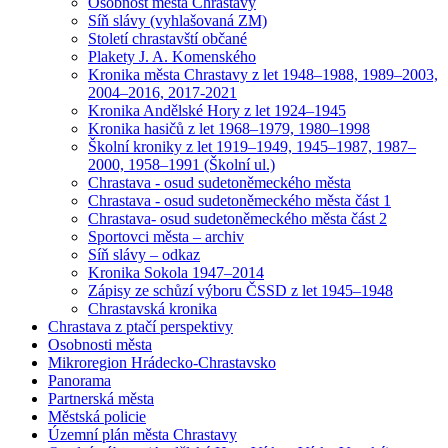
Osobnost města Chrastavy
Síň slávy (vyhlašovaná ZM)
Století chrastavští občané
Plakety J. A. Komenského
Kronika města Chrastavy z let 1948–1988, 1989–2003,
2004–2016, 2017-2021
Kronika Andělské Hory z let 1924–1945
Kronika hasičů z let 1968–1979, 1980–1998
Školní kroniky z let 1919–1949, 1945–1987, 1987–
2000, 1958–1991 (Školní ul.)
Chrastava - osud sudetoněmeckého města
Chrastava - osud sudetoněmeckého města část 1
Chrastava- osud sudetoněmeckého města část 2
Sportovci města – archiv
Síň slávy – odkaz
Kronika Sokola 1947–2014
Zápisy ze schůzí výboru ČSSD z let 1945–1948
Chrastavská kronika
Chrastava z ptačí perspektivy
Osobnosti města
Mikroregion Hrádecko-Chrastavsko
Panorama
Partnerská města
Městská policie
Územní plán města Chrastavy