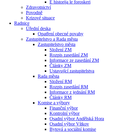
E historija le foroskeri
Zdravotnictví
Povodně
Krizové situace
Radnice
Úřední deska
Opatření obecné povahy
Zastupitelstvo a Rada města
Zastupitelstvo města
Složení ZM
Rozpis zasedání ZM
Informace ze zasedání ZM
Články ZM
Ustavující zastupitelstva
Rada města
Složení RM
Rozpis zasedání RM
Informace z jednání RM
Články RM
Komise a výbory
Finanční výbor
Kontrolní výbor
Osadní výbor Andělská Hora
Osadní výbor Vítkov
Bytová a sociální komise