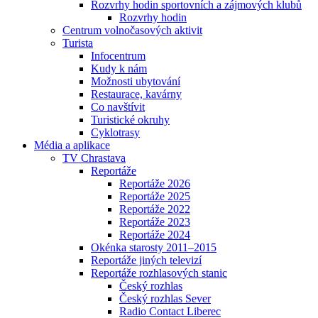
Rozvrhy hodin sportovních a zájmových klubů
Rozvrhy hodin
Centrum volnočasových aktivit
Turista
Infocentrum
Kudy k nám
Možnosti ubytování
Restaurace, kavárny
Co navštívit
Turistické okruhy
Cyklotrasy
Média a aplikace
TV Chrastava
Reportáže
Reportáže 2026
Reportáže 2025
Reportáže 2022
Reportáže 2023
Reportáže 2024
Okénka starosty 2011–2015
Reportáže jiných televizí
Reportáže rozhlasových stanic
Český rozhlas
Český rozhlas Sever
Radio Contact Liberec