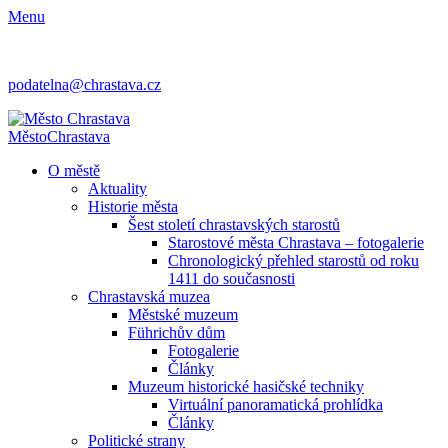
Menu
podatelna@chrastava.cz
Město
Chrastava
O městě
Aktuality
Historie města
Šest století chrastavských starostů
Starostové města Chrastava – fotogalerie
Chronologický přehled starostů od roku
1411 do současnosti
Chrastavská muzea
Městské muzeum
Führichův dům
Fotogalerie
Články
Muzeum historické hasičské techniky
Virtuální panoramatická prohlídka
Články
Politické strany