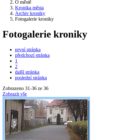
O městě
Kronika města
Archiv kroniky
Fotogalerie kroniky
Fotogalerie kroniky
první stránka
předchozí stránka
1
2
další stránka
poslední stránka
Zobrazeno
31
-
36
ze 36
Zobrazit vše