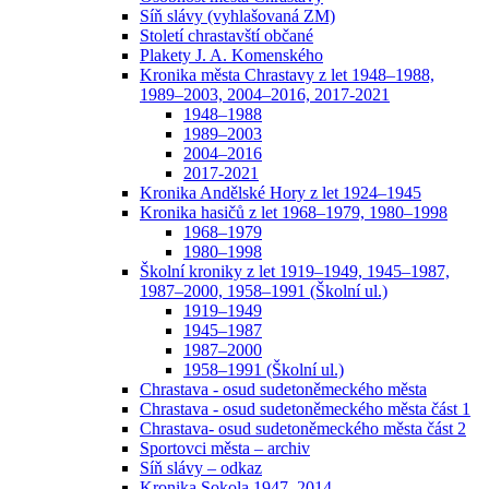
Síň slávy (vyhlašovaná ZM)
Století chrastavští občané
Plakety J. A. Komenského
Kronika města Chrastavy z let 1948–1988,
1989–2003, 2004–2016, 2017-2021
1948–1988
1989–2003
2004–2016
2017-2021
Kronika Andělské Hory z let 1924–1945
Kronika hasičů z let 1968–1979, 1980–1998
1968–1979
1980–1998
Školní kroniky z let 1919–1949, 1945–1987,
1987–2000, 1958–1991 (Školní ul.)
1919–1949
1945–1987
1987–2000
1958–1991 (Školní ul.)
Chrastava - osud sudetoněmeckého města
Chrastava - osud sudetoněmeckého města část 1
Chrastava- osud sudetoněmeckého města část 2
Sportovci města – archiv
Síň slávy – odkaz
Kronika Sokola 1947–2014