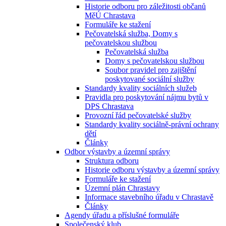
Historie odboru pro záležitosti občanů
MěÚ Chrastava
Formuláře ke stažení
Pečovatelská služba, Domy s
pečovatelskou službou
Pečovatelská služba
Domy s pečovatelskou službou
Soubor pravidel pro zajištění
poskytované sociální služby
Standardy kvality sociálních služeb
Pravidla pro poskytování nájmu bytů v
DPS Chrastava
Provozní řád pečovatelské služby
Standardy kvality sociálně-právní ochrany
dětí
Články
Odbor výstavby a územní správy
Struktura odboru
Historie odboru výstavby a územní správy
Formuláře ke stažení
Územní plán Chrastavy
Informace stavebního úřadu v Chrastavě
Články
Agendy úřadu a příslušné formuláře
Společenský klub