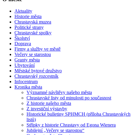
Aktuality
Historie města
Chrastavská muzea
Politické strany
Chrastavské spolky
Školství
Doprava
Firmy a služby ve městě
Večery se starostou
Granty města
Ubytování
Městské bytové družstvo
Chrastavský rozcestník
Infocentrum
Kronika města
Významné návštěvy našeho města
Chrastavské listy od minulosti po současnost
Z historie našeho města
Z investiční výstavby
Historické bulletiny SPHMCH (příloha Chrastavských
listů)
Střípky z historie Chrastavy od Egona Wienera
Jubilejní „Večery se starostou“