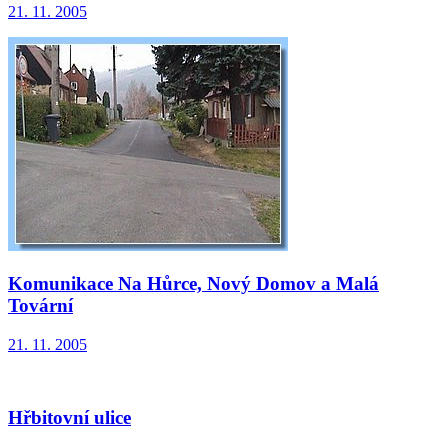
21. 11. 2005
Komunikace Na Hůrce, Nový Domov a Malá
Tovární
21. 11. 2005
Hřbitovní ulice