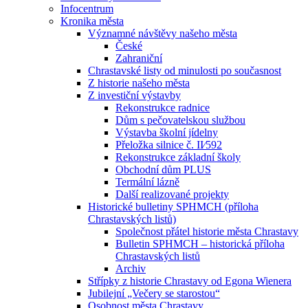
Infocentrum
Kronika města
Významné návštěvy našeho města
České
Zahraniční
Chrastavské listy od minulosti po současnost
Z historie našeho města
Z investiční výstavby
Rekonstrukce radnice
Dům s pečovatelskou službou
Výstavba školní jídelny
Přeložka silnice č. II⁄592
Rekonstrukce základní školy
Obchodní dům PLUS
Termální lázně
Další realizované projekty
Historické bulletiny SPHMCH (příloha
Chrastavských listů)
Společnost přátel historie města Chrastavy
Bulletin SPHMCH – historická příloha
Chrastavských listů
Archiv
Střípky z historie Chrastavy od Egona Wienera
Jubilejní „Večery se starostou“
Osobnost města Chrastavy