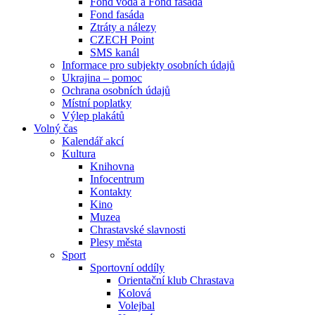
Fond voda a Fond fasáda
Fond fasáda
Ztráty a nálezy
CZECH Point
SMS kanál
Informace pro subjekty osobních údajů
Ukrajina – pomoc
Ochrana osobních údajů
Místní poplatky
Výlep plakátů
Volný čas
Kalendář akcí
Kultura
Knihovna
Infocentrum
Kontakty
Kino
Muzea
Chrastavské slavnosti
Plesy města
Sport
Sportovní oddíly
Orientační klub Chrastava
Kolová
Volejbal