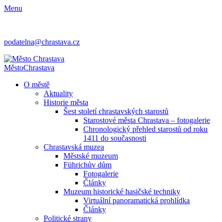
Menu
podatelna@chrastava.cz
Město
Chrastava
O městě
Aktuality
Historie města
Šest století chrastavských starostů
Starostové města Chrastava – fotogalerie
Chronologický přehled starostů od roku
1411 do současnosti
Chrastavská muzea
Městské muzeum
Führichův dům
Fotogalerie
Články
Muzeum historické hasičské techniky
Virtuální panoramatická prohlídka
Články
Politické strany