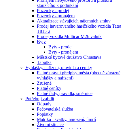
Pronájem nebytového prostoru a prostoru
sloužícího k podnikání
Pozemky - prodej
Pozemky - pronájem
Aktualizace stávajících nájemních smluv
Prodej havarovaného hasičského vozidla Tatra
T815-2
Prodej vozidla Multicar M26 valník
Byty
Byty - prodej
Byty - pronájem
Městské bytové družstvo Chrastava
Tabulka
Vyhlášky, nařízení, pravidla a ceníky
Platné právní předpisy města (obecně závazné
vyhlášky a nařízení)
Zrušené
Platné ceníky
Platné řády, pravidla, směrnice
Potřebuji zařídit
Odpady
Pečovatelská služba
Poplatky
Matrika - svatby, narození, úmrtí
Životní situace