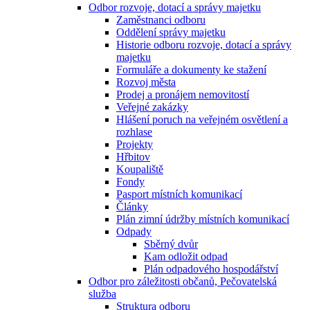
Odbor rozvoje, dotací a správy majetku
Zaměstnanci odboru
Oddělení správy majetku
Historie odboru rozvoje, dotací a správy
majetku
Formuláře a dokumenty ke stažení
Rozvoj města
Prodej a pronájem nemovitostí
Veřejné zakázky
Hlášení poruch na veřejném osvětlení a
rozhlase
Projekty
Hřbitov
Koupaliště
Fondy
Pasport místních komunikací
Články
Plán zimní údržby místních komunikací
Odpady
Sběrný dvůr
Kam odložit odpad
Plán odpadového hospodářství
Odbor pro záležitosti občanů, Pečovatelská
služba
Struktura odboru