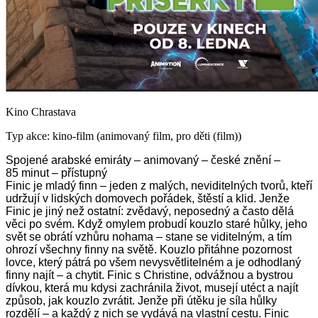
Kino Chrastava
Typ akce: kino-film (animovaný film, pro děti (film))
Spojené arabské emiráty – animovaný – české znění –
85 minut – přístupný
Finic je mladý finn – jeden z malých, neviditelných tvorů, kteří
udržují v lidských domovech pořádek, štěstí a klid. Jenže
Finic je jiný než ostatní: zvědavý, neposedný a často dělá
věci po svém. Když omylem probudí kouzlo staré hůlky, jeho
svět se obrátí vzhůru nohama – stane se viditelným, a tím
ohrozí všechny finny na světě. Kouzlo přitáhne pozornost
lovce, který pátrá po všem nevysvětlitelném a je odhodlaný
finny najít – a chytit. Finic s Christine, odvážnou a bystrou
dívkou, která mu kdysi zachránila život, musejí utéct a najít
způsob, jak kouzlo zvrátit. Jenže při útěku je síla hůlky
rozdělí – a každý z nich se vydává na vlastní cestu. Finic