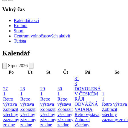
Volný čas
Kalendář akcí
Kultura
Sport
Centrum volnočasových aktivit
Turista
Kalendář
Srpen
2026
Po
Út
St
Čt
Pá
So
31
3
27
28
29
30
DOVOLENÁ
1
1
1
1
V ČESKÉM
1
Retro
Retro
Retro
Retro
RÁJI
1
výstava
výstava
výstava
výstava
ODVÁŽNÁ
Retro výstava
Zobrazit
Zobrazit
Zobrazit
Zobrazit
VAIANA
Zobrazit
všechny
všechny
všechny
všechny
Retro výstava
všechny
záznamy
záznamy
záznamy
záznamy
Zobrazit
záznamy ze d
ze dne
ze dne
ze dne
ze dne
všechny