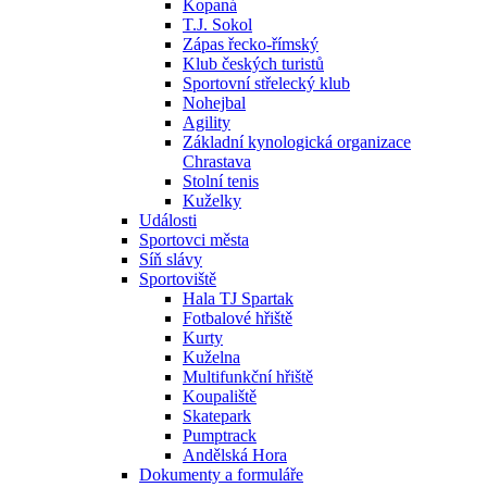
Kopaná
T.J. Sokol
Zápas řecko-římský
Klub českých turistů
Sportovní střelecký klub
Nohejbal
Agility
Základní kynologická organizace
Chrastava
Stolní tenis
Kuželky
Události
Sportovci města
Síň slávy
Sportoviště
Hala TJ Spartak
Fotbalové hřiště
Kurty
Kuželna
Multifunkční hřiště
Koupaliště
Skatepark
Pumptrack
Andělská Hora
Dokumenty a formuláře