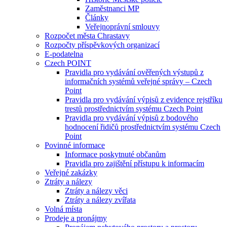
Zaměstnanci MP
Články
Veřejnoprávní smlouvy
Rozpočet města Chrastavy
Rozpočty příspěvkových organizací
E-podatelna
Czech POINT
Pravidla pro vydávání ověřených výstupů z
informačních systémů veřejné správy – Czech
Point
Pravidla pro vydávání výpisů z evidence rejstříku
trestů prostřednictvím systému Czech Point
Pravidla pro vydávání výpisů z bodového
hodnocení řidičů prostřednictvím systému Czech
Point
Povinné informace
Informace poskytnuté občanům
Pravidla pro zajištění přístupu k informacím
Veřejné zakázky
Ztráty a nálezy
Ztráty a nálezy věci
Ztráty a nálezy zvířata
Volná místa
Prodeje a pronájmy