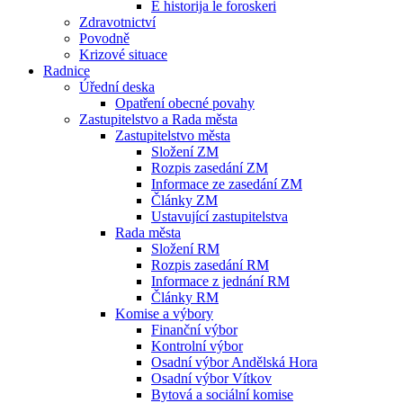
E historija le foroskeri
Zdravotnictví
Povodně
Krizové situace
Radnice
Úřední deska
Opatření obecné povahy
Zastupitelstvo a Rada města
Zastupitelstvo města
Složení ZM
Rozpis zasedání ZM
Informace ze zasedání ZM
Články ZM
Ustavující zastupitelstva
Rada města
Složení RM
Rozpis zasedání RM
Informace z jednání RM
Články RM
Komise a výbory
Finanční výbor
Kontrolní výbor
Osadní výbor Andělská Hora
Osadní výbor Vítkov
Bytová a sociální komise