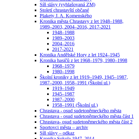
Síň slávy (vyhlašovaná ZM)
Století chrastavští občané
Plakety J. A. Komenského
Kronika města Chrastavy z let 1948–1988,
1989–2003, 2004–2016, 2017-2021
1948–1988
1989–2003
2004–2016
2017-2021
Kronika Andělské Hory z let 1924–1945
Kronika hasičů z let 1968–1979, 1980–1998
1968–1979
1980–1998
Školní kroniky z let 1919–1949, 1945–1987,
1987–2000, 1958–1991 (Školní ul.)
1919–1949
1945–1987
1987–2000
1958–1991 (Školní ul.)
Chrastava - osud sudetoněmeckého města
Chrastava - osud sudetoněmeckého města část 1
Chrastava- osud sudetoněmeckého města část 2
Sportovci města – archiv
Síň slávy – odkaz
Kronika Sokola 1947–2014