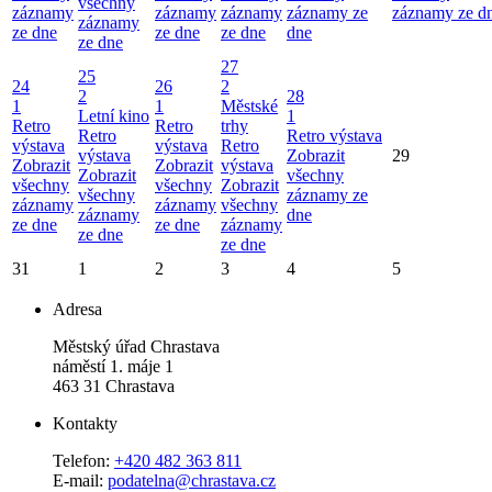
všechny
záznamy
záznamy
záznamy
záznamy ze
záznamy ze d
záznamy
ze dne
ze dne
ze dne
dne
ze dne
27
25
24
26
2
2
28
1
1
Městské
Letní kino
1
Retro
Retro
trhy
Retro
Retro výstava
výstava
výstava
Retro
výstava
Zobrazit
29
Zobrazit
Zobrazit
výstava
Zobrazit
všechny
všechny
všechny
Zobrazit
všechny
záznamy ze
záznamy
záznamy
všechny
záznamy
dne
ze dne
ze dne
záznamy
ze dne
ze dne
31
1
2
3
4
5
Adresa
Městský úřad Chrastava
náměstí 1. máje 1
463 31 Chrastava
Kontakty
Telefon:
+420 482 363 811
E-mail:
podatelna@chrastava.cz