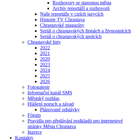
Rozhovory se starostou města
Archiv reportáží a rozhovorů
Naše reportáže v cizích jazycích
Historie TV Chrastava
Chrastavské magazíny
Seriál o chrastavských firmách a živnostnících
Seriál o chrastavských spolcích
Chrastavské listy
2022
2021
2020
2023
2024
2025
2026
Fotogalerie
Informační kanál SMS
Městský rozhlas
Hlášení poruch a závad
Plánované odstávky
Fórum
Pravidla pro předávání podkladů pro internetové
stránky Města Chrastava
Inzerce
Kontakty