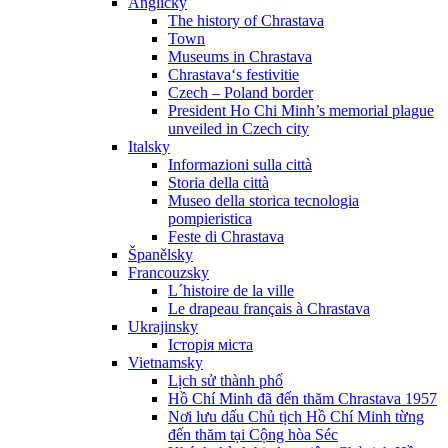
Anglicky
The history of Chrastava
Town
Museums in Chrastava
Chrastava‘s festivitie
Czech – Poland border
President Ho Chi Minh’s memorial plague
unveiled in Czech city
Italsky
Informazioni sulla città
Storia della città
Museo della storica tecnologia
pompieristica
Feste di Chrastava
Španělsky
Francouzsky
L´histoire de la ville
Le drapeau français à Chrastava
Ukrajinsky
Історія міста
Vietnamsky
Lịch sử thành phố
Hồ Chí Minh đã đến thăm Chrastava 1957
Nơi lưu dấu Chủ tịch Hồ Chí Minh từng
đến thăm tại Cộng hòa Séc