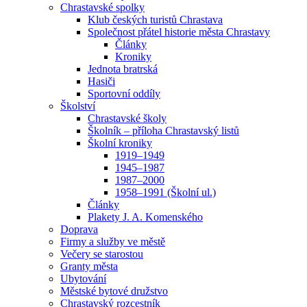
Chrastavské spolky
Klub českých turistů Chrastava
Společnost přátel historie města Chrastavy
Články
Kroniky
Jednota bratrská
Hasiči
Sportovní oddíly
Školství
Chrastavské školy
Školník – příloha Chrastavský listů
Školní kroniky
1919–1949
1945–1987
1987–2000
1958–1991 (Školní ul.)
Články
Plakety J. A. Komenského
Doprava
Firmy a služby ve městě
Večery se starostou
Granty města
Ubytování
Městské bytové družstvo
Chrastavský rozcestník