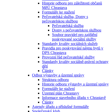
Historie odboru pro záležitosti občanů
MěÚ Chrastava
Formuláře ke stažení
Pečovatelská služba, Domy s
pečovatelskou službou
Pečovatelská služba
Domy s pečovatelskou službou
Soubor pravidel pro zajištění
poskytované sociální služby
Standardy kvality sociálních služeb
Pravidla pro poskytování nájmu bytů v
DPS Chrastava
Provozní řád pečovatelské služby
Standardy kvality sociálně-právní ochrany
dětí
Články
Odbor výstavby a územní správy
Struktura odboru
Historie odboru výstavby a územní správy
Formuláře ke stažení
Územní plán Chrastavy
Informace stavebního úřadu v Chrastavě
Články
Agendy úřadu a příslušné formuláře
Společenský klub