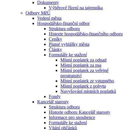
Dokumenty
Výběrové řízení na tajemníka
Odbory MěÚ
Vedení města
Hospodářsko-finanční odbor
Struktura odboru
Historie hospodářsko-finančního odboru
Ceníky
Platné vyhlášky města
Články
Formuláře ke stažení
Místní poplatek za odpad
Místní poplatek za psa
Místní poplatek za veřejné
prostranství
Místní poplatek ze vstupného
Místní poplatek z pobytu
Navyšování místních poplatků
Fondy
Kancelář starosty
Struktura odboru
Historie odboru Kancelář starosty
Informace pro snoubence
Formuláře ke stažení
Vítání občánků