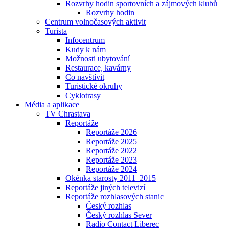
Rozvrhy hodin sportovních a zájmových klubů
Rozvrhy hodin
Centrum volnočasových aktivit
Turista
Infocentrum
Kudy k nám
Možnosti ubytování
Restaurace, kavárny
Co navštívit
Turistické okruhy
Cyklotrasy
Média a aplikace
TV Chrastava
Reportáže
Reportáže 2026
Reportáže 2025
Reportáže 2022
Reportáže 2023
Reportáže 2024
Okénka starosty 2011–2015
Reportáže jiných televizí
Reportáže rozhlasových stanic
Český rozhlas
Český rozhlas Sever
Radio Contact Liberec