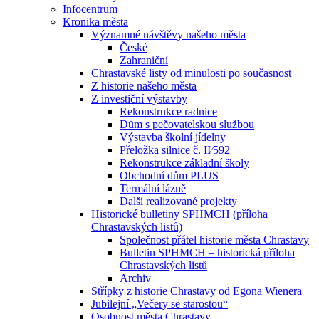
Infocentrum
Kronika města
Významné návštěvy našeho města
České
Zahraniční
Chrastavské listy od minulosti po současnost
Z historie našeho města
Z investiční výstavby
Rekonstrukce radnice
Dům s pečovatelskou službou
Výstavba školní jídelny
Přeložka silnice č. II⁄592
Rekonstrukce základní školy
Obchodní dům PLUS
Termální lázně
Další realizované projekty
Historické bulletiny SPHMCH (příloha
Chrastavských listů)
Společnost přátel historie města Chrastavy
Bulletin SPHMCH – historická příloha
Chrastavských listů
Archiv
Střípky z historie Chrastavy od Egona Wienera
Jubilejní „Večery se starostou“
Osobnost města Chrastavy