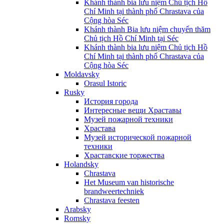
Khánh thành bia lưu niệm Chủ tịch Hồ
Chí Minh tại thành phố Chrastava của
Cộng hòa Séc
Khánh thành Bia lưu niệm chuyến thăm
Chủ tịch Hồ Chí Minh tại Séc
Khánh thành bia lưu niệm Chủ tịch Hồ
Chí Minh tại thành phố Chrastava của
Cộng hòa Séc
Moldavsky
Orasul Istoric
Rusky
История города
Интересные вещи Храставы
Музей пожарной техники
Храстава
Музей исторической пожарной
техники
Храставские торжества
Holandsky
Chrastava
Het Museum van historische
brandweertechniek
Chrastava feesten
Arabsky
Romsky