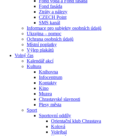
Fond voda a Fond fasáda
Fond fasáda
Ztráty a nálezy
CZECH Point
SMS kanál
Informace pro subjekty osobních údajů
Ukrajina – pomoc
Ochrana osobních údajů
Místní poplatky
Výlep plakátů
Volný čas
Kalendář akcí
Kultura
Knihovna
Infocentrum
Kontakty
Kino
Muzea
Chrastavské slavnosti
Plesy města
Sport
Sportovní oddíly
Orientační klub Chrastava
Kolová
Volejbal