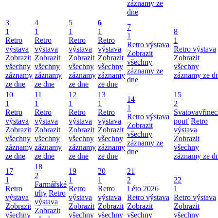
záznamy ze
dne
3
4
5
6
7
1
1
1
1
8
1
Retro
Retro
Retro
Retro
1
Retro výstava
výstava
výstava
výstava
výstava
Retro výstava
Zobrazit
Zobrazit
Zobrazit
Zobrazit
Zobrazit
Zobrazit
všechny
všechny
všechny
všechny
všechny
všechny
záznamy ze
záznamy
záznamy
záznamy
záznamy
záznamy ze d
dne
ze dne
ze dne
ze dne
ze dne
10
11
12
13
15
14
1
1
1
1
2
1
Retro
Retro
Retro
Retro
Svatovavřinec
Retro výstava
výstava
výstava
výstava
výstava
pouť
Retro
Zobrazit
Zobrazit
Zobrazit
Zobrazit
Zobrazit
výstava
všechny
všechny
všechny
všechny
všechny
Zobrazit
záznamy ze
záznamy
záznamy
záznamy
záznamy
všechny
dne
ze dne
ze dne
ze dne
ze dne
záznamy ze d
18
17
19
20
21
2
1
1
1
2
22
Farmářské
Retro
Retro
Retro
Léto 2026
1
trhy
Retro
výstava
výstava
výstava
Retro výstava
Retro výstava
výstava
Zobrazit
Zobrazit
Zobrazit
Zobrazit
Zobrazit
Zobrazit
všechny
všechny
všechny
všechny
všechny