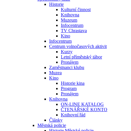
Historie
Kulturní činnost
Knihovna
Muzeum
Infocentrum
TV Chrastava
Kino
Infocentrum
Centrum volnočasových aktivit
Kurzy
Letní příměstský tábor
Pronájem
Zaměstnanci klubu
Muzea
Kino
Historie kina
Program
Pronájem
Knihovna
ON-LINE KATALOG
ČTENÁŘSKÉ KONTO
Knihovní řád
Články
Městská policie
Historie Městské policie