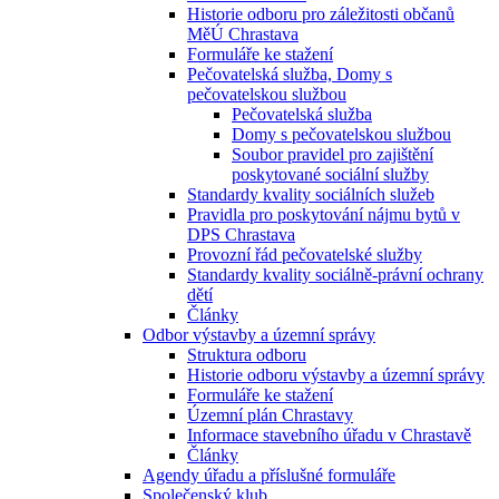
Historie odboru pro záležitosti občanů
MěÚ Chrastava
Formuláře ke stažení
Pečovatelská služba, Domy s
pečovatelskou službou
Pečovatelská služba
Domy s pečovatelskou službou
Soubor pravidel pro zajištění
poskytované sociální služby
Standardy kvality sociálních služeb
Pravidla pro poskytování nájmu bytů v
DPS Chrastava
Provozní řád pečovatelské služby
Standardy kvality sociálně-právní ochrany
dětí
Články
Odbor výstavby a územní správy
Struktura odboru
Historie odboru výstavby a územní správy
Formuláře ke stažení
Územní plán Chrastavy
Informace stavebního úřadu v Chrastavě
Články
Agendy úřadu a příslušné formuláře
Společenský klub