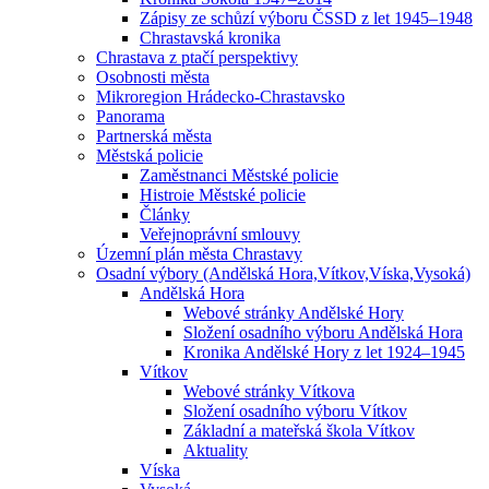
Zápisy ze schůzí výboru ČSSD z let 1945–1948
Chrastavská kronika
Chrastava z ptačí perspektivy
Osobnosti města
Mikroregion Hrádecko-Chrastavsko
Panorama
Partnerská města
Městská policie
Zaměstnanci Městské policie
Histroie Městské policie
Články
Veřejnoprávní smlouvy
Územní plán města Chrastavy
Osadní výbory (Andělská Hora,Vítkov,Víska,Vysoká)
Andělská Hora
Webové stránky Andělské Hory
Složení osadního výboru Andělská Hora
Kronika Andělské Hory z let 1924–1945
Vítkov
Webové stránky Vítkova
Složení osadního výboru Vítkov
Základní a mateřská škola Vítkov
Aktuality
Víska