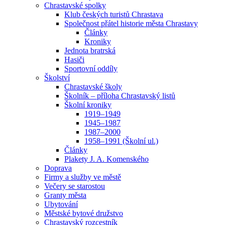
Chrastavské spolky
Klub českých turistů Chrastava
Společnost přátel historie města Chrastavy
Články
Kroniky
Jednota bratrská
Hasiči
Sportovní oddíly
Školství
Chrastavské školy
Školník – příloha Chrastavský listů
Školní kroniky
1919–1949
1945–1987
1987–2000
1958–1991 (Školní ul.)
Články
Plakety J. A. Komenského
Doprava
Firmy a služby ve městě
Večery se starostou
Granty města
Ubytování
Městské bytové družstvo
Chrastavský rozcestník