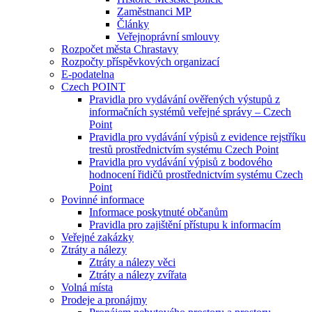
Zaměstnanci MP
Články
Veřejnoprávní smlouvy
Rozpočet města Chrastavy
Rozpočty příspěvkových organizací
E-podatelna
Czech POINT
Pravidla pro vydávání ověřených výstupů z
informačních systémů veřejné správy – Czech
Point
Pravidla pro vydávání výpisů z evidence rejstříku
trestů prostřednictvím systému Czech Point
Pravidla pro vydávání výpisů z bodového
hodnocení řidičů prostřednictvím systému Czech
Point
Povinné informace
Informace poskytnuté občanům
Pravidla pro zajištění přístupu k informacím
Veřejné zakázky
Ztráty a nálezy
Ztráty a nálezy věci
Ztráty a nálezy zvířata
Volná místa
Prodeje a pronájmy