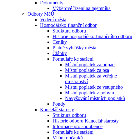
Dokumenty
Výběrové řízení na tajemníka
Odbory MěÚ
Vedení města
Hospodářsko-finanční odbor
Struktura odboru
Historie hospodářsko-finančního odboru
Ceníky
Platné vyhlášky města
Články
Formuláře ke stažení
Místní poplatek za odpad
Místní poplatek za psa
Místní poplatek za veřejné
prostranství
Místní poplatek ze vstupného
Místní poplatek z pobytu
Navyšování místních poplatků
Fondy
Kancelář starosty
Struktura odboru
Historie odboru Kancelář starosty
Informace pro snoubence
Formuláře ke stažení
Vítání občánků