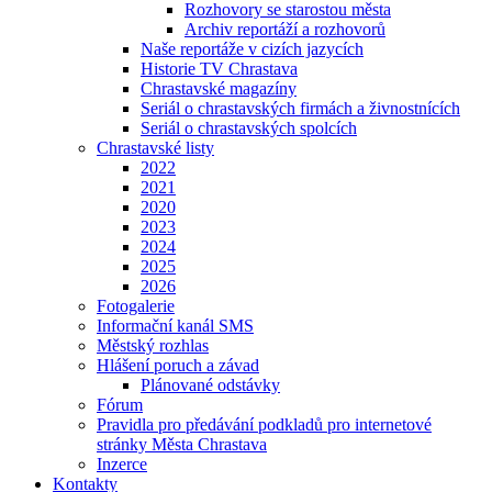
Rozhovory se starostou města
Archiv reportáží a rozhovorů
Naše reportáže v cizích jazycích
Historie TV Chrastava
Chrastavské magazíny
Seriál o chrastavských firmách a živnostnících
Seriál o chrastavských spolcích
Chrastavské listy
2022
2021
2020
2023
2024
2025
2026
Fotogalerie
Informační kanál SMS
Městský rozhlas
Hlášení poruch a závad
Plánované odstávky
Fórum
Pravidla pro předávání podkladů pro internetové
stránky Města Chrastava
Inzerce
Kontakty