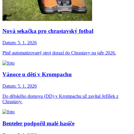
Nová sekačka pro chrastavský fotbal
Datum:
5. 1. 2026
Plně automatizovaný stroj dorazí do Chrastavy na jaře 2026.
Vánoce u dětí v Krompachu
Datum:
5. 1. 2026
Do dětského domova (DD) v Krompachu už zavítal Ježíšek z
Chrastavy.
Benteler podpořil malé hasiče