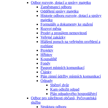
Odbor rozvoje, dotací a správy majetku
Zaměstnanci odboru
Oddělení správy majetku
Historie odboru rozvoje, dotací a správy
majetku
Formuláře a dokumenty ke stažení
Rozvoj města
Prodej a pronájem nemovitostí
Veřejné zakázky
Hlášení poruch na veřejném osvětlení a
rozhlase
Projekty
Hřbitov
Koupaliště
Fondy
Pasport místních komunikací
Články
Plán zimní údržby místních komunikací
Odpady
Sběrný dvůr
Kam odložit odpad
Plán odpadového hospodářství
Odbor pro záležitosti občanů, Pečovatelská
služba
Struktura odboru