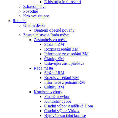
E historija le foroskeri
Zdravotnictví
Povodně
Krizové situace
Radnice
Úřední deska
Opatření obecné povahy
Zastupitelstvo a Rada města
Zastupitelstvo města
Složení ZM
Rozpis zasedání ZM
Informace ze zasedání ZM
Články ZM
Ustavující zastupitelstva
Rada města
Složení RM
Rozpis zasedání RM
Informace z jednání RM
Články RM
Komise a výbory
Finanční výbor
Kontrolní výbor
Osadní výbor Andělská Hora
Osadní výbor Vítkov
Bytová a sociální komise