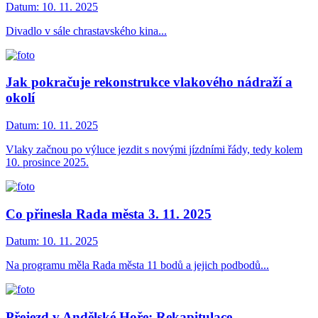
Datum:
10. 11. 2025
Divadlo v sále chrastavského kina...
Jak pokračuje rekonstrukce vlakového nádraží a
okolí
Datum:
10. 11. 2025
Vlaky začnou po výluce jezdit s novými jízdními řády, tedy kolem
10. prosince 2025.
Co přinesla Rada města 3. 11. 2025
Datum:
10. 11. 2025
Na programu měla Rada města 11 bodů a jejich podbodů...
Přejezd v Andělské Hoře: Rekapitulace