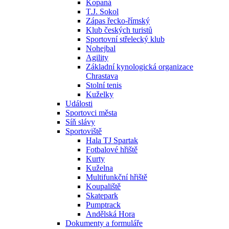
Kopaná
T.J. Sokol
Zápas řecko-římský
Klub českých turistů
Sportovní střelecký klub
Nohejbal
Agility
Základní kynologická organizace
Chrastava
Stolní tenis
Kuželky
Události
Sportovci města
Síň slávy
Sportoviště
Hala TJ Spartak
Fotbalové hřiště
Kurty
Kuželna
Multifunkční hřiště
Koupaliště
Skatepark
Pumptrack
Andělská Hora
Dokumenty a formuláře