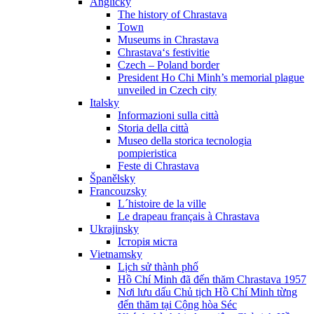
Anglicky
The history of Chrastava
Town
Museums in Chrastava
Chrastava‘s festivitie
Czech – Poland border
President Ho Chi Minh’s memorial plague
unveiled in Czech city
Italsky
Informazioni sulla città
Storia della città
Museo della storica tecnologia
pompieristica
Feste di Chrastava
Španělsky
Francouzsky
L´histoire de la ville
Le drapeau français à Chrastava
Ukrajinsky
Історія міста
Vietnamsky
Lịch sử thành phố
Hồ Chí Minh đã đến thăm Chrastava 1957
Nơi lưu dấu Chủ tịch Hồ Chí Minh từng
đến thăm tại Cộng hòa Séc