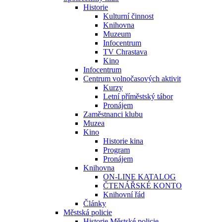
Historie
Kulturní činnost
Knihovna
Muzeum
Infocentrum
TV Chrastava
Kino
Infocentrum
Centrum volnočasových aktivit
Kurzy
Letní příměstský tábor
Pronájem
Zaměstnanci klubu
Muzea
Kino
Historie kina
Program
Pronájem
Knihovna
ON-LINE KATALOG
ČTENÁŘSKÉ KONTO
Knihovní řád
Články
Městská policie
Historie Městské policie