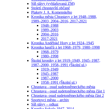
Síň slávy (vyhlašovaná ZM)
Století chrastavští občané
Plakety J. A. Komenského
Kronika města Chrastavy z let 1948–1988,
1989–2003, 2004–2016, 2017-2021
1948–1988
1989–2003
2004–2016
2017-2021
Kronika Andělské Hory z let 1924–1945
Kronika hasičů z let 1968–1979, 1980–1998
1968–1979
1980–1998
Školní kroniky z let 1919–1949, 1945–1987,
1987–2000, 1958–1991 (Školní ul.)
1919–1949
1945–1987
1987–2000
1958–1991 (Školní ul.)
Chrastava - osud sudetoněmeckého města
Chrastava - osud sudetoněmeckého města část 1
Chrastava- osud sudetoněmeckého města část 2
Sportovci města – archiv
Síň slávy – odkaz
Kronika Sokola 1947–2014