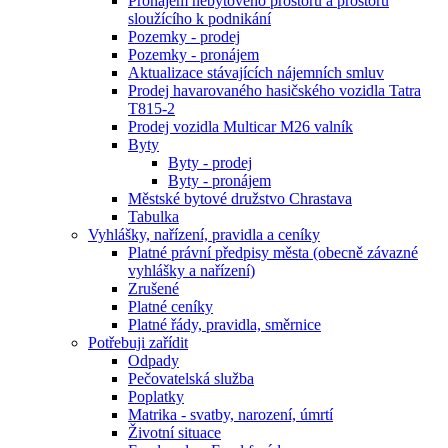
Pronájem nebytového prostoru a prostoru
sloužícího k podnikání
Pozemky - prodej
Pozemky - pronájem
Aktualizace stávajících nájemních smluv
Prodej havarovaného hasičského vozidla Tatra
T815-2
Prodej vozidla Multicar M26 valník
Byty
Byty - prodej
Byty - pronájem
Městské bytové družstvo Chrastava
Tabulka
Vyhlášky, nařízení, pravidla a ceníky
Platné právní předpisy města (obecně závazné
vyhlášky a nařízení)
Zrušené
Platné ceníky
Platné řády, pravidla, směrnice
Potřebuji zařídit
Odpady
Pečovatelská služba
Poplatky
Matrika - svatby, narození, úmrtí
Životní situace