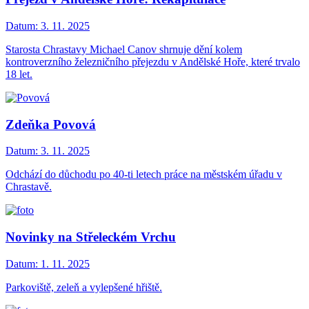
Datum:
3. 11. 2025
Starosta Chrastavy Michael Canov shrnuje dění kolem
kontroverzního železničního přejezdu v Andělské Hoře, které trvalo
18 let.
Zdeňka Povová
Datum:
3. 11. 2025
Odchází do důchodu po 40-ti letech práce na městském úřadu v
Chrastavě.
Novinky na Střeleckém Vrchu
Datum:
1. 11. 2025
Parkoviště, zeleň a vylepšené hřiště.