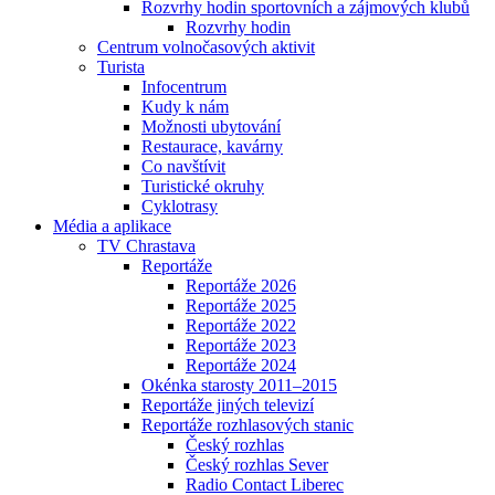
Rozvrhy hodin sportovních a zájmových klubů
Rozvrhy hodin
Centrum volnočasových aktivit
Turista
Infocentrum
Kudy k nám
Možnosti ubytování
Restaurace, kavárny
Co navštívit
Turistické okruhy
Cyklotrasy
Média a aplikace
TV Chrastava
Reportáže
Reportáže 2026
Reportáže 2025
Reportáže 2022
Reportáže 2023
Reportáže 2024
Okénka starosty 2011–2015
Reportáže jiných televizí
Reportáže rozhlasových stanic
Český rozhlas
Český rozhlas Sever
Radio Contact Liberec