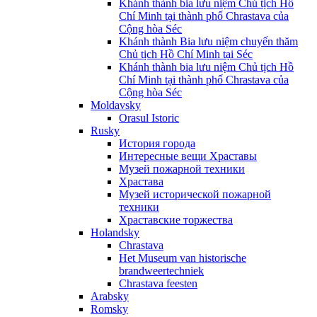
Khánh thành bia lưu niệm Chủ tịch Hồ
Chí Minh tại thành phố Chrastava của
Cộng hòa Séc
Khánh thành Bia lưu niệm chuyến thăm
Chủ tịch Hồ Chí Minh tại Séc
Khánh thành bia lưu niệm Chủ tịch Hồ
Chí Minh tại thành phố Chrastava của
Cộng hòa Séc
Moldavsky
Orasul Istoric
Rusky
История города
Интересные вещи Храставы
Музей пожарной техники
Храстава
Музей исторической пожарной
техники
Храставские торжества
Holandsky
Chrastava
Het Museum van historische
brandweertechniek
Chrastava feesten
Arabsky
Romsky