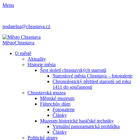
Menu
podatelna@chrastava.cz
Město
Chrastava
O městě
Aktuality
Historie města
Šest století chrastavských starostů
Starostové města Chrastava – fotogalerie
Chronologický přehled starostů od roku
1411 do současnosti
Chrastavská muzea
Městské muzeum
Führichův dům
Fotogalerie
Články
Muzeum historické hasičské techniky
Virtuální panoramatická prohlídka
Články
Politické strany