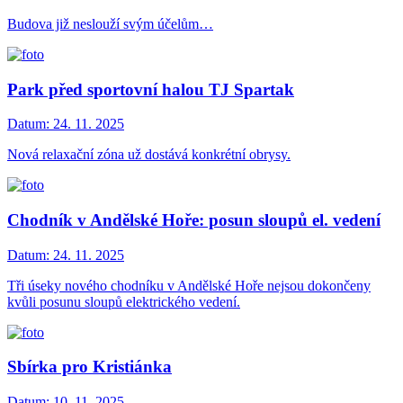
Budova již neslouží svým účelům…
Park před sportovní halou TJ Spartak
Datum:
24. 11. 2025
Nová relaxační zóna už dostává konkrétní obrysy.
Chodník v Andělské Hoře: posun sloupů el. vedení
Datum:
24. 11. 2025
Tři úseky nového chodníku v Andělské Hoře nejsou dokončeny
kvůli posunu sloupů elektrického vedení.
Sbírka pro Kristiánka
Datum:
10. 11. 2025