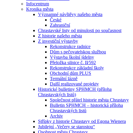
Infocentrum
Kronika města
Významné návštěvy našeho města
České
Zahraniční
Chrastavské listy od minulosti po současnost
Z historie našeho města
Z investiční výstavby
Rekonstrukce radnice
Dům s pečovatelskou službou
Výstavba školní jídelny
Přeložka silnice č. II⁄592
Rekonstrukce základní školy
Obchodní dům PLUS
Termální lázně
Další realizované projekty
Historické bulletiny SPHMCH (příloha
Chrastavských listů)
Společnost přátel historie města Chrastavy
Bulletin SPHMCH – historická příloha
Chrastavských listů
Archiv
Střípky z historie Chrastavy od Egona Wienera
Jubilejní „Večery se starostou“
Osobnost města Chrastavy