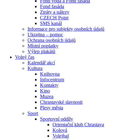
Fond voda a Fond fasáda
Fond fasáda
Ztráty a nálezy
CZECH Point
SMS kanál
Informace pro subjekty osobních údajů
Ukrajina – pomoc
Ochrana osobních údajů
Místní poplatky
Výlep plakátů
Volný čas
Kalendář akcí
Kultura
Knihovna
Infocentrum
Kontakty
Kino
Muzea
Chrastavské slavnosti
Plesy města
Sport
Sportovní oddíly
Orientační klub Chrastava
Kolová
Volejbal