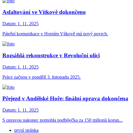
Asfaltování ve Vítkově dokončeno
Datum:
1. 11. 2025
Páteřní komunikace v Horním Vítkově má nový povrch.
Rozsáhlá rekonstrukce v Revoluční ulici
Datum:
1. 11. 2025
Práce začnou v pondělí 3. listopadu 2025.
Přejezd v Andělské Hoře: finální oprava dokončena
Datum:
1. 11. 2025
S opravou nakonec pomohla podbíječka za 150 milionů korun...
první stránka