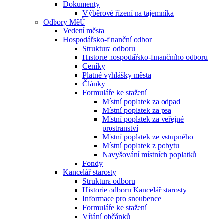
Dokumenty
Výběrové řízení na tajemníka
Odbory MěÚ
Vedení města
Hospodářsko-finanční odbor
Struktura odboru
Historie hospodářsko-finančního odboru
Ceníky
Platné vyhlášky města
Články
Formuláře ke stažení
Místní poplatek za odpad
Místní poplatek za psa
Místní poplatek za veřejné
prostranství
Místní poplatek ze vstupného
Místní poplatek z pobytu
Navyšování místních poplatků
Fondy
Kancelář starosty
Struktura odboru
Historie odboru Kancelář starosty
Informace pro snoubence
Formuláře ke stažení
Vítání občánků