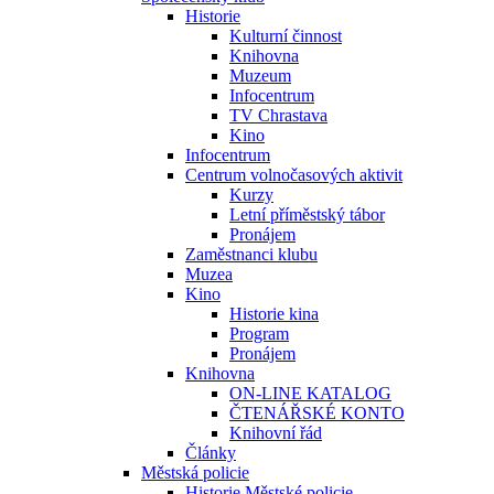
Historie
Kulturní činnost
Knihovna
Muzeum
Infocentrum
TV Chrastava
Kino
Infocentrum
Centrum volnočasových aktivit
Kurzy
Letní příměstský tábor
Pronájem
Zaměstnanci klubu
Muzea
Kino
Historie kina
Program
Pronájem
Knihovna
ON-LINE KATALOG
ČTENÁŘSKÉ KONTO
Knihovní řád
Články
Městská policie
Historie Městské policie