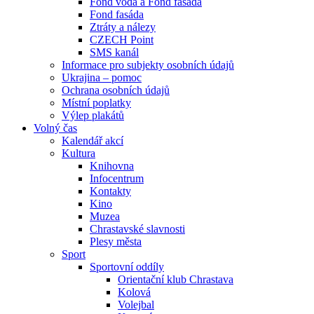
Fond voda a Fond fasáda
Fond fasáda
Ztráty a nálezy
CZECH Point
SMS kanál
Informace pro subjekty osobních údajů
Ukrajina – pomoc
Ochrana osobních údajů
Místní poplatky
Výlep plakátů
Volný čas
Kalendář akcí
Kultura
Knihovna
Infocentrum
Kontakty
Kino
Muzea
Chrastavské slavnosti
Plesy města
Sport
Sportovní oddíly
Orientační klub Chrastava
Kolová
Volejbal