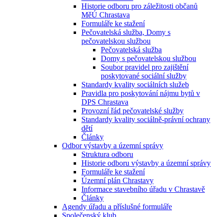
Historie odboru pro záležitosti občanů
MěÚ Chrastava
Formuláře ke stažení
Pečovatelská služba, Domy s
pečovatelskou službou
Pečovatelská služba
Domy s pečovatelskou službou
Soubor pravidel pro zajištění
poskytované sociální služby
Standardy kvality sociálních služeb
Pravidla pro poskytování nájmu bytů v
DPS Chrastava
Provozní řád pečovatelské služby
Standardy kvality sociálně-právní ochrany
dětí
Články
Odbor výstavby a územní správy
Struktura odboru
Historie odboru výstavby a územní správy
Formuláře ke stažení
Územní plán Chrastavy
Informace stavebního úřadu v Chrastavě
Články
Agendy úřadu a příslušné formuláře
Společenský klub