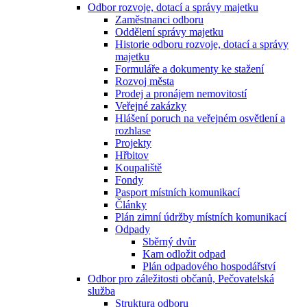
Odbor rozvoje, dotací a správy majetku
Zaměstnanci odboru
Oddělení správy majetku
Historie odboru rozvoje, dotací a správy
majetku
Formuláře a dokumenty ke stažení
Rozvoj města
Prodej a pronájem nemovitostí
Veřejné zakázky
Hlášení poruch na veřejném osvětlení a
rozhlase
Projekty
Hřbitov
Koupaliště
Fondy
Pasport místních komunikací
Články
Plán zimní údržby místních komunikací
Odpady
Sběrný dvůr
Kam odložit odpad
Plán odpadového hospodářství
Odbor pro záležitosti občanů, Pečovatelská
služba
Struktura odboru