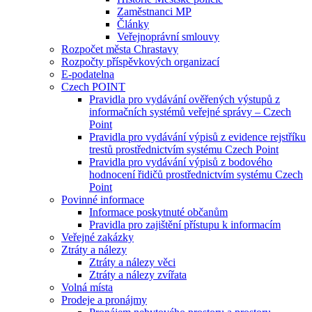
Zaměstnanci MP
Články
Veřejnoprávní smlouvy
Rozpočet města Chrastavy
Rozpočty příspěvkových organizací
E-podatelna
Czech POINT
Pravidla pro vydávání ověřených výstupů z
informačních systémů veřejné správy – Czech
Point
Pravidla pro vydávání výpisů z evidence rejstříku
trestů prostřednictvím systému Czech Point
Pravidla pro vydávání výpisů z bodového
hodnocení řidičů prostřednictvím systému Czech
Point
Povinné informace
Informace poskytnuté občanům
Pravidla pro zajištění přístupu k informacím
Veřejné zakázky
Ztráty a nálezy
Ztráty a nálezy věci
Ztráty a nálezy zvířata
Volná místa
Prodeje a pronájmy