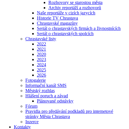
Rozhovory se starostou města
Archiv reportáží a rozhovorů
Naše reportáže v cizích jazycích
Historie TV Chrastava
Chrastavské magazíny
Seriál o chrastavských firmách a živnostnících
Seriál o chrastavských spolcích
Chrastavské listy
2022
2021
2020
2023
2024
2025
2026
Fotogalerie
Informační kanál SMS
Městský rozhlas
Hlášení poruch a závad
Plánované odstávky
Fórum
Pravidla pro předávání podkladů pro internetové
stránky Města Chrastava
Inzerce
Kontakty