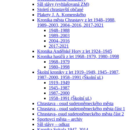
Síň slávy (vyhlašovaná ZM)
Století chrastavští občané
Plakety J. A. Komenského
Kronika města Chrastavy z let 1948–1988,
1989–2003, 2004–2016, 2017-2021
1948–1988
1989–2003
2004–2016
2017-2021
Kronika Andělské Hory z let 1924–1945
Kronika hasičů z let 1968–1979, 1980–1998
1968–1979
1980–1998
Školní kroniky z let 1919–1949, 1945–1987,
1987–2000, 1958–1991 (Školní ul.)
1919–1949
1945–1987
1987–2000
1958–1991 (Školní ul.)
Chrastava - osud sudetoněmeckého města
Chrastava - osud sudetoněmeckého města část 1
Chrastava- osud sudetoněmeckého města část 2
Sportovci města – archiv
Síň slávy – odkaz
Kronika Sokola 1947–2014