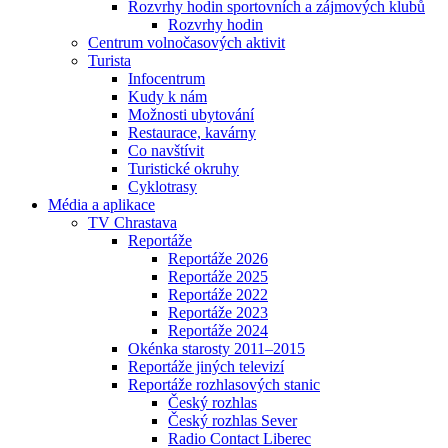
Rozvrhy hodin sportovních a zájmových klubů
Rozvrhy hodin
Centrum volnočasových aktivit
Turista
Infocentrum
Kudy k nám
Možnosti ubytování
Restaurace, kavárny
Co navštívit
Turistické okruhy
Cyklotrasy
Média a aplikace
TV Chrastava
Reportáže
Reportáže 2026
Reportáže 2025
Reportáže 2022
Reportáže 2023
Reportáže 2024
Okénka starosty 2011–2015
Reportáže jiných televizí
Reportáže rozhlasových stanic
Český rozhlas
Český rozhlas Sever
Radio Contact Liberec