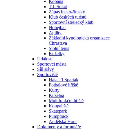
Kopaná
T.J. Sokol
Zápas řecko-římský
Klub českých turistů
Sportovní střelecký klub
Nohejbal
Agility
Základní kynologická organizace
Chrastava
Stolní tenis
Kuželky
Události
Sportovci města
Síň slávy
Sportoviště
Hala TJ Spartak
Fotbalové hřiště
Kurty
Kuželna
Multifunkční hřiště
Koupaliště
Skatepark
Pumptrack
Andělská Hora
Dokumenty a formuláře