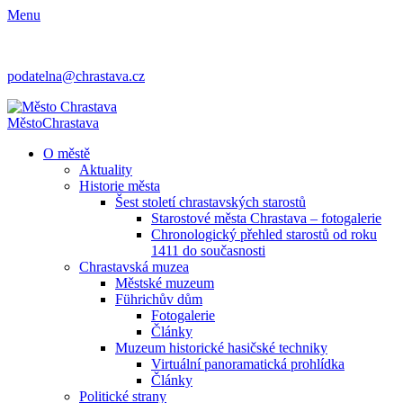
Menu
podatelna@chrastava.cz
Město
Chrastava
O městě
Aktuality
Historie města
Šest století chrastavských starostů
Starostové města Chrastava – fotogalerie
Chronologický přehled starostů od roku
1411 do současnosti
Chrastavská muzea
Městské muzeum
Führichův dům
Fotogalerie
Články
Muzeum historické hasičské techniky
Virtuální panoramatická prohlídka
Články
Politické strany