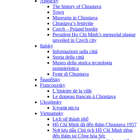
Anglicky
The history of Chrastava
Town
Museums in Chrastava
Chrastava‘s festivitie
Czech – Poland border
President Ho Chi Minh’s memorial plague
unveiled in Czech city
Italsky
Informazioni sulla città
Storia della città
Museo della storica tecnologia
pompieristica
Feste di Chrastava
Španělsky
Francouzsky
L´histoire de la ville
Le drapeau français à Chrastava
Ukrajinsky
Історія міста
Vietnamsky
Lịch sử thành phố
Hồ Chí Minh đã đến thăm Chrastava 1957
Nơi lưu dấu Chủ tịch Hồ Chí Minh từng
đến thăm tại Cộng hòa Séc