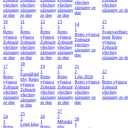
všechny
všechny
všechny
všechny
všechny
všechny
záznamy ze
záznamy
záznamy
záznamy
záznamy
záznamy ze d
dne
ze dne
ze dne
ze dne
ze dne
10
11
12
13
15
14
1
1
1
1
2
1
Retro
Retro
Retro
Retro
Svatovavřinec
Retro výstava
výstava
výstava
výstava
výstava
pouť
Retro
Zobrazit
Zobrazit
Zobrazit
Zobrazit
Zobrazit
výstava
všechny
všechny
všechny
všechny
všechny
Zobrazit
záznamy ze
záznamy
záznamy
záznamy
záznamy
všechny
dne
ze dne
ze dne
ze dne
ze dne
záznamy ze d
18
17
19
20
21
2
1
1
1
2
22
Farmářské
Retro
Retro
Retro
Léto 2026
1
trhy
Retro
výstava
výstava
výstava
Retro výstava
Retro výstava
výstava
Zobrazit
Zobrazit
Zobrazit
Zobrazit
Zobrazit
Zobrazit
všechny
všechny
všechny
všechny
všechny
všechny
záznamy
záznamy
záznamy
záznamy ze
záznamy ze d
záznamy
ze dne
ze dne
ze dne
dne
ze dne
27
25
24
26
2
2
28
1
1
Městské
Letní kino
1
Retro
Retro
trhy