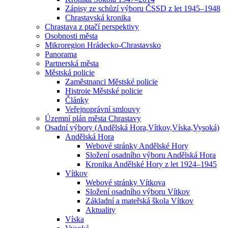
Zápisy ze schůzí výboru ČSSD z let 1945–1948
Chrastavská kronika
Chrastava z ptačí perspektivy
Osobnosti města
Mikroregion Hrádecko-Chrastavsko
Panorama
Partnerská města
Městská policie
Zaměstnanci Městské policie
Histroie Městské policie
Články
Veřejnoprávní smlouvy
Územní plán města Chrastavy
Osadní výbory (Andělská Hora,Vítkov,Víska,Vysoká)
Andělská Hora
Webové stránky Andělské Hory
Složení osadního výboru Andělská Hora
Kronika Andělské Hory z let 1924–1945
Vítkov
Webové stránky Vítkova
Složení osadního výboru Vítkov
Základní a mateřská škola Vítkov
Aktuality
Víska