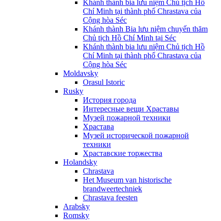
Khánh thành bia lưu niệm Chủ tịch Hồ
Chí Minh tại thành phố Chrastava của
Cộng hòa Séc
Khánh thành Bia lưu niệm chuyến thăm
Chủ tịch Hồ Chí Minh tại Séc
Khánh thành bia lưu niệm Chủ tịch Hồ
Chí Minh tại thành phố Chrastava của
Cộng hòa Séc
Moldavsky
Orasul Istoric
Rusky
История города
Интересные вещи Храставы
Музей пожарной техники
Храстава
Музей исторической пожарной
техники
Храставские торжества
Holandsky
Chrastava
Het Museum van historische
brandweertechniek
Chrastava feesten
Arabsky
Romsky