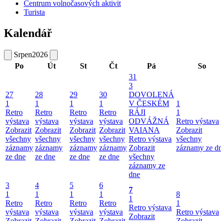
Centrum volnočasových aktivit
Turista
Kalendář
Srpen
2026
Po
Út
St
Čt
Pá
So
31
3
27
28
29
30
DOVOLENÁ
1
1
1
1
V ČESKÉM
1
Retro
Retro
Retro
Retro
RÁJI
1
výstava
výstava
výstava
výstava
ODVÁŽNÁ
Retro výstava
Zobrazit
Zobrazit
Zobrazit
Zobrazit
VAIANA
Zobrazit
všechny
všechny
všechny
všechny
Retro výstava
všechny
záznamy
záznamy
záznamy
záznamy
Zobrazit
záznamy ze d
ze dne
ze dne
ze dne
ze dne
všechny
záznamy ze
dne
3
4
5
6
7
1
1
1
1
8
1
Retro
Retro
Retro
Retro
1
Retro výstava
výstava
výstava
výstava
výstava
Retro výstava
Zobrazit
Zobrazit
Zobrazit
Zobrazit
Zobrazit
Zobrazit