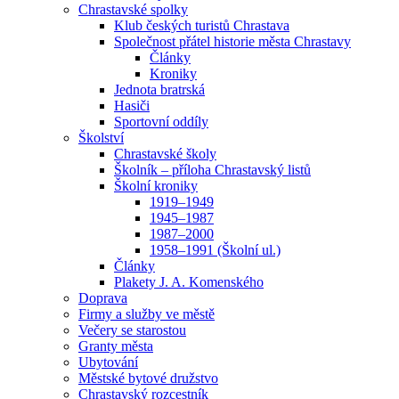
Chrastavské spolky
Klub českých turistů Chrastava
Společnost přátel historie města Chrastavy
Články
Kroniky
Jednota bratrská
Hasiči
Sportovní oddíly
Školství
Chrastavské školy
Školník – příloha Chrastavský listů
Školní kroniky
1919–1949
1945–1987
1987–2000
1958–1991 (Školní ul.)
Články
Plakety J. A. Komenského
Doprava
Firmy a služby ve městě
Večery se starostou
Granty města
Ubytování
Městské bytové družstvo
Chrastavský rozcestník