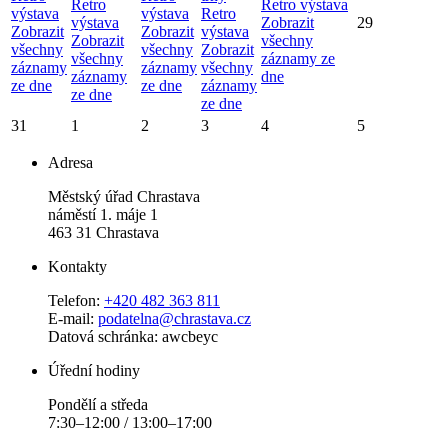
Retro
Retro výstava
výstava
výstava
Retro
výstava
Zobrazit
29
Zobrazit
Zobrazit
výstava
Zobrazit
všechny
všechny
všechny
Zobrazit
všechny
záznamy ze
záznamy
záznamy
všechny
záznamy
dne
ze dne
ze dne
záznamy
ze dne
ze dne
31
1
2
3
4
5
Adresa
Městský úřad Chrastava
náměstí 1. máje 1
463 31 Chrastava
Kontakty
Telefon:
+420 482 363 811
E-mail:
podatelna@chrastava.cz
Datová schránka: awcbeyc
Úřední hodiny
Pondělí a středa
7:30–12:00 / 13:00–17:00