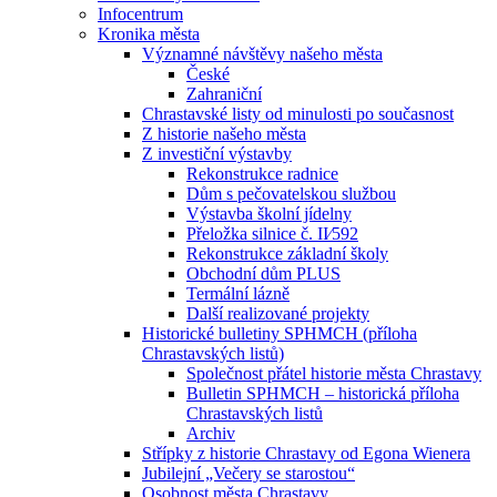
Infocentrum
Kronika města
Významné návštěvy našeho města
České
Zahraniční
Chrastavské listy od minulosti po současnost
Z historie našeho města
Z investiční výstavby
Rekonstrukce radnice
Dům s pečovatelskou službou
Výstavba školní jídelny
Přeložka silnice č. II⁄592
Rekonstrukce základní školy
Obchodní dům PLUS
Termální lázně
Další realizované projekty
Historické bulletiny SPHMCH (příloha
Chrastavských listů)
Společnost přátel historie města Chrastavy
Bulletin SPHMCH – historická příloha
Chrastavských listů
Archiv
Střípky z historie Chrastavy od Egona Wienera
Jubilejní „Večery se starostou“
Osobnost města Chrastavy