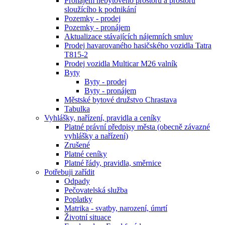
Pronájem nebytového prostoru a prostoru
sloužícího k podnikání
Pozemky - prodej
Pozemky - pronájem
Aktualizace stávajících nájemních smluv
Prodej havarovaného hasičského vozidla Tatra
T815-2
Prodej vozidla Multicar M26 valník
Byty
Byty - prodej
Byty - pronájem
Městské bytové družstvo Chrastava
Tabulka
Vyhlášky, nařízení, pravidla a ceníky
Platné právní předpisy města (obecně závazné
vyhlášky a nařízení)
Zrušené
Platné ceníky
Platné řády, pravidla, směrnice
Potřebuji zařídit
Odpady
Pečovatelská služba
Poplatky
Matrika - svatby, narození, úmrtí
Životní situace