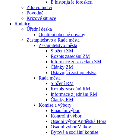
E historija le foroskeri
Zdravotnictví
Povodně
Krizové situace
Radnice
Úřední deska
Opatření obecné povahy
Zastupitelstvo a Rada města
Zastupitelstvo města
Složení ZM
Rozpis zasedání ZM
Informace ze zasedání ZM
Články ZM
Ustavující zastupitelstva
Rada města
Složení RM
Rozpis zasedání RM
Informace z jednání RM
Články RM
Komise a výbory
Finanční výbor
Kontrolní výbor
Osadní výbor Andělská Hora
Osadní výbor Vítkov
Bytová a sociální komise